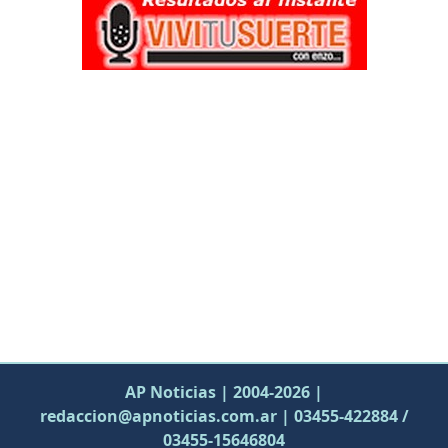
AP Noticias | 2004-2026 |
redaccion@apnoticias.com.ar | 03455-422884 /
03455-15646804