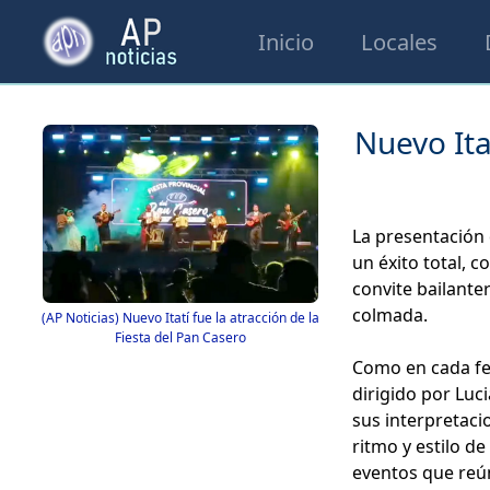
Inicio
Locales
Nuevo Itat
La presentación 
un éxito total, 
convite bailante
colmada.
(AP Noticias) Nuevo Itatí fue la atracción de la
Fiesta del Pan Casero
Como en cada fes
dirigido por Luc
sus interpretaci
ritmo y estilo d
eventos que reún