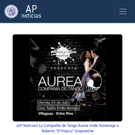
(AP Noticias) La Compañía de Tango Áurea rinde homenaje a
Roberto "El Polaco" Goyeneche