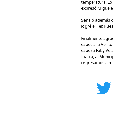
temperatura. Lo 
expresó Miguele
Señaló además qu
logré el 1er. Pue
Finalmente agrad
especial a Verit
esposa Faby Velá
Ibarra, al Munic
regresamos a mi 