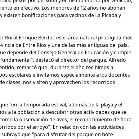
 2.500 pesos por persona y el mismo monto por vehículo,
ente en efectivo. Los menores de 12 años no abonan
y existen bonificaciones para vecinos de La Picada y
ar Rural Enrique Berduc es el área natural protegida más
vincia de Entre Ríos y una de las más antiguas del país.
que depende del Consejo General de Educación y cumple
 fundamental", destacó el director del parque, Alfredo
entido, remarcó que "durante el año recibimos a
os escolares e invitamos especialmente a los docentes
de clases, nos visiten y aprovechen los recorridos
ue "en la temporada estival, además de la playa y el
os a la población a descubrir otras actividades que se
 como la observación de aves, el reconocimiento de flora
orridos por el arroyo". En relación con las actividades
 subrayó que "para disfrutar del parque en bote