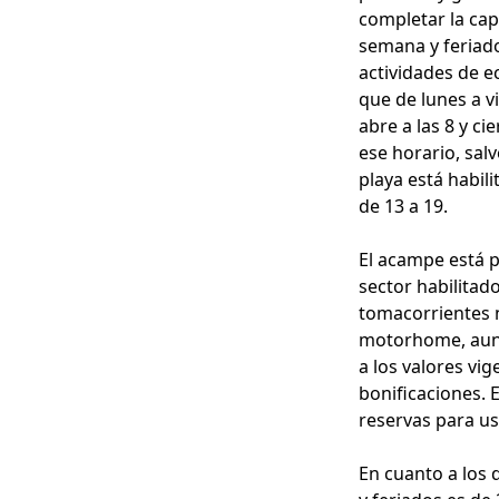
completar la cap
semana y feriado
actividades de e
que de lunes a vi
abre a las 8 y c
ese horario, sal
playa está habil
de 13 a 19.
El acampe está p
sector habilitad
tomacorrientes n
motorhome, aunq
a los valores vi
bonificaciones. 
reservas para us
En cuanto a los 