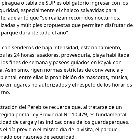
, piragua o tabla de SUP es obligatorio ingresar con los
uridad, especialmente el chaleco salvavidas para
te, adelantó que "se realizan recorridos nocturnos,
izadas y múltiples propuestas que permiten disfrutar de
l parque durante todo el año".
 con senderos de baja intensidad, estacionamiento,
tos las 24 horas, asadores, proveeduría, playa habilitada
 los fines de semana y paseos guiados en kayak con
ia. Asimismo, rigen normas estrictas de convivencia y
iental, entre ellas la prohibición de mascotas, música,
go en lugares no autorizados y el respeto de los horarios
urno.
tración del Pereb se recuerda que, al tratarse de un
tegida por la Ley Provincial N.º 10.479, es fundamental
cidad de carga y las indicaciones de los guardaparques.
s el día previo o el mismo día de la visita, el parque
rado por razones de seguridad.