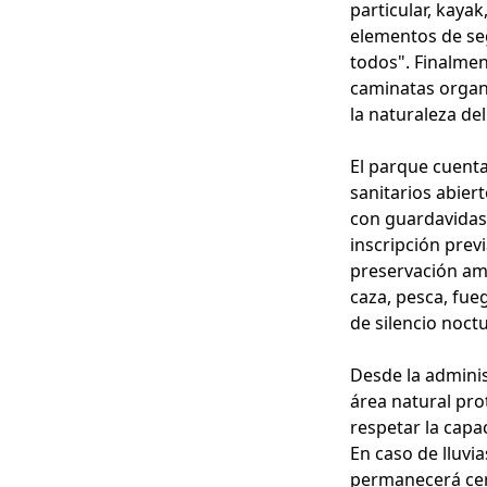
particular, kayak
elementos de seg
todos". Finalmen
caminatas organ
la naturaleza de
El parque cuenta
sanitarios abier
con guardavidas
inscripción prev
preservación amb
caza, pesca, fue
de silencio noct
Desde la adminis
área natural pro
respetar la capa
En caso de lluvia
permanecerá cer