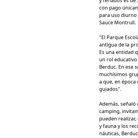
y feriados es de
con pago únicam
para uso diurno 
Sauce Montrull.
"El Parque Escol
antigua de la pro
Es una entidad 
un rol educativo
Berduc. En ese s
muchísimos grup
a que, en época 
guiados".
Además, señaló q
camping, invitam
pueden realizar,
y fauna y los rec
náuticas, Berduc