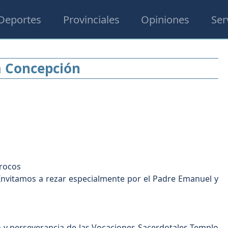
Deportes
Provinciales
Opiniones
Ser
a Concepción
rocos
Invitamos a rezar especialmente por el Padre Emanuel y
 y perseverancia de las Vocaciones Sacerdotales Templo