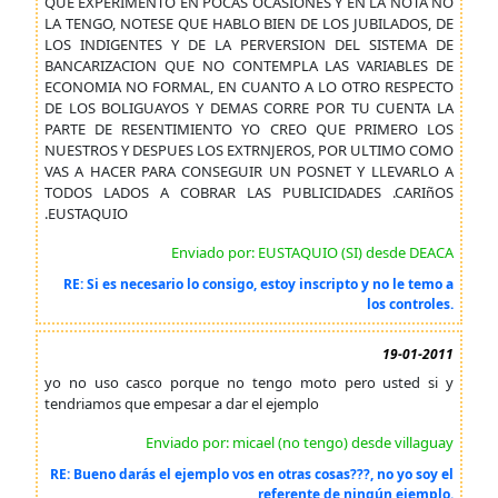
QUE EXPERIMENTO EN POCAS OCASIONES Y EN LA NOTA NO
LA TENGO, NOTESE QUE HABLO BIEN DE LOS JUBILADOS, DE
LOS INDIGENTES Y DE LA PERVERSION DEL SISTEMA DE
BANCARIZACION QUE NO CONTEMPLA LAS VARIABLES DE
ECONOMIA NO FORMAL, EN CUANTO A LO OTRO RESPECTO
DE LOS BOLIGUAYOS Y DEMAS CORRE POR TU CUENTA LA
PARTE DE RESENTIMIENTO YO CREO QUE PRIMERO LOS
NUESTROS Y DESPUES LOS EXTRNJEROS, POR ULTIMO COMO
VAS A HACER PARA CONSEGUIR UN POSNET Y LLEVARLO A
TODOS LADOS A COBRAR LAS PUBLICIDADES .CARIñOS
.EUSTAQUIO
Enviado por: EUSTAQUIO (SI) desde DEACA
RE: Si es necesario lo consigo, estoy inscripto y no le temo a
los controles.
19-01-2011
yo no uso casco porque no tengo moto pero usted si y
tendriamos que empesar a dar el ejemplo
Enviado por: micael (no tengo) desde villaguay
RE: Bueno darás el ejemplo vos en otras cosas???, no yo soy el
referente de ningún ejemplo.