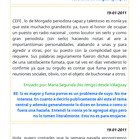
19-01-2011
CEFE , lo de Morgado periodista capaz y talentoso es ironía ya
que este muchacho grandecito ya, tuvo el honor de ocupar
un puesto en radio nacional , como locutor sin serlo y como
gran periodista (sin serlo) haciendo notas al aire a
importantísimas personalidades, alabando a unas y para
agredir a otras, por su puesto con la complicidad que se
requiere. Sus palabras seguramente fueron dichas después
de una satisfaciente fumata, que tal ves en días venideros lo
confirme ya que su orgullo es contar que fuma porros en
reuniones sociales, obvio, con el objeto de buchonear a otros.
Enviado por: María Segunda (No tengo) desde Villaguay
RE: Si es mayor y fuma porros es un problema de suyo. No me
interesa. En cuanto a decirlo publicamente ahi esta el tema
central y además generalmente lo dicen en broma o como si
fuera una hazaña. Entendí la ironía yo le agregué algo pero
no lo tomen literalmente. Esto no es para enojarse.
19-01-2011
Hola, quiero contarles que la semana pasada encontramos