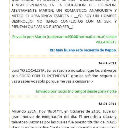
TENGO ESPERANZA EN LA EDUCACION DEL CORAZON.
ATENTAMENTE MARTIN; UN ROMANTICO, ANARQUISTA Y
MEDIO CHUPANDINGA TAMBIEN ( __YO SOY UN HOMBRE
DESPROLIJO; NO TENGO CONFLICTOS CON MI SER; Y
PIENZAN QUE ASI NO PUEDO SER__)
Enviado por: Martin (radamanto4904@hotmail.com.ar) desde
VILLATRISTE
RE: Muy bueno este recuerdo de Pappo.
18-01-2011
para YO LOCALISTA , tenes razon o no saben que los antiveros
son SOCIO CON EL INTENDENTE gracias ceferino seguro lo
vas a saber vos solo porque me vas a censurar .-
Enviado por: socio (no tengo) desde zona norte
18-01-2011
Mirando 23CN, hoy 18/01/11, en titulares de 21,30, tuve un
gran motivo de inidgnación del día. El periodista capaz y
talentoso (razones por las cuales fué puesto titutlar de INADI)
claudio morgado dijo: "realizamos una reunión para linear un