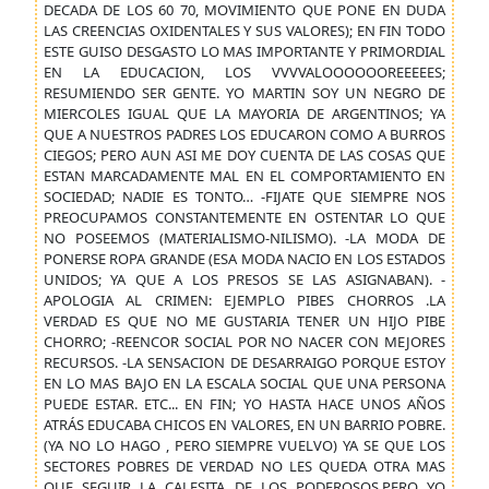
DECADA DE LOS 60 70, MOVIMIENTO QUE PONE EN DUDA
LAS CREENCIAS OXIDENTALES Y SUS VALORES); EN FIN TODO
ESTE GUISO DESGASTO LO MAS IMPORTANTE Y PRIMORDIAL
EN LA EDUCACION, LOS VVVVALOOOOOOREEEEES;
RESUMIENDO SER GENTE. YO MARTIN SOY UN NEGRO DE
MIERCOLES IGUAL QUE LA MAYORIA DE ARGENTINOS; YA
QUE A NUESTROS PADRES LOS EDUCARON COMO A BURROS
CIEGOS; PERO AUN ASI ME DOY CUENTA DE LAS COSAS QUE
ESTAN MARCADAMENTE MAL EN EL COMPORTAMIENTO EN
SOCIEDAD; NADIE ES TONTO… -FIJATE QUE SIEMPRE NOS
PREOCUPAMOS CONSTANTEMENTE EN OSTENTAR LO QUE
NO POSEEMOS (MATERIALISMO-NILISMO). -LA MODA DE
PONERSE ROPA GRANDE (ESA MODA NACIO EN LOS ESTADOS
UNIDOS; YA QUE A LOS PRESOS SE LAS ASIGNABAN). -
APOLOGIA AL CRIMEN: EJEMPLO PIBES CHORROS .LA
VERDAD ES QUE NO ME GUSTARIA TENER UN HIJO PIBE
CHORRO; -REENCOR SOCIAL POR NO NACER CON MEJORES
RECURSOS. -LA SENSACION DE DESARRAIGO PORQUE ESTOY
EN LO MAS BAJO EN LA ESCALA SOCIAL QUE UNA PERSONA
PUEDE ESTAR. ETC... EN FIN; YO HASTA HACE UNOS AÑOS
ATRÁS EDUCABA CHICOS EN VALORES, EN UN BARRIO POBRE.
(YA NO LO HAGO , PERO SIEMPRE VUELVO) YA SE QUE LOS
SECTORES POBRES DE VERDAD NO LES QUEDA OTRA MAS
QUE SEGUIR LA CALESITA DE LOS PODEROSOS.PERO YO