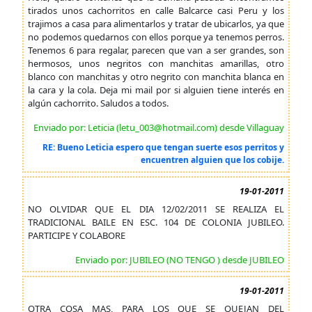
tirados unos cachorritos en calle Balcarce casi Peru y los
trajimos a casa para alimentarlos y tratar de ubicarlos, ya que
no podemos quedarnos con ellos porque ya tenemos perros.
Tenemos 6 para regalar, parecen que van a ser grandes, son
hermosos, unos negritos con manchitas amarillas, otro
blanco con manchitas y otro negrito con manchita blanca en
la cara y la cola. Deja mi mail por si alguien tiene interés en
algún cachorrito. Saludos a todos.
Enviado por: Leticia (letu_003@hotmail.com) desde Villaguay
RE: Bueno Leticia espero que tengan suerte esos perritos y
encuentren alguien que los cobije.
19-01-2011
NO OLVIDAR QUE EL DIA 12/02/2011 SE REALIZA EL
TRADICIONAL BAILE EN ESC. 104 DE COLONIA JUBILEO.
PARTICIPE Y COLABORE
Enviado por: JUBILEO (NO TENGO ) desde JUBILEO
19-01-2011
OTRA COSA MAS, PARA LOS QUE SE QUEJAN DEL