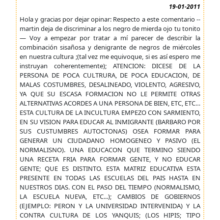
19-01-2011
Hola y gracias por dejar opinar: Respecto a este comentario --
martin deja de discriminar a los negro de mierda ojo tu tonito
— Voy a empezar por tratar a mí parecer de describir la
combinación sisañosa y denigrante de negros de miércoles
en nuestra cultura ;(tal vez me equivoque, si es así espero me
instruyan coherentemente); ATENCION: DICESE DE LA
PERSONA DE POCA CULTRURA, DE POCA EDUCACION, DE
MALAS COSTUMBRES, DESALINEADO, VIOLENTO, AGRESIVO,
YA QUE SU ESCASA FORMACION NO LE PERMITE OTRAS
ALTERNATIVAS ACORDES A UNA PERSONA DE BIEN, ETC, ETC…
ESTA CULTURA DE LA INCULTURA EMPEZO CON SARMIENTO,
EN SU VISION PARA EDUCAR AL INMIGRANTE (BARBARO POR
SUS CUSTUMBRES AUTOCTONAS) OSEA FORMAR PARA
GENERAR UN CIUDADANO HOMOGENEO Y PASIVO (EL
NORMALISNO). UNA EDUCACON QUE TERMINO SIENDO
UNA RECETA FRIA PARA FORMAR GENTE, Y NO EDUCAR
GENTE; QUE ES DISTINTO. ESTA MATRIZ EDUCATIVA ESTA
PRESENTE EN TODAS LAS ESCUELAS DEL PAIS HASTA EN
NUESTROS DIAS. CON EL PASO DEL TIEMPO (NORMALISMO,
LA ESCUELA NUEVA, ETC...); CAMBIOS DE GOBIERNOS
(EJEMPLO: PERON Y LA UNIVERSIDAD INTERVENIDA) Y LA
CONTRA CULTURA DE LOS YANQUIS; (LOS HIPIS; TIPO