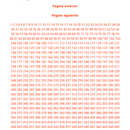
Pagina anterior
Pagina siguiente
1
2
3
4
5
6
7
8
9
10
11
12
13
14
15
16
17
18
19
20
21
22
23
24
25
26
27
28
29
30
31
32
33
34
35
36
37
38
39
40
41
42
43
44
45
46
47
48
49
50
51
52
53
54
55
56
57
58
59
60
61
62
63
64
65
66
67
68
69
70
71
72
73
74
75
76
77
78
79
80
81
82
83
84
85
86
87
88
89
90
91
92
93
94
95
96
97
98
99
100
101
102
103
104
105
106
107
108
109
110
111
112
113
114
115
116
117
118
119
120
121
122
123
124
125
126
127
128
129
130
131
132
133
134
135
136
137
138
139
140
141
142
143
144
145
146
147
148
149
150
151
152
153
154
155
156
157
158
159
160
161
162
163
164
165
166
167
168
169
170
171
172
173
174
175
176
177
178
179
180
181
182
183
184
185
186
187
188
189
190
191
192
193
194
195
196
197
198
199
200
201
202
203
204
205
206
207
208
209
210
211
212
213
214
215
216
217
218
219
220
221
222
223
224
225
226
227
228
229
230
231
232
233
234
235
236
237
238
239
240
241
242
243
244
245
246
247
248
249
250
251
252
253
254
255
256
257
258
259
260
261
262
263
264
265
266
267
268
269
270
271
272
273
274
275
276
277
278
279
280
281
282
283
284
285
286
287
288
289
290
291
292
293
294
295
296
297
298
299
300
301
302
303
304
305
306
307
308
309
310
311
312
313
314
315
316
317
318
319
320
321
322
323
324
325
326
327
328
329
330
331
332
333
334
335
336
337
338
339
340
341
342
343
344
345
346
347
348
349
350
351
352
353
354
355
356
357
358
359
360
361
362
363
364
365
366
367
368
369
370
371
372
373
374
375
376
377
378
379
380
381
382
383
384
385
386
387
388
389
390
391
392
393
394
395
396
397
398
399
400
401
402
403
404
405
406
407
408
409
410
411
412
413
414
415
416
417
418
419
420
421
422
423
424
425
426
427
428
429
430
431
432
433
434
435
436
437
438
439
440
441
442
443
444
445