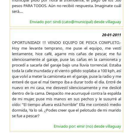
municipal pidió por nota al Intendente, el pago de los 500
pesos PARA TODOS. Aún no recibió respuesta. Imaginate cuál
será....
Enviado por: sindi (cato@municipal) desde villaguay
20-01-2011
OPORTUNIDAD! !!! VENDO EQUIPO DE PESCA COMPLETO.-
Hoy me levante temprano, me puse el equipo, me vestí
lentamente, hice café, agarre mis cañas de pescar, me fui
silenciosamente al garaje, puse las cañas en la camioneta y
procedí a sacarla del garaje bajo una lluvia torrencial. Estaba
toda la calle inundada y el viento gélido soplaba a 100 kph, así
que volví a meter la camioneta en el garaje, puse la radio y me
enteré de que el mal tiempo iba a durar todo el día. Entré de
nuevo en mi casa, me desvestí silenciosamente y me deslicé
dentro de la cama. Despacito me acurruqué contra la espalda
de mi mujer, puse mis manos en sus pechos y le susurré al
oído: “El tiempo afuera está horrible” Ella me contestó medio
dormida, Ya lo sé. ¿Podes creer que el pelotudo de mi marido
se fue a pescar?
Enviado por: emir (no) desde villaguay