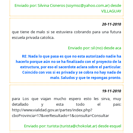
Enviado por: Silvina Cisneros (soymsc@yahoo.com.ar) desde
VILLAGUAY
20-11-2010
que tiene de malo si se estuviera cobrando para una futura
escuela privada catolica.
Enviado por: sil (no) desde aca
RE: Nada lo que pasa es que no esta autorizado nadie ha
hacerlo porque aún no se ha finalizado con el proyecto de la
extructura, por eso el sacerdote aclara sobre el particular.
Coincido con vos si es privada y se cobra no hay nada de
malo. Saludos y que te repongas pronto.
19-11-2010
para Los que viajan mucho espero esto les sirva, muy
detallado y esta todo el pais:
http://www.vialidad.gov.ar/partes/index.php?
cboProvincia=17&verResultado=1&consulta=Consultar
Enviado por: turista (turista@chokolat.ar) desde esquel