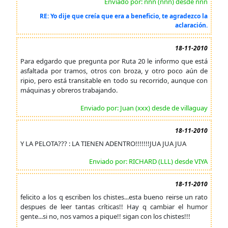
Enviado por: nnn (nnn) desde nnn
RE: Yo dije que creía que era a beneficio, te agradezco la
aclaración.
18-11-2010
Para edgardo que pregunta por Ruta 20 le informo que está
asfaltada por tramos, otros con broza, y otro poco aún de
ripio, pero está transitable en todo su recorrido, aunque con
máquinas y obreros trabajando.
Enviado por: Juan (xxx) desde de villaguay
18-11-2010
Y LA PELOTA??? : LA TIENEN ADENTRO!!!!!!!JUA JUA JUA
Enviado por: RICHARD (LLL) desde VIYA
18-11-2010
felicito a los q escriben los chistes...esta bueno reirse un rato
despues de leer tantas críticas!! Hay q cambiar el humor
gente...si no, nos vamos a pique!! sigan con los chistes!!!