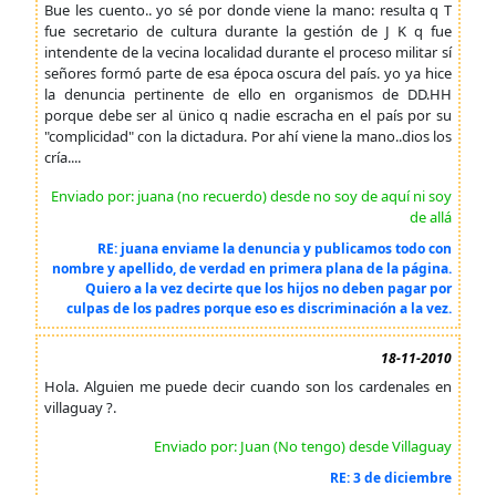
Bue les cuento.. yo sé por donde viene la mano: resulta q T
fue secretario de cultura durante la gestión de J K q fue
intendente de la vecina localidad durante el proceso militar sí
señores formó parte de esa época oscura del país. yo ya hice
la denuncia pertinente de ello en organismos de DD.HH
porque debe ser al ünico q nadie escracha en el país por su
"complicidad" con la dictadura. Por ahí viene la mano..dios los
cría....
Enviado por: juana (no recuerdo) desde no soy de aquí ni soy
de allá
RE: juana enviame la denuncia y publicamos todo con
nombre y apellido, de verdad en primera plana de la página.
Quiero a la vez decirte que los hijos no deben pagar por
culpas de los padres porque eso es discriminación a la vez.
18-11-2010
Hola. Alguien me puede decir cuando son los cardenales en
villaguay ?.
Enviado por: Juan (No tengo) desde Villaguay
RE: 3 de diciembre