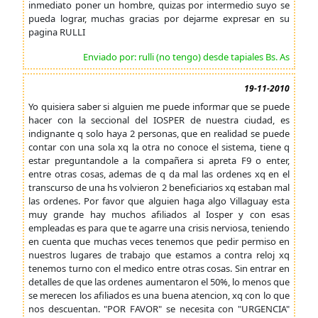
inmediato poner un hombre, quizas por intermedio suyo se
pueda lograr, muchas gracias por dejarme expresar en su
pagina RULLI
Enviado por: rulli (no tengo) desde tapiales Bs. As
19-11-2010
Yo quisiera saber si alguien me puede informar que se puede
hacer con la seccional del IOSPER de nuestra ciudad, es
indignante q solo haya 2 personas, que en realidad se puede
contar con una sola xq la otra no conoce el sistema, tiene q
estar preguntandole a la compañera si apreta F9 o enter,
entre otras cosas, ademas de q da mal las ordenes xq en el
transcurso de una hs volvieron 2 beneficiarios xq estaban mal
las ordenes. Por favor que alguien haga algo Villaguay esta
muy grande hay muchos afiliados al Iosper y con esas
empleadas es para que te agarre una crisis nerviosa, teniendo
en cuenta que muchas veces tenemos que pedir permiso en
nuestros lugares de trabajo que estamos a contra reloj xq
tenemos turno con el medico entre otras cosas. Sin entrar en
detalles de que las ordenes aumentaron el 50%, lo menos que
se merecen los afiliados es una buena atencion, xq con lo que
nos descuentan. "POR FAVOR" se necesita con "URGENCIA"