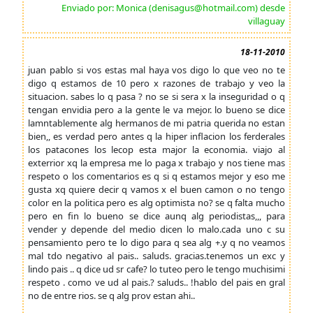
Enviado por: Monica (denisagus@hotmail.com) desde
villaguay
18-11-2010
juan pablo si vos estas mal haya vos digo lo que veo no te
digo q estamos de 10 pero x razones de trabajo y veo la
situacion. sabes lo q pasa ? no se si sera x la inseguridad o q
tengan envidia pero a la gente le va mejor. lo bueno se dice
lamntablemente alg hermanos de mi patria querida no estan
bien,, es verdad pero antes q la hiper inflacion los ferderales
los patacones los lecop esta major la economia. viajo al
exterrior xq la empresa me lo paga x trabajo y nos tiene mas
respeto o los comentarios es q si q estamos mejor y eso me
gusta xq quiere decir q vamos x el buen camon o no tengo
color en la politica pero es alg optimista no? se q falta mucho
pero en fin lo bueno se dice aunq alg periodistas,,, para
vender y depende del medio dicen lo malo.cada uno c su
pensamiento pero te lo digo para q sea alg +.y q no veamos
mal tdo negativo al pais.. saluds. gracias.tenemos un exc y
lindo pais .. q dice ud sr cafe? lo tuteo pero le tengo muchisimi
respeto . como ve ud al pais.? saluds.. !hablo del pais en gral
no de entre rios. se q alg prov estan ahi..