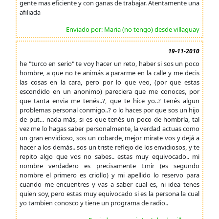
gente mas eficiente y con ganas de trabajar. Atentamente una
afiliada
Enviado por: Maria (no tengo) desde villaguay
19-11-2010
he "turco en serio" te voy hacer un reto, haber si sos un poco
hombre, a que no te animás a pararme en la calle y me decis
las cosas en la cara, pero por lo que veo, (por que estas
escondido en un anonimo) pareciera que me conoces, por
que tanta envia me tenés..?, que te hice yo..? tenés algun
problemas personal conmigo..? o lo haces por que sos un hijo
de put... nada más, si es que tenés un poco de hombría, tal
vez me lo hagas saber personalmente, la verdad actuas como
un gran envidioso, sos un cobarde, mejor mirate vos y dejá a
hacer a los demás.. sos un triste reflejo de los envidiosos, y te
repito algo que vos no sabes.. estas muy equivocado.. mi
nombre verdadero es precisamente Emir (es segundo
nombre el primero es criollo) y mi apellido lo reservo para
cuando me encuentres y vas a saber cual es, ni idea tenes
quien soy, pero estas muy equivocado si es la persona la cual
yo tambien conosco y tiene un programa de radio..