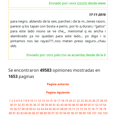
Enviado por: xxxx (zzzzz) desde www
17-11-2010
para negro, ablando de la seis, parches i de la m...tenes razon,
parece q los tapan con bosta e perro, por lo q duran,i "gatos"
para este lado niuno se ve che,,, menomal q es ancha i
alambrado ya no quedan para este lado... yo digo i si
pintamos nos las rayas???..nos meten preso seguro...chau
slds
Enviado por: otro julio (no se acuerda) desde de la 6
Se encontraron
49583
opiniones mostradas en
1653
paginas
Pagina anterior
Pagina siguiente
1
2
3
4
5
6
7
8
9
10
11
12
13
14
15
16
17
18
19
20
21
22
23
24
25
26
27
28
29
30
31
32
33
34
35
36
37
38
39
40
41
42
43
44
45
46
47
48
49
50
51
52
53
54
55
56
57
58
59
60
61
62
63
64
65
66
67
68
69
70
71
72
73
74
75
76
77
78
79
80
81
82
83
84
85
86
87
88
89
90
91
92
93
94
95
96
97
98
99
100
101
102
103