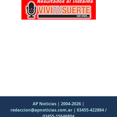
AP Noticias | 2004-2026 |
redaccion@apnoticias.com.ar | 03455-422884 /
03455-15646804