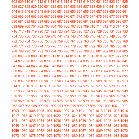
608
609
610
611
612
613
614
615
616
617
618
619
620
621
622
623
624
625
626
627
628
629
630
631
632
633
634
635
636
637
638
639
640
641
642
643
644
645
646
647
648
649
650
651
652
653
654
655
656
657
658
659
660
661
662
663
664
665
666
667
668
669
670
671
672
673
674
675
676
677
678
679
680
681
682
683
684
685
686
687
688
689
690
691
692
693
694
695
696
697
698
699
700
701
702
703
704
705
706
707
708
709
710
711
712
713
714
715
716
717
718
719
720
721
722
723
724
725
726
727
728
729
730
731
732
733
734
735
736
737
738
739
740
741
742
743
744
745
746
747
748
749
750
751
752
753
754
755
756
757
758
759
760
761
762
763
764
765
766
767
768
769
770
771
772
773
774
775
776
777
778
779
780
781
782
783
784
785
786
787
788
789
790
791
792
793
794
795
796
797
798
799
800
801
802
803
804
805
806
807
808
809
810
811
812
813
814
815
816
817
818
819
820
821
822
823
824
825
826
827
828
829
830
831
832
833
834
835
836
837
838
839
840
841
842
843
844
845
846
847
848
849
850
851
852
853
854
855
856
857
858
859
860
861
862
863
864
865
866
867
868
869
870
871
872
873
874
875
876
877
878
879
880
881
882
883
884
885
886
887
888
889
890
891
892
893
894
895
896
897
898
899
900
901
902
903
904
905
906
907
908
909
910
911
912
913
914
915
916
917
918
919
920
921
922
923
924
925
926
927
928
929
930
931
932
933
934
935
936
937
938
939
940
941
942
943
944
945
946
947
948
949
950
951
952
953
954
955
956
957
958
959
960
961
962
963
964
965
966
967
968
969
970
971
972
973
974
975
976
977
978
979
980
981
982
983
984
985
986
987
988
989
990
991
992
993
994
995
996
997
998
999
1000
1001
1002
1003
1004
1005
1006
1007
1008
1009
1010
1011
1012
1013
1014
1015
1016
1017
1018
1019
1020
1021
1022
1023
1024
1025
1026
1027
1028
1029
1030
1031
1032
1033
1034
1035
1036
1037
1038
1039
1040
1041
1042
1043
1044
1045
1046
1047
1048
1049
1050
1051
1052
1053
1054
1055
1056
1057
1058
1059
1060
1061
1062
1063
1064
1065
1066
1067
1068
1069
1070
1071
1072
1073
1074
1075
1076
1077
1078
1079
1080
1081
1082
1083
1084
1085
1086