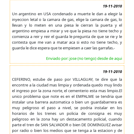
19-11-2010
Un argentino en USA condenado a muerte le dan a elegir la
inyeccion letal o la camara de gas, elige la camara de gas, lo
llevan y lo meten en una piesa le cierran la puerta y el
argentino empiesa a mirar y ve que la piesa no tiene techo y
comienza a reir y reir el guarda le pregunta de que se rie y le
contesta que me van a matar aca si esto no tiene techo, y
guarda le dice espera que te empiesen a caer las garrafas.-
Enviado por: jose (no tengo) desde de aqui
19-11-2010
CEFERINO, estube de paso por VILLAGUAY, te dire que la
encontre a la ciudad mas limpia y ordenada quedo muy lindo
el ingreso por la zona norte, el cementerio esta mas limpio.El
unico problema que note es en el EMPALME se tendria que
instalar una barrera automatica o bien un guardabarrera es
muy peligroso el paso a nivel, se podria instalar en los
horarios de los trenes un policia de consigna es muy
peligroso en la zona hay un destacamento policial, cuando
parte el tren de SAN SALVADOR o bien DE DOMINGUEZ avisar
por radio o bien los medios que se tenga a la estacion y de