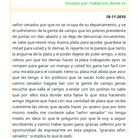
Enviado por: mabel (xx) desde xx
18-11-2010
señor cenador, por que no se ocupa de su departamento, y ve
el sufrimento de la gente de campo que los pobres presidente
de juntas no dan abasto y se deja de denuncias incuerentes.
se sabe que resive muy buena plata para ayudar, guardese la
mitad para usted y lo demas lo reparte no le parece que tanto
la angurria de la plata y el poder dejese de joder amigo, o esta
celoso por que los demas hacen la plata trabajando eyos se
rompen para ganar un mango y usted los gana tan facil con
una mirada para el costado tiene su plata mal abida que asco
que les tengo a los politicos que se sacan todo para ellos,
vamos senador hagase ber con la gente de campo jamas
escuche que valla al campo a andar con los pobres no sabe
que por ellos esta donde esta fijese lo que esta haciendo
amigo digame que hace con esa cantidad de plata que recibe
cuenteme las obras que ayuda hacer, yo quiero que por este
mismo medio me conteste sabe "señor senador" no tenga
miedo en decir lo que le pregunto por que le voy a seguir
escribiendo y vamos haber quien gana. gracias ceferino por la
oportunidad de espresarme en esta pagina, "graciass eñor
senador" si esplica lo que le pedi.