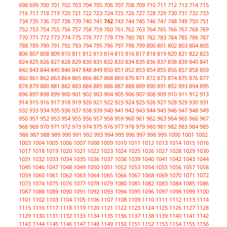
698
699
700
701
702
703
704
705
706
707
708
709
710
711
712
713
714
715
716
717
718
719
720
721
722
723
724
725
726
727
728
729
730
731
732
733
734
735
736
737
738
739
740
741
742
743
744
745
746
747
748
749
750
751
752
753
754
755
756
757
758
759
760
761
762
763
764
765
766
767
768
769
770
771
772
773
774
775
776
777
778
779
780
781
782
783
784
785
786
787
788
789
790
791
792
793
794
795
796
797
798
799
800
801
802
803
804
805
806
807
808
809
810
811
812
813
814
815
816
817
818
819
820
821
822
823
824
825
826
827
828
829
830
831
832
833
834
835
836
837
838
839
840
841
842
843
844
845
846
847
848
849
850
851
852
853
854
855
856
857
858
859
860
861
862
863
864
865
866
867
868
869
870
871
872
873
874
875
876
877
878
879
880
881
882
883
884
885
886
887
888
889
890
891
892
893
894
895
896
897
898
899
900
901
902
903
904
905
906
907
908
909
910
911
912
913
914
915
916
917
918
919
920
921
922
923
924
925
926
927
928
929
930
931
932
933
934
935
936
937
938
939
940
941
942
943
944
945
946
947
948
949
950
951
952
953
954
955
956
957
958
959
960
961
962
963
964
965
966
967
968
969
970
971
972
973
974
975
976
977
978
979
980
981
982
983
984
985
986
987
988
989
990
991
992
993
994
995
996
997
998
999
1000
1001
1002
1003
1004
1005
1006
1007
1008
1009
1010
1011
1012
1013
1014
1015
1016
1017
1018
1019
1020
1021
1022
1023
1024
1025
1026
1027
1028
1029
1030
1031
1032
1033
1034
1035
1036
1037
1038
1039
1040
1041
1042
1043
1044
1045
1046
1047
1048
1049
1050
1051
1052
1053
1054
1055
1056
1057
1058
1059
1060
1061
1062
1063
1064
1065
1066
1067
1068
1069
1070
1071
1072
1073
1074
1075
1076
1077
1078
1079
1080
1081
1082
1083
1084
1085
1086
1087
1088
1089
1090
1091
1092
1093
1094
1095
1096
1097
1098
1099
1100
1101
1102
1103
1104
1105
1106
1107
1108
1109
1110
1111
1112
1113
1114
1115
1116
1117
1118
1119
1120
1121
1122
1123
1124
1125
1126
1127
1128
1129
1130
1131
1132
1133
1134
1135
1136
1137
1138
1139
1140
1141
1142
1143
1144
1145
1146
1147
1148
1149
1150
1151
1152
1153
1154
1155
1156