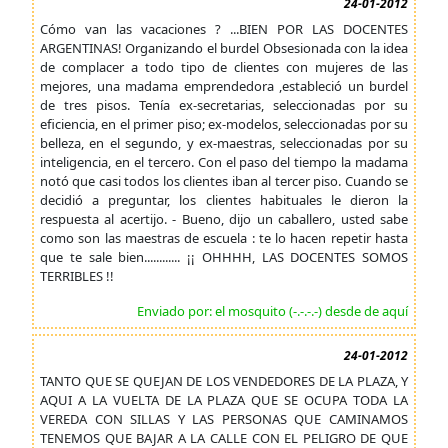
24-01-2012
Cómo van las vacaciones ? ...BIEN POR LAS DOCENTES
ARGENTINAS! Organizando el burdel Obsesionada con la idea
de complacer a todo tipo de clientes con mujeres de las
mejores, una madama emprendedora ,estableció un burdel
de tres pisos. Tenía ex-secretarias, seleccionadas por su
eficiencia, en el primer piso; ex-modelos, seleccionadas por su
belleza, en el segundo, y ex-maestras, seleccionadas por su
inteligencia, en el tercero. Con el paso del tiempo la madama
notó que casi todos los clientes iban al tercer piso. Cuando se
decidió a preguntar, los clientes habituales le dieron la
respuesta al acertijo. - Bueno, dijo un caballero, usted sabe
como son las maestras de escuela : te lo hacen repetir hasta
que te sale bien............ ¡¡ OHHHH, LAS DOCENTES SOMOS
TERRIBLES !!
Enviado por: el mosquito (-.-.-.-) desde de aquí
24-01-2012
TANTO QUE SE QUEJAN DE LOS VENDEDORES DE LA PLAZA, Y
AQUI A LA VUELTA DE LA PLAZA QUE SE OCUPA TODA LA
VEREDA CON SILLAS Y LAS PERSONAS QUE CAMINAMOS
TENEMOS QUE BAJAR A LA CALLE CON EL PELIGRO DE QUE