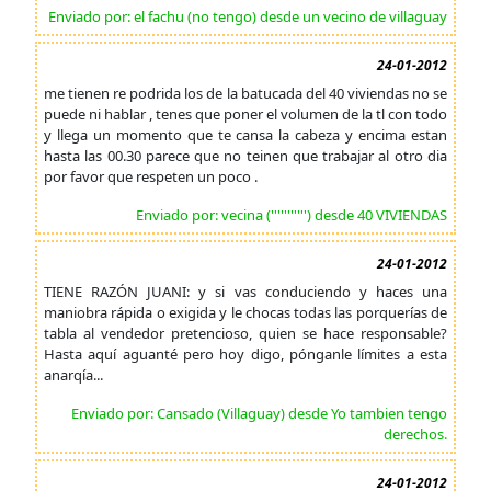
Enviado por: el fachu (no tengo) desde un vecino de villaguay
24-01-2012
me tienen re podrida los de la batucada del 40 viviendas no se
puede ni hablar , tenes que poner el volumen de la tl con todo
y llega un momento que te cansa la cabeza y encima estan
hasta las 00.30 parece que no teinen que trabajar al otro dia
por favor que respeten un poco .
Enviado por: vecina (''''''''''') desde 40 VIVIENDAS
24-01-2012
TIENE RAZÓN JUANI: y si vas conduciendo y haces una
maniobra rápida o exigida y le chocas todas las porquerías de
tabla al vendedor pretencioso, quien se hace responsable?
Hasta aquí aguanté pero hoy digo, pónganle límites a esta
anarqía...
Enviado por: Cansado (Villaguay) desde Yo tambien tengo
derechos.
24-01-2012