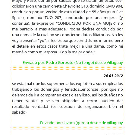
Mayo y Paso, donde por causas que se tratan de establecer
colisionaron una camioneta Chevrolet S10, dominio GMO 904,
conducido por un vecino de esta ciudad de 55 años y un Fiat
Spazio, dominio TUO 207, conducido por una mujer.... (y
continua), la expresión "CONDUCIDO POR UNA MUJER" no
me pareció la mas adecuada. Podría decirse conducido por
una dama de la cual no se conocieron datos filiatorios. No les
voy a enseñar "yo", si leo es porque con Uds me informo pero
el detalle en estos casos trata mejor a una dama, como mi
mamá o como mi esposa.. Con la mejor onda!!
Enviado por: Pedro Gorosito (No tengo) desde Villaguay
24-01-2012
se esta mal que los supermercados exploten a sus empleados
trabajando los domingos y feriados...entonces, por que no
dejamos de ir a comprar en esos dias y listo, asi los dueños no
tienen ventas y se ven obligados a cerrar, pueden dar
resultado verdad..? (es cuestion de organizarse bien el
sabado)
Enviado por: lavaca (gorda) desde de villaguay