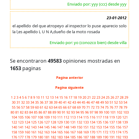
Enviado por: yyy (ccc) desde yyy
23-01-2012
el apellido del que atropeyo al inspector lo puse aparecio solo
la l,es apellido L U N A,dueño de la moto rosada
Enviado por: yo (conozco bien) desde villa
Se encontraron
49583
opiniones mostradas en
1653
paginas
Pagina anterior
Pagina siguiente
1
2
3
4
5
6
7
8
9
10
11
12
13
14
15
16
17
18
19
20
21
22
23
24
25
26
27
28
29
30
31
32
33
34
35
36
37
38
39
40
41
42
43
44
45
46
47
48
49
50
51
52
53
54
55
56
57
58
59
60
61
62
63
64
65
66
67
68
69
70
71
72
73
74
75
76
77
78
79
80
81
82
83
84
85
86
87
88
89
90
91
92
93
94
95
96
97
98
99
100
101
102
103
104
105
106
107
108
109
110
111
112
113
114
115
116
117
118
119
120
121
122
123
124
125
126
127
128
129
130
131
132
133
134
135
136
137
138
139
140
141
142
143
144
145
146
147
148
149
150
151
152
153
154
155
156
157
158
159
160
161
162
163
164
165
166
167
168
169
170
171
172
173
174
175
176
177
178
179
180
181
182
183
184
185
186
187
188
189
190
191
192
193