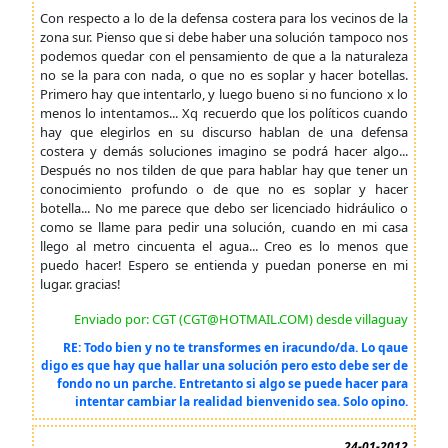
Con respecto a lo de la defensa costera para los vecinos de la
zona sur. Pienso que si debe haber una solución tampoco nos
podemos quedar con el pensamiento de que a la naturaleza
no se la para con nada, o que no es soplar y hacer botellas.
Primero hay que intentarlo, y luego bueno si no funciono x lo
menos lo intentamos... Xq recuerdo que los políticos cuando
hay que elegirlos en su discurso hablan de una defensa
costera y demás soluciones imagino se podrá hacer algo...
Después no nos tilden de que para hablar hay que tener un
conocimiento profundo o de que no es soplar y hacer
botella... No me parece que debo ser licenciado hidráulico o
como se llame para pedir una solución, cuando en mi casa
llego al metro cincuenta el agua... Creo es lo menos que
puedo hacer! Espero se entienda y puedan ponerse en mi
lugar. gracias!
Enviado por: CGT (CGT@HOTMAIL.COM) desde villaguay
RE: Todo bien y no te transformes en iracundo/da. Lo qaue
digo es que hay que hallar una solución pero esto debe ser de
fondo no un parche. Entretanto si algo se puede hacer para
intentar cambiar la realidad bienvenido sea. Solo opino.
24-01-2012