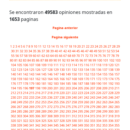
Se encontraron
49583
opiniones mostradas en
1653
paginas
Pagina anterior
Pagina siguiente
1
2
3
4
5
6
7
8
9
10
11
12
13
14
15
16
17
18
19
20
21
22
23
24
25
26
27
28
29
30
31
32
33
34
35
36
37
38
39
40
41
42
43
44
45
46
47
48
49
50
51
52
53
54
55
56
57
58
59
60
61
62
63
64
65
66
67
68
69
70
71
72
73
74
75
76
77
78
79
80
81
82
83
84
85
86
87
88
89
90
91
92
93
94
95
96
97
98
99
100
101
102
103
104
105
106
107
108
109
110
111
112
113
114
115
116
117
118
119
120
121
122
123
124
125
126
127
128
129
130
131
132
133
134
135
136
137
138
139
140
141
142
143
144
145
146
147
148
149
150
151
152
153
154
155
156
157
158
159
160
161
162
163
164
165
166
167
168
169
170
171
172
173
174
175
176
177
178
179
180
181
182
183
184
185
186
187
188
189
190
191
192
193
194
195
196
197
198
199
200
201
202
203
204
205
206
207
208
209
210
211
212
213
214
215
216
217
218
219
220
221
222
223
224
225
226
227
228
229
230
231
232
233
234
235
236
237
238
239
240
241
242
243
244
245
246
247
248
249
250
251
252
253
254
255
256
257
258
259
260
261
262
263
264
265
266
267
268
269
270
271
272
273
274
275
276
277
278
279
280
281
282
283
284
285
286
287
288
289
290
291
292
293
294
295
296
297
298
299
300
301
302
303
304
305
306
307
308
309
310
311
312
313
314
315
316
317
318
319
320
321
322
323
324
325
326
327
328
329
330
331
332
333
334
335
336
337
338
339
340
341
342
343
344
345
346
347
348
349
350
351
352
353
354
355
356
357
358
359
360
361
362
363
364
365
366
367
368
369
370
371
372
373