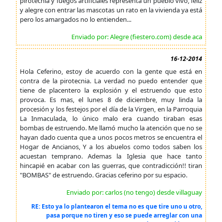
pirotecnia y fuegos artificiales representa un pueblo vivo, feliz
y alegre con entrar las mascotas un rato en la vivienda ya está
pero los amargados no lo entienden...
Enviado por: Alegre (fiestero.com) desde aca
16-12-2014
Hola Ceferino, estoy de acuerdo con la gente que está en
contra de la pirotecnia. La verdad no puedo entender que
tiene de placentero la explosión y el estruendo que esto
provoca. Es mas, el lunes 8 de diciembre, muy linda la
procesión y los festejos por el día de la Virgen, en la Parroquia
La Inmaculada, lo único malo era cuando tiraban esas
bombas de estruendo. Me llamó mucho la atención que no se
hayan dado cuenta que a unos pocos metros se encuentra el
Hogar de Ancianos, Y a los abuelos como todos saben los
acuestan temprano. Ademas la Iglesia que hace tanto
hincapié en acabar con las guerras, que contradicción!! tiran
"BOMBAS" de estruendo. Gracias ceferino por su espacio.
Enviado por: carlos (no tengo) desde villaguay
RE: Esto ya lo plantearon el tema no es que tire uno u otro,
pasa porque no tiren y eso se puede arreglar con una