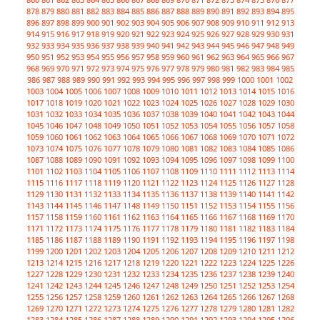
878
879
880
881
882
883
884
885
886
887
888
889
890
891
892
893
894
895
896
897
898
899
900
901
902
903
904
905
906
907
908
909
910
911
912
913
914
915
916
917
918
919
920
921
922
923
924
925
926
927
928
929
930
931
932
933
934
935
936
937
938
939
940
941
942
943
944
945
946
947
948
949
950
951
952
953
954
955
956
957
958
959
960
961
962
963
964
965
966
967
968
969
970
971
972
973
974
975
976
977
978
979
980
981
982
983
984
985
986
987
988
989
990
991
992
993
994
995
996
997
998
999
1000
1001
1002
1003
1004
1005
1006
1007
1008
1009
1010
1011
1012
1013
1014
1015
1016
1017
1018
1019
1020
1021
1022
1023
1024
1025
1026
1027
1028
1029
1030
1031
1032
1033
1034
1035
1036
1037
1038
1039
1040
1041
1042
1043
1044
1045
1046
1047
1048
1049
1050
1051
1052
1053
1054
1055
1056
1057
1058
1059
1060
1061
1062
1063
1064
1065
1066
1067
1068
1069
1070
1071
1072
1073
1074
1075
1076
1077
1078
1079
1080
1081
1082
1083
1084
1085
1086
1087
1088
1089
1090
1091
1092
1093
1094
1095
1096
1097
1098
1099
1100
1101
1102
1103
1104
1105
1106
1107
1108
1109
1110
1111
1112
1113
1114
1115
1116
1117
1118
1119
1120
1121
1122
1123
1124
1125
1126
1127
1128
1129
1130
1131
1132
1133
1134
1135
1136
1137
1138
1139
1140
1141
1142
1143
1144
1145
1146
1147
1148
1149
1150
1151
1152
1153
1154
1155
1156
1157
1158
1159
1160
1161
1162
1163
1164
1165
1166
1167
1168
1169
1170
1171
1172
1173
1174
1175
1176
1177
1178
1179
1180
1181
1182
1183
1184
1185
1186
1187
1188
1189
1190
1191
1192
1193
1194
1195
1196
1197
1198
1199
1200
1201
1202
1203
1204
1205
1206
1207
1208
1209
1210
1211
1212
1213
1214
1215
1216
1217
1218
1219
1220
1221
1222
1223
1224
1225
1226
1227
1228
1229
1230
1231
1232
1233
1234
1235
1236
1237
1238
1239
1240
1241
1242
1243
1244
1245
1246
1247
1248
1249
1250
1251
1252
1253
1254
1255
1256
1257
1258
1259
1260
1261
1262
1263
1264
1265
1266
1267
1268
1269
1270
1271
1272
1273
1274
1275
1276
1277
1278
1279
1280
1281
1282
1283
1284
1285
1286
1287
1288
1289
1290
1291
1292
1293
1294
1295
1296