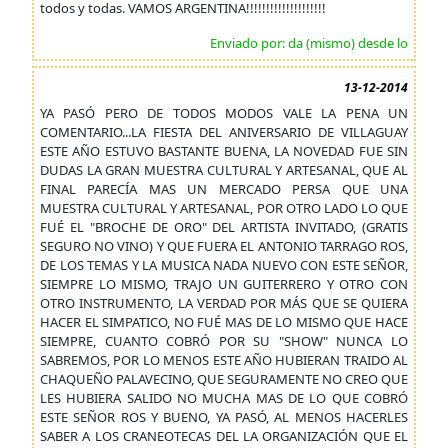
todos y todas. VAMOS ARGENTINA!!!!!!!!!!!!!!!!!!!!
Enviado por: da (mismo) desde lo
13-12-2014
YA PASÓ PERO DE TODOS MODOS VALE LA PENA UN
COMENTARIO...LA FIESTA DEL ANIVERSARIO DE VILLAGUAY
ESTE AÑO ESTUVO BASTANTE BUENA, LA NOVEDAD FUE SIN
DUDAS LA GRAN MUESTRA CULTURAL Y ARTESANAL, QUE AL
FINAL PARECÍA MAS UN MERCADO PERSA QUE UNA
MUESTRA CULTURAL Y ARTESANAL, POR OTRO LADO LO QUE
FUÉ EL "BROCHE DE ORO" DEL ARTISTA INVITADO, (GRATIS
SEGURO NO VINO) Y QUE FUERA EL ANTONIO TARRAGO ROS,
DE LOS TEMAS Y LA MUSICA NADA NUEVO CON ESTE SEÑOR,
SIEMPRE LO MISMO, TRAJO UN GUITERRERO Y OTRO CON
OTRO INSTRUMENTO, LA VERDAD POR MÁS QUE SE QUIERA
HACER EL SIMPATICO, NO FUÉ MAS DE LO MISMO QUE HACE
SIEMPRE, CUANTO COBRÓ POR SU "SHOW" NUNCA LO
SABREMOS, POR LO MENOS ESTE AÑO HUBIERAN TRAIDO AL
CHAQUEÑO PALAVECINO, QUE SEGURAMENTE NO CREO QUE
LES HUBIERA SALIDO NO MUCHA MAS DE LO QUE COBRÓ
ESTE SEÑOR ROS Y BUENO, YA PASÓ, AL MENOS HACERLES
SABER A LOS CRANEOTECAS DEL LA ORGANIZACIÓN QUE EL