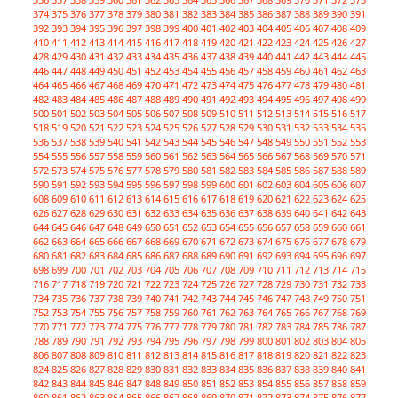
374
375
376
377
378
379
380
381
382
383
384
385
386
387
388
389
390
391
392
393
394
395
396
397
398
399
400
401
402
403
404
405
406
407
408
409
410
411
412
413
414
415
416
417
418
419
420
421
422
423
424
425
426
427
428
429
430
431
432
433
434
435
436
437
438
439
440
441
442
443
444
445
446
447
448
449
450
451
452
453
454
455
456
457
458
459
460
461
462
463
464
465
466
467
468
469
470
471
472
473
474
475
476
477
478
479
480
481
482
483
484
485
486
487
488
489
490
491
492
493
494
495
496
497
498
499
500
501
502
503
504
505
506
507
508
509
510
511
512
513
514
515
516
517
518
519
520
521
522
523
524
525
526
527
528
529
530
531
532
533
534
535
536
537
538
539
540
541
542
543
544
545
546
547
548
549
550
551
552
553
554
555
556
557
558
559
560
561
562
563
564
565
566
567
568
569
570
571
572
573
574
575
576
577
578
579
580
581
582
583
584
585
586
587
588
589
590
591
592
593
594
595
596
597
598
599
600
601
602
603
604
605
606
607
608
609
610
611
612
613
614
615
616
617
618
619
620
621
622
623
624
625
626
627
628
629
630
631
632
633
634
635
636
637
638
639
640
641
642
643
644
645
646
647
648
649
650
651
652
653
654
655
656
657
658
659
660
661
662
663
664
665
666
667
668
669
670
671
672
673
674
675
676
677
678
679
680
681
682
683
684
685
686
687
688
689
690
691
692
693
694
695
696
697
698
699
700
701
702
703
704
705
706
707
708
709
710
711
712
713
714
715
716
717
718
719
720
721
722
723
724
725
726
727
728
729
730
731
732
733
734
735
736
737
738
739
740
741
742
743
744
745
746
747
748
749
750
751
752
753
754
755
756
757
758
759
760
761
762
763
764
765
766
767
768
769
770
771
772
773
774
775
776
777
778
779
780
781
782
783
784
785
786
787
788
789
790
791
792
793
794
795
796
797
798
799
800
801
802
803
804
805
806
807
808
809
810
811
812
813
814
815
816
817
818
819
820
821
822
823
824
825
826
827
828
829
830
831
832
833
834
835
836
837
838
839
840
841
842
843
844
845
846
847
848
849
850
851
852
853
854
855
856
857
858
859
860
861
862
863
864
865
866
867
868
869
870
871
872
873
874
875
876
877