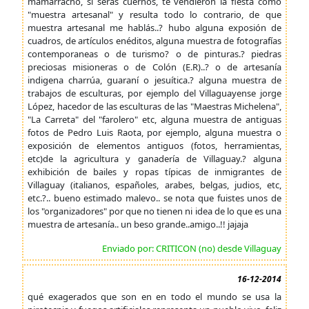
mamarracho, si serás cuernos, te vendieron la fiesta como
"muestra artesanal" y resulta todo lo contrario, de que
muestra artesanal me hablás..? hubo alguna exposión de
cuadros, de artículos enéditos, alguna muestra de fotografías
contemporaneas o de turismo? o de pinturas.? piedras
preciosas misioneras o de Colón (E.R)..? o de artesanía
indigena charrúa, guaraní o jesuítica.? alguna muestra de
trabajos de esculturas, por ejemplo del Villaguayense jorge
López, hacedor de las esculturas de las "Maestras Michelena",
"La Carreta" del "farolero" etc, alguna muestra de antiguas
fotos de Pedro Luis Raota, por ejemplo, alguna muestra o
exposición de elementos antiguos (fotos, herramientas,
etc)de la agricultura y ganadería de Villaguay.? alguna
exhibición de bailes y ropas típicas de inmigrantes de
Villaguay (italianos, españoles, arabes, belgas, judios, etc,
etc.?.. bueno estimado malevo.. se nota que fuistes unos de
los "organizadores" por que no tienen ni idea de lo que es una
muestra de artesanía.. un beso grande..amigo..!! jajaja
Enviado por: CRITICON (no) desde Villaguay
16-12-2014
qué exagerados que son en en todo el mundo se usa la