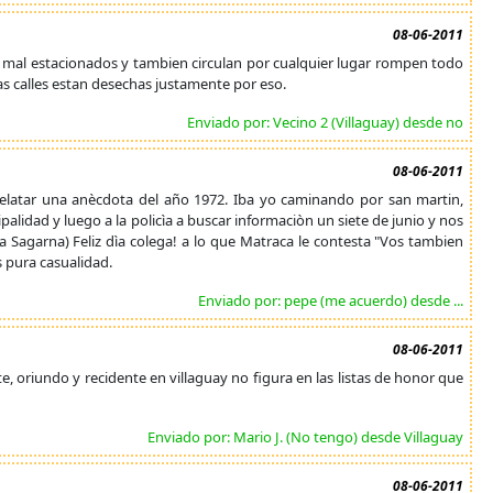
08-06-2011
s mal estacionados y tambien circulan por cualquier lugar rompen todo
las calles estan desechas justamente por eso.
Enviado por: Vecino 2 (Villaguay) desde no
08-06-2011
 relatar una anècdota del año 1972. Iba yo caminando por san martin,
palidad y luego a la policìa a buscar informaciòn un siete de junio y nos
ba Sagarna) Feliz dìa colega! a lo que Matraca le contesta "Vos tambien
s pura casualidad.
Enviado por: pepe (me acuerdo) desde ...
08-06-2011
oriundo y recidente en villaguay no figura en las listas de honor que
Enviado por: Mario J. (No tengo) desde Villaguay
08-06-2011