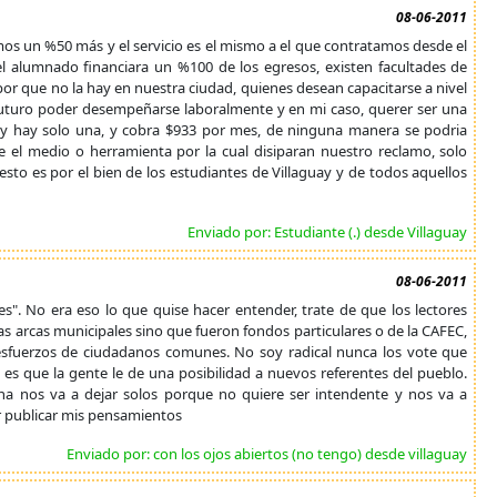
08-06-2011
 un %50 más y el servicio es el mismo a el que contratamos desde el
e el alumnado financiara un %100 de los egresos, existen facultades de
por que no la hay en nuestra ciudad, quienes desean capacitarse a nivel
n futuro poder desempeñarse laboralmente y en mi caso, querer ser una
uay hay solo una, y cobra $933 por mes, de ninguna manera se podria
e el medio o herramienta por la cual disiparan nuestro reclamo, solo
to es por el bien de los estudiantes de Villaguay y de todos aquellos
Enviado por: Estudiante (.) desde Villaguay
08-06-2011
". No era eso lo que quise hacer entender, trate de que los lectores
las arcas municipales sino que fueron fondos particulares o de la CAFEC,
esfuerzos de ciudadanos comunes. No soy radical nunca los vote que
 es que la gente le de una posibilidad a nuevos referentes del pueblo.
ana nos va a dejar solos porque no quiere ser intendente y nos va a
r publicar mis pensamientos
Enviado por: con los ojos abiertos (no tengo) desde villaguay