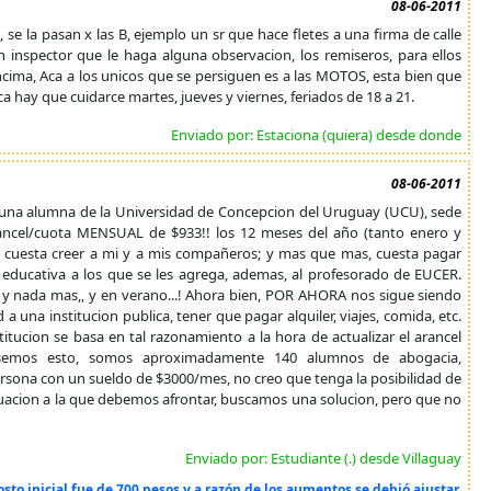
08-06-2011
 se la pasan x las B, ejemplo un sr que hace fletes a una firma de calle
 inspector que le haga alguna observacion, los remiseros, para ellos
encima, Aca a los unicos que se persiguen es a las MOTOS, esta bien que
aca hay que cuidarce martes, jueves y viernes, feriados de 18 a 21.
Enviado por: Estaciona (quiera) desde donde
08-06-2011
y una alumna de la Universidad de Concepcion del Uruguay (UCU), sede
arancel/cuota MENSUAL de $933!! los 12 meses del año (tanto enero y
 me cuesta creer a mi y a mis compañeros; y mas que mas, cuesta pagar
on educativa a los que se les agrega, ademas, al profesorado de EUCER.
or y nada mas,, y en verano...! Ahora bien, POR AHORA nos sigue siendo
una institucion publica, tener que pagar alquiler, viajes, comida, etc.
titucion se basa en tal razonamiento a la hora de actualizar el arancel
emos esto, somos aproximadamente 140 alumnos de abogacia,
rsona con un sueldo de $3000/mes, no creo que tenga la posibilidad de
situacion a la que debemos afrontar, buscamos una solucion, pero que no
Enviado por: Estudiante (.) desde Villaguay
sto inicial fue de 700 pesos y a razón de los aumentos se debió ajustar.