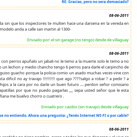
RE: Gracias, pero no sera demasiado?
08-06-2011
reda sin que los inspectores te multen hace una darsena en la vereda en
l modelo anda a calle san martin al 1300-
Enviado por: el sin garage (no tengo) desde de villaguay
08-06-2011
o con perros apuñalo un jabali no le temo a la muerte solo le temo a no
ho un lechon y medio chancho tengo 6 perros para darle el carpincho de
i guiso guacho porque la policia comio un asado muchas veces vine con
 dificil no ay travajo !!!!!!!!!! que ago ????salgo a robar ? a pedir ? a
jos a la cara por no darle un buen futuro .... perdon señor comisario
apatillas por que no puedo pagarlas ,,,, sepa usted señor que le esta
mañana me buelvo chorro o cuatrero .
Enviado por: cazdor (sin travajo) desde villaguay
ue no entiendo. Ahora una pregunta: ¿Tenés Internet WI-FI o por cable?
08-06-2011