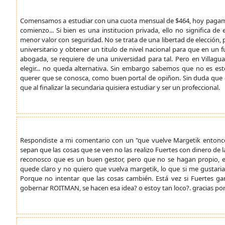
Comensamos a estudiar con una cuota mensual de $464, hoy pagamos
comienzo... Si bien es una institucion privada, ello no significa d
menor valor con seguridad. No se trata de una libertad de elección, 
universitario y obtener un titulo de nivel nacional para que en u
abogada, se requiere de una universidad para tal. Pero en Villag
elegir... no queda alternativa. Sin embargo sabemos que no es est
querer que se conosca, como buen portal de opiñon. Sin duda que es
que al finalizar la secundaria quisiera estudiar y ser un profeccional.
Respondiste a mi comentario con un "que vuelve Margetik entonces
sepan que las cosas que se ven no las realizo Fuertes con dinero de 
reconosco que es un buen gestor, pero que no se hagan propio, 
quede claro y no quiero que vuelva margetik, lo que si me gustaria
Porque no intentar que las cosas cambién. Está vez si Fuertes g
gobernar ROITMAN, se hacen esa idea? o estoy tan loco?. gracias po