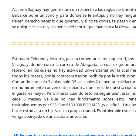
Aca en villaguay hay gente que con respecto a las reglas de transito,
Balcarce pone un cono y para donde se le antoja, y no hay ningun
tienen derecho hacer lo que quieren , y si no te corres, te pasan x 
se obligue el casco, y los nenes del centro que manejan a la ciesta... 
Estimado Ceferino y lectores, paso a comentarles mi inquietud, so
Villaguay, donde curso la carrera de Abogacía, la cual exige un 
febrero, en los cuales no hay actividad universitaria) por la cual
todos los meses, por la contraprestacion recibida por la instituci
Contando con solo 3 aulas, solo 3!! las cuales 2 tienen un calefact
economicamente conveniente, debido a que irnos de nuestra ciudad a 
el gasto es mayor. Pero ¿hasta cuando esto va seguir asi? ¿esta ins
cada 6 meses? ya que no hay fundamento sobre esto. Pens
multiplequemos por 933. Son $130.000 POR MES, ¿y al año?... Una pe
hacer estudiar a un hijo/a en su propia ciudad. Es intolerable esta 
venga aparejada de una suba arancelaria.
RE: En mérito a tu deseo de expresarte entiendo que sabías que el co