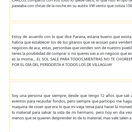
CARLOS: comparto con vos todo lo qwue decis, lo que hizo el tipo d
paseaba con chicas de la noche en su autito VW vento que cotiza 150.
Estoy de acuerdo con lo que dice Parana, estaria bueno que exist
habria que establecer los de los gitanos que se acosan para vende
negocios de aca, estas, personbas que venden son de nuestro pueblo
tenes la posibilidad de comprar si no queres vas a un negocio que es
es la misma... EL SOL SALE PARA TODOS,MIENTRAS NO TE CHOREEN 
POR EL DIA DEL PERIODISTA A TODOS LOS DE VILLAGUAY
Soy una persona que siempre, desde que tengo 12 años que sali a 
eventos para recaudar fondos, pero siempre que participo me hago u
maquina de coser que era lo que mi vieja tenia para hacer la moneda
lo material para salvar la vida de mi hermano, pero hoy en dia ve
menos que se quieren desprender es de lo material, mas vale salen a 