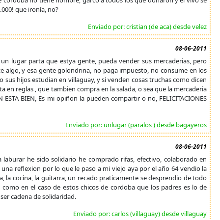
e cordoba no tiene nombre, garco a todos los que donaron y el vivo se
000! que ironía, no?
Enviado por: cristian (de aca) desde velez
08-06-2011
a un lugar parta que estya gente, pueda vender sus mercaderias, pero
rte algo, y esa gente golondrina, no paga impuesto, no consume en los
 sus hijos estudian en villaguay, y si venden cosas truchas como dicen
ta en reglas , que tambien compra en la salada, o sea que la mercaderia
ESTA BIEN, Es mi opiñon la pueden compartir o no, FELICITACIONES
Enviado por: unlugar (paralos ) desde bagayeros
08-06-2011
laburar he sido solidario he comprado rifas, efectivo, colaborado en
na reflexion por lo que le paso a mi viejo aya por el año 64 vendio la
, la cocina, la guitarra, un recado praticamente se desprendio de todo
o como en el caso de estos chicos de cordoba que los padres es lo de
ser cadena de solidaridad.
Enviado por: carlos (villaguay) desde villaguay