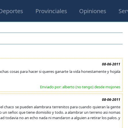
Deportes
Provinciales
Opiniones
Ser
08-06-2011
uchas cosas para hacer si queres ganarte la vida honestamente y hojala
Enviado por: alberto (no tengo) desde mojones
08-06-2011
io el chaco se pueden alambrara terrenitos para cuando quieran la gente
o un señor. que tiene domisilio y todo. a alambrar un terreno asi nomas
dad todavia no an echo nada ni mandaron a alguien a retirar los palos. y