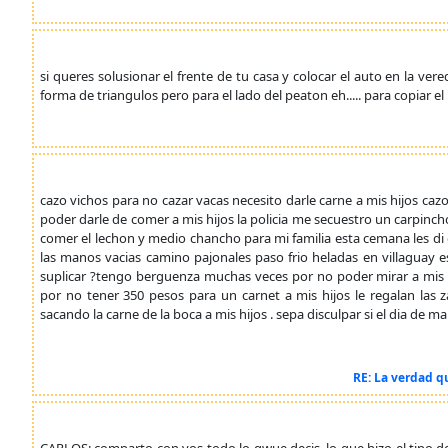
si queres solusionar el frente de tu casa y colocar el auto en la ve
forma de triangulos pero para el lado del peaton eh..... para copiar e
cazo vichos para no cazar vacas necesito darle carne a mis hijos caz
poder darle de comer a mis hijos la policia me secuestro un carpinc
comer el lechon y medio chancho para mi familia esta cemana les d
las manos vacias camino pajonales paso frio heladas en villaguay esta
suplicar ?tengo berguenza muchas veces por no poder mirar a mis hi
por no tener 350 pesos para un carnet a mis hijos le regalan las z
sacando la carne de la boca a mis hijos . sepa disculpar si el dia de 
RE: La verdad q