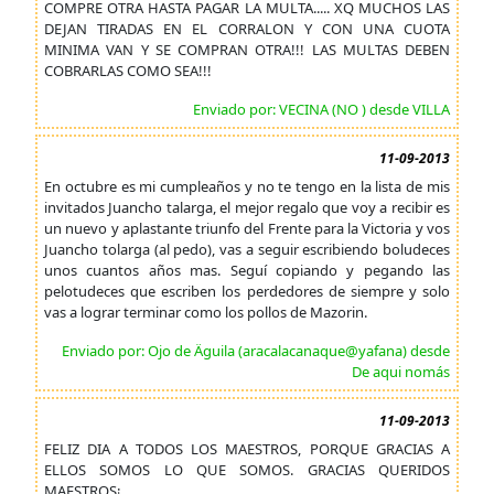
COMPRE OTRA HASTA PAGAR LA MULTA..... XQ MUCHOS LAS
DEJAN TIRADAS EN EL CORRALON Y CON UNA CUOTA
MINIMA VAN Y SE COMPRAN OTRA!!! LAS MULTAS DEBEN
COBRARLAS COMO SEA!!!
Enviado por: VECINA (NO ) desde VILLA
11-09-2013
En octubre es mi cumpleaños y no te tengo en la lista de mis
invitados Juancho talarga, el mejor regalo que voy a recibir es
un nuevo y aplastante triunfo del Frente para la Victoria y vos
Juancho tolarga (al pedo), vas a seguir escribiendo boludeces
unos cuantos años mas. Seguí copiando y pegando las
pelotudeces que escriben los perdedores de siempre y solo
vas a lograr terminar como los pollos de Mazorin.
Enviado por: Ojo de Äguila (aracalacanaque@yafana) desde
De aqui nomás
11-09-2013
FELIZ DIA A TODOS LOS MAESTROS, PORQUE GRACIAS A
ELLOS SOMOS LO QUE SOMOS. GRACIAS QUERIDOS
MAESTROS¡