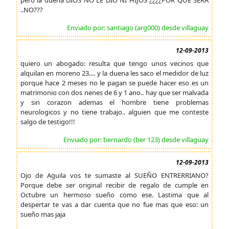
pero la duena DIOS NO LE DIO NI HIJOS ¿¿¿¿POR QUE SERA
..NO???
Enviado por: santiago (arg000) desde villaguay
12-09-2013
quiero un abogado: resulta que tengo unos vecinos que
alquilan en moreno 23.... y la duena les saco el medidor de luz
porque hace 2 meses no le pagan se puede hacer eso es un
matrimonio con dos nenes de 6 y 1 ano.. hay que ser malvada
y sin corazon ademas el hombre tiene problemas
neurologicos y no tiene trabajo.. alguien que me conteste
salgo de testigo!!!
Enviado por: bernardo (ber 123) desde villaguay
12-09-2013
Ojo de Aguila vos te sumaste al SUEÑO ENTRERRIANO?
Porque debe ser original recibir de regalo de cumple en
Octubre un hermoso sueño como ese. Lastima que al
despertar te vas a dar cuenta que no fue mas que eso: un
sueño mas jaja