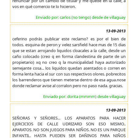
renunciar por un cambio de titular y me quedé en la calle, a
vos en qué comercio te lo hicieron.
Enviado por: carlos (no tengo) desde de villaguay
13-09-2013
ceferino podrás publicar este reclamo? es por el bien de
todos. esquina de peron y velez sarsfield hace mas de 15 dias
que se estan arrojando liquidos cloacales a la calle, desde un
caño colocado (creo q en forma clandestina de parte de un
propietario) xq no creo q la municipalidad haya autorizado
semejante cosa... los liquidos quedan asentados o corren en
forma lenta hacia el sur con sus respectivos olores. pobrecitos
los barrenderos que tienen meterse dentro de esa agua.nose
donde reclamar avise al corralon pero no paso nada. gracias.
Enviado por: dorita (mmmm) desde villaguay
13-09-2013
SEÑORAS Y SEÑORES... LOS APARATOS PARA HACER
EJERCICIOS DE CALLE UDRIZARD SON ESO MISMO..
APARATOS. NO SON JUEGOS PARA NIÑOS. NO ES UN PARQUE
INFANTIL. HASTA PUEDEN SER DAÑINOS PARA NIÑOS