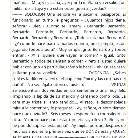
mañana. - Mira, vieja sapa, ayer por la mañana yo vi salir a un
militar de la tuya y no estamos en guerra, ¿verdad? ---------------
-------- SOLUCION Una señora va a sacar el pasaporte. El
funcionario en turno le pregunta: - ¿Cuantos hijos tiene,
señora? - Diez. - ¿Como se llaman? - Bernardo, Bernardo,
Bernardo, Bernardo, Bernardo, Bernardo, Bernardo,
Bernardo, Bernardo, y Bernardo. - ¿Todos se llaman Bernardo?
- ¿Y como le hace para llamarlos cuando, por ejemplo, están
jugando todos afuera? - Muy simple, grito Bernardo y todos
entran. - ¿Y si quiere que vayan a comer? - Igual. Grito
Bernardo y todos se sientan a comer. - Pero si usted quiere
hablar con uno en particular, ¿cómo le hace? - Ah! En ese caso,
lo llamo por su apellido. ---------------------- EVIDENCIA - ¿Sabes
cuál es la diferencia entre el papel higiénico y las cortinas del
baño? - No sé. - Ajá!..entonces fuiste tú! ------------------- VIUDAS
Se encuentran dos viudas en un cementerio una muy feliz
limpiando la lapida de su marido y cantando como loca. La
otra muy triste a llanto tendido.... Al rato, la desconsolada
mira a la contenta y le pregunta: - Ay, señora, cuanto tiempo
hace que enviudo? - Seis meses - respondió en tono alegre la
otra. - Y como hace para estar tan feliz si yo llevo 3 años y no
he podido superar esta pena? - Ay mijita! porque después de
muchos años, es la primera vez que se DONDE esta y QUIEN
se lo esta COMIENDO!!! ---------------------- PSICOLOGO. Un crío