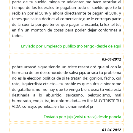
parte de tu sueldo minga te adelantan,me hace acordar al
tiempo de los federales te pagaban todo el sueldo que te lo
recibian por el 50 % y ahora directamnte te pagan el 50%, y
tenes que salir a decirles al comerciante,que le entregas parte
de la cuenta porque tenes que pagar la escuela, la luz ,el tel,
en fin un monton de cosas para poder dejar conformes a
todos.-
Enviado por: Empleado publico (no tengo) desde de aqui
03-04-2012
pobre urraca! sigue siendo un triste resentido! que ni con la
hermana de un desconocido de salva jaja. urraca tu problema
no es la eleccion politica de si te tratan de: gorilon, facho, cul
roto, izquierdista etc etc.... tu proble es que sufris el sindrome
de gataflorismo! no hay que te venga bien. osea tu vida esta
destinada a lo aburrido, sarcasmo, pelotudismo, mal
humorado, enojo, ira, inconformidad.... en fin: MUY TRISTE TU
VIDA. consejo: ponela.... en funcionamiento! ja
Enviado por: jaja (volvi urraca) desde ponela
03-04-2012