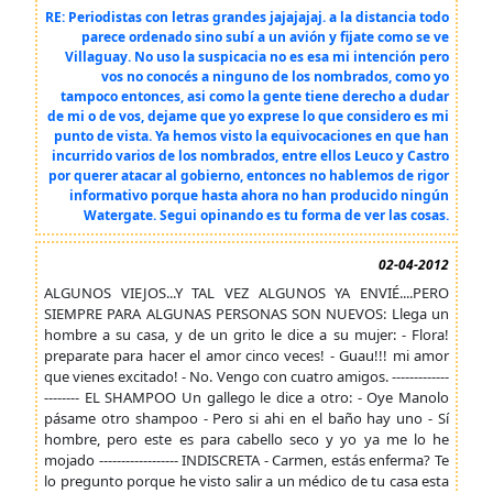
RE: Periodistas con letras grandes jajajajaj. a la distancia todo
parece ordenado sino subí a un avión y fijate como se ve
Villaguay. No uso la suspicacia no es esa mi intención pero
vos no conocés a ninguno de los nombrados, como yo
tampoco entonces, asi como la gente tiene derecho a dudar
de mi o de vos, dejame que yo exprese lo que considero es mi
punto de vista. Ya hemos visto la equivocaciones en que han
incurrido varios de los nombrados, entre ellos Leuco y Castro
por querer atacar al gobierno, entonces no hablemos de rigor
informativo porque hasta ahora no han producido ningún
Watergate. Segui opinando es tu forma de ver las cosas.
02-04-2012
ALGUNOS VIEJOS...Y TAL VEZ ALGUNOS YA ENVIÉ....PERO
SIEMPRE PARA ALGUNAS PERSONAS SON NUEVOS: Llega un
hombre a su casa, y de un grito le dice a su mujer: - Flora!
preparate para hacer el amor cinco veces! - Guau!!! mi amor
que vienes excitado! - No. Vengo con cuatro amigos. -------------
-------- EL SHAMPOO Un gallego le dice a otro: - Oye Manolo
pásame otro shampoo - Pero si ahi en el baño hay uno - Sí
hombre, pero este es para cabello seco y yo ya me lo he
mojado ------------------ INDISCRETA - Carmen, estás enferma? Te
lo pregunto porque he visto salir a un médico de tu casa esta