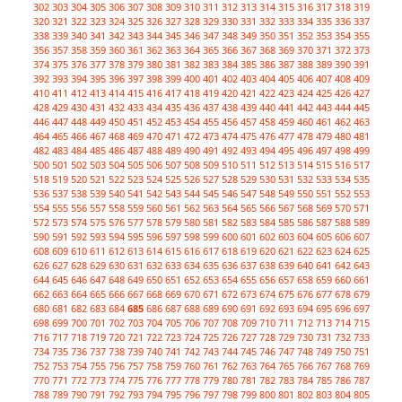
302
303
304
305
306
307
308
309
310
311
312
313
314
315
316
317
318
319
320
321
322
323
324
325
326
327
328
329
330
331
332
333
334
335
336
337
338
339
340
341
342
343
344
345
346
347
348
349
350
351
352
353
354
355
356
357
358
359
360
361
362
363
364
365
366
367
368
369
370
371
372
373
374
375
376
377
378
379
380
381
382
383
384
385
386
387
388
389
390
391
392
393
394
395
396
397
398
399
400
401
402
403
404
405
406
407
408
409
410
411
412
413
414
415
416
417
418
419
420
421
422
423
424
425
426
427
428
429
430
431
432
433
434
435
436
437
438
439
440
441
442
443
444
445
446
447
448
449
450
451
452
453
454
455
456
457
458
459
460
461
462
463
464
465
466
467
468
469
470
471
472
473
474
475
476
477
478
479
480
481
482
483
484
485
486
487
488
489
490
491
492
493
494
495
496
497
498
499
500
501
502
503
504
505
506
507
508
509
510
511
512
513
514
515
516
517
518
519
520
521
522
523
524
525
526
527
528
529
530
531
532
533
534
535
536
537
538
539
540
541
542
543
544
545
546
547
548
549
550
551
552
553
554
555
556
557
558
559
560
561
562
563
564
565
566
567
568
569
570
571
572
573
574
575
576
577
578
579
580
581
582
583
584
585
586
587
588
589
590
591
592
593
594
595
596
597
598
599
600
601
602
603
604
605
606
607
608
609
610
611
612
613
614
615
616
617
618
619
620
621
622
623
624
625
626
627
628
629
630
631
632
633
634
635
636
637
638
639
640
641
642
643
644
645
646
647
648
649
650
651
652
653
654
655
656
657
658
659
660
661
662
663
664
665
666
667
668
669
670
671
672
673
674
675
676
677
678
679
680
681
682
683
684
685
686
687
688
689
690
691
692
693
694
695
696
697
698
699
700
701
702
703
704
705
706
707
708
709
710
711
712
713
714
715
716
717
718
719
720
721
722
723
724
725
726
727
728
729
730
731
732
733
734
735
736
737
738
739
740
741
742
743
744
745
746
747
748
749
750
751
752
753
754
755
756
757
758
759
760
761
762
763
764
765
766
767
768
769
770
771
772
773
774
775
776
777
778
779
780
781
782
783
784
785
786
787
788
789
790
791
792
793
794
795
796
797
798
799
800
801
802
803
804
805