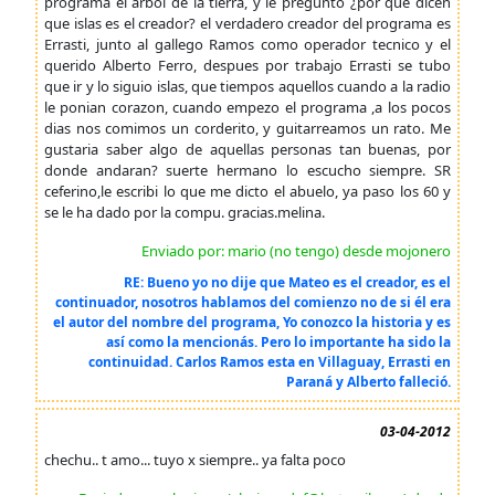
programa el arbol de la tierra, y le pregunto ¿por que dicen
que islas es el creador? el verdadero creador del programa es
Errasti, junto al gallego Ramos como operador tecnico y el
querido Alberto Ferro, despues por trabajo Errasti se tubo
que ir y lo siguio islas, que tiempos aquellos cuando a la radio
le ponian corazon, cuando empezo el programa ,a los pocos
dias nos comimos un corderito, y guitarreamos un rato. Me
gustaria saber algo de aquellas personas tan buenas, por
donde andaran? suerte hermano lo escucho siempre. SR
ceferino,le escribi lo que me dicto el abuelo, ya paso los 60 y
se le ha dado por la compu. gracias.melina.
Enviado por: mario (no tengo) desde mojonero
RE: Bueno yo no dije que Mateo es el creador, es el
continuador, nosotros hablamos del comienzo no de si él era
el autor del nombre del programa, Yo conozco la historia y es
así como la mencionás. Pero lo importante ha sido la
continuidad. Carlos Ramos esta en Villaguay, Errasti en
Paraná y Alberto falleció.
03-04-2012
chechu.. t amo... tuyo x siempre.. ya falta poco