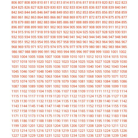
806
807
808
809
810
811
812
813
814
815
816
817
818
819
820
821
822
823
824
825
826
827
828
829
830
831
832
833
834
835
836
837
838
839
840
841
842
843
844
845
846
847
848
849
850
851
852
853
854
855
856
857
858
859
860
861
862
863
864
865
866
867
868
869
870
871
872
873
874
875
876
877
878
879
880
881
882
883
884
885
886
887
888
889
890
891
892
893
894
895
896
897
898
899
900
901
902
903
904
905
906
907
908
909
910
911
912
913
914
915
916
917
918
919
920
921
922
923
924
925
926
927
928
929
930
931
932
933
934
935
936
937
938
939
940
941
942
943
944
945
946
947
948
949
950
951
952
953
954
955
956
957
958
959
960
961
962
963
964
965
966
967
968
969
970
971
972
973
974
975
976
977
978
979
980
981
982
983
984
985
986
987
988
989
990
991
992
993
994
995
996
997
998
999
1000
1001
1002
1003
1004
1005
1006
1007
1008
1009
1010
1011
1012
1013
1014
1015
1016
1017
1018
1019
1020
1021
1022
1023
1024
1025
1026
1027
1028
1029
1030
1031
1032
1033
1034
1035
1036
1037
1038
1039
1040
1041
1042
1043
1044
1045
1046
1047
1048
1049
1050
1051
1052
1053
1054
1055
1056
1057
1058
1059
1060
1061
1062
1063
1064
1065
1066
1067
1068
1069
1070
1071
1072
1073
1074
1075
1076
1077
1078
1079
1080
1081
1082
1083
1084
1085
1086
1087
1088
1089
1090
1091
1092
1093
1094
1095
1096
1097
1098
1099
1100
1101
1102
1103
1104
1105
1106
1107
1108
1109
1110
1111
1112
1113
1114
1115
1116
1117
1118
1119
1120
1121
1122
1123
1124
1125
1126
1127
1128
1129
1130
1131
1132
1133
1134
1135
1136
1137
1138
1139
1140
1141
1142
1143
1144
1145
1146
1147
1148
1149
1150
1151
1152
1153
1154
1155
1156
1157
1158
1159
1160
1161
1162
1163
1164
1165
1166
1167
1168
1169
1170
1171
1172
1173
1174
1175
1176
1177
1178
1179
1180
1181
1182
1183
1184
1185
1186
1187
1188
1189
1190
1191
1192
1193
1194
1195
1196
1197
1198
1199
1200
1201
1202
1203
1204
1205
1206
1207
1208
1209
1210
1211
1212
1213
1214
1215
1216
1217
1218
1219
1220
1221
1222
1223
1224
1225
1226
1227
1228
1229
1230
1231
1232
1233
1234
1235
1236
1237
1238
1239
1240