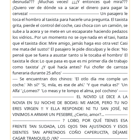
desnuda??? ¡Muchas veces! ¿¿¿Y entonces qué mira???
¡Quiero ver de dónde va a sacar el dinero para pagar la
cerveza! -------------------------------------------------------- Un pasajero le
toca el hombro al taxista para hacerle una pregunta. El taxista
grita, pierde el control del coche, casi choca con un camión, se
sube a la acera y se mete en un escaparate haciendo pedazos
los vidrios.. Por un momento no se oye nada en el taxi, hasta
que el taxista dice: Mire amigo, jamás haga eso otra vez! Casi
me mata del susto!' El pasajero le pide disculpas y le dice: 'No
pensé que se fuera a asustar tanto si le tocaba el hombro' El
taxista le dice: Lo que pasa es que es mi primer día de trabajo
como taxista' ¿Y qué hacía antes? Fui chofer de carroza
funeraria durante 25 años' ----------------------------------------------------
---- Se encuentran dos chinos: 'El otlo día me comple un
coche.' 'Ah si?' 'Si, mila, es ese de ahí.' 'Y que malca es?' 'Un
Alfa' '¿Lomeo?' 'Lo meas y te lompo el alma, pol cochino' -------
------------------------------------------------- EL NOVIO LE DICE A LA
NOVIA EN SU NOCHE DE BODAS: MI AMOR, PERO TU NO
ERES VIRGEN !! Y ELLA RESPONDE: NI TU SAN JOSÉ, NI
VINIMOS A ARMAR UN PESEBRE, ¿Cierto, amor?... ------------------
-------------------------------------- ? LOBO, POR QUÉ TIENES ESA
FRENTE TAN SUDADA, LOS OJOS TAN AJUSTADOS Y ESOS
DIENTES TAN APRETADOS COÑO CAPERUCITA, DÉJAME
CAGAR TRANQUILO ¿YA? ------------------------------------------------------