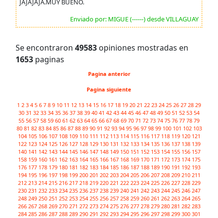
JAJAJAJA.MUY BUENO.
Enviado por: MIGUE (------) desde VILLAGUAY
Se encontraron
49583
opiniones mostradas en
1653
paginas
Pagina anterior
Pagina siguiente
1
2
3
4
5
6
7
8
9
10
11
12
13
14
15
16
17
18
19
20
21
22
23
24
25
26
27
28
29
30
31
32
33
34
35
36
37
38
39
40
41
42
43
44
45
46
47
48
49
50
51
52
53
54
55
56
57
58
59
60
61
62
63
64
65
66
67
68
69
70
71
72
73
74
75
76
77
78
79
80
81
82
83
84
85
86
87
88
89
90
91
92
93
94
95
96
97
98
99
100
101
102
103
104
105
106
107
108
109
110
111
112
113
114
115
116
117
118
119
120
121
122
123
124
125
126
127
128
129
130
131
132
133
134
135
136
137
138
139
140
141
142
143
144
145
146
147
148
149
150
151
152
153
154
155
156
157
158
159
160
161
162
163
164
165
166
167
168
169
170
171
172
173
174
175
176
177
178
179
180
181
182
183
184
185
186
187
188
189
190
191
192
193
194
195
196
197
198
199
200
201
202
203
204
205
206
207
208
209
210
211
212
213
214
215
216
217
218
219
220
221
222
223
224
225
226
227
228
229
230
231
232
233
234
235
236
237
238
239
240
241
242
243
244
245
246
247
248
249
250
251
252
253
254
255
256
257
258
259
260
261
262
263
264
265
266
267
268
269
270
271
272
273
274
275
276
277
278
279
280
281
282
283
284
285
286
287
288
289
290
291
292
293
294
295
296
297
298
299
300
301