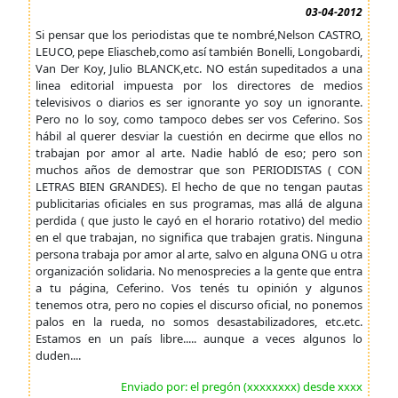
03-04-2012
Si pensar que los periodistas que te nombré,Nelson CASTRO,
LEUCO, pepe Eliascheb,como así también Bonelli, Longobardi,
Van Der Koy, Julio BLANCK,etc. NO están supeditados a una
linea editorial impuesta por los directores de medios
televisivos o diarios es ser ignorante yo soy un ignorante.
Pero no lo soy, como tampoco debes ser vos Ceferino. Sos
hábil al querer desviar la cuestión en decirme que ellos no
trabajan por amor al arte. Nadie habló de eso; pero son
muchos años de demostrar que son PERIODISTAS ( CON
LETRAS BIEN GRANDES). El hecho de que no tengan pautas
publicitarias oficiales en sus programas, mas allá de alguna
perdida ( que justo le cayó en el horario rotativo) del medio
en el que trabajan, no significa que trabajen gratis. Ninguna
persona trabaja por amor al arte, salvo en alguna ONG u otra
organización solidaria. No menosprecies a la gente que entra
a tu página, Ceferino. Vos tenés tu opinión y algunos
tenemos otra, pero no copies el discurso oficial, no ponemos
palos en la rueda, no somos desastabilizadores, etc.etc.
Estamos en un país libre..... aunque a veces algunos lo
duden....
Enviado por: el pregón (xxxxxxxx) desde xxxx