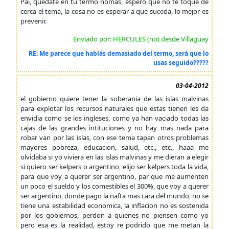
Pai, quedate en tu termo nomas, espero que no te toque de
cerca el tema, la cosa no es esperar a que suceda, lo mejor es
prevenir.
Enviado por: HERCULES (no) desde Villaguay
RE: Me parece que hablás demasiado del termo, será que lo
usas seguido?????
03-04-2012
el gobierno quiere tener la soberania de las islas malvinas
para explotar los recursos naturales que estas tienen les da
envidia como se los ingleses, como ya han vaciado todas las
cajas de las grandes intituciones y no hay mas nada para
robar van por las islas, con ese tema tapan otros problemas
mayores pobreza, educacion, salud, etc., etc., haaa me
olvidaba si yo viviera en las islas malvinas y me dieran a elegir
si quiero ser kelpers o argentino, elijo ser kelpers toda la vida,
para que voy a querer ser argentino, par que me aumenten
un poco el sueldo y los comestibles el 300%, que voy a querer
ser argentino, donde pago la nafta mas cara del mundo, no se
tiene una estabilidad economica, la inflacion no es sostenida
por los gobiernos, perdon a quienes no piensen como yo
pero esa es la realidad, estoy re podrido que me metan la