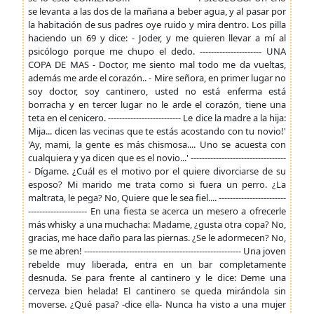
se levanta a las dos de la mañana a beber agua, y al pasar por
la habitación de sus padres oye ruido y mira dentro. Los pilla
haciendo un 69 y dice: - Joder, y me quieren llevar a mí al
psicólogo porque me chupo el dedo. ---------------------- UNA
COPA DE MAS - Doctor, me siento mal todo me da vueltas,
además me arde el corazón.. - Mire señora, en primer lugar no
soy doctor, soy cantinero, usted no está enferma está
borracha y en tercer lugar no le arde el corazón, tiene una
teta en el cenicero. -------------------------- Le dice la madre a la hija:
Mija... dicen las vecinas que te estás acostando con tu novio!'
'Ay, mami, la gente es más chismosa.... Uno se acuesta con
cualquiera y ya dicen que es el novio...' ----------------------------------
- Dígame. ¿Cuál es el motivo por el quiere divorciarse de su
esposo? Mi marido me trata como si fuera un perro. ¿La
maltrata, le pega? No, Quiere que le sea fiel.... ------------------------
--------------------- En una fiesta se acerca un mesero a ofrecerle
más whisky a una muchacha: Madame, ¿gusta otra copa? No,
gracias, me hace daño para las piernas. ¿Se le adormecen? No,
se me abren! -------------------------------------------------------- Una joven
rebelde muy liberada, entra en un bar completamente
desnuda. Se para frente al cantinero y le dice: Deme una
cerveza bien helada! El cantinero se queda mirándola sin
moverse. ¿Qué pasa? -dice ella- Nunca ha visto a una mujer