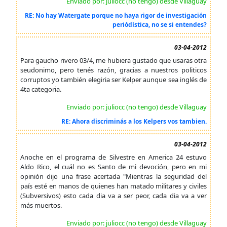
Enviado por: juliocc (no tengo) desde Villaguay
RE: No hay Watergate porque no haya rigor de investigación
periódística, no se si entendes?
03-04-2012
Para gaucho rivero 03/4, me hubiera gustado que usaras otra
seudonimo, pero tenés razón, gracias a nuestros politicos
corruptos yo también elegiria ser Kelper aunque sea inglés de
4ta categoria.
Enviado por: juliocc (no tengo) desde Villaguay
RE: Ahora discriminás a los Kelpers vos tambien.
03-04-2012
Anoche en el programa de Silvestre en America 24 estuvo
Aldo Rico, el cuál no es Santo de mi devoción, pero en mi
opinión dijo una frase acertada "Mientras la seguridad del
país esté en manos de quienes han matado militares y civiles
(Subversivos) esto cada dia va a ser peor, cada dia va a ver
más muertos.
Enviado por: juliocc (no tengo) desde Villaguay