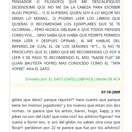
PENSADOR O FILOSOFO) QUE ME DESCALIFIQUES
DICIENDOME QUE NO ME DA LA CABEZA PARA ESCRIBIR
ALGO PROPIO…. 1) SI SUPIERAS QUIEN SOY A LO MEJOR NO
DIRIAS LO MISMO… 2) PODRAS LEER LOS LIBROS QUE
QUIERAS O RECOMENDAR LOS EJEMPLARES QUE SE TE
OCURRAN… PERO NUNCA OBLIGAR A QUE TODOS PIENSEN
COMO VOS…. 3)NO SABIA QUE HABIA QUE PEDIRTE PERMISO
PARA LEER Y DESPUES OPINAR… 4) ME HABLAS DEL
IMPERIO…DE CUAL EL DE LOS SEÑORES “K”?... 5) NO TE
PREOCUPES QUE EL LIBRO QUE ME RECOMENDAS LO VOY A
LEER Y DE PASO TE RECOMIENDO EL MIO “NADIE FUE” DE
(JUAN BAUTISTA YOFRE) MAS CONOCIDO COMO EL “TATA
YOFRE”. Atte EL GATO
Enviado por: EL GATO (GATILLO@FACIL) desde DE ACA
07-10-2009
globo que decis? parque rejunte?? hace cuanto que parque
tiene los mismos jugadores? y los nuevos que estan son dos
nomas.. te parece que los anton, baron, hugo, kapp, y los
pibes no son del club? que viste vos? los arbitros figuras? me
suena a lloron eso, si sos del globo no saben otra cosa que
llorar!! perdieron por 22 te parece que fue por los arbitros?