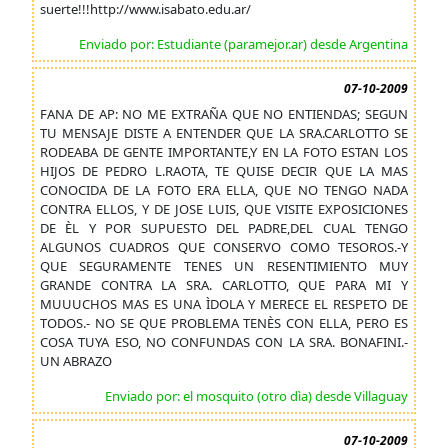
suerte!!!http://www.isabato.edu.ar/
Enviado por: Estudiante (paramejor.ar) desde Argentina
07-10-2009
FANA DE AP: NO ME EXTRAÑA QUE NO ENTIENDAS; SEGUN
TU MENSAJE DISTE A ENTENDER QUE LA SRA.CARLOTTO SE
RODEABA DE GENTE IMPORTANTE,Y EN LA FOTO ESTAN LOS
HIJOS DE PEDRO L.RAOTA, TE QUISE DECIR QUE LA MAS
CONOCIDA DE LA FOTO ERA ELLA, QUE NO TENGO NADA
CONTRA ELLOS, Y DE JOSE LUIS, QUE VISITE EXPOSICIONES
DE ÈL Y POR SUPUESTO DEL PADRE,DEL CUAL TENGO
ALGUNOS CUADROS QUE CONSERVO COMO TESOROS.-Y
QUE SEGURAMENTE TENES UN RESENTIMIENTO MUY
GRANDE CONTRA LA SRA. CARLOTTO, QUE PARA MI Y
MUUUCHOS MAS ES UNA ÌDOLA Y MERECE EL RESPETO DE
TODOS.- NO SE QUE PROBLEMA TENÈS CON ELLA, PERO ES
COSA TUYA ESO, NO CONFUNDAS CON LA SRA. BONAFINI.-
UN ABRAZO
Enviado por: el mosquito (otro dìa) desde Villaguay
07-10-2009