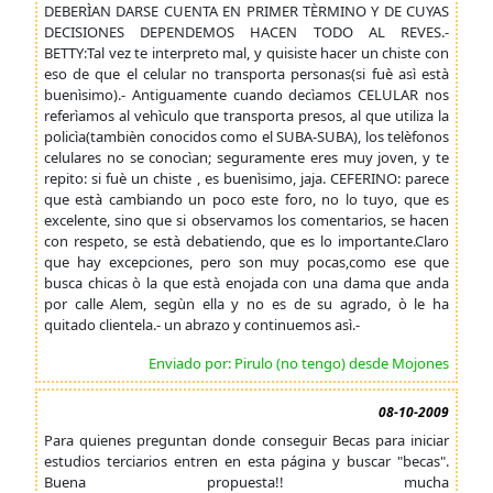
DEBERÌAN DARSE CUENTA EN PRIMER TÈRMINO Y DE CUYAS
DECISIONES DEPENDEMOS HACEN TODO AL REVES.-
BETTY:Tal vez te interpreto mal, y quisiste hacer un chiste con
eso de que el celular no transporta personas(si fuè asì està
buenìsimo).- Antiguamente cuando decìamos CELULAR nos
referìamos al vehìculo que transporta presos, al que utiliza la
policìa(tambièn conocidos como el SUBA-SUBA), los telèfonos
celulares no se conocìan; seguramente eres muy joven, y te
repito: si fuè un chiste , es buenìsimo, jaja. CEFERINO: parece
que està cambiando un poco este foro, no lo tuyo, que es
excelente, sino que si observamos los comentarios, se hacen
con respeto, se està debatiendo, que es lo importante.Claro
que hay excepciones, pero son muy pocas,como ese que
busca chicas ò la que està enojada con una dama que anda
por calle Alem, segùn ella y no es de su agrado, ò le ha
quitado clientela.- un abrazo y continuemos asì.-
Enviado por: Pirulo (no tengo) desde Mojones
08-10-2009
Para quienes preguntan donde conseguir Becas para iniciar
estudios terciarios entren en esta página y buscar "becas".
Buena propuesta!! mucha