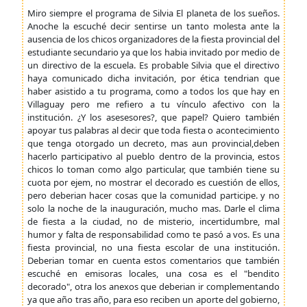
Miro siempre el programa de Silvia El planeta de los sueños.
Anoche la escuché decir sentirse un tanto molesta ante la
ausencia de los chicos organizadores de la fiesta provincial del
estudiante secundario ya que los habia invitado por medio de
un directivo de la escuela. Es probable Silvia que el directivo
haya comunicado dicha invitación, por ética tendrian que
haber asistido a tu programa, como a todos los que hay en
Villaguay pero me refiero a tu vínculo afectivo con la
institución. ¿Y los asesesores?, que papel? Quiero también
apoyar tus palabras al decir que toda fiesta o acontecimiento
que tenga otorgado un decreto, mas aun provincial,deben
hacerlo participativo al pueblo dentro de la provincia, estos
chicos lo toman como algo particular, que también tiene su
cuota por ejem, no mostrar el decorado es cuestión de ellos,
pero deberian hacer cosas que la comunidad participe. y no
solo la noche de la inauguración, mucho mas. Darle el clima
de fiesta a la ciudad, no de misterio, incertidumbre, mal
humor y falta de responsabilidad como te pasó a vos. Es una
fiesta provincial, no una fiesta escolar de una institución.
Deberian tomar en cuenta estos comentarios que también
escuché en emisoras locales, una cosa es el "bendito
decorado", otra los anexos que deberian ir complementando
ya que año tras año, para eso reciben un aporte del gobierno,