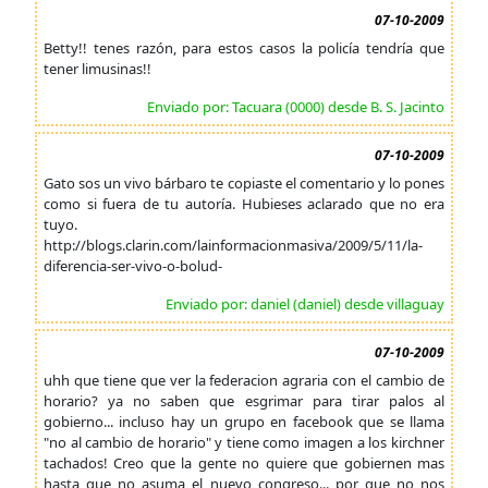
07-10-2009
Betty!! tenes razón, para estos casos la policía tendría que
tener limusinas!!
Enviado por: Tacuara (0000) desde B. S. Jacinto
07-10-2009
Gato sos un vivo bárbaro te copiaste el comentario y lo pones
como si fuera de tu autoría. Hubieses aclarado que no era
tuyo.
http://blogs.clarin.com/lainformacionmasiva/2009/5/11/la-
diferencia-ser-vivo-o-bolud-
Enviado por: daniel (daniel) desde villaguay
07-10-2009
uhh que tiene que ver la federacion agraria con el cambio de
horario? ya no saben que esgrimar para tirar palos al
gobierno... incluso hay un grupo en facebook que se llama
"no al cambio de horario" y tiene como imagen a los kirchner
tachados! Creo que la gente no quiere que gobiernen mas
hasta que no asuma el nuevo congreso... por que no nos