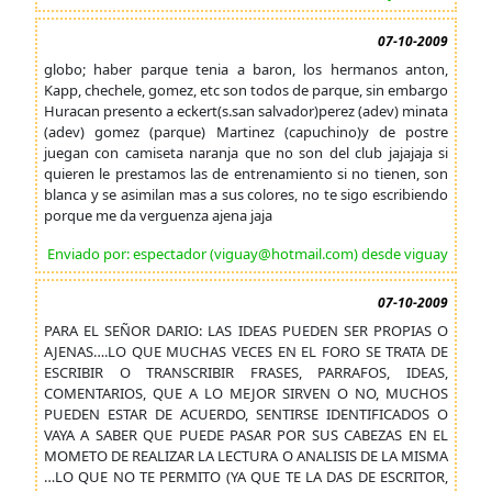
07-10-2009
globo; haber parque tenia a baron, los hermanos anton,
Kapp, chechele, gomez, etc son todos de parque, sin embargo
Huracan presento a eckert(s.san salvador)perez (adev) minata
(adev) gomez (parque) Martinez (capuchino)y de postre
juegan con camiseta naranja que no son del club jajajaja si
quieren le prestamos las de entrenamiento si no tienen, son
blanca y se asimilan mas a sus colores, no te sigo escribiendo
porque me da verguenza ajena jaja
Enviado por: espectador (viguay@hotmail.com) desde viguay
07-10-2009
PARA EL SEÑOR DARIO: LAS IDEAS PUEDEN SER PROPIAS O
AJENAS….LO QUE MUCHAS VECES EN EL FORO SE TRATA DE
ESCRIBIR O TRANSCRIBIR FRASES, PARRAFOS, IDEAS,
COMENTARIOS, QUE A LO MEJOR SIRVEN O NO, MUCHOS
PUEDEN ESTAR DE ACUERDO, SENTIRSE IDENTIFICADOS O
VAYA A SABER QUE PUEDE PASAR POR SUS CABEZAS EN EL
MOMETO DE REALIZAR LA LECTURA O ANALISIS DE LA MISMA
…LO QUE NO TE PERMITO (YA QUE TE LA DAS DE ESCRITOR,