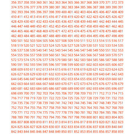
356
357
358
359
360
361
362
363
364
365
366
367
368
369
370
371
372
373
374
375
376
377
378
379
380
381
382
383
384
385
386
387
388
389
390
391
392
393
394
395
396
397
398
399
400
401
402
403
404
405
406
407
408
409
410
411
412
413
414
415
416
417
418
419
420
421
422
423
424
425
426
427
428
429
430
431
432
433
434
435
436
437
438
439
440
441
442
443
444
445
446
447
448
449
450
451
452
453
454
455
456
457
458
459
460
461
462
463
464
465
466
467
468
469
470
471
472
473
474
475
476
477
478
479
480
481
482
483
484
485
486
487
488
489
490
491
492
493
494
495
496
497
498
499
500
501
502
503
504
505
506
507
508
509
510
511
512
513
514
515
516
517
518
519
520
521
522
523
524
525
526
527
528
529
530
531
532
533
534
535
536
537
538
539
540
541
542
543
544
545
546
547
548
549
550
551
552
553
554
555
556
557
558
559
560
561
562
563
564
565
566
567
568
569
570
571
572
573
574
575
576
577
578
579
580
581
582
583
584
585
586
587
588
589
590
591
592
593
594
595
596
597
598
599
600
601
602
603
604
605
606
607
608
609
610
611
612
613
614
615
616
617
618
619
620
621
622
623
624
625
626
627
628
629
630
631
632
633
634
635
636
637
638
639
640
641
642
643
644
645
646
647
648
649
650
651
652
653
654
655
656
657
658
659
660
661
662
663
664
665
666
667
668
669
670
671
672
673
674
675
676
677
678
679
680
681
682
683
684
685
686
687
688
689
690
691
692
693
694
695
696
697
698
699
700
701
702
703
704
705
706
707
708
709
710
711
712
713
714
715
716
717
718
719
720
721
722
723
724
725
726
727
728
729
730
731
732
733
734
735
736
737
738
739
740
741
742
743
744
745
746
747
748
749
750
751
752
753
754
755
756
757
758
759
760
761
762
763
764
765
766
767
768
769
770
771
772
773
774
775
776
777
778
779
780
781
782
783
784
785
786
787
788
789
790
791
792
793
794
795
796
797
798
799
800
801
802
803
804
805
806
807
808
809
810
811
812
813
814
815
816
817
818
819
820
821
822
823
824
825
826
827
828
829
830
831
832
833
834
835
836
837
838
839
840
841
842
843
844
845
846
847
848
849
850
851
852
853
854
855
856
857
858
859