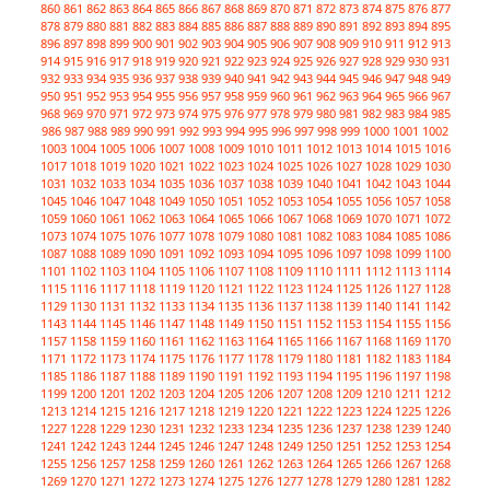
860
861
862
863
864
865
866
867
868
869
870
871
872
873
874
875
876
877
878
879
880
881
882
883
884
885
886
887
888
889
890
891
892
893
894
895
896
897
898
899
900
901
902
903
904
905
906
907
908
909
910
911
912
913
914
915
916
917
918
919
920
921
922
923
924
925
926
927
928
929
930
931
932
933
934
935
936
937
938
939
940
941
942
943
944
945
946
947
948
949
950
951
952
953
954
955
956
957
958
959
960
961
962
963
964
965
966
967
968
969
970
971
972
973
974
975
976
977
978
979
980
981
982
983
984
985
986
987
988
989
990
991
992
993
994
995
996
997
998
999
1000
1001
1002
1003
1004
1005
1006
1007
1008
1009
1010
1011
1012
1013
1014
1015
1016
1017
1018
1019
1020
1021
1022
1023
1024
1025
1026
1027
1028
1029
1030
1031
1032
1033
1034
1035
1036
1037
1038
1039
1040
1041
1042
1043
1044
1045
1046
1047
1048
1049
1050
1051
1052
1053
1054
1055
1056
1057
1058
1059
1060
1061
1062
1063
1064
1065
1066
1067
1068
1069
1070
1071
1072
1073
1074
1075
1076
1077
1078
1079
1080
1081
1082
1083
1084
1085
1086
1087
1088
1089
1090
1091
1092
1093
1094
1095
1096
1097
1098
1099
1100
1101
1102
1103
1104
1105
1106
1107
1108
1109
1110
1111
1112
1113
1114
1115
1116
1117
1118
1119
1120
1121
1122
1123
1124
1125
1126
1127
1128
1129
1130
1131
1132
1133
1134
1135
1136
1137
1138
1139
1140
1141
1142
1143
1144
1145
1146
1147
1148
1149
1150
1151
1152
1153
1154
1155
1156
1157
1158
1159
1160
1161
1162
1163
1164
1165
1166
1167
1168
1169
1170
1171
1172
1173
1174
1175
1176
1177
1178
1179
1180
1181
1182
1183
1184
1185
1186
1187
1188
1189
1190
1191
1192
1193
1194
1195
1196
1197
1198
1199
1200
1201
1202
1203
1204
1205
1206
1207
1208
1209
1210
1211
1212
1213
1214
1215
1216
1217
1218
1219
1220
1221
1222
1223
1224
1225
1226
1227
1228
1229
1230
1231
1232
1233
1234
1235
1236
1237
1238
1239
1240
1241
1242
1243
1244
1245
1246
1247
1248
1249
1250
1251
1252
1253
1254
1255
1256
1257
1258
1259
1260
1261
1262
1263
1264
1265
1266
1267
1268
1269
1270
1271
1272
1273
1274
1275
1276
1277
1278
1279
1280
1281
1282