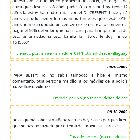
de esa familia que tienen problema de cancer, yo tengo una
chica que desde los 8 años padeció lo mismo hoy tiene 12
años la estoy haciendo tratar con el Dr CRESENTI hace ya 5
años va todo bien y lo mas importante es que desde 0/10
años no me a cobrado un centavo recien este año comence a
pagar el 50% del volor que no es caro para la importancia de
esta enfermedad si esta familia le interea le doy mi cel
15455031
Enviado por: ismael (ismadure_09@hotmail) desde villaguay
08-10-2009
PARA BETTY: Yo no sabia tampoco e hice el mismo
comentario, otra persona me dijo, a los móviles de la policía
se los llama "celular"
Enviado por: yo (no tengo) desde de aca
08-10-2009
hola.. queria saber si mañana viernes hay clases porque dicen
que no hay por azueto por el tema del provincial... gracias...
Enviado por: no (no ) desde aca