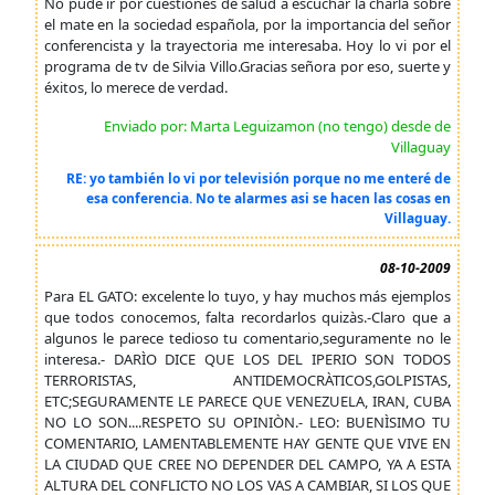
No pude ir por cuestiones de salud a escuchar la charla sobre
el mate en la sociedad española, por la importancia del señor
conferencista y la trayectoria me interesaba. Hoy lo vi por el
programa de tv de Silvia Villo.Gracias señora por eso, suerte y
éxitos, lo merece de verdad.
Enviado por: Marta Leguizamon (no tengo) desde de
Villaguay
RE: yo también lo vi por televisión porque no me enteré de
esa conferencia. No te alarmes asi se hacen las cosas en
Villaguay.
08-10-2009
Para EL GATO: excelente lo tuyo, y hay muchos más ejemplos
que todos conocemos, falta recordarlos quizàs.-Claro que a
algunos le parece tedioso tu comentario,seguramente no le
interesa.- DARÌO DICE QUE LOS DEL IPERIO SON TODOS
TERRORISTAS, ANTIDEMOCRÀTICOS,GOLPISTAS,
ETC;SEGURAMENTE LE PARECE QUE VENEZUELA, IRAN, CUBA
NO LO SON....RESPETO SU OPINIÒN.- LEO: BUENÌSIMO TU
COMENTARIO, LAMENTABLEMENTE HAY GENTE QUE VIVE EN
LA CIUDAD QUE CREE NO DEPENDER DEL CAMPO, YA A ESTA
ALTURA DEL CONFLICTO NO LOS VAS A CAMBIAR, SI LOS QUE