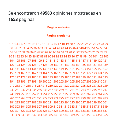
Se encontraron
49583
opiniones mostradas en
1653
paginas
Pagina anterior
Pagina siguiente
1
2
3
4
5
6
7
8
9
10
11
12
13
14
15
16
17
18
19
20
21
22
23
24
25
26
27
28
29
30
31
32
33
34
35
36
37
38
39
40
41
42
43
44
45
46
47
48
49
50
51
52
53
54
55
56
57
58
59
60
61
62
63
64
65
66
67
68
69
70
71
72
73
74
75
76
77
78
79
80
81
82
83
84
85
86
87
88
89
90
91
92
93
94
95
96
97
98
99
100
101
102
103
104
105
106
107
108
109
110
111
112
113
114
115
116
117
118
119
120
121
122
123
124
125
126
127
128
129
130
131
132
133
134
135
136
137
138
139
140
141
142
143
144
145
146
147
148
149
150
151
152
153
154
155
156
157
158
159
160
161
162
163
164
165
166
167
168
169
170
171
172
173
174
175
176
177
178
179
180
181
182
183
184
185
186
187
188
189
190
191
192
193
194
195
196
197
198
199
200
201
202
203
204
205
206
207
208
209
210
211
212
213
214
215
216
217
218
219
220
221
222
223
224
225
226
227
228
229
230
231
232
233
234
235
236
237
238
239
240
241
242
243
244
245
246
247
248
249
250
251
252
253
254
255
256
257
258
259
260
261
262
263
264
265
266
267
268
269
270
271
272
273
274
275
276
277
278
279
280
281
282
283
284
285
286
287
288
289
290
291
292
293
294
295
296
297
298
299
300
301
302
303
304
305
306
307
308
309
310
311
312
313
314
315
316
317
318
319
320
321
322
323
324
325
326
327
328
329
330
331
332
333
334
335
336
337
338
339
340
341
342
343
344
345
346
347
348
349
350
351
352
353
354
355