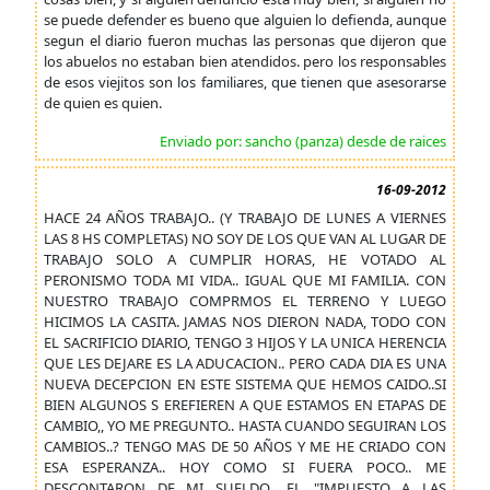
se puede defender es bueno que alguien lo defienda, aunque
segun el diario fueron muchas las personas que dijeron que
los abuelos no estaban bien atendidos. pero los responsables
de esos viejitos son los familiares, que tienen que asesorarse
de quien es quien.
Enviado por: sancho (panza) desde de raices
16-09-2012
HACE 24 AÑOS TRABAJO.. (Y TRABAJO DE LUNES A VIERNES
LAS 8 HS COMPLETAS) NO SOY DE LOS QUE VAN AL LUGAR DE
TRABAJO SOLO A CUMPLIR HORAS, HE VOTADO AL
PERONISMO TODA MI VIDA.. IGUAL QUE MI FAMILIA. CON
NUESTRO TRABAJO COMPRMOS EL TERRENO Y LUEGO
HICIMOS LA CASITA. JAMAS NOS DIERON NADA, TODO CON
EL SACRIFICIO DIARIO, TENGO 3 HIJOS Y LA UNICA HERENCIA
QUE LES DEJARE ES LA ADUCACION.. PERO CADA DIA ES UNA
NUEVA DECEPCION EN ESTE SISTEMA QUE HEMOS CAIDO..SI
BIEN ALGUNOS S EREFIEREN A QUE ESTAMOS EN ETAPAS DE
CAMBIO,, YO ME PREGUNTO.. HASTA CUANDO SEGUIRAN LOS
CAMBIOS..? TENGO MAS DE 50 AÑOS Y ME HE CRIADO CON
ESA ESPERANZA.. HOY COMO SI FUERA POCO.. ME
DESCONTARON DE MI SUELDO.. EL "IMPUESTO A LAS