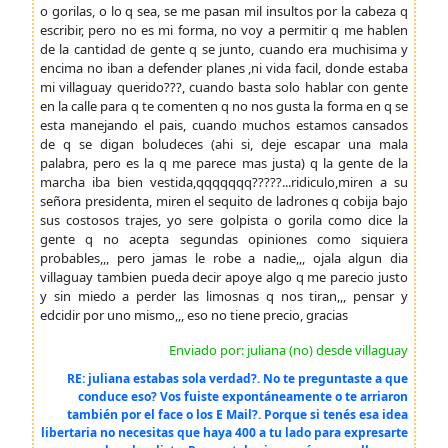
o gorilas, o lo q sea, se me pasan mil insultos por la cabeza q
escribir, pero no es mi forma, no voy a permitir q me hablen
de la cantidad de gente q se junto, cuando era muchisima y
encima no iban a defender planes ,ni vida facil, donde estaba
mi villaguay querido???, cuando basta solo hablar con gente
en la calle para q te comenten q no nos gusta la forma en q se
esta manejando el pais, cuando muchos estamos cansados
de q se digan boludeces (ahi si, deje escapar una mala
palabra, pero es la q me parece mas justa) q la gente de la
marcha iba bien vestida,qqqqqqq?????...ridiculo,miren a su
señora presidenta, miren el sequito de ladrones q cobija bajo
sus costosos trajes, yo sere golpista o gorila como dice la
gente q no acepta segundas opiniones como siquiera
probables,,, pero jamas le robe a nadie,,, ojala algun dia
villaguay tambien pueda decir apoye algo q me parecio justo
y sin miedo a perder las limosnas q nos tiran,,, pensar y
edcidir por uno mismo,,, eso no tiene precio, gracias
Enviado por: juliana (no) desde villaguay
RE: juliana estabas sola verdad?. No te preguntaste a que
conduce eso? Vos fuiste expontáneamente o te arriaron
también por el face o los E Mail?. Porque si tenés esa idea
libertaria no necesitas que haya 400 a tu lado para expresarte