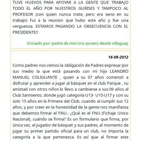
TUVE HUEVOS PARA APOYAR A LA GENTE QUE TRABAJO
TODO EL AÑO POR NUESTROS GURISES Y TAMPOCO AL
PROFESOR (con quien nunca trate, pero era serio en su
trabajo) Fui a la reunion que hubo este año y fue una
verguenza. ESTAMOS PAGANDO LA OBSECUENCIA CON EL
PRESIDENTE!!
Enviado por: padre de mini (no poseo) desde villaguay
16-09-2012
Como padres nos vemos la obligación de Padres expresar por
sus medio la que está pasando con mi hijo LEANDRO
MANUEL COLIGUANTE , quien a su 07 años comenzó a
disfrutar y aprender a jugar al básquet en el club Parque , su
amistad con otros niños lo llevo a cambiarse a sus 09 años al
Club Sarmiento, donde jugó categoría U13- U15-U17 y con su
solo 15 años en la Primera del Club, cuando al cumplir sus 12
años, y por creer en la honestidad de la gente nos manifiesta
que debemos firmar el FNU.- ¿Qué es el FNU (Fichaje Unico
Nacional), cuándo se firma? Es un formulario que firma, por
única vez, el jugador de básquet y sus padres, al momento de
jugar su primer partido oficial para un club, no importa la
categoría a la que pertenezca. Es así que al firmar este