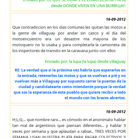
desde DONDE VIVEN EN UNA BURBUJA!!
16-09-2012
Que contradiccion en los dias comunes les quitan las motos a
la gente de villaguay por andar sin casco y el dia del
motoencuentro era un desastre ma mayoria de los
motoquero no lo usaba y para completarla la camioneta de
los inspectores de transito en la caravana junto con ellos
Enviado por: la lupa (la lupa) desde villaguay
RE: La verdad que si la próxima vez habría que esperarlos en
la entrada, retenerles las motos y que se vuelvan a pié y no
vuelvan más a Villaguay por supuesto cerrar la puertas de la
ciudad y candidatearte como intendente porque la verdad
que sos la esperanza de este pueblo que quiere recibir a todo
el mundo con los brazos abiertos.
16-09-2012
H;L;G;... que nombre raro... es cómodo en el anonimato hablar
tan mal de argentinos que piensan diferentes... y hablar 3
veces por semana y que aplaudan a rabiar... TRES VECES POR
SEMANA USAN NUESTRA PLATA PARA PAGAR COLECTIVOS Y