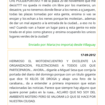
CHE POLIDEPORTIVO: Y de la plaza 20 de noviembre que me
decis???? no queda ni medio cm libre por los manteros, un
desastre, ya no tenemos donde llevar a los nenes a q jueguen,
todas las plazas tomadas por esta gente, ensima si vas se
enojan y los echan a los nenes porque les molestan.. ademas
de dar un mal aspecto a la entrada de la ciudad... a eso no lo
ves? Cuando van a hacer un lugar para q esta gente no este
tirada en el piso como gitanos y ensima ocupando los unicos
lugares verdes de la ciudad?
Enviado por: Maria (no importa) desde Villaguay
17-09-2012
HERMOSO EL MOTOENCUENTRO Y EXCELENTE LA
ORGANIZACION, FELICITACIONES A TODOS LOS QUE
PARTICIPARON... AHORA... diganle a Miguel Sesa que corrija la
portada del diario del domingo porque con un titulo gigante
que dice 10 KILOS DE DROGA y abajo una foto de la
carabana... da a entender a primera impresion que estan
relacionadas las noticias. Parece que siempre hay alguno que
quiere poner palos en la ruea... ACLARO QUE NO SOY DEL
AMBIENTE MOTERO PERO SE VALORAR LO QUE SE HACE POR
NUESTRA CIUDAD.