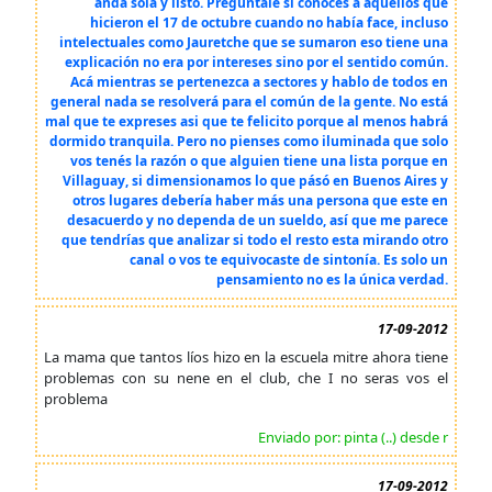
anda sola y listo. Preguntale si conocés a aquellos que
hicieron el 17 de octubre cuando no había face, incluso
intelectuales como Jauretche que se sumaron eso tiene una
explicación no era por intereses sino por el sentido común.
Acá mientras se pertenezca a sectores y hablo de todos en
general nada se resolverá para el común de la gente. No está
mal que te expreses asi que te felicito porque al menos habrá
dormido tranquila. Pero no pienses como iluminada que solo
vos tenés la razón o que alguien tiene una lista porque en
Villaguay, si dimensionamos lo que pásó en Buenos Aires y
otros lugares debería haber más una persona que este en
desacuerdo y no dependa de un sueldo, así que me parece
que tendrías que analizar si todo el resto esta mirando otro
canal o vos te equivocaste de sintonía. Es solo un
pensamiento no es la única verdad.
17-09-2012
La mama que tantos líos hizo en la escuela mitre ahora tiene
problemas con su nene en el club, che I no seras vos el
problema
Enviado por: pinta (..) desde r
17-09-2012