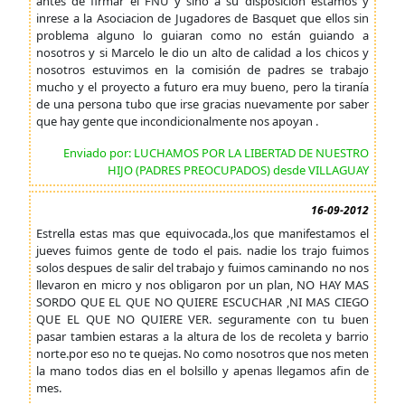
antes de firmar el FNU y sino a su disposicion estamos y
inrese a la Asociacion de Jugadores de Basquet que ellos sin
problema alguno lo guiaran como no están guiando a
nosotros y si Marcelo le dio un alto de calidad a los chicos y
nosotros estuvimos en la comisión de padres se trabajo
mucho y el proyecto a futuro era muy bueno, pero la tiranía
de una persona tubo que irse gracias nuevamente por saber
que hay gente que incondicionalmente nos apoyan .
Enviado por: LUCHAMOS POR LA LIBERTAD DE NUESTRO
HIJO (PADRES PREOCUPADOS) desde VILLAGUAY
16-09-2012
Estrella estas mas que equivocada.,los que manifestamos el
jueves fuimos gente de todo el pais. nadie los trajo fuimos
solos despues de salir del trabajo y fuimos caminando no nos
llevaron en micro y nos obligaron por un plan, NO HAY MAS
SORDO QUE EL QUE NO QUIERE ESCUCHAR ,NI MAS CIEGO
QUE EL QUE NO QUIERE VER. seguramente con tu buen
pasar tambien estaras a la altura de los de recoleta y barrio
norte.por eso no te quejas. No como nosotros que nos meten
la mano todos dias en el bolsillo y apenas llegamos afin de
mes.