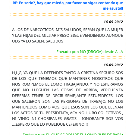
RE: En serio?, hay que miedo, por favor no sigas contando que
me asusta!!
16-09-2012
A LOS DE NARCOTICOS, MIS SALUDOS, SEPAN QUE LA MUJER
Y LAS HIJAS DEL MILITAR PRESO SIGUE VENDIENDO, AUNQUE
UDS YA LO SABEN. SALUDOS
Enviado por: NO (DROGA) desde A LA
16-09-2012
H,L,G, YA QUE LA DEFENDES TANTO A CRISTINA SEGURO SOS
DE LOS QUE TENEMOS QUE MANTENER NOSOTROS QUE
NOS ROMPEMOS EL LOMO TRABAJANDO, Y NO ESPERAMOS
QUE NO LLEGUEN LAS COSAS DE ARRIBA, VERGUENZA
DEBERIAS TENER DE DECIR SEMEJANTE ESTUPIDECES, LOS
QUE SALIERON SON LAS PERSONAS DE TRABAJO, NO LOS
MANTENIDOS COMO VOS, QUE ESOS SON LOS QUE LLENAN
LOS ACTOS DE TU PRESIDENTA, ACA NO HUBO COLECTIVOS ,
NI VINIO NI CHORIPANES GRATIS , IGNORANTE SOS VOS
,,,,ESPERO QUE LO PUBLIQUE CEFERINO!!!
Enviado por: EL QUE SE ROMPE EL LOMO (8,50 DE PAPA)