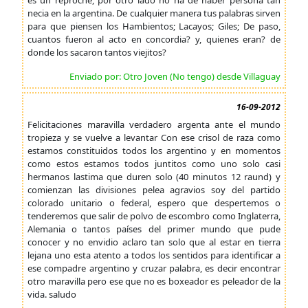
es un reproche, por otro lado no ha de haber persona tan
necia en la argentina. De cualquier manera tus palabras sirven
para que piensen los Hambientos; Lacayos; Giles; De paso,
cuantos fueron al acto en concordia? y, quienes eran? de
donde los sacaron tantos viejitos?
Enviado por: Otro Joven (No tengo) desde Villaguay
16-09-2012
Felicitaciones maravilla verdadero argenta ante el mundo
tropieza y se vuelve a levantar Con ese crisol de raza como
estamos constituidos todos los argentino y en momentos
como estos estamos todos juntitos como uno solo casi
hermanos lastima que duren solo (40 minutos 12 raund) y
comienzan las divisiones pelea agravios soy del partido
colorado unitario o federal, espero que despertemos o
tenderemos que salir de polvo de escombro como Inglaterra,
Alemania o tantos países del primer mundo que pude
conocer y no envidio aclaro tan solo que al estar en tierra
lejana uno esta atento a todos los sentidos para identificar a
ese compadre argentino y cruzar palabra, es decir encontrar
otro maravilla pero ese que no es boxeador es peleador de la
vida. saludo