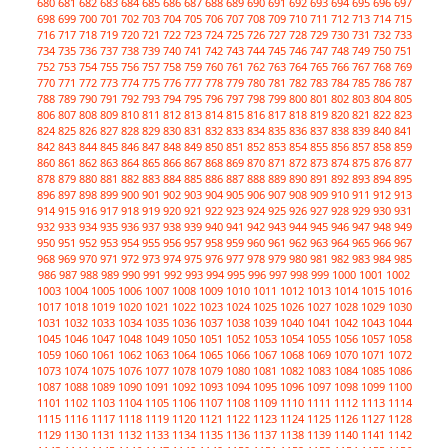
680
681
682
683
684
685
686
687
688
689
690
691
692
693
694
695
696
697
698
699
700
701
702
703
704
705
706
707
708
709
710
711
712
713
714
715
716
717
718
719
720
721
722
723
724
725
726
727
728
729
730
731
732
733
734
735
736
737
738
739
740
741
742
743
744
745
746
747
748
749
750
751
752
753
754
755
756
757
758
759
760
761
762
763
764
765
766
767
768
769
770
771
772
773
774
775
776
777
778
779
780
781
782
783
784
785
786
787
788
789
790
791
792
793
794
795
796
797
798
799
800
801
802
803
804
805
806
807
808
809
810
811
812
813
814
815
816
817
818
819
820
821
822
823
824
825
826
827
828
829
830
831
832
833
834
835
836
837
838
839
840
841
842
843
844
845
846
847
848
849
850
851
852
853
854
855
856
857
858
859
860
861
862
863
864
865
866
867
868
869
870
871
872
873
874
875
876
877
878
879
880
881
882
883
884
885
886
887
888
889
890
891
892
893
894
895
896
897
898
899
900
901
902
903
904
905
906
907
908
909
910
911
912
913
914
915
916
917
918
919
920
921
922
923
924
925
926
927
928
929
930
931
932
933
934
935
936
937
938
939
940
941
942
943
944
945
946
947
948
949
950
951
952
953
954
955
956
957
958
959
960
961
962
963
964
965
966
967
968
969
970
971
972
973
974
975
976
977
978
979
980
981
982
983
984
985
986
987
988
989
990
991
992
993
994
995
996
997
998
999
1000
1001
1002
1003
1004
1005
1006
1007
1008
1009
1010
1011
1012
1013
1014
1015
1016
1017
1018
1019
1020
1021
1022
1023
1024
1025
1026
1027
1028
1029
1030
1031
1032
1033
1034
1035
1036
1037
1038
1039
1040
1041
1042
1043
1044
1045
1046
1047
1048
1049
1050
1051
1052
1053
1054
1055
1056
1057
1058
1059
1060
1061
1062
1063
1064
1065
1066
1067
1068
1069
1070
1071
1072
1073
1074
1075
1076
1077
1078
1079
1080
1081
1082
1083
1084
1085
1086
1087
1088
1089
1090
1091
1092
1093
1094
1095
1096
1097
1098
1099
1100
1101
1102
1103
1104
1105
1106
1107
1108
1109
1110
1111
1112
1113
1114
1115
1116
1117
1118
1119
1120
1121
1122
1123
1124
1125
1126
1127
1128
1129
1130
1131
1132
1133
1134
1135
1136
1137
1138
1139
1140
1141
1142