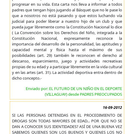
progresar en su vida. Esta carta nos lleva a informar a todos
padres que tengan hijos jugando al Básquet que no le pase lo
que a nosotros no está pasando y que estos luchando vía
judicial para poder liberar a nuestro hijo de un club y que
pueda jugar libremente como la Constitución Nacional lo dice
( La Convención sobre los Derechos del Niño, integrada a la
Constitución Nacional, expresamente reconoce la
importancia del desarrollo de la personalidad, las aptitudes y
capacidad mental y física hasta el máximo de sus
posibilidades (art. 29) también le reconocen el derecho al
descanso, esparcimiento, juego y actividades recreativas
propias de su edad y a participar libremente en la vida cultural
y en las artes (art. 31). La actividad deportiva entra dentro de
dicho concepto.-
Enviado por: EL FUTURO DE UN NIÑO EN EL DEPORTE
(VILLAGUAY) desde PADRES PREOCUPADOS
16-09-2012
SI LAS PERSONAS DETENIDAS EN EL PROCEDIMIENTO DE
DROGAS SON TODAS MAYORES DE EDAD... POR QUE NO SE
DAN A CONOCER SUS IDENTIDADES? ASÍ DE UNA BUENA VEZ
SABEMOS QUIENES SON LOS BUENOS Y QUIENES LOS NO