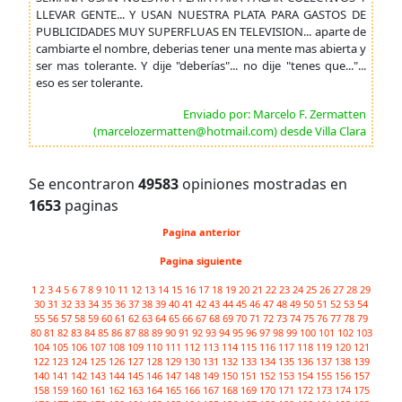
LLEVAR GENTE... Y USAN NUESTRA PLATA PARA GASTOS DE
PUBLICIDADES MUY SUPERFLUAS EN TELEVISION... aparte de
cambiarte el nombre, deberias tener una mente mas abierta y
ser mas tolerante. Y dije "deberías"... no dije "tenes que..."...
eso es ser tolerante.
Enviado por: Marcelo F. Zermatten
(marcelozermatten@hotmail.com) desde Villa Clara
Se encontraron
49583
opiniones mostradas en
1653
paginas
Pagina anterior
Pagina siguiente
1
2
3
4
5
6
7
8
9
10
11
12
13
14
15
16
17
18
19
20
21
22
23
24
25
26
27
28
29
30
31
32
33
34
35
36
37
38
39
40
41
42
43
44
45
46
47
48
49
50
51
52
53
54
55
56
57
58
59
60
61
62
63
64
65
66
67
68
69
70
71
72
73
74
75
76
77
78
79
80
81
82
83
84
85
86
87
88
89
90
91
92
93
94
95
96
97
98
99
100
101
102
103
104
105
106
107
108
109
110
111
112
113
114
115
116
117
118
119
120
121
122
123
124
125
126
127
128
129
130
131
132
133
134
135
136
137
138
139
140
141
142
143
144
145
146
147
148
149
150
151
152
153
154
155
156
157
158
159
160
161
162
163
164
165
166
167
168
169
170
171
172
173
174
175