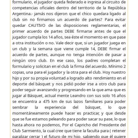
formulario, el jugador queda federado e ingresa al circuito de
competencias oficiales dentro del territorio de la República
Argentina.- jamás nos dijeron que el chico quedara ligado al
club sin no firmamos un acuerdo de partes? Para evitar
quedar CAUTIVO de las disposiciones reglamentarias, el
primer acuerdo de partes DEBE firmarse antes de que el
jugador cumpla los 14 años, sea éste el momento en que pase
a otra institución o no. Vale decir que, si un jugador juega en
un club y la semana que viene cumple 14, DEBE firmar el
acuerdo de partes, aunque no tenga intención de pasar a
ningún otro club. En ese caso, los padres completan el
formulario y solicitan en el club la firma del acuerdo. Mínimo 2
copias, una para el jugador y la otra para el club. Hoy nuestro
hijo y por su propia voluntad a logrado alto rendimiento en el
deporte del básquet y nos pidió poder irse a otro club para
poder seguir avanzando y progresando en la que ama que es
jugar al Básquet, actual mente Leandro con sus solo 16 años
se encuentra a 475 km de sus lazos familiares para poder
sembrar la experiencia del básquet, lo que
momentáneamente puede hacer es practicar, y que desde
que se fue estamos peleando para poder sacar su pase, lo que
hasta ahora no podemos, Por el Capricho del Presidente del
Club Sarmiento, la cual cree que tiene la faculta para ( retener
paralizar cerrar ) el futuro de mi hijo, sabiendo que él quiere