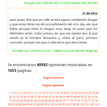
Enviado por: OSCAR (NO LO DOY) desde VILLAGUAY
21-09-2012
para quien dice que en calle arrieta siguen vendiendo drogas
y que estan libres los del procedimiento del otro dia, veo que
habla porque tiene la lengua muy larga te aviso que los
detenidos estan todos presos, asi que me parece que el que
vende es el hombre fantasma y sobre el paco, primero
conocelo, porque veo que ni idea de lo que decis tenes
Enviado por: notaloco (noti_12@live.com.ar) desde villaguay
Se encontraron
49583
opiniones mostradas en
1653
paginas
Pagina anterior
Pagina siguiente
1
2
3
4
5
6
7
8
9
10
11
12
13
14
15
16
17
18
19
20
21
22
23
24
25
26
27
28
29
30
31
32
33
34
35
36
37
38
39
40
41
42
43
44
45
46
47
48
49
50
51
52
53
54
55
56
57
58
59
60
61
62
63
64
65
66
67
68
69
70
71
72
73
74
75
76
77
78
79
80
81
82
83
84
85
86
87
88
89
90
91
92
93
94
95
96
97
98
99
100
101
102
103