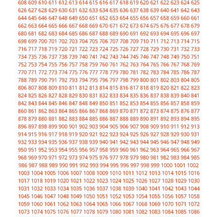
608
609
610
611
612
613
614
615
616
617
618
619
620
621
622
623
624
625
626
627
628
629
630
631
632
633
634
635
636
637
638
639
640
641
642
643
644
645
646
647
648
649
650
651
652
653
654
655
656
657
658
659
660
661
662
663
664
665
666
667
668
669
670
671
672
673
674
675
676
677
678
679
680
681
682
683
684
685
686
687
688
689
690
691
692
693
694
695
696
697
698
699
700
701
702
703
704
705
706
707
708
709
710
711
712
713
714
715
716
717
718
719
720
721
722
723
724
725
726
727
728
729
730
731
732
733
734
735
736
737
738
739
740
741
742
743
744
745
746
747
748
749
750
751
752
753
754
755
756
757
758
759
760
761
762
763
764
765
766
767
768
769
770
771
772
773
774
775
776
777
778
779
780
781
782
783
784
785
786
787
788
789
790
791
792
793
794
795
796
797
798
799
800
801
802
803
804
805
806
807
808
809
810
811
812
813
814
815
816
817
818
819
820
821
822
823
824
825
826
827
828
829
830
831
832
833
834
835
836
837
838
839
840
841
842
843
844
845
846
847
848
849
850
851
852
853
854
855
856
857
858
859
860
861
862
863
864
865
866
867
868
869
870
871
872
873
874
875
876
877
878
879
880
881
882
883
884
885
886
887
888
889
890
891
892
893
894
895
896
897
898
899
900
901
902
903
904
905
906
907
908
909
910
911
912
913
914
915
916
917
918
919
920
921
922
923
924
925
926
927
928
929
930
931
932
933
934
935
936
937
938
939
940
941
942
943
944
945
946
947
948
949
950
951
952
953
954
955
956
957
958
959
960
961
962
963
964
965
966
967
968
969
970
971
972
973
974
975
976
977
978
979
980
981
982
983
984
985
986
987
988
989
990
991
992
993
994
995
996
997
998
999
1000
1001
1002
1003
1004
1005
1006
1007
1008
1009
1010
1011
1012
1013
1014
1015
1016
1017
1018
1019
1020
1021
1022
1023
1024
1025
1026
1027
1028
1029
1030
1031
1032
1033
1034
1035
1036
1037
1038
1039
1040
1041
1042
1043
1044
1045
1046
1047
1048
1049
1050
1051
1052
1053
1054
1055
1056
1057
1058
1059
1060
1061
1062
1063
1064
1065
1066
1067
1068
1069
1070
1071
1072
1073
1074
1075
1076
1077
1078
1079
1080
1081
1082
1083
1084
1085
1086