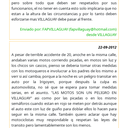
pero sobre todo que deben ser respetados por sus
funcionarios, el no tener en cuenta esto solo implicaria que no
estan a la altura de las circunstancias y por lo tanto deben
esforzarse mas VILLAGUAY debe pasar al frente.
Enviado por: FAPVILLAGUAY (fapvillaguay@hotmail.com)
desde VILLAGUAY
22-09-2012
A pesar de terrible accidente de 20, anoche en la misma calle,
andaban varias motos corriendo picadas, en motos sin luz y
los chicos sin cascos, pienso se deberia tomar otras medidas
con los motoqueros e involucrar a los padres de los mismo a
verr si así cambia, porque a la noche es un peligro transitar en
auto por la Irigoyen, porque después la culpa es
automovilista, no sé que se espera para tomar medidas
serias, en el asunto. "LAS MOTOS SON UN PELIGRO EN
VILLAGUAY" asi como por las picadas o en los mismo
semáforos cuando estan en rojo se meten por detrás aunque
el auto este con luz de guiño para doblar ellos lo hacen para
seguir en la misma calle. También quiero aclarar que hay
motociclistas muy respondable q respetan las leyes de
transito pero lamentablemente son los menos.