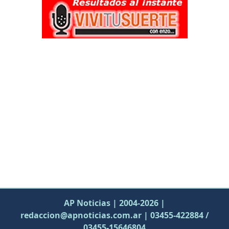
AP Noticias | 2004-2026 |
redaccion@apnoticias.com.ar | 03455-422884 /
03455-15646804