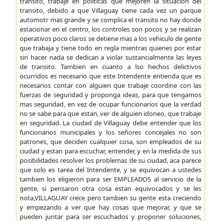
transito, trabaje en politicas que mejoren la situacion del
transito, debido a que Villaguay tiene cada vez un parque
automotr mas grande y se complica el transito no hay donde
estacionar en el centro, los controles son pocos y se realizan
operativos poco claros se detiene mas a los vehiculo de gente
que trabaja y tiene todo en regla mientras quienes por estar
sin hacer nada se dedican a violar sustancialmente las leyes
de transito. Tambien en cuanto a lso hechos delictivos
ocurridos es necesario que este Intendente entienda que es
necesarios contar con alguien que trabaje coordine con las
fuerzas de seguridad y proponga ideas, para que tengamos
mas seguridad, en vez de ocupar funcionarios que la verdad
no se sabe para que estan, ver de alguien idoneo, que trabaje
en seguridad. La ciudad de Villaguay debe entender que los
funcionarios municipales y los señores concejales no son
patrones, que deciden cualquier cosa, son empleados de su
ciudad y estan para escuchar, entender, y en la medida de sus
posibilidades resolver los problemas de su ciudad, aca parece
que solo es tarea del Intendente, y se equivocan a ustedes
tambien los eligieron para ser EMPLEADOS al servicio de la
gente, si pensaron otra cosa estan equivocados y se les
nota,VILLAGUAY crece pero tambien su gente esta creciendo
y empezando a ver que hay cosas que mejorar, y que se
pueden juntar para ser escuchados y proponer soluciones,