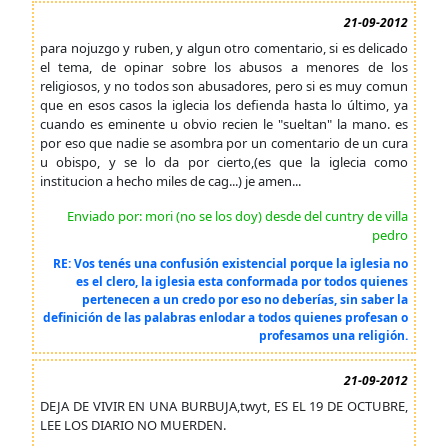
21-09-2012
para nojuzgo y ruben, y algun otro comentario, si es delicado
el tema, de opinar sobre los abusos a menores de los
religiosos, y no todos son abusadores, pero si es muy comun
que en esos casos la iglecia los defienda hasta lo último, ya
cuando es eminente u obvio recien le "sueltan" la mano. es
por eso que nadie se asombra por un comentario de un cura
u obispo, y se lo da por cierto,(es que la iglecia como
institucion a hecho miles de cag...) je amen...
Enviado por: mori (no se los doy) desde del cuntry de villa
pedro
RE: Vos tenés una confusión existencial porque la iglesia no
es el clero, la iglesia esta conformada por todos quienes
pertenecen a un credo por eso no deberías, sin saber la
definición de las palabras enlodar a todos quienes profesan o
profesamos una religión.
21-09-2012
DEJA DE VIVIR EN UNA BURBUJA,twyt, ES EL 19 DE OCTUBRE,
LEE LOS DIARIO NO MUERDEN.