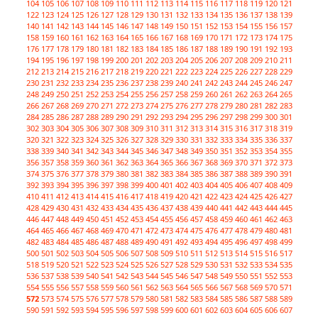
104
105
106
107
108
109
110
111
112
113
114
115
116
117
118
119
120
121
122
123
124
125
126
127
128
129
130
131
132
133
134
135
136
137
138
139
140
141
142
143
144
145
146
147
148
149
150
151
152
153
154
155
156
157
158
159
160
161
162
163
164
165
166
167
168
169
170
171
172
173
174
175
176
177
178
179
180
181
182
183
184
185
186
187
188
189
190
191
192
193
194
195
196
197
198
199
200
201
202
203
204
205
206
207
208
209
210
211
212
213
214
215
216
217
218
219
220
221
222
223
224
225
226
227
228
229
230
231
232
233
234
235
236
237
238
239
240
241
242
243
244
245
246
247
248
249
250
251
252
253
254
255
256
257
258
259
260
261
262
263
264
265
266
267
268
269
270
271
272
273
274
275
276
277
278
279
280
281
282
283
284
285
286
287
288
289
290
291
292
293
294
295
296
297
298
299
300
301
302
303
304
305
306
307
308
309
310
311
312
313
314
315
316
317
318
319
320
321
322
323
324
325
326
327
328
329
330
331
332
333
334
335
336
337
338
339
340
341
342
343
344
345
346
347
348
349
350
351
352
353
354
355
356
357
358
359
360
361
362
363
364
365
366
367
368
369
370
371
372
373
374
375
376
377
378
379
380
381
382
383
384
385
386
387
388
389
390
391
392
393
394
395
396
397
398
399
400
401
402
403
404
405
406
407
408
409
410
411
412
413
414
415
416
417
418
419
420
421
422
423
424
425
426
427
428
429
430
431
432
433
434
435
436
437
438
439
440
441
442
443
444
445
446
447
448
449
450
451
452
453
454
455
456
457
458
459
460
461
462
463
464
465
466
467
468
469
470
471
472
473
474
475
476
477
478
479
480
481
482
483
484
485
486
487
488
489
490
491
492
493
494
495
496
497
498
499
500
501
502
503
504
505
506
507
508
509
510
511
512
513
514
515
516
517
518
519
520
521
522
523
524
525
526
527
528
529
530
531
532
533
534
535
536
537
538
539
540
541
542
543
544
545
546
547
548
549
550
551
552
553
554
555
556
557
558
559
560
561
562
563
564
565
566
567
568
569
570
571
572
573
574
575
576
577
578
579
580
581
582
583
584
585
586
587
588
589
590
591
592
593
594
595
596
597
598
599
600
601
602
603
604
605
606
607