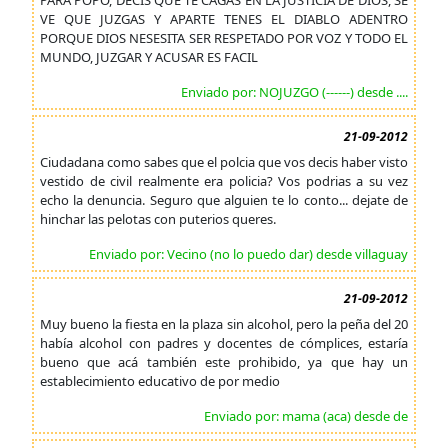
PARA POPO, DECIS QUE TE CAGAS EN LA JUSTICIA DE DIOS, SE
VE QUE JUZGAS Y APARTE TENES EL DIABLO ADENTRO
PORQUE DIOS NESESITA SER RESPETADO POR VOZ Y TODO EL
MUNDO, JUZGAR Y ACUSAR ES FACIL
Enviado por: NOJUZGO (------) desde ....
21-09-2012
Ciudadana como sabes que el polcia que vos decis haber visto
vestido de civil realmente era policia? Vos podrias a su vez
echo la denuncia. Seguro que alguien te lo conto... dejate de
hinchar las pelotas con puterios queres.
Enviado por: Vecino (no lo puedo dar) desde villaguay
21-09-2012
Muy bueno la fiesta en la plaza sin alcohol, pero la peña del 20
había alcohol con padres y docentes de cómplices, estaría
bueno que acá también este prohibido, ya que hay un
establecimiento educativo de por medio
Enviado por: mama (aca) desde de