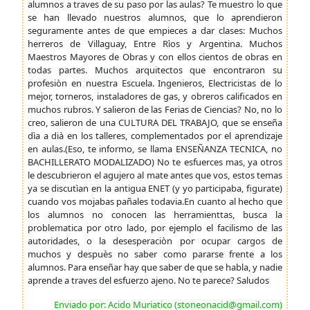
alumnos a traves de su paso por las aulas? Te muestro lo que
se han llevado nuestros alumnos, que lo aprendieron
seguramente antes de que empieces a dar clases: Muchos
herreros de Villaguay, Entre Rìos y Argentina. Muchos
Maestros Mayores de Obras y con ellos cientos de obras en
todas partes. Muchos arquitectos que encontraron su
profesiòn en nuestra Escuela. Ingenieros, Electricistas de lo
mejor, torneros, instaladores de gas, y obreros calificados en
muchos rubros. Y salieron de las Ferias de Ciencias? No, no lo
creo, salieron de una CULTURA DEL TRABAJO, que se enseña
dìa a dià en los talleres, complementados por el aprendizaje
en aulas.(Eso, te informo, se llama ENSEÑANZA TECNICA, no
BACHILLERATO MODALIZADO) No te esfuerces mas, ya otros
le descubrieron el agujero al mate antes que vos, estos temas
ya se discutìan en la antigua ENET (y yo participaba, figurate)
cuando vos mojabas pañales todavia.En cuanto al hecho que
los alumnos no conocen las herramienttas, busca la
problematica por otro lado, por ejemplo el facilismo de las
autoridades, o la desesperaciòn por ocupar cargos de
muchos y despuès no saber como pararse frente a los
alumnos. Para enseñar hay que saber de que se habla, y nadie
aprende a traves del esfuerzo ajeno. No te parece? Saludos
Enviado por: Acido Muriatico (stoneonacid@gmail.com)