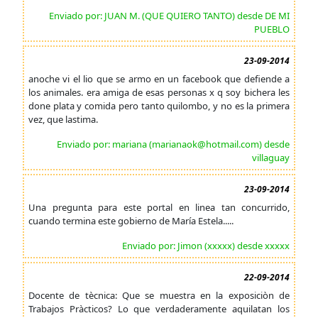
Enviado por: JUAN M. (QUE QUIERO TANTO) desde DE MI
PUEBLO
23-09-2014
anoche vi el lio que se armo en un facebook que defiende a
los animales. era amiga de esas personas x q soy bichera les
done plata y comida pero tanto quilombo, y no es la primera
vez, que lastima.
Enviado por: mariana (marianaok@hotmail.com) desde
villaguay
23-09-2014
Una pregunta para este portal en linea tan concurrido,
cuando termina este gobierno de María Estela.....
Enviado por: Jimon (xxxxx) desde xxxxx
22-09-2014
Docente de tècnica: Que se muestra en la exposiciòn de
Trabajos Pràcticos? Lo que verdaderamente aquilatan los