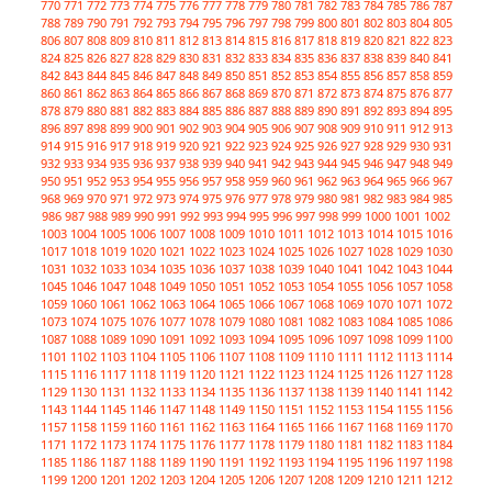
770
771
772
773
774
775
776
777
778
779
780
781
782
783
784
785
786
787
788
789
790
791
792
793
794
795
796
797
798
799
800
801
802
803
804
805
806
807
808
809
810
811
812
813
814
815
816
817
818
819
820
821
822
823
824
825
826
827
828
829
830
831
832
833
834
835
836
837
838
839
840
841
842
843
844
845
846
847
848
849
850
851
852
853
854
855
856
857
858
859
860
861
862
863
864
865
866
867
868
869
870
871
872
873
874
875
876
877
878
879
880
881
882
883
884
885
886
887
888
889
890
891
892
893
894
895
896
897
898
899
900
901
902
903
904
905
906
907
908
909
910
911
912
913
914
915
916
917
918
919
920
921
922
923
924
925
926
927
928
929
930
931
932
933
934
935
936
937
938
939
940
941
942
943
944
945
946
947
948
949
950
951
952
953
954
955
956
957
958
959
960
961
962
963
964
965
966
967
968
969
970
971
972
973
974
975
976
977
978
979
980
981
982
983
984
985
986
987
988
989
990
991
992
993
994
995
996
997
998
999
1000
1001
1002
1003
1004
1005
1006
1007
1008
1009
1010
1011
1012
1013
1014
1015
1016
1017
1018
1019
1020
1021
1022
1023
1024
1025
1026
1027
1028
1029
1030
1031
1032
1033
1034
1035
1036
1037
1038
1039
1040
1041
1042
1043
1044
1045
1046
1047
1048
1049
1050
1051
1052
1053
1054
1055
1056
1057
1058
1059
1060
1061
1062
1063
1064
1065
1066
1067
1068
1069
1070
1071
1072
1073
1074
1075
1076
1077
1078
1079
1080
1081
1082
1083
1084
1085
1086
1087
1088
1089
1090
1091
1092
1093
1094
1095
1096
1097
1098
1099
1100
1101
1102
1103
1104
1105
1106
1107
1108
1109
1110
1111
1112
1113
1114
1115
1116
1117
1118
1119
1120
1121
1122
1123
1124
1125
1126
1127
1128
1129
1130
1131
1132
1133
1134
1135
1136
1137
1138
1139
1140
1141
1142
1143
1144
1145
1146
1147
1148
1149
1150
1151
1152
1153
1154
1155
1156
1157
1158
1159
1160
1161
1162
1163
1164
1165
1166
1167
1168
1169
1170
1171
1172
1173
1174
1175
1176
1177
1178
1179
1180
1181
1182
1183
1184
1185
1186
1187
1188
1189
1190
1191
1192
1193
1194
1195
1196
1197
1198
1199
1200
1201
1202
1203
1204
1205
1206
1207
1208
1209
1210
1211
1212