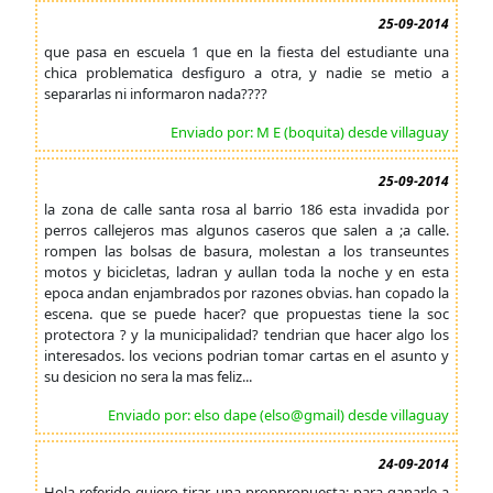
25-09-2014
que pasa en escuela 1 que en la fiesta del estudiante una
chica problematica desfiguro a otra, y nadie se metio a
separarlas ni informaron nada????
Enviado por: M E (boquita) desde villaguay
25-09-2014
la zona de calle santa rosa al barrio 186 esta invadida por
perros callejeros mas algunos caseros que salen a ;a calle.
rompen las bolsas de basura, molestan a los transeuntes
motos y bicicletas, ladran y aullan toda la noche y en esta
epoca andan enjambrados por razones obvias. han copado la
escena. que se puede hacer? que propuestas tiene la soc
protectora ? y la municipalidad? tendrian que hacer algo los
interesados. los vecions podrian tomar cartas en el asunto y
su desicion no sera la mas feliz...
Enviado por: elso dape (elso@gmail) desde villaguay
24-09-2014
Hola referido quiero tirar una proppropuesta; para ganarle a