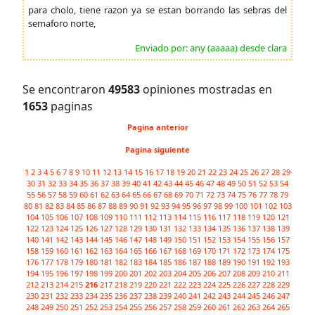
para cholo, tiene razon ya se estan borrando las sebras del
semaforo norte,
Enviado por: any (aaaaa) desde clara
Se encontraron
49583
opiniones mostradas en
1653
paginas
Pagina anterior
Pagina siguiente
1
2
3
4
5
6
7
8
9
10
11
12
13
14
15
16
17
18
19
20
21
22
23
24
25
26
27
28
29
30
31
32
33
34
35
36
37
38
39
40
41
42
43
44
45
46
47
48
49
50
51
52
53
54
55
56
57
58
59
60
61
62
63
64
65
66
67
68
69
70
71
72
73
74
75
76
77
78
79
80
81
82
83
84
85
86
87
88
89
90
91
92
93
94
95
96
97
98
99
100
101
102
103
104
105
106
107
108
109
110
111
112
113
114
115
116
117
118
119
120
121
122
123
124
125
126
127
128
129
130
131
132
133
134
135
136
137
138
139
140
141
142
143
144
145
146
147
148
149
150
151
152
153
154
155
156
157
158
159
160
161
162
163
164
165
166
167
168
169
170
171
172
173
174
175
176
177
178
179
180
181
182
183
184
185
186
187
188
189
190
191
192
193
194
195
196
197
198
199
200
201
202
203
204
205
206
207
208
209
210
211
212
213
214
215
216
217
218
219
220
221
222
223
224
225
226
227
228
229
230
231
232
233
234
235
236
237
238
239
240
241
242
243
244
245
246
247
248
249
250
251
252
253
254
255
256
257
258
259
260
261
262
263
264
265