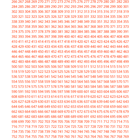
266
267
268
269
270
271
272
273
274
275
276
277
278
279
280
281
282
283
284
285
286
287
288
289
290
291
292
293
294
295
296
297
298
299
300
301
302
303
304
305
306
307
308
309
310
311
312
313
314
315
316
317
318
319
320
321
322
323
324
325
326
327
328
329
330
331
332
333
334
335
336
337
338
339
340
341
342
343
344
345
346
347
348
349
350
351
352
353
354
355
356
357
358
359
360
361
362
363
364
365
366
367
368
369
370
371
372
373
374
375
376
377
378
379
380
381
382
383
384
385
386
387
388
389
390
391
392
393
394
395
396
397
398
399
400
401
402
403
404
405
406
407
408
409
410
411
412
413
414
415
416
417
418
419
420
421
422
423
424
425
426
427
428
429
430
431
432
433
434
435
436
437
438
439
440
441
442
443
444
445
446
447
448
449
450
451
452
453
454
455
456
457
458
459
460
461
462
463
464
465
466
467
468
469
470
471
472
473
474
475
476
477
478
479
480
481
482
483
484
485
486
487
488
489
490
491
492
493
494
495
496
497
498
499
500
501
502
503
504
505
506
507
508
509
510
511
512
513
514
515
516
517
518
519
520
521
522
523
524
525
526
527
528
529
530
531
532
533
534
535
536
537
538
539
540
541
542
543
544
545
546
547
548
549
550
551
552
553
554
555
556
557
558
559
560
561
562
563
564
565
566
567
568
569
570
571
572
573
574
575
576
577
578
579
580
581
582
583
584
585
586
587
588
589
590
591
592
593
594
595
596
597
598
599
600
601
602
603
604
605
606
607
608
609
610
611
612
613
614
615
616
617
618
619
620
621
622
623
624
625
626
627
628
629
630
631
632
633
634
635
636
637
638
639
640
641
642
643
644
645
646
647
648
649
650
651
652
653
654
655
656
657
658
659
660
661
662
663
664
665
666
667
668
669
670
671
672
673
674
675
676
677
678
679
680
681
682
683
684
685
686
687
688
689
690
691
692
693
694
695
696
697
698
699
700
701
702
703
704
705
706
707
708
709
710
711
712
713
714
715
716
717
718
719
720
721
722
723
724
725
726
727
728
729
730
731
732
733
734
735
736
737
738
739
740
741
742
743
744
745
746
747
748
749
750
751
752
753
754
755
756
757
758
759
760
761
762
763
764
765
766
767
768
769