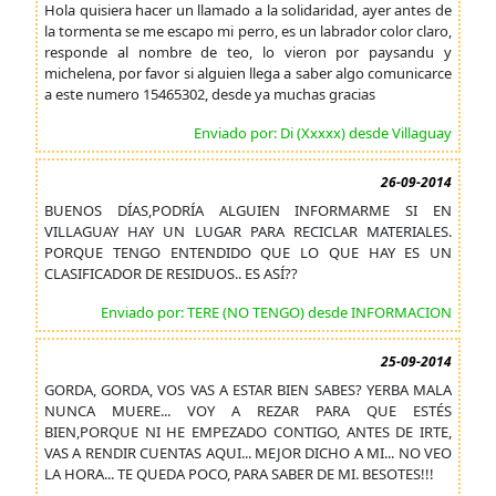
Hola quisiera hacer un llamado a la solidaridad, ayer antes de
la tormenta se me escapo mi perro, es un labrador color claro,
responde al nombre de teo, lo vieron por paysandu y
michelena, por favor si alguien llega a saber algo comunicarce
a este numero 15465302, desde ya muchas gracias
Enviado por: Di (Xxxxx) desde Villaguay
26-09-2014
BUENOS DÍAS,PODRÍA ALGUIEN INFORMARME SI EN
VILLAGUAY HAY UN LUGAR PARA RECICLAR MATERIALES.
PORQUE TENGO ENTENDIDO QUE LO QUE HAY ES UN
CLASIFICADOR DE RESIDUOS.. ES ASÍ??
Enviado por: TERE (NO TENGO) desde INFORMACION
25-09-2014
GORDA, GORDA, VOS VAS A ESTAR BIEN SABES? YERBA MALA
NUNCA MUERE... VOY A REZAR PARA QUE ESTÉS
BIEN,PORQUE NI HE EMPEZADO CONTIGO, ANTES DE IRTE,
VAS A RENDIR CUENTAS AQUI... MEJOR DICHO A MI... NO VEO
LA HORA... TE QUEDA POCO, PARA SABER DE MI. BESOTES!!!