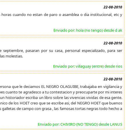
22-08-2010
4 horas cuando no estan de paro o asamblea o dia institucional, etc y
Enviado por: hola (no tengo) desde d ak
22-08-2010
 septiembre, pasaran por su casa, personal especializado, para ser
las molestias.
Enviado por: villaguay (entre) desde rios
22-08-2010
sona que le deciamos EL NEGRO OLAGUIBE, trabajaba en vigilancia y
s cuanto te agradesco a tu contestacion y preocuparte por mi interes
 historiador escriba un libro sobre las vivencias vividas de esa gente.
anico de los HOET creo que se escribe asi, del NEGRO HOET que buenos
galletas de campo con grasa , las famosas tortas negras todo hecho a
Enviado por: CHIVIRO (NO TENGO) desde LANUS