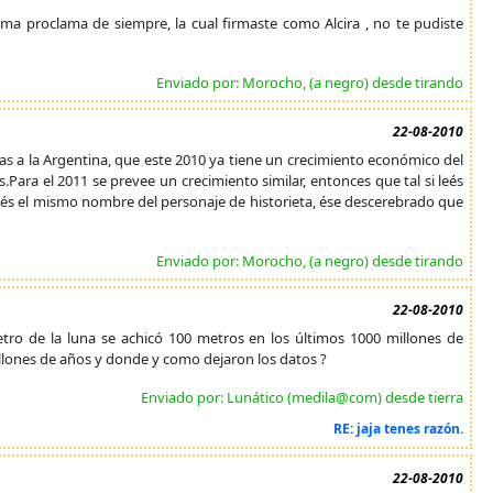
sima proclama de siempre, la cual firmaste como Alcira , no te pudiste
Enviado por: Morocho, (a negro) desde tirando
22-08-2010
eras a la Argentina, que este 2010 ya tiene un crecimiento económico del
ara el 2011 se prevee un crecimiento similar, entonces que tal si leés
enés el mismo nombre del personaje de historieta, ése descerebrado que
Enviado por: Morocho, (a negro) desde tirando
22-08-2010
tro de la luna se achicó 100 metros en los últimos 1000 millones de
lones de años y donde y como dejaron los datos ?
Enviado por: Lunático (medila@com) desde tierra
RE: jaja tenes razón.
22-08-2010