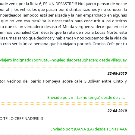
e pude venir por la Ruta 6, ES UN DESASTRE!!! No quiero pensar de noche
por ahí; los vehículos que pasan por distintas razones y no conocen la
 bombardeado! Tampoco está señalizada y la han emparchado en algunas
 que no ven esa ruta? Ya la necesitarán para concurrir a los distritos
nta que es un verdadero desastre? Me da verguenza decir que en este
inos vecinales! Con decirte que la ruta de ripio a Lucas Norte, está
n las urnas!Tanto que decimos y hablamos y nos ocupamos de la vida de
creo ser la única persona que ha viajado por acá. Gracias Cefe por tu
 Viajero indignado (porruta6 -no@legisladoresuqhacen) desde villaguay
22-08-2010
tor, vecinos del barrio Pompeya sobre calle S.Bolivar entre Cinto y
Enviado por: mirta (no tengo) desde de villar
22-08-2010
TE LO CREE NADIE!!!!!!
Enviado por: JUANA (LA) desde TONTITAAA