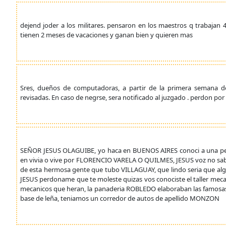
dejend joder a los militares. pensaron en los maestros q trabajan 
tienen 2 meses de vacaciones y ganan bien y quieren mas
Sres, dueños de computadoras, a partir de la primera semana de
revisadas. En caso de negrse, sera notificado al juzgado . perdon por 
SEÑOR JESUS OLAGUIBE, yo haca en BUENOS AIRES conoci a una per
en vivia o vive por FLORENCIO VARELA O QUILMES, JESUS voz no sabe
de esta hermosa gente que tubo VILLAGUAY, que lindo seria que algun
JESUS perdoname que te moleste quizas vos conociste el taller mec
mecanicos que heran, la panaderia ROBLEDO elaboraban las famosas 
base de leña, teniamos un corredor de autos de apellido MONZON