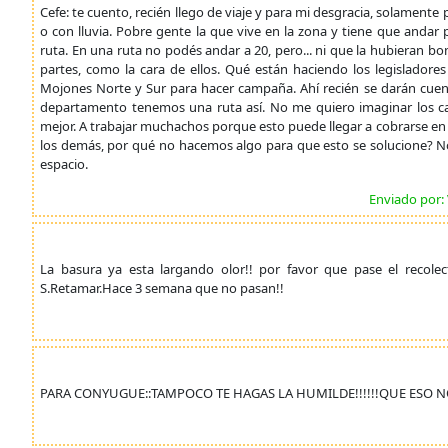
Cefe: te cuento, recién llego de viaje y para mi desgracia, solament
o con lluvia. Pobre gente la que vive en la zona y tiene que andar 
ruta. En una ruta no podés andar a 20, pero... ni que la hubieran
partes, como la cara de ellos. Qué están haciendo los legisladores
Mojones Norte y Sur para hacer campaña. Ahí recién se darán cue
departamento tenemos una ruta así. No me quiero imaginar los cam
mejor. A trabajar muchachos porque esto puede llegar a cobrarse e
los demás, por qué no hacemos algo para que esto se solucione? No 
espacio.
Enviado por:
La basura ya esta largando olor!! por favor que pase el recolec
S.Retamar.Hace 3 semana que no pasan!!
PARA CONYUGUE::TAMPOCO TE HAGAS LA HUMILDE!!!!!!QUE ESO NO 