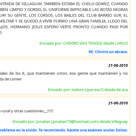
ENTRADA DE VILLAGUAY, TAMBIEN ESTABA EL CHELO GOMEZ, CUANDO
BIEN LIMPIO Y GORDO, EL UNIFORME IMPECABLE LAS BOTAS NEGRAS
AY SU GENTE, LOS CORSOS, LOS BAILES DEL CLUB BARRIO SUR, EL
MILITAR Y SE QUEDO A VIVIR FORMO UNA GRAN FAMILIA, LLEGO DEL
AJOS, HERMANO JESUS ESPERO VERTE PRONTO CUANDO PASE POR
O
Enviado por: CHIVIRO (NO TENGO) desde LANUS
RE: Chiviro un abrazo.
21-08-2010
ociales de los K, que mantienen votos. esa gente que mantienen y no
e da de comer
Enviado por: isidoro (que eso?) desde de aca
21-08-2010
ral y otras cuestiones,,,,!!!!!
Enviado por: Jonatan (jonatan73@hotmail.com) desde Villaguay
roblema en la visión. Te recomiendo, hacete una exámen ocular. Exitos.