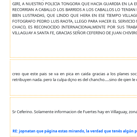
GIRI, A NUESTRO POLICIA TONGORA QUE HACIA GUARDIA EN LA 
RECORRIAN A CABALLO LOS BARRIOS A LOS CABALLOS LO TENIAN 
BIEN LUSTRADAS, QUE LINDO QUE HERA EN ESE TIEMPO VILLAGU
FOTOGRAFO PEDRO LUIS RAOTA, LLEGO PARA HACER EL SERVICIO 
CHACO, ES RECONOCIDO INTERNACIONALMENTE POR SUS TRAB
VILLAGUAY A SANTA FE, GRACIAS SEÑOR CEFERINO DE JUAN CHIVIR
creo que este pais se va en pica en caida gracias a los planes s
retribuyen nada. pero la culpa dçno es del chancho.....sino de qien l
Sr Ceferino. Solamente informacion de Fuertes hay en Villaguay, zona ru
RE: jopnatan que página estas mirando, la verdad que tenés algún p