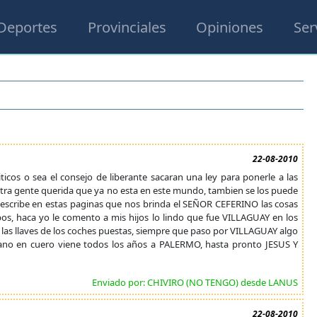
Deportes
Provinciales
Opiniones
Ser
22-08-2010
cos o sea el consejo de liberante sacaran una ley para ponerle a las
uestra gente querida que ya no esta en este mundo, tambien se los puede
 escribe en estas paginas que nos brinda el SEÑOR CEFERINO las cosas
pos, haca yo le comento a mis hijos lo lindo que fue VILLAGUAY en los
, las llaves de los coches puestas, siempre que paso por VILLAGUAY algo
sano en cuero viene todos los años a PALERMO, hasta pronto JESUS Y
Enviado por: CHIVIRO (NO TENGO) desde LANUS
22-08-2010