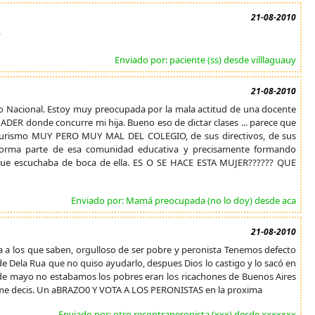
21-08-2010
y
Enviado por: paciente (ss) desde villlaguauy
21-08-2010
egio Nacional. Estoy muy preocupada por la mala actitud de una docente
 UADER donde concurre mi hija. Bueno eso de dictar clases ... parece que
de Turismo MUY PERO MUY MAL DEL COLEGIO, de sus directivos, de sus
 forma parte de esa comunidad educativa y precisamente formando
 que escuchaba de boca de ella. ES O SE HACE ESTA MUJER?????? QUE
Enviado por: Mamá preocupada (no lo doy) desde aca
21-08-2010
a a los que saben, orgulloso de ser pobre y peronista Tenemos defecto
de Dela Rua que no quiso ayudarlo, despues Dios lo castigo y lo sacó en
 de mayo no estabamos los pobres eran los ricachones de Buenos Aires
e me decis. Un aBRAZO0 Y VOTA A LOS PERONISTAS en la proxima
Enviado por: otro recontraperonista (xxx) desde xxxxxxx