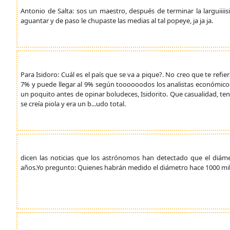
Antonio de Salta: sos un maestro, después de terminar la larguiiii
aguantar y de paso le chupaste las medias al tal popeye, ja ja ja.
Para Isidoro: Cuál es el país que se va a pique?. No creo que te refi
7% y puede llegar al 9% según toooooodos los analistas económicos.P
un poquito antes de opinar boludeces, Isidorito. Que casualidad, t
se creía piola y era un b...udo total.
dicen las noticias que los astrónomos han detectado que el diáme
años.Yo pregunto: Quienes habrán medido el diámetro hace 1000 mil