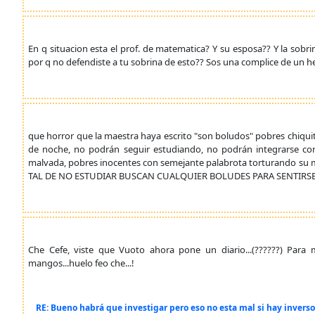
En q situacion esta el prof. de matematica? Y su esposa?? Y la sobr
por q no defendiste a tu sobrina de esto?? Sos una complice de un he
que horror que la maestra haya escrito "son boludos" pobres chiqui
de noche, no podrán seguir estudiando, no podrán integrarse c
malvada, pobres inocentes con semejante palabrota torturando s
TAL DE NO ESTUDIAR BUSCAN CUALQUIER BOLUDES PARA SENTIRS
Che Cefe, viste que Vuoto ahora pone un diario...(??????) Para 
mangos...huelo feo che...!
RE: Bueno habrá que investigar pero eso no esta mal si hay invers