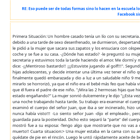
RE: Eso puede ser de todas formas sino lo hacen en la escuela lo
Facebook si
Primera Situación: Un hombre casado tenía un lío con su secretaria. 
debido a una tarde de sexo desenfrenado, se durmieron, despertando
le pidió a la mujer que sacara sus zapatos y los ensuciara con césped 
coche y se fue a su casa. -¿Dónde has estado? -le preguntó su muj
secretaria y estuvimos toda la tarde haciendo el amor. Me dormí y n
dice: -¡¡Mentiroso bastardo!! ¡¡¡Estuviste jugando al golf!!!". Se
hijas adolescentes, y decide intentar una última vez tener el niño
finalmente quedó embarazada y dio a luz a un saludable niño 9 mese
mirarlo se horrorizó, ya que el niño era el bebé más feo que había v
que él fuera el padre de ese niño. "¡Mira las 2 hermosas hijas que 
estado engañando?" La mujer sonrió dulcemente y le dijo "¡¡Esta ve
una noche trabajando hasta tarde. Su trabajo era examinar el cuerp
examinó el cuerpo del señor Juan, que iba a ser incinerado, hizo 
nunca había visto!!! -Lo siento señor Juan -dijo el empleado-, pe
guardada para la posteridad. Dicho esto separó la "parte" del cuerpo
mostró fue a su esposa: -Tengo algo que mostrarte que no vas a creer 
muerto!! Cuarta situacion:> Una mujer estaba en la cama con su ama
quédate de pie en el rincón. Luego le untó rápidamente aceite de b