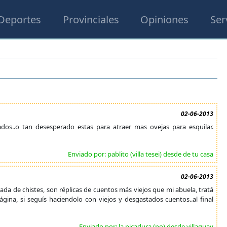
Deportes
Provinciales
Opiniones
Ser
02-06-2013
ados..o tan desesperado estas para atraer mas ovejas para esquilar.
Enviado por: pablito (villa tesei) desde de tu casa
02-06-2013
nen nada de chistes, son réplicas de cuentos más viejos que mi abuela, tratá
ágina, si seguís haciendolo con viejos y desgastados cuentos..al final
Enviado por: la picadura (no) desde villaguay