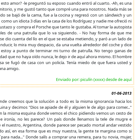
es esto amor? -le preguntó su esposo cuando entró al cuarto. -Ah, es una
rmitorio, y me gustó tanto que compré una para nosotros. Nada más se
rido se bajó de la cama, fue a la cocina y regresó con un sándwich y un
e como un idiota 3 días en la casa de los Rodríguez y nadie me ofreció ni
ustazo y compra el Porsche que tanto le gustaba. Al tomar la autopista
 azules de una patrulla que lo va siguiendo. - No hay forma de que me
e dio cuenta del lío en el que se estaba metiendo, y paró a un lado de
conducir, lo mira muy despacio, da una vuelta alrededor del coche y dice
y estoy a punto de terminar mi turno de patrulla. No tengo ganas de
idad que no haya oído nunca, le dejo ir de aquí ahora mismo. El hombre
a se fugó de casa con un policía. Tenía miedo de que fuera usted y
ana amigo.
Enviado por: piculín (xxxx) desde de aquí
01-06-2013
donde creemos que la solución a todo es la misma ignorancia hacia los
 y decimos "Dios se apiade de él y alguien le de algo para comer..."
n la misma esquina donde vemos el chico pidiendo vemos un cesto de
e ironía, no les parece? Un país donde llenamos la tele de mugre e
 el nuestro, Argentina, donde parece ser pecado mortal andar vestido
do así, en esa forma que es muy nuestra, la gente te margina como si
ara nada..." Donde salís a comprar una remera, para tu novia, mujer,