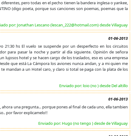
diferentes, pero todas en el pecho tienen la bandera inglesa o yankee,
NTINO (digo poeta, porque sus canciones son poemas, poemas que la
iado por: Jonathan Lescano (lescan_222@hotmail.com) desde Villaguay
01-06-2013
o 21:30 hs El vuelo se suspende por un desperfecto en los circuitos
dor para pasar la noche y partir al día siguiente. Opinión de señora
 un lujosos hotel y se hacen cargo de los traslados, eso es una empresa
s: Desde que está La Cámpora los aviones nunca andan, y a mi quien me
te mandan a un Hotel caro, y claro si total se paga con la plata de los
Enviado por: loio (no ) desde Del altillo
01-06-2013
, ahora una pregunta... porque pones al final de cada uno, ella tambien
o.. por favor explicamelo!!
Enviado por: Hugo (no tengo ) desde de Villaguay