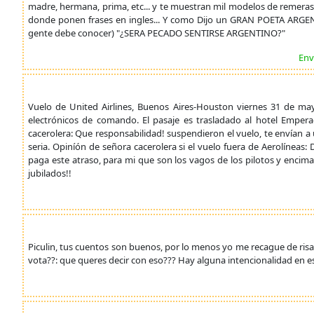
madre, hermana, prima, etc... y te muestran mil modelos de remeras 
donde ponen frases en ingles... Y como Dijo un GRAN POETA ARGE
gente debe conocer) "¿SERA PECADO SENTIRSE ARGENTINO?"
Env
Vuelo de United Airlines, Buenos Aires-Houston viernes 31 de may
electrónicos de comando. El pasaje es trasladado al hotel Empera
cacerolera: Que responsabilidad! suspendieron el vuelo, te envían a
seria. Opiníón de señora cacerolera si el vuelo fuera de Aerolínea
paga este atraso, para mi que son los vagos de los pilotos y encima 
jubilados!!
Piculin, tus cuentos son buenos, por lo menos yo me recague de risa
vota??: que queres decir con eso??? Hay alguna intencionalidad en es