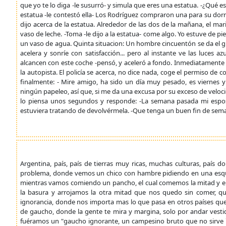
que yo te lo diga -le susurró- y simula que eres una estatua. -¿Qué 
estatua -le contestó ella- Los Rodríguez compraron una para su do
dijo acerca de la estatua. Alrededor de las dos de la mañana, el ma
vaso de leche. -Toma -le dijo a la estatua- come algo. Yo estuve de pi
un vaso de agua. Quinta situacion: Un hombre cincuentón se da el g
acelera y sonríe con satisfacción... pero al instante ve las luces
alcancen con este coche -pensó, y aceleró a fondo. Inmediatamente s
la autopista. El policía se acerca, no dice nada, coge el permiso de 
finalmente: - Mire amigo, ha sido un día muy pesado, es viernes 
ningún papeleo, así que, si me da una excusa por su exceso de veloc
lo piensa unos segundos y responde: -La semana pasada mi espos
estuviera tratando de devolvérmela. -Que tenga un buen fin de sem
Argentina, país, país de tierras muy ricas, muchas culturas, país 
problema, donde vemos un chico con hambre pidiendo en una esquina
mientras vamos comiendo un pancho, el cual comemos la mitad y e
la basura y arrojamos la otra mitad que nos quedo sin comer, qu
ignorancia, donde nos importa mas lo que pasa en otros países que
de gaucho, donde la gente te mira y margina, solo por andar vesti
fuéramos un "gaucho ignorante, un campesino bruto que no sirve `p