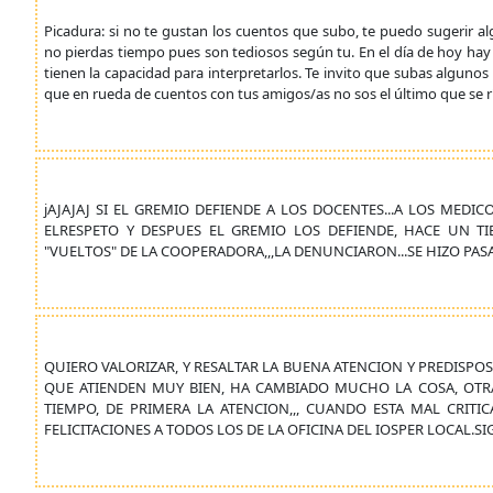
Picadura: si no te gustan los cuentos que subo, te puedo sugerir al
no pierdas tiempo pues son tediosos según tu. En el día de hoy ha
tienen la capacidad para interpretarlos. Te invito que subas algun
que en rueda de cuentos con tus amigos/as no sos el último que se ríe, 
jAJAJAJ SI EL GREMIO DEFIENDE A LOS DOCENTES...A LOS MEDICO
ELRESPETO Y DESPUES EL GREMIO LOS DEFIENDE, HACE UN
"VUELTOS" DE LA COOPERADORA,,,LA DENUNCIARON...SE HIZO PASA
QUIERO VALORIZAR, Y RESALTAR LA BUENA ATENCION Y PREDISPOSI
QUE ATIENDEN MUY BIEN, HA CAMBIADO MUCHO LA COSA, OTRA
TIEMPO, DE PRIMERA LA ATENCION,,, CUANDO ESTA MAL CRITI
FELICITACIONES A TODOS LOS DE LA OFICINA DEL IOSPER LOCAL.SIG