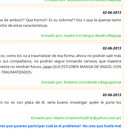
02-06-2013
ina de ambos?? Que horror!! Es su sobrina?? Vos s que la querias tanto
cho de estas caracteristicas.
Enviado por: madre (no tengo) desde villaguay
02-06-2013
tos, como los va a traumatizar de esa forma, ahora no podrán salir más
on sus compañeros, no podrán seguir tomando cerveza, que maestra
u mente no tendrán futuro. jajaja QUE ESTUDIEN MANGA DE VAGOS, CON
E TRAUMATIZADOS.
Enviado por: Roberto (no) desde villaguayense
02-06-2013
mi no es con plata de él, sería bueno investigar quién le pone los
Enviado por: Martin (martinchoel14-@yahoo.com.ar)
ores que quieren participar cuál es el problema?. No creo que huela mal