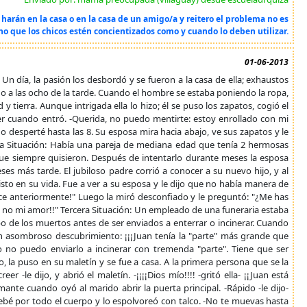
 harán en la casa o en la casa de un amigo/a y reitero el problema no es
no que los chicos estén concientizados como y cuando lo deben utilizar.
01-06-2013
Un día, la pasión los desbordó y se fueron a la casa de ella; exhaustos
 a las ocho de la tarde. Cuando el hombre se estaba poniendo la ropa,
y tierra. Aunque intrigada ella lo hizo; él se puso los zapatos, cogió el
er cuando entró. -Querida, no puedo mentirte: estoy enrollado con mi
o desperté hasta las 8. Su esposa mira hacia abajo, ve sus zapatos y le
gunda Situación: Había una pareja de mediana edad que tenía 2 hermosas
 que siempre quisieron. Después de intentarlo durante meses la esposa
s más tarde. El jubiloso padre corrió a conocer a su nuevo hijo, y al
isto en su vida. Fue a ver a su esposa y le dijo que no había manera de
hice anteriormente!" Luego la miró desconfiado y le preguntó: "¿Me has
z no mi amor!!" Tercera Situación: Un empleado de una funeraria estaba
o de los muertos antes de ser enviados a enterrar o incinerar. Cuando
un asombroso descubrimiento: ¡¡¡Juan tenía la "parte" más grande que
ro no puedo enviarlo a incinerar con tremenda "parte". Tiene que ser
, la puso en su maletín y se fue a casa. A la primera persona que se la
-le dijo, y abrió el maletín. -¡¡¡¡Dios mío!!!! -gritó ella- ¡¡Juan está
nte cuando oyó al marido abrir la puerta principal. -Rápido -le dijo-
ebé por todo el cuerpo y lo espolvoreó con talco. -No te muevas hasta