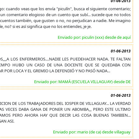
01-06-2013
go: cuando veas que los envía "piculín", busca el siguiente comentario;
y un comentario elogioso de un cuento que subí... sucede que no todos
os cuentos también, que gusten o no, no perjudican a nadie. Me imagino
no? si es así significa que no los entiendes, je je.
Enviado por: piculin (xxx) desde de aquí
01-06-2013
S,,,,A LOS ENFERMEROS....NADIE LES PUEDEHACER NADA. TE FALTAN
 TIEMPO HUBO UN CASO DE UNA DOCENTE QUE SE QUEDABA CON
R POR LOCA Y EL GREMIO LA DEFENDIÓ Y NO PASÓ NADA...
Enviado por: MAMÁ (ESCUELA VILLAGUAY) desde DE
01-06-2013
CION DE LOS TRABAJADORES DEL IOSPER DE VILLAGUAY... LA VERDAD
S VECES DABA GANA DE PONER UN ABOMBA,,, PERO ESTE ULTIMO
CAMOS PERO AHORA HAY QUE DECIR LAS COSA BUENAS TAMBIEN...
AN ASI.
Enviado por: mario (de ca) desde villaguay