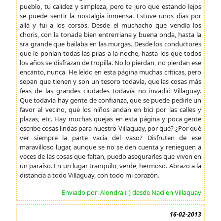
pueblo, tu calidez y simpleza, pero te juro que estando lejos
se puede sentir la nostalgia inmensa. Estuve unos dìas por
allá y fui a los corsos. Desde el muchacho que vendía los
choris, con la tonada bien entrerriana y buena onda, hasta la
sra grande que bailaba en las murgas. Desde los conductores
que le ponían todas las pilas a la noche, hasta los que todos
los años se disfrazan de tropilla. No lo pierdan, no pierdan ese
encanto, nunca. He leìdo en esta página muchas críticas, pero
sepan que tienen y son un tesoro todavía, que las cosas más
feas de las grandes ciudades todavía no invadió Villaguay.
Que todavía hay gente de confianza, que se puede pedirle un
favor al vecino, que los niños andan en bici por las calles y
plazas, etc. Hay muchas quejas en esta página y poca gente
escribe cosas lindas para nuestro Villaguay, por qué? ¿Por qué
ver siempre la parte vacia del vaso? Disfruten de ese
maravilloso lugar, aunque se no se den cuenta y renieguen a
veces de las cosas que faltan, puedo asegurarles que viven en
un paraíso. En un lugar tranquilo, verde, hermoso. Abrazo a la
distancia a todo Villaguay, con todo mi corazón.
Enviado por: Alondra (-) desde Nací en Villaguay
16-02-2013