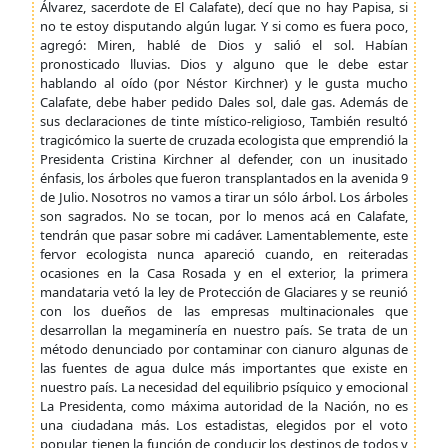
Álvarez, sacerdote de El Calafate), decí que no hay Papisa, si
no te estoy disputando algún lugar. Y si como es fuera poco,
agregó: Miren, hablé de Dios y salió el sol. Habían
pronosticado lluvias. Dios y alguno que le debe estar
hablando al oído (por Néstor Kirchner) y le gusta mucho
Calafate, debe haber pedido Dales sol, dale gas. Además de
sus declaraciones de tinte místico-religioso, También resultó
tragicómico la suerte de cruzada ecologista que emprendió la
Presidenta Cristina Kirchner al defender, con un inusitado
énfasis, los árboles que fueron transplantados en la avenida 9
de Julio. Nosotros no vamos a tirar un sólo árbol. Los árboles
son sagrados. No se tocan, por lo menos acá en Calafate,
tendrán que pasar sobre mi cadáver. Lamentablemente, este
fervor ecologista nunca apareció cuando, en reiteradas
ocasiones en la Casa Rosada y en el exterior, la primera
mandataria vetó la ley de Protección de Glaciares y se reunió
con los dueños de las empresas multinacionales que
desarrollan la megaminería en nuestro país. Se trata de un
método denunciado por contaminar con cianuro algunas de
las fuentes de agua dulce más importantes que existe en
nuestro país. La necesidad del equilibrio psíquico y emocional
La Presidenta, como máxima autoridad de la Nación, no es
una ciudadana más. Los estadistas, elegidos por el voto
popular, tienen la función de conducir los destinos de todos y