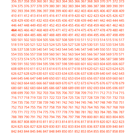
356
357
358
359
360
361
362
363
364
365
366
367
368
369
370
371
372
373
374
375
376
377
378
379
380
381
382
383
384
385
386
387
388
389
390
391
392
393
394
395
396
397
398
399
400
401
402
403
404
405
406
407
408
409
410
411
412
413
414
415
416
417
418
419
420
421
422
423
424
425
426
427
428
429
430
431
432
433
434
435
436
437
438
439
440
441
442
443
444
445
446
447
448
449
450
451
452
453
454
455
456
457
458
459
460
461
462
463
464
465
466
467
468
469
470
471
472
473
474
475
476
477
478
479
480
481
482
483
484
485
486
487
488
489
490
491
492
493
494
495
496
497
498
499
500
501
502
503
504
505
506
507
508
509
510
511
512
513
514
515
516
517
518
519
520
521
522
523
524
525
526
527
528
529
530
531
532
533
534
535
536
537
538
539
540
541
542
543
544
545
546
547
548
549
550
551
552
553
554
555
556
557
558
559
560
561
562
563
564
565
566
567
568
569
570
571
572
573
574
575
576
577
578
579
580
581
582
583
584
585
586
587
588
589
590
591
592
593
594
595
596
597
598
599
600
601
602
603
604
605
606
607
608
609
610
611
612
613
614
615
616
617
618
619
620
621
622
623
624
625
626
627
628
629
630
631
632
633
634
635
636
637
638
639
640
641
642
643
644
645
646
647
648
649
650
651
652
653
654
655
656
657
658
659
660
661
662
663
664
665
666
667
668
669
670
671
672
673
674
675
676
677
678
679
680
681
682
683
684
685
686
687
688
689
690
691
692
693
694
695
696
697
698
699
700
701
702
703
704
705
706
707
708
709
710
711
712
713
714
715
716
717
718
719
720
721
722
723
724
725
726
727
728
729
730
731
732
733
734
735
736
737
738
739
740
741
742
743
744
745
746
747
748
749
750
751
752
753
754
755
756
757
758
759
760
761
762
763
764
765
766
767
768
769
770
771
772
773
774
775
776
777
778
779
780
781
782
783
784
785
786
787
788
789
790
791
792
793
794
795
796
797
798
799
800
801
802
803
804
805
806
807
808
809
810
811
812
813
814
815
816
817
818
819
820
821
822
823
824
825
826
827
828
829
830
831
832
833
834
835
836
837
838
839
840
841
842
843
844
845
846
847
848
849
850
851
852
853
854
855
856
857
858
859