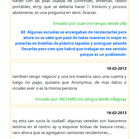
hacen con las pilas usadas de (controles, linternas, radios
portátiles, etc)y que se debería hacer ?. Irónicos y jocosos
abstenerse, es una pregunta en serio. Gracias.
Enviado por: Juan (no tengo) desde villa
RE: Algunas escuelas se encargaban de recolectarlas pero
ahora no se sabe que pasó de todas maneras lo mejor es
ponerlas en botellas de plástico tapadas y averiguar adonde
llevarlas pero creo que habrá que trabajar en ese sentido
porque es un problemón.
16-02-2013
tambien tengo negocio y una sra maestra saco una cuenta y
luego no pago, quisiera que Anonymus, de mas datos o
inciales aver si es la misma persona
Enviado por: RICHARD (no tengo) desde villaguay
16-02-2013
xq esta tan sucia la ciudad? algunas veredas son basureros
lastima en el centro ay q esquivar bolsas de basura rotas,..
raro ahora que se agregaron camiones recolectores,...