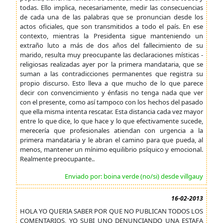
todas. Ello implica, necesariamente, medir las consecuencias
de cada una de las palabras que se pronuncian desde los
actos oficiales, que son transmitidos a todo el país. En ese
contexto, mientras la Presidenta sigue manteniendo un
extraño luto a más de dos años del fallecimiento de su
marido, resulta muy preocupante las declaraciones místicas -
religiosas realizadas ayer por la primera mandataria, que se
suman a las contradicciones permanentes que registra su
propio discurso. Esto lleva a que mucho de lo que parece
decir con convencimiento y énfasis no tenga nada que ver
con el presente, como así tampoco con los hechos del pasado
que ella misma intenta rescatar. Esta distancia cada vez mayor
entre lo que dice, lo que hace y lo que efectivamente sucede,
merecería que profesionales atiendan con urgencia a la
primera mandataria y le abran el camino para que pueda, al
menos, mantener un mínimo equilibrio psíquico y emocional.
Realmente preocupante..
Enviado por: boina verde (no/si) desde villgauy
16-02-2013
HOLA YO QUERIA SABER POR QUE NO PUBLICAN TODOS LOS
COMENTARIOS, YO SUBI UNO DENUNCIANDO UNA ESTAFA