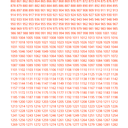
860
861
862
863
864
865
866
867
868
869
870
871
872
873
874
875
876
877
878
879
880
881
882
883
884
885
886
887
888
889
890
891
892
893
894
895
896
897
898
899
900
901
902
903
904
905
906
907
908
909
910
911
912
913
914
915
916
917
918
919
920
921
922
923
924
925
926
927
928
929
930
931
932
933
934
935
936
937
938
939
940
941
942
943
944
945
946
947
948
949
950
951
952
953
954
955
956
957
958
959
960
961
962
963
964
965
966
967
968
969
970
971
972
973
974
975
976
977
978
979
980
981
982
983
984
985
986
987
988
989
990
991
992
993
994
995
996
997
998
999
1000
1001
1002
1003
1004
1005
1006
1007
1008
1009
1010
1011
1012
1013
1014
1015
1016
1017
1018
1019
1020
1021
1022
1023
1024
1025
1026
1027
1028
1029
1030
1031
1032
1033
1034
1035
1036
1037
1038
1039
1040
1041
1042
1043
1044
1045
1046
1047
1048
1049
1050
1051
1052
1053
1054
1055
1056
1057
1058
1059
1060
1061
1062
1063
1064
1065
1066
1067
1068
1069
1070
1071
1072
1073
1074
1075
1076
1077
1078
1079
1080
1081
1082
1083
1084
1085
1086
1087
1088
1089
1090
1091
1092
1093
1094
1095
1096
1097
1098
1099
1100
1101
1102
1103
1104
1105
1106
1107
1108
1109
1110
1111
1112
1113
1114
1115
1116
1117
1118
1119
1120
1121
1122
1123
1124
1125
1126
1127
1128
1129
1130
1131
1132
1133
1134
1135
1136
1137
1138
1139
1140
1141
1142
1143
1144
1145
1146
1147
1148
1149
1150
1151
1152
1153
1154
1155
1156
1157
1158
1159
1160
1161
1162
1163
1164
1165
1166
1167
1168
1169
1170
1171
1172
1173
1174
1175
1176
1177
1178
1179
1180
1181
1182
1183
1184
1185
1186
1187
1188
1189
1190
1191
1192
1193
1194
1195
1196
1197
1198
1199
1200
1201
1202
1203
1204
1205
1206
1207
1208
1209
1210
1211
1212
1213
1214
1215
1216
1217
1218
1219
1220
1221
1222
1223
1224
1225
1226
1227
1228
1229
1230
1231
1232
1233
1234
1235
1236
1237
1238
1239
1240
1241
1242
1243
1244
1245
1246
1247
1248
1249
1250
1251
1252
1253
1254
1255
1256
1257
1258
1259
1260
1261
1262
1263
1264
1265
1266
1267
1268
1269
1270
1271
1272
1273
1274
1275
1276
1277
1278
1279
1280
1281
1282