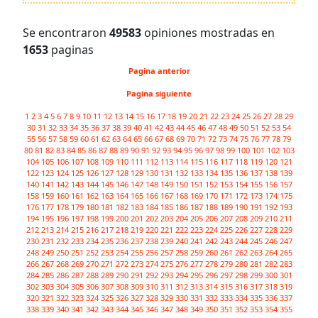
Se encontraron
49583
opiniones mostradas en
1653
paginas
Pagina anterior
Pagina siguiente
1
2
3
4
5
6
7
8
9
10
11
12
13
14
15
16
17
18
19
20
21
22
23
24
25
26
27
28
29
30
31
32
33
34
35
36
37
38
39
40
41
42
43
44
45
46
47
48
49
50
51
52
53
54
55
56
57
58
59
60
61
62
63
64
65
66
67
68
69
70
71
72
73
74
75
76
77
78
79
80
81
82
83
84
85
86
87
88
89
90
91
92
93
94
95
96
97
98
99
100
101
102
103
104
105
106
107
108
109
110
111
112
113
114
115
116
117
118
119
120
121
122
123
124
125
126
127
128
129
130
131
132
133
134
135
136
137
138
139
140
141
142
143
144
145
146
147
148
149
150
151
152
153
154
155
156
157
158
159
160
161
162
163
164
165
166
167
168
169
170
171
172
173
174
175
176
177
178
179
180
181
182
183
184
185
186
187
188
189
190
191
192
193
194
195
196
197
198
199
200
201
202
203
204
205
206
207
208
209
210
211
212
213
214
215
216
217
218
219
220
221
222
223
224
225
226
227
228
229
230
231
232
233
234
235
236
237
238
239
240
241
242
243
244
245
246
247
248
249
250
251
252
253
254
255
256
257
258
259
260
261
262
263
264
265
266
267
268
269
270
271
272
273
274
275
276
277
278
279
280
281
282
283
284
285
286
287
288
289
290
291
292
293
294
295
296
297
298
299
300
301
302
303
304
305
306
307
308
309
310
311
312
313
314
315
316
317
318
319
320
321
322
323
324
325
326
327
328
329
330
331
332
333
334
335
336
337
338
339
340
341
342
343
344
345
346
347
348
349
350
351
352
353
354
355