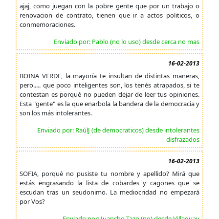
ajaj, como juegan con la pobre gente que por un trabajo o
renovacion de contrato, tienen que ir a actos politicos, o
conmemoraciones.
Enviado por: Pablo (no lo uso) desde cerca no mas
16-02-2013
BOINA VERDE, la mayoría te insultan de distintas maneras,
pero..... que poco inteligentes son, los tenés atrapados, si te
contestan es porqué no pueden dejar de leer tus opiniones.
Esta "gente" es la que enarbola la bandera de la democracia y
son los más intolerantes.
Enviado por: RaúlJ (de democraticos) desde intolerantes
disfrazados
16-02-2013
SOFIA, porqué no pusiste tu nombre y apellido? Mirá que
estás engrasando la lista de cobardes y cagones que se
escudan tras un seudonimo. La mediocridad no empezará
por Vos?
Enviado por: Juancho Tazo (no) desde Villaguay