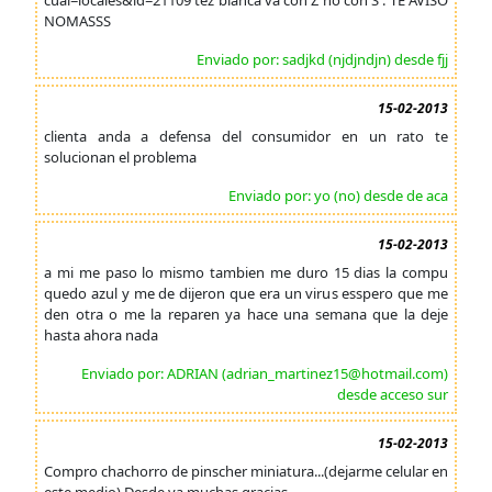
cual=locales&id=21109 tez blanca va con Z no con S . TE AVISO
NOMASSS
Enviado por: sadjkd (njdjndjn) desde fjj
15-02-2013
clienta anda a defensa del consumidor en un rato te
solucionan el problema
Enviado por: yo (no) desde de aca
15-02-2013
a mi me paso lo mismo tambien me duro 15 dias la compu
quedo azul y me de dijeron que era un virus esspero que me
den otra o me la reparen ya hace una semana que la deje
hasta ahora nada
Enviado por: ADRIAN (adrian_martinez15@hotmail.com)
desde acceso sur
15-02-2013
Compro chachorro de pinscher miniatura...(dejarme celular en