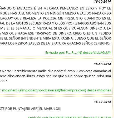
16-10-2014
ÑANDO O ME ACOSTÉ EN MI CAMA PENSANDO EN ESTO Y HOY LE
PORQUE HASTA EL MOMENTO EN NINGÚN MEDIO A SALIDO NADA CREO
LAGUAY QUE REALIZA LA POLICIA. ME PREGUNTO CUANTOD ES EL
SUAL DE LA MOTOS SECUESTRADA Y Q LOS PROPIETARIOS ABONAN SUS
ME SI ES SEMANAL O MENSUAL SI ES QUE VA ALGUN DINERO A LA
 VES QUE HAGA ESE TRASPASO DE DINERO. CREO Q ES UN PEDIDO
UE EL SEÑOR INTENDENTE MIRA ESTA PAGINA, LUEGO QUE EL SEÑOR
ARA LOS RESPONSABLES DE LA JEFATURA .GRACIAS SEÑOR CEFERINO.
Enviado por: P.... R.... (N) desde VILLAGUAY
16-10-2014
Norte? increíblemente nadie dijo nada! fueron 9 las vacas afanadas al
, pero ellos andan libres. estoy seguro que si un pobre gaucho roba una
a????
r: mojonero (elmojoneronorobavacas@lascompra.com) desde mojones
16-10-2014
TE POR PUNTAJE!!! ABRÍ EL MARULO!!!
Enviado por: DOCENTE (DOCENTE) desde VILLAGUAY