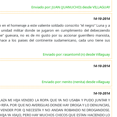
Enviado por: JUAN (JUANUCHO) desde VILLAGUAY
14-10-2014
o en el homenaje a este valiente soldado conscrito "el negro" Luna y a
 unidad militar donde se jugaron en cumplimiento del deber,siendo
e" guevara, no es de mi gusto por su accionar guerrillero marxista,
 hace a los paises del continente sudamericano, cada uno tiene sus
Enviado por: rasantomil (n) desde Villaguay
14-10-2014
Enviado por: nenito (nenita) desde villaguay
14-10-2014
A PLAZA MI HIJA VENDIO LA ROPA QUE YA NO USABA Y PUDO JUNTAR Y
O RIFA. POR QUE NO AVERIGUAS DONDE HAY DROGA Y LO DENUNCIAS,
 A VENDER POR Q NECESITA Y NO ANDAN ROBANDO NI DROGANDOSE.
I HIJA YA VIAJO, PERO HAY MUCHOS CHICOS QUE ESTAN HACIENDO LO