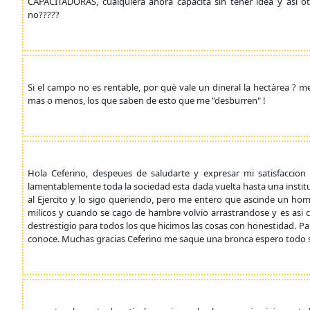
CAPACITADORAS, cualquiera ahora capacita sin tener idea y asi 
no?????
Si el campo no es rentable, por què vale un dineral la hectàrea ? 
mas o menos, los que saben de esto que me "desburren" !
Hola Ceferino, despeues de saludarte y expresar mi satisfacci
lamentablemente toda la sociedad esta dada vuelta hasta una instit
al Ejercito y lo sigo queriendo, pero me entero que ascinde un ho
milicos y cuando se cago de hambre volvio arrastrandose y es asi 
destrestigio para todos los que hicimos las cosas con honestidad. Pa
conoce. Muchas gracias Ceferino me saque una bronca espero todo