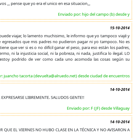
s ,,, pense que yo era el unico en esa situacion,,,
Enviado por: hijo del campo (b) desde y
15-10-2014
 puede viajar, lo lamento muchisimo, le informo que yo tampoco viajé y
 de egresados que mis padres no pudieron pagar ni yo tampoco. No es
iene que ver si es o no difícil ganar el peso, para eso están los padres,
mo, ni la injusticia social, ni la pobreza, ni nada, justifica lo ilegal. LO
estoy podrido de ver como cada uno acomoda las cosas según su
r: juancho tacorta (devuelta@alruedo.net) desde ciudad de encuentros
14-10-2014
R EXPRESARSE LIBREMENTE. SALUDOS GENTE!!
Enviado por: F (JF) desde Villaguay
14-10-2014
R QUE EL VIERNES NO HUBO CLASE EN LA TÉCNICA Y NO AVISARON A