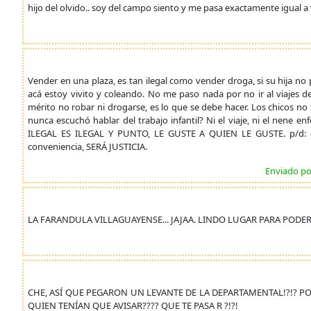
hijo del olvido.. soy del campo siento y me pasa exactamente igual a vo
Vender en una plaza, es tan ilegal como vender droga, si su hija no
acá estoy vivito y coleando. No me paso nada por no ir al viajes
mérito no robar ni drogarse, es lo que se debe hacer. Los chicos no t
nunca escuchó hablar del trabajo infantil? Ni el viaje, ni el nene enfer
ILEGAL ES ILEGAL Y PUNTO, LE GUSTE A QUIEN LE GUSTE. p/d: 
conveniencia, SERÁ JUSTICIA.
Enviado po
LA FARANDULA VILLAGUAYENSE... JAJAA. LINDO LUGAR PARA PODE
CHE, ASÍ QUE PEGARON UN LEVANTE DE LA DEPARTAMENTAL!?!? PO
QUIEN TENÍAN QUE AVISAR???? QUE TE PASA R ?!?!