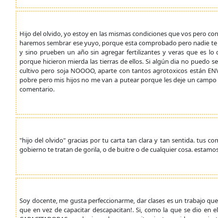
Hijo del olvido, yo estoy en las mismas condiciones que vos pero co
haremos sembrar ese yuyo, porque esta comprobado pero nadie te lo 
y sino prueben un año sin agregar fertilizantes y veras que es l
porque hicieron mierda las tierras de ellos. Si algún dia no puedo 
cultivo pero soja NOOOO, aparte con tantos agrotoxicos están E
pobre pero mis hijos no me van a putear porque les deje un campo 
comentario.
"hijo del olvido" gracias por tu carta tan clara y tan sentida. tus c
gobierno te tratan de gorila, o de buitre o de cualquier cosa. esta
Soy docente, me gusta perfeccionarme, dar clases es un trabajo qu
que en vez de capacitar descapacitan!. Si, como la que se dio en 