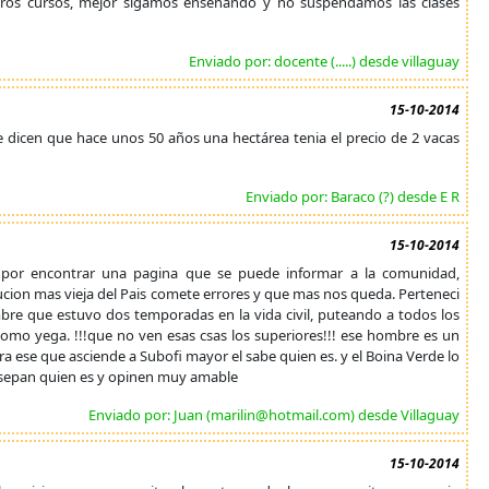
otros cursos, mejor sigamos enseñando y no suspendamos las clases
Enviado por: docente (.....) desde villaguay
15-10-2014
me dicen que hace unos 50 años una hectárea tenia el precio de 2 vacas
Enviado por: Baraco (?) desde E R
15-10-2014
on por encontrar una pagina que se puede informar a la comunidad,
ucion mas vieja del Pais comete errores y que mas nos queda. Perteneci
mbre que estuvo dos temporadas en la vida civil, puteando a todos los
como yega. !!!que no ven esas csas los superiores!!! ese hombre es un
ra ese que asciende a Subofi mayor el sabe quien es. y el Boina Verde lo
 sepan quien es y opinen muy amable
Enviado por: Juan (marilin@hotmail.com) desde Villaguay
15-10-2014