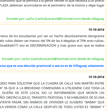
a buenisimo que se permita a la gente vender lo que necesita a un precio
PLAZA ,deberian acomodarse en el perimetro de la misma y dejar lugar
Enviado por: cacho (cachobuscaroli@hotmail.com) desde villaguay
15-10-2014
la reina de los estudiantes por ser un hecho absolutamente denigrante
pelo rubio deben ser menos del 5% de las 4 elegidas el 75% eran rubias.
ele, Goebbels??? eso es DISCRIMINACION y mas grave aun que se realice
Enviado por: cacho (cachobuscaroli@hotmail.com) desde de villaguay
aviso que es una elección provincial o sea no es de Villaguay solamente.
15-10-2014
DIDO PARA SOLICITAR QUE LA CUADRA DE CALLE SAN MARTÍN ENTRE
" YA QUE A LA BREVEDAD COMENZARA A UTILIZARSE CASI TODA LA
LA DUEÑA DE ESTE LOCAL NO LE INFORMARON QUE MONTA UN
ÑO OBSTACULIZA EL TRANSITO PEATONAL Y NI HABLEMOS DE SI UNA
TENTA PASAR. SIN ÁNIMOS DE OFENDER LE SUGIERO "BAIMA" QUE
 LA VEREDA COMO LA CALLE DESPUÉS DE TODO USTED ES "BAIMA" Y