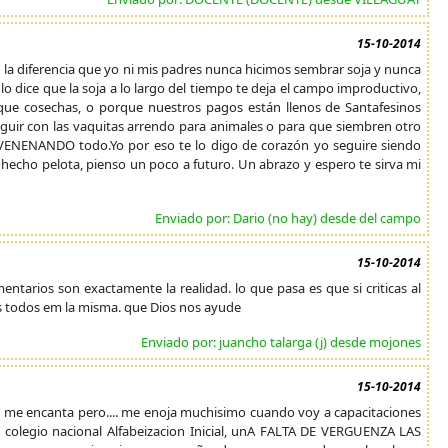
15-10-2014
n la diferencia que yo ni mis padres nunca hicimos sembrar soja y nunca
dice que la soja a lo largo del tiempo te deja el campo improductivo,
o que cosechas, o porque nuestros pagos están llenos de Santafesinos
seguir con las vaquitas arrendo para animales o para que siembren otro
NVENENANDO todo.Yo por eso te lo digo de corazón yo seguire siendo
hecho pelota, pienso un poco a futuro. Un abrazo y espero te sirva mi
Enviado por: Dario (no hay) desde del campo
15-10-2014
omentarios son exactamente la realidad. lo que pasa es que si criticas al
mos todos em la misma. que Dios nos ayude
Enviado por: juancho talarga (j) desde mojones
15-10-2014
e me encanta pero.... me enoja muchisimo cuando voy a capacitaciones
el colegio nacional Alfabeizacion Inicial, unA FALTA DE VERGUENZA LAS