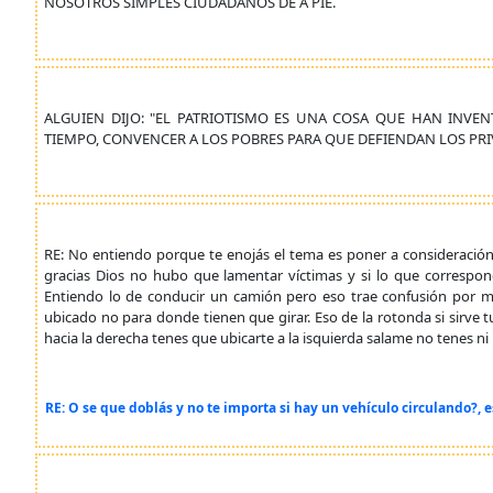
NOSOTROS SIMPLES CIUDADANOS DE A PIE.
ALGUIEN DIJO: "EL PATRIOTISMO ES UNA COSA QUE HAN INVE
TIEMPO, CONVENCER A LOS POBRES PARA QUE DEFIENDAN LOS PRI
RE: No entiendo porque te enojás el tema es poner a consideración 
gracias Dios no hubo que lamentar víctimas y si lo que correspo
Entiendo lo de conducir un camión pero eso trae confusión por m
ubicado no para donde tienen que girar. Eso de la rotonda si sirve t
hacia la derecha tenes que ubicarte a la isquierda salame no tenes n
RE: O se que doblás y no te importa si hay un vehículo circulando?, e