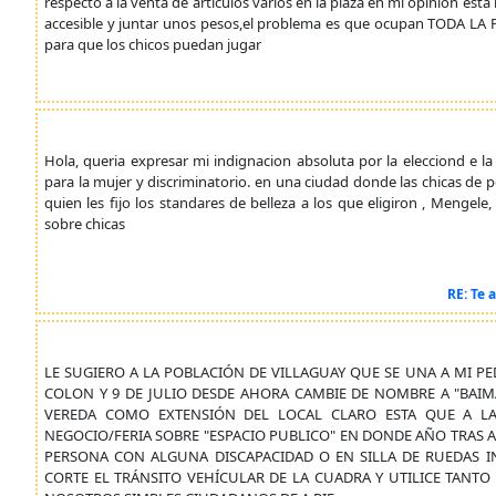
respecto a la venta de articulos varios en la plaza en mi opinion est
accesible y juntar unos pesos,el problema es que ocupan TODA LA 
para que los chicos puedan jugar
Hola, queria expresar mi indignacion absoluta por la elecciond e 
para la mujer y discriminatorio. en una ciudad donde las chicas de 
quien les fijo los standares de belleza a los que eligiron , Meng
sobre chicas
RE: Te 
LE SUGIERO A LA POBLACIÓN DE VILLAGUAY QUE SE UNA A MI PE
COLON Y 9 DE JULIO DESDE AHORA CAMBIE DE NOMBRE A "BAIMA
VEREDA COMO EXTENSIÓN DEL LOCAL CLARO ESTA QUE A 
NEGOCIO/FERIA SOBRE "ESPACIO PUBLICO" EN DONDE AÑO TRAS A
PERSONA CON ALGUNA DISCAPACIDAD O EN SILLA DE RUEDAS IN
CORTE EL TRÁNSITO VEHÍCULAR DE LA CUADRA Y UTILICE TANTO