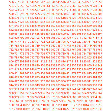
536
537
538
539
540
541
542
543
544
545
546
547
548
549
550
551
552
553
554
555
556
557
558
559
560
561
562
563
564
565
566
567
568
569
570
571
572
573
574
575
576
577
578
579
580
581
582
583
584
585
586
587
588
589
590
591
592
593
594
595
596
597
598
599
600
601
602
603
604
605
606
607
608
609
610
611
612
613
614
615
616
617
618
619
620
621
622
623
624
625
626
627
628
629
630
631
632
633
634
635
636
637
638
639
640
641
642
643
644
645
646
647
648
649
650
651
652
653
654
655
656
657
658
659
660
661
662
663
664
665
666
667
668
669
670
671
672
673
674
675
676
677
678
679
680
681
682
683
684
685
686
687
688
689
690
691
692
693
694
695
696
697
698
699
700
701
702
703
704
705
706
707
708
709
710
711
712
713
714
715
716
717
718
719
720
721
722
723
724
725
726
727
728
729
730
731
732
733
734
735
736
737
738
739
740
741
742
743
744
745
746
747
748
749
750
751
752
753
754
755
756
757
758
759
760
761
762
763
764
765
766
767
768
769
770
771
772
773
774
775
776
777
778
779
780
781
782
783
784
785
786
787
788
789
790
791
792
793
794
795
796
797
798
799
800
801
802
803
804
805
806
807
808
809
810
811
812
813
814
815
816
817
818
819
820
821
822
823
824
825
826
827
828
829
830
831
832
833
834
835
836
837
838
839
840
841
842
843
844
845
846
847
848
849
850
851
852
853
854
855
856
857
858
859
860
861
862
863
864
865
866
867
868
869
870
871
872
873
874
875
876
877
878
879
880
881
882
883
884
885
886
887
888
889
890
891
892
893
894
895
896
897
898
899
900
901
902
903
904
905
906
907
908
909
910
911
912
913
914
915
916
917
918
919
920
921
922
923
924
925
926
927
928
929
930
931
932
933
934
935
936
937
938
939
940
941
942
943
944
945
946
947
948
949
950
951
952
953
954
955
956
957
958
959
960
961
962
963
964
965
966
967
968
969
970
971
972
973
974
975
976
977
978
979
980
981
982
983
984
985
986
987
988
989
990
991
992
993
994
995
996
997
998
999
1000
1001
1002
1003
1004
1005
1006
1007
1008
1009
1010
1011
1012
1013
1014
1015
1016
1017
1018
1019
1020
1021
1022
1023
1024
1025
1026
1027
1028
1029
1030