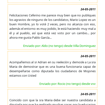
24-05-2011
Felicitaciones Ceferino me parece muy bien que no publiques
los agravios de ninguno de los candidatos, Mario Lopez es un
buen Hombre, yo lo voté 2 veces, pero no alcanza con eso,
además el entorno es muy jodido, le está haciendo muy mal a
él y al pueblo, así que está vez voto por un cambio... por
ahora me gusta Pablo García...
Enviado por: Aldo (no tengo) desde Villa Dominguez
24-05-2011
Acompañemos al sr Adrian en su reeleciòn y demosle a La sra
Maria de demostrar que es una buena funcionaria capaz de
desempeñarse como diputada los ciudadanos de Mojones
estamos con Usted
Enviado por: Rocio (no tengo) desde vvv
24-05-2011
Coincido con que la sra Maria debe ser nuestra candidata a
diputada por que ha realizado muchas cosas por la educacion