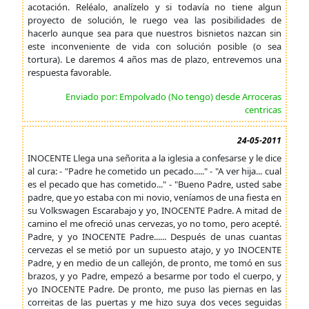
acotación. Reléalo, analízelo y si todavía no tiene algun
proyecto de solución, le ruego vea las posibilidades de
hacerlo aunque sea para que nuestros bisnietos nazcan sin
este inconveniente de vida con solución posible (o sea
tortura). Le daremos 4 años mas de plazo, entrevemos una
respuesta favorable.
Enviado por: Empolvado (No tengo) desde Arroceras
centricas
24-05-2011
INOCENTE Llega una señorita a la iglesia a confesarse y le dice
al cura: - "Padre he cometido un pecado....." - "A ver hija... cual
es el pecado que has cometido..." - "Bueno Padre, usted sabe
padre, que yo estaba con mi novio, veníamos de una fiesta en
su Volkswagen Escarabajo y yo, INOCENTE Padre. A mitad de
camino el me ofreció unas cervezas, yo no tomo, pero acepté.
Padre, y yo INOCENTE Padre...... Después de unas cuantas
cervezas el se metió por un supuesto atajo, y yo INOCENTE
Padre, y en medio de un callejón, de pronto, me tomó en sus
brazos, y yo Padre, empezó a besarme por todo el cuerpo, y
yo INOCENTE Padre. De pronto, me puso las piernas en las
correitas de las puertas y me hizo suya dos veces seguidas