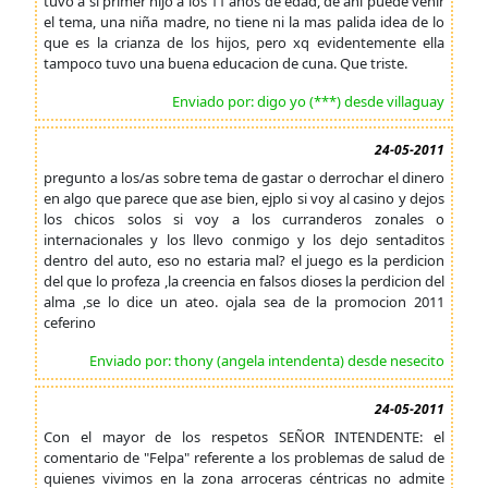
tuvo a si primer hijo a los 11 años de edad, de ahi puede venir
el tema, una niña madre, no tiene ni la mas palida idea de lo
que es la crianza de los hijos, pero xq evidentemente ella
tampoco tuvo una buena educacion de cuna. Que triste.
Enviado por: digo yo (***) desde villaguay
24-05-2011
pregunto a los/as sobre tema de gastar o derrochar el dinero
en algo que parece que ase bien, ejplo si voy al casino y dejos
los chicos solos si voy a los curranderos zonales o
internacionales y los llevo conmigo y los dejo sentaditos
dentro del auto, eso no estaria mal? el juego es la perdicion
del que lo profeza ,la creencia en falsos dioses la perdicion del
alma ,se lo dice un ateo. ojala sea de la promocion 2011
ceferino
Enviado por: thony (angela intendenta) desde nesecito
24-05-2011
Con el mayor de los respetos SEÑOR INTENDENTE: el
comentario de "Felpa" referente a los problemas de salud de
quienes vivimos en la zona arroceras céntricas no admite