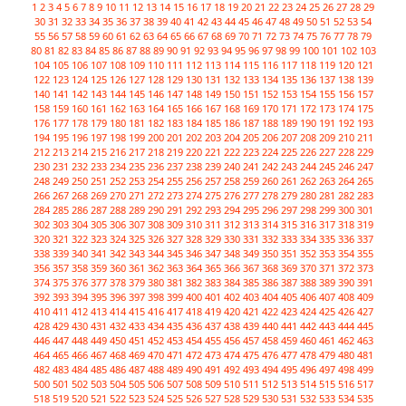
1
2
3
4
5
6
7
8
9
10
11
12
13
14
15
16
17
18
19
20
21
22
23
24
25
26
27
28
29
30
31
32
33
34
35
36
37
38
39
40
41
42
43
44
45
46
47
48
49
50
51
52
53
54
55
56
57
58
59
60
61
62
63
64
65
66
67
68
69
70
71
72
73
74
75
76
77
78
79
80
81
82
83
84
85
86
87
88
89
90
91
92
93
94
95
96
97
98
99
100
101
102
103
104
105
106
107
108
109
110
111
112
113
114
115
116
117
118
119
120
121
122
123
124
125
126
127
128
129
130
131
132
133
134
135
136
137
138
139
140
141
142
143
144
145
146
147
148
149
150
151
152
153
154
155
156
157
158
159
160
161
162
163
164
165
166
167
168
169
170
171
172
173
174
175
176
177
178
179
180
181
182
183
184
185
186
187
188
189
190
191
192
193
194
195
196
197
198
199
200
201
202
203
204
205
206
207
208
209
210
211
212
213
214
215
216
217
218
219
220
221
222
223
224
225
226
227
228
229
230
231
232
233
234
235
236
237
238
239
240
241
242
243
244
245
246
247
248
249
250
251
252
253
254
255
256
257
258
259
260
261
262
263
264
265
266
267
268
269
270
271
272
273
274
275
276
277
278
279
280
281
282
283
284
285
286
287
288
289
290
291
292
293
294
295
296
297
298
299
300
301
302
303
304
305
306
307
308
309
310
311
312
313
314
315
316
317
318
319
320
321
322
323
324
325
326
327
328
329
330
331
332
333
334
335
336
337
338
339
340
341
342
343
344
345
346
347
348
349
350
351
352
353
354
355
356
357
358
359
360
361
362
363
364
365
366
367
368
369
370
371
372
373
374
375
376
377
378
379
380
381
382
383
384
385
386
387
388
389
390
391
392
393
394
395
396
397
398
399
400
401
402
403
404
405
406
407
408
409
410
411
412
413
414
415
416
417
418
419
420
421
422
423
424
425
426
427
428
429
430
431
432
433
434
435
436
437
438
439
440
441
442
443
444
445
446
447
448
449
450
451
452
453
454
455
456
457
458
459
460
461
462
463
464
465
466
467
468
469
470
471
472
473
474
475
476
477
478
479
480
481
482
483
484
485
486
487
488
489
490
491
492
493
494
495
496
497
498
499
500
501
502
503
504
505
506
507
508
509
510
511
512
513
514
515
516
517
518
519
520
521
522
523
524
525
526
527
528
529
530
531
532
533
534
535