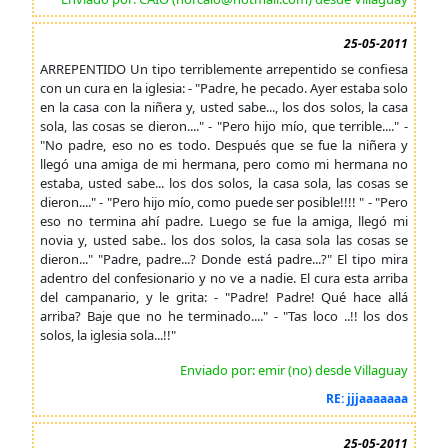
25-05-2011
ARREPENTIDO Un tipo terriblemente arrepentido se confiesa
con un cura en la iglesia: - "Padre, he pecado. Ayer estaba solo
en la casa con la niñera y, usted sabe..., los dos solos, la casa
sola, las cosas se dieron...." - "Pero hijo mío, que terrible...." -
"No padre, eso no es todo. Después que se fue la niñera y
llegó una amiga de mi hermana, pero como mi hermana no
estaba, usted sabe... los dos solos, la casa sola, las cosas se
dieron...." - "Pero hijo mío, como puede ser posible!!!! " - "Pero
eso no termina ahí padre. Luego se fue la amiga, llegó mi
novia y, usted sabe.. los dos solos, la casa sola las cosas se
dieron..." "Padre, padre...? Donde está padre...?" El tipo mira
adentro del confesionario y no ve a nadie. El cura esta arriba
del campanario, y le grita: - "Padre! Padre! Qué hace allá
arriba? Baje que no he terminado...." - "Tas loco ..!! los dos
solos, la iglesia sola...!!"
Enviado por: emir (no) desde Villaguay
RE: jjjaaaaaaa
25-05-2011