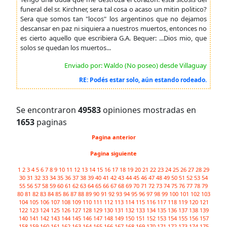
funeral del sr. Kirchner, sera tal cosa o acaso un mitin politico?
Sera que somos tan "locos" los argentinos que no dejamos
descansar en paz ni siquiera a nuestros muertos, entonces no
es cierto aquello que escribiera G.A. Bequer: ...Dios mio, que
solos se quedan los muertos...
Enviado por: Waldo (No poseo) desde Villaguay
RE: Podés estar solo, aún estando rodeado.
Se encontraron
49583
opiniones mostradas en
1653
paginas
Pagina anterior
Pagina siguiente
1
2
3
4
5
6
7
8
9
10
11
12
13
14
15
16
17
18
19
20
21
22
23
24
25
26
27
28
29
30
31
32
33
34
35
36
37
38
39
40
41
42
43
44
45
46
47
48
49
50
51
52
53
54
55
56
57
58
59
60
61
62
63
64
65
66
67
68
69
70
71
72
73
74
75
76
77
78
79
80
81
82
83
84
85
86
87
88
89
90
91
92
93
94
95
96
97
98
99
100
101
102
103
104
105
106
107
108
109
110
111
112
113
114
115
116
117
118
119
120
121
122
123
124
125
126
127
128
129
130
131
132
133
134
135
136
137
138
139
140
141
142
143
144
145
146
147
148
149
150
151
152
153
154
155
156
157
158
159
160
161
162
163
164
165
166
167
168
169
170
171
172
173
174
175