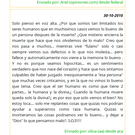
Enviado por: Ariel (opiniones.com) desde federal
30-10-2010
Solo pienso en voz alta. ¿Por que somos tan limitados los
seres humanos que en muchisimos casos vemos lo bueno de
un persona despues de la muerte? ¿Que misterio encierra la
muerte que hace que nos olvidemos de lo malo? Creo que
nos pasa a muchos... mientras vive "fulano" solo o casi
siempre vemos sus defectos o lo que nos molesta... pero
fallece y automaticamente nos viene a la memoria lo bueno .
Y no es porque seamos hipocritas... es un sentimiento
verdadero que nos nace del corazón y hace que nos sintamos
culpables de haber juzgado mezquinamente a "esa persona"
que muchas veces criticamos, y en la que no vimos lo bueno
que tenia. Creo que el ser humano es como que tiene 2
partes... la humana y la divina.¿ Cuando la humana muere
queda solo la divina?¿ es por eso que solo vemos el bien? No
estoy loca.... solo me replanteo cosas que quizas nos podrian
ayudar a superarnos como raza humana. Quizas si
invirtieramos las cosas podriamos ver lo bueno... y dejar a
"Dios" lo que pensamos malo?. S.O.S!!!!
Enviado por: silvia (aa) desde aca