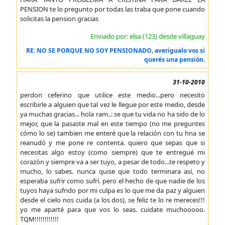
PENSION te lo pregunto por todas las traba que pone cuando
solicitas la pension gracias
Enviado por: elsa (123) desde villaguay
RE: NO SE PORQUE NO SOY PENSIONADO, averigualo vos si
querés una pensión.
31-10-2010
perdon ceferino que utilice este medio...pero necesito
escribirle a alguien que tal vez le llegue por este medio, desde
ya muchas gracias... hola ram..: se que tu vida no ha sido de lo
mejor, que la pasaste mal en este tiempo (no me preguntes
cómo lo se) tambien me enteré que la relación con tu hna se
reanudó y me pone re contenta. quiero que sepas que si
necesitas algo estoy (como siempre) que te entregué mi
corazón y siempre va a ser tuyo, a pesar de todo...te respeto y
mucho, lo sabes. nunca quise que todo terminara así, no
esperaba sufrir como sufrí. pero el hecho de que nadie de los
tuyos haya sufrido por mi culpa es lo que me da paz y alguien
desde el cielo nos cuida (a los dos), se feliz te lo re mereces!!!
yo me aparté para que vos lo seas. cuidate muchooooo.
TQM!!!!!!!!!!!!