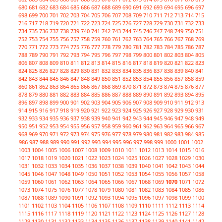
680
681
682
683
684
685
686
687
688
689
690
691
692
693
694
695
696
697
698
699
700
701
702
703
704
705
706
707
708
709
710
711
712
713
714
715
716
717
718
719
720
721
722
723
724
725
726
727
728
729
730
731
732
733
734
735
736
737
738
739
740
741
742
743
744
745
746
747
748
749
750
751
752
753
754
755
756
757
758
759
760
761
762
763
764
765
766
767
768
769
770
771
772
773
774
775
776
777
778
779
780
781
782
783
784
785
786
787
788
789
790
791
792
793
794
795
796
797
798
799
800
801
802
803
804
805
806
807
808
809
810
811
812
813
814
815
816
817
818
819
820
821
822
823
824
825
826
827
828
829
830
831
832
833
834
835
836
837
838
839
840
841
842
843
844
845
846
847
848
849
850
851
852
853
854
855
856
857
858
859
860
861
862
863
864
865
866
867
868
869
870
871
872
873
874
875
876
877
878
879
880
881
882
883
884
885
886
887
888
889
890
891
892
893
894
895
896
897
898
899
900
901
902
903
904
905
906
907
908
909
910
911
912
913
914
915
916
917
918
919
920
921
922
923
924
925
926
927
928
929
930
931
932
933
934
935
936
937
938
939
940
941
942
943
944
945
946
947
948
949
950
951
952
953
954
955
956
957
958
959
960
961
962
963
964
965
966
967
968
969
970
971
972
973
974
975
976
977
978
979
980
981
982
983
984
985
986
987
988
989
990
991
992
993
994
995
996
997
998
999
1000
1001
1002
1003
1004
1005
1006
1007
1008
1009
1010
1011
1012
1013
1014
1015
1016
1017
1018
1019
1020
1021
1022
1023
1024
1025
1026
1027
1028
1029
1030
1031
1032
1033
1034
1035
1036
1037
1038
1039
1040
1041
1042
1043
1044
1045
1046
1047
1048
1049
1050
1051
1052
1053
1054
1055
1056
1057
1058
1059
1060
1061
1062
1063
1064
1065
1066
1067
1068
1069
1070
1071
1072
1073
1074
1075
1076
1077
1078
1079
1080
1081
1082
1083
1084
1085
1086
1087
1088
1089
1090
1091
1092
1093
1094
1095
1096
1097
1098
1099
1100
1101
1102
1103
1104
1105
1106
1107
1108
1109
1110
1111
1112
1113
1114
1115
1116
1117
1118
1119
1120
1121
1122
1123
1124
1125
1126
1127
1128
1129
1130
1131
1132
1133
1134
1135
1136
1137
1138
1139
1140
1141
1142