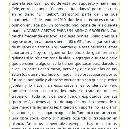
que ella sea. Es mi punto de vista por supuesto y nada más.
Cefe, entre las tantas “Columnas ciudadanas” por mí escritas
en el diario “El Pueblo”, transcribo parte de una que
apareciera el 2 de junio de 2010, donde tras recibir esa misma
opinión enviada por un conocido mío, opiné de la siguiente
manera: VARIAS ARISTAS PARA UN MISMO PROBLEMA Con
mucha frecuencia escucho las quejas por las jubilaciones que
hoy se otorgan a quienes tienen 60 o 65 años, según se trate
de mujeres o varones. Argumentan que esas personas jamás
aportaron y hoy consiguen un beneficio de igual forma de
quienes sí lo hicieron toda la vida. Y agregan que ese dinero
que perciben a alguien se lo tienen que sacar para dárselo a
ellos. En parte tienen razón, pero hay que dividir las aguas.
Están los que nunca hicieron nada, ni se preocuparon por su
futuro ni por nadie y ahora se encuentran con que se pueden
jubilar, y lo hacen. En esos casos sí es condenable. Pero
también están los otros, los más. Se trata de quienes
trabajaron toda su vida pero fueron explotados por sus
“patrones”, quienes aparte de pagarles mucho menos de lo
que manda la ley jamás les hicieron un aporte, no les dieron
vacaciones, ni les pagaron aguinaldo. Tampoco contaron con
una obra social como sí hubiera ocurrido si trabajaran en
blanco. De estos lamentables ejemplos hay muchísimos,