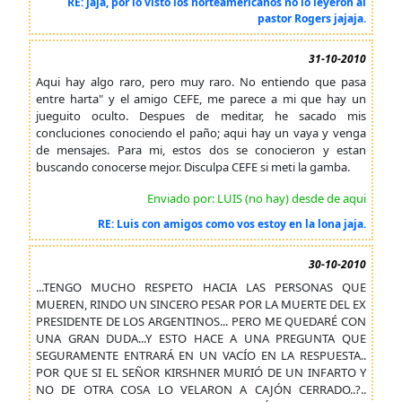
RE: jaja, por lo visto los norteamericanos no lo leyeron al
pastor Rogers jajaja.
31-10-2010
Aqui hay algo raro, pero muy raro. No entiendo que pasa
entre harta" y el amigo CEFE, me parece a mi que hay un
jueguito oculto. Despues de meditar, he sacado mis
concluciones conociendo el paño; aqui hay un vaya y venga
de mensajes. Para mi, estos dos se conocieron y estan
buscando conocerse mejor. Disculpa CEFE si meti la gamba.
Enviado por: LUIS (no hay) desde de aqui
RE: Luis con amigos como vos estoy en la lona jaja.
30-10-2010
...TENGO MUCHO RESPETO HACIA LAS PERSONAS QUE
MUEREN, RINDO UN SINCERO PESAR POR LA MUERTE DEL EX
PRESIDENTE DE LOS ARGENTINOS... PERO ME QUEDARÉ CON
UNA GRAN DUDA...Y ESTO HACE A UNA PREGUNTA QUE
SEGURAMENTE ENTRARÁ EN UN VACÍO EN LA RESPUESTA..
POR QUE SI EL SEÑOR KIRSHNER MURIÓ DE UN INFARTO Y
NO DE OTRA COSA LO VELARON A CAJÓN CERRADO..?..