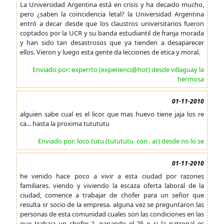
La Universidad Argentina está en crisis y ha decaido mucho,
pero ¿saben la coincidencia letal? la Universidad Argentina
entró a decar desde que los claustros universitarios fueron
coptados por la UCR y su banda estudiantil de franja morada
y han sido tan desastrosos que ya tienden a desaparecer
ellos. Vieron y luego esta gente da lecciones de etica y moral.
Enviado por: experrto (experienci@hot) desde villaguay la
hermosa
01-11-2010
alguien sabe cual es el licor que mas huevo tiene jaja los re
ca... hasta la proxima tutututu
Enviado por: loco tutu (tutututu. con . ar) desde no lo se
01-11-2010
he venido hace poco a vivir a esta ciudad por razones
familiares. viendo y viviendo la escaza oferta laboral de la
ciudad, comence a trabajar de chofer para un señor que
resulta sr socio de la empresa. alguna vez se preguntaron las
personas de esta comunidad cuales son las condiciones en las
que trabaja un chofer ?, ganando el 25 o si la patronal es