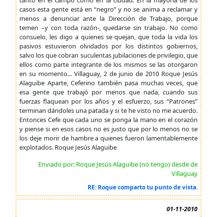
tanto en el campo como en la ciudad. En la mayoría de los
casos esta gente está en “negro” y no se anima a reclamar y
menos a denunciar ante la Dirección de Trabajo, porque
temen –y con toda razón-, quedarse sin trabajo. No como
consuelo, les digo a quienes se quejan, que toda la vida los
pasivos estuvieron olvidados por los distintos gobiernos,
salvo los que cobran suculentas jubilaciones de privilegio, que
ellos como parte integrante de los mismos se las otorgaron
en su momento... Villaguay, 2 de junio de 2010 Roque Jesús
Alaguibe Aparte, Ceferino también pasa muchas veces, que
esa gente que trabajó por menos que nada, cuando sus
fuerzas flaquean por los años y el esfuerzo, sus “Patrones”
terminan dándoles una patada y si te he visto no me acuerdo.
Entonces Cefe que cada uno se ponga la mano en el corazón
y piense si en esos casos no es justo que por lo menos no se
los deje morir de hambre a quienes fueron lamentablemente
explotados. Roque Jesús Alaguibe
Enviado por: Roque Jesús Alaguibe (no tengo) desde de
Villaguay
RE: Roque comparto tu punto de vista.
01-11-2010