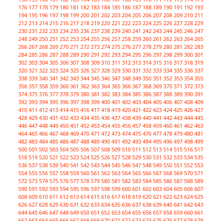
176
177
178
179
180
181
182
183
184
185
186
187
188
189
190
191
192
193
194
195
196
197
198
199
200
201
202
203
204
205
206
207
208
209
210
211
212
213
214
215
216
217
218
219
220
221
222
223
224
225
226
227
228
229
230
231
232
233
234
235
236
237
238
239
240
241
242
243
244
245
246
247
248
249
250
251
252
253
254
255
256
257
258
259
260
261
262
263
264
265
266
267
268
269
270
271
272
273
274
275
276
277
278
279
280
281
282
283
284
285
286
287
288
289
290
291
292
293
294
295
296
297
298
299
300
301
302
303
304
305
306
307
308
309
310
311
312
313
314
315
316
317
318
319
320
321
322
323
324
325
326
327
328
329
330
331
332
333
334
335
336
337
338
339
340
341
342
343
344
345
346
347
348
349
350
351
352
353
354
355
356
357
358
359
360
361
362
363
364
365
366
367
368
369
370
371
372
373
374
375
376
377
378
379
380
381
382
383
384
385
386
387
388
389
390
391
392
393
394
395
396
397
398
399
400
401
402
403
404
405
406
407
408
409
410
411
412
413
414
415
416
417
418
419
420
421
422
423
424
425
426
427
428
429
430
431
432
433
434
435
436
437
438
439
440
441
442
443
444
445
446
447
448
449
450
451
452
453
454
455
456
457
458
459
460
461
462
463
464
465
466
467
468
469
470
471
472
473
474
475
476
477
478
479
480
481
482
483
484
485
486
487
488
489
490
491
492
493
494
495
496
497
498
499
500
501
502
503
504
505
506
507
508
509
510
511
512
513
514
515
516
517
518
519
520
521
522
523
524
525
526
527
528
529
530
531
532
533
534
535
536
537
538
539
540
541
542
543
544
545
546
547
548
549
550
551
552
553
554
555
556
557
558
559
560
561
562
563
564
565
566
567
568
569
570
571
572
573
574
575
576
577
578
579
580
581
582
583
584
585
586
587
588
589
590
591
592
593
594
595
596
597
598
599
600
601
602
603
604
605
606
607
608
609
610
611
612
613
614
615
616
617
618
619
620
621
622
623
624
625
626
627
628
629
630
631
632
633
634
635
636
637
638
639
640
641
642
643
644
645
646
647
648
649
650
651
652
653
654
655
656
657
658
659
660
661
662
663
664
665
666
667
668
669
670
671
672
673
674
675
676
677
678
679