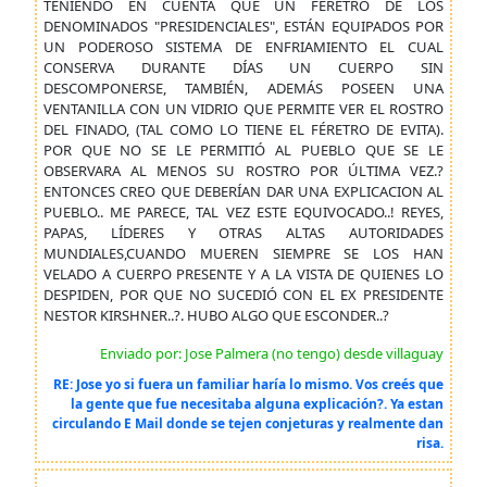
TENIENDO EN CUENTA QUE UN FÉRETRO DE LOS
DENOMINADOS "PRESIDENCIALES", ESTÁN EQUIPADOS POR
UN PODEROSO SISTEMA DE ENFRIAMIENTO EL CUAL
CONSERVA DURANTE DÍAS UN CUERPO SIN
DESCOMPONERSE, TAMBIÉN, ADEMÁS POSEEN UNA
VENTANILLA CON UN VIDRIO QUE PERMITE VER EL ROSTRO
DEL FINADO, (TAL COMO LO TIENE EL FÉRETRO DE EVITA).
POR QUE NO SE LE PERMITIÓ AL PUEBLO QUE SE LE
OBSERVARA AL MENOS SU ROSTRO POR ÚLTIMA VEZ.?
ENTONCES CREO QUE DEBERÍAN DAR UNA EXPLICACION AL
PUEBLO.. ME PARECE, TAL VEZ ESTE EQUIVOCADO..! REYES,
PAPAS, LÍDERES Y OTRAS ALTAS AUTORIDADES
MUNDIALES,CUANDO MUEREN SIEMPRE SE LOS HAN
VELADO A CUERPO PRESENTE Y A LA VISTA DE QUIENES LO
DESPIDEN, POR QUE NO SUCEDIÓ CON EL EX PRESIDENTE
NESTOR KIRSHNER..?. HUBO ALGO QUE ESCONDER..?
Enviado por: Jose Palmera (no tengo) desde villaguay
RE: Jose yo si fuera un familiar haría lo mismo. Vos creés que
la gente que fue necesitaba alguna explicación?. Ya estan
circulando E Mail donde se tejen conjeturas y realmente dan
risa.