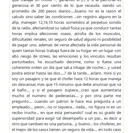
generosa el 30 por ciento de lo que recauda. siendo un
promedio de 200 pesos diarios.....bueno no es la razon el
calculo sino saber las condiciones ...sin registro alguno en la
afip, manejan 12,16,10 horas sometidos al perpetuo sonido
de la radio, afectandose su salud fisica ya que conducir tantas
horas implica afecciones oseas, atrofia de los musculos,
dificultades renales, sin seguro de salud alguno ni posibilidad
de pagar uno. ademas de verse afectada la vida personal de
quien tantas horas trabaja fuera de su hogar en un lugar con
alto riesgo de strees, las emociones y los vinculos resultan
perturbados. he escuchado decirme, como si fuese una
coherente orden un dia que sali a trbajar de noche.... y usted
podra estirar hasta las dos.....? de la tarde... aclaro. mire si yo
soy un pasajero y se que el chofer hace 12 horas que maneja
sin descansar, mas que 15 minutos que debe anunciar que va
al baño.... y si el pasajero supiera....creo que aumentaria
mucho el numero de pederastas.... y por otra parte me
pregunto.... cuando un patron le hace esa pregunta a un
empleado.... peon... no ni siquiera... nada... no figura ni en un
recibo trucho... en que esta pensando? cual es su grado de
superioridad para exigir tal desempeño a un par... es decir a
otro que tambien es una persona... y bueno... los choferes, en
el mejor de los casos tienen un seguro de vida.... en todo caso