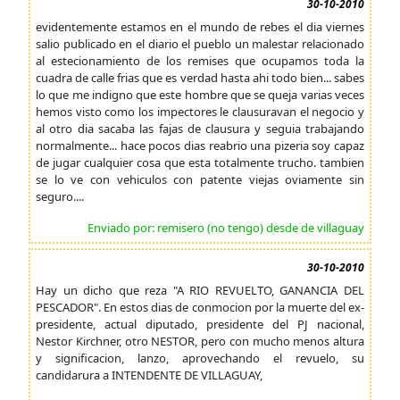
30-10-2010
evidentemente estamos en el mundo de rebes el dia viernes
salio publicado en el diario el pueblo un malestar relacionado
al estecionamiento de los remises que ocupamos toda la
cuadra de calle frias que es verdad hasta ahi todo bien... sabes
lo que me indigno que este hombre que se queja varias veces
hemos visto como los impectores le clausuravan el negocio y
al otro dia sacaba las fajas de clausura y seguia trabajando
normalmente... hace pocos dias reabrio una pizeria soy capaz
de jugar cualquier cosa que esta totalmente trucho. tambien
se lo ve con vehiculos con patente viejas oviamente sin
seguro....
Enviado por: remisero (no tengo) desde de villaguay
30-10-2010
Hay un dicho que reza "A RIO REVUELTO, GANANCIA DEL
PESCADOR". En estos dias de conmocion por la muerte del ex-
presidente, actual diputado, presidente del PJ nacional,
Nestor Kirchner, otro NESTOR, pero con mucho menos altura
y significacion, lanzo, aprovechando el revuelo, su
candidarura a INTENDENTE DE VILLAGUAY,