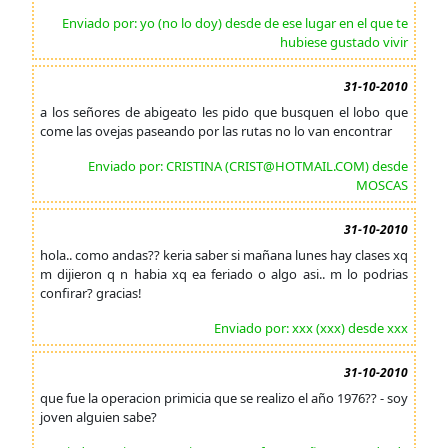
Enviado por: yo (no lo doy) desde de ese lugar en el que te
hubiese gustado vivir
31-10-2010
a los señores de abigeato les pido que busquen el lobo que
come las ovejas paseando por las rutas no lo van encontrar
Enviado por: CRISTINA (CRIST@HOTMAIL.COM) desde
MOSCAS
31-10-2010
hola.. como andas?? keria saber si mañana lunes hay clases xq
m dijieron q n habia xq ea feriado o algo asi.. m lo podrias
confirar? gracias!
Enviado por: xxx (xxx) desde xxx
31-10-2010
que fue la operacion primicia que se realizo el año 1976?? - soy
joven alguien sabe?