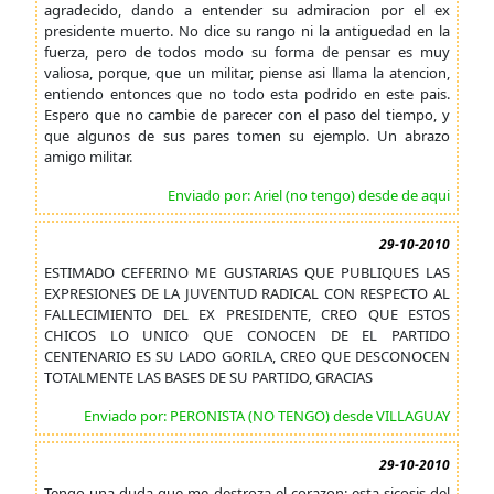
agradecido, dando a entender su admiracion por el ex
presidente muerto. No dice su rango ni la antiguedad en la
fuerza, pero de todos modo su forma de pensar es muy
valiosa, porque, que un militar, piense asi llama la atencion,
entiendo entonces que no todo esta podrido en este pais.
Espero que no cambie de parecer con el paso del tiempo, y
que algunos de sus pares tomen su ejemplo. Un abrazo
amigo militar.
Enviado por: Ariel (no tengo) desde de aqui
29-10-2010
ESTIMADO CEFERINO ME GUSTARIAS QUE PUBLIQUES LAS
EXPRESIONES DE LA JUVENTUD RADICAL CON RESPECTO AL
FALLECIMIENTO DEL EX PRESIDENTE, CREO QUE ESTOS
CHICOS LO UNICO QUE CONOCEN DE EL PARTIDO
CENTENARIO ES SU LADO GORILA, CREO QUE DESCONOCEN
TOTALMENTE LAS BASES DE SU PARTIDO, GRACIAS
Enviado por: PERONISTA (NO TENGO) desde VILLAGUAY
29-10-2010
Tengo una duda que me destroza el corazon: esta sicosis del