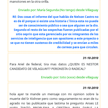
manotones en la otra orilla.
Enviado por: María Segunda (No tengo) desde Villaguay
RE: Dos cosas el informe del que hablás de Nelson Castro no
es de él porque si existe una historia c´línica esta no puede
ser de conocimiento público o sea que alguien se la dio.
Segundo el resto de las sospechas fueron publicadas por el
sitio seprin que esta gerenciado por ex integrantes de los
servicios de inteligencia que son opositores a este proyecto o
se que no tienen sustenso de credibilidad y se envían a miles
de correos para que circulen.
31-10-2010
Para Ariel de federal, tira mas datos ¿QUIEN ES NESTOR
CANDIDATO DE VIILAGUAY?? PERONISTA O RADICAL?
Enviado por: toto (xxxx) desde villaguay
31-10-2010
hola ayer te mande un mensaje con mi opinion sobre la
muerte del Sr Kishner pero como seguramente no eran de tu
agrado no las publicaste que lastima te pregunto Anses LE
HARA TANTO PROBLEMA A CRISTINA PARA DARLE LA