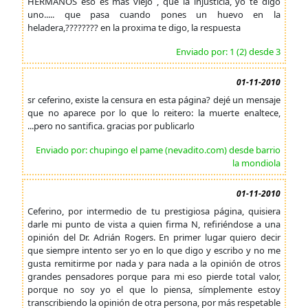
HERMANOS eso es mas viejo , que la injusticia, yo te digo
uno..... que pasa cuando pones un huevo en la
heladera,???????? en la proxima te digo, la respuesta
Enviado por: 1 (2) desde 3
01-11-2010
sr ceferino, existe la censura en esta página? dejé un mensaje
que no aparece por lo que lo reitero: la muerte enaltece,
...pero no santifica. gracias por publicarlo
Enviado por: chupingo el pame (nevadito.com) desde barrio
la mondiola
01-11-2010
Ceferino, por intermedio de tu prestigiosa página, quisiera
darle mi punto de vista a quien firma N, refiriéndose a una
opinión del Dr. Adrián Rogers. En primer lugar quiero decir
que siempre intento ser yo en lo que digo y escribo y no me
gusta remitirme por nada y para nada a la opinión de otros
grandes pensadores porque para mi eso pierde total valor,
porque no soy yo el que lo piensa, símplemente estoy
transcribiendo la opinión de otra persona, por más respetable