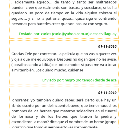
, acidamente agrego.... de tanto y tanto ser maltratados
pueden creer que realmente son basura y suicidarse, si les ha
quedado un poco de tiempo en la vida alguien cobrara el
seguro.... y si no la patronal quiza.... quiza siga encontrando
personas para hacerles creer que son basura con seguro.
Enviado por: carlos (carlo@yahoo.com.ar) desde villaguay
01-11-2010
Gracias Cefe por contestar. La película que no vas a querer ver.
y ojalá que me equivoque. Después no digan que no les avise.
( parafraseando a Lilita) de todos modos si pasa me va a tocar
a mi también. Los quiero mucho, cuidense
Enviado por: negro (no tengo) desde de aca
01-11-2010
ignorante: yo tambien quiero saber, será cierto que hay un
librito escrito por un delincuente bueno, que tiene muuuchos
nombres de los heroes que mataron soldaditos en el cuartel
de formosa y de los heroes que tiraron la piedra y
escondieron la mano? dice que el nombre de un heroe (grupo
logistico que tomó el aeropuerto) es sorprendente!