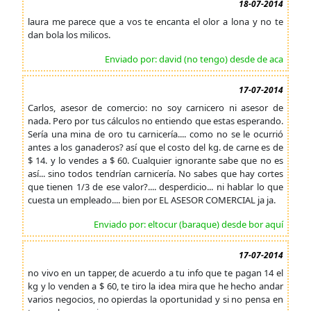
18-07-2014
laura me parece que a vos te encanta el olor a lona y no te
dan bola los milicos.
Enviado por: david (no tengo) desde de aca
17-07-2014
Carlos, asesor de comercio: no soy carnicero ni asesor de
nada. Pero por tus cálculos no entiendo que estas esperando.
Sería una mina de oro tu carnicería.... como no se le ocurrió
antes a los ganaderos? así que el costo del kg. de carne es de
$ 14. y lo vendes a $ 60. Cualquier ignorante sabe que no es
así... sino todos tendrían carnicería. No sabes que hay cortes
que tienen 1/3 de ese valor?.... desperdicio... ni hablar lo que
cuesta un empleado.... bien por EL ASESOR COMERCIAL ja ja.
Enviado por: eltocur (baraque) desde bor aquí
17-07-2014
no vivo en un tapper, de acuerdo a tu info que te pagan 14 el
kg y lo venden a $ 60, te tiro la idea mira que he hecho andar
varios negocios, no opierdas la oportunidad y si no pensa en