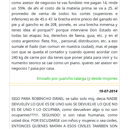
como asesor de negocios te vas fundiiiiir. me pagan 14, rinde
un 55%. de ahi el costo de la materia prima se va a 25. el
promedio de venta de todos los cortes (superiores e
inferiores) es de 45 o 47. la brecha entre precio del ganado en
pie y al gancho es de 20$, ponele,. es una brecha inmensa y
tenes idea el porque?? porque interviene Don Estado en
todas las etapas: Iva, derechos de faena, guia, etc. y en el
costo argentino: flete, frio, , personal, distribucion, etc. a eso
sumale el fiado (tan comun en nuestra ciudad), mas el peaje
con que se queda el cortador y cuando queres acordar con
240 kg de carne por dia tenes que poner plata para vivir y tu
numerito teorico se cae como un piano. queres ser asesor en
negocios ? pasa por casa.
Enviado por: juancho talarga (j) desde mojones
19-07-2014
SIGO PARA ROBINCHO ISRAEL se salio solo msj. decia NADIE
DEVUELEV LO QUE ES DE UNO solo SE DEVUELVE LO QUE NO
ES DE UNO Y LO OCUPABA, como devuelven algo si no son
ocupantes???!!!. SEGUNDO: si son ratas humanas, como
usted dice, POR ESCUDARSE con niños y mujeres o sea civiles,
ENTONCES QUIENES MATAN A ESOS CIVILES TAMBIEN SON