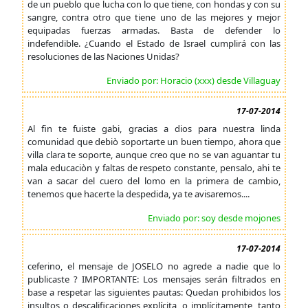
de un pueblo que lucha con lo que tiene, con hondas y con su
sangre, contra otro que tiene uno de las mejores y mejor
equipadas fuerzas armadas. Basta de defender lo
indefendible. ¿Cuando el Estado de Israel cumplirá con las
resoluciones de las Naciones Unidas?
Enviado por: Horacio (xxx) desde Villaguay
17-07-2014
Al fin te fuiste gabi, gracias a dios para nuestra linda
comunidad que debiò soportarte un buen tiempo, ahora que
villa clara te soporte, aunque creo que no se van aguantar tu
mala educaciòn y faltas de respeto constante, pensalo, ahi te
van a sacar del cuero del lomo en la primera de cambio,
tenemos que hacerte la despedida, ya te avisaremos....
Enviado por: soy desde mojones
17-07-2014
ceferino, el mensaje de JOSELO no agrede a nadie que lo
publicaste ? IMPORTANTE: Los mensajes serán filtrados en
base a respetar las siguientes pautas: Quedan prohibidos los
insultos o descalificaciones explícita, o implícitamente, tanto