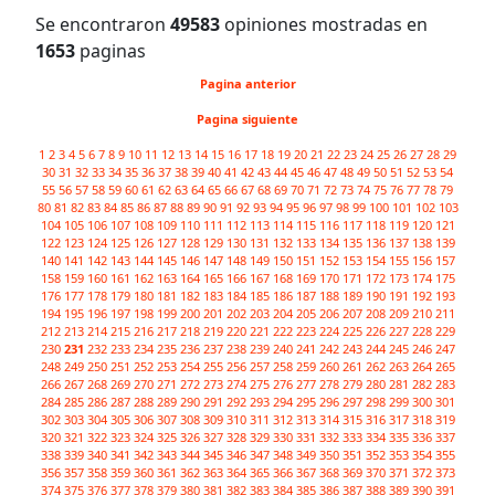
Se encontraron
49583
opiniones mostradas en
1653
paginas
Pagina anterior
Pagina siguiente
1
2
3
4
5
6
7
8
9
10
11
12
13
14
15
16
17
18
19
20
21
22
23
24
25
26
27
28
29
30
31
32
33
34
35
36
37
38
39
40
41
42
43
44
45
46
47
48
49
50
51
52
53
54
55
56
57
58
59
60
61
62
63
64
65
66
67
68
69
70
71
72
73
74
75
76
77
78
79
80
81
82
83
84
85
86
87
88
89
90
91
92
93
94
95
96
97
98
99
100
101
102
103
104
105
106
107
108
109
110
111
112
113
114
115
116
117
118
119
120
121
122
123
124
125
126
127
128
129
130
131
132
133
134
135
136
137
138
139
140
141
142
143
144
145
146
147
148
149
150
151
152
153
154
155
156
157
158
159
160
161
162
163
164
165
166
167
168
169
170
171
172
173
174
175
176
177
178
179
180
181
182
183
184
185
186
187
188
189
190
191
192
193
194
195
196
197
198
199
200
201
202
203
204
205
206
207
208
209
210
211
212
213
214
215
216
217
218
219
220
221
222
223
224
225
226
227
228
229
230
231
232
233
234
235
236
237
238
239
240
241
242
243
244
245
246
247
248
249
250
251
252
253
254
255
256
257
258
259
260
261
262
263
264
265
266
267
268
269
270
271
272
273
274
275
276
277
278
279
280
281
282
283
284
285
286
287
288
289
290
291
292
293
294
295
296
297
298
299
300
301
302
303
304
305
306
307
308
309
310
311
312
313
314
315
316
317
318
319
320
321
322
323
324
325
326
327
328
329
330
331
332
333
334
335
336
337
338
339
340
341
342
343
344
345
346
347
348
349
350
351
352
353
354
355
356
357
358
359
360
361
362
363
364
365
366
367
368
369
370
371
372
373
374
375
376
377
378
379
380
381
382
383
384
385
386
387
388
389
390
391