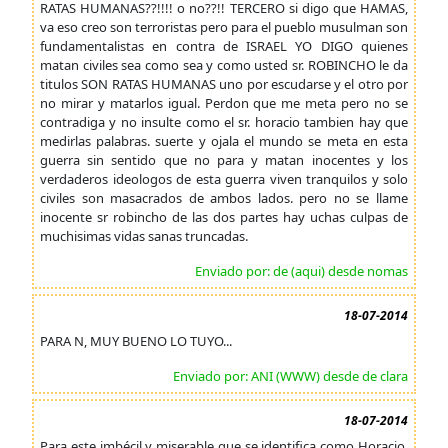
RATAS HUMANAS??!!!! o no??!! TERCERO si digo que HAMAS,
va eso creo son terroristas pero para el pueblo musulman son
fundamentalistas en contra de ISRAEL YO DIGO quienes
matan civiles sea como sea y como usted sr. ROBINCHO le da
titulos SON RATAS HUMANAS uno por escudarse y el otro por
no mirar y matarlos igual. Perdon que me meta pero no se
contradiga y no insulte como el sr. horacio tambien hay que
medirlas palabras. suerte y ojala el mundo se meta en esta
guerra sin sentido que no para y matan inocentes y los
verdaderos ideologos de esta guerra viven tranquilos y solo
civiles son masacrados de ambos lados. pero no se llame
inocente sr robincho de las dos partes hay uchas culpas de
muchisimas vidas sanas truncadas.
Enviado por: de (aqui) desde nomas
18-07-2014
PARA N, MUY BUENO LO TUYO...
Enviado por: ANI (WWW) desde de clara
18-07-2014
Para este imbécil y miserable que se identifica como Horacio,