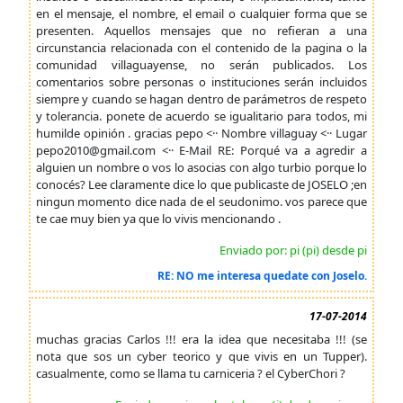
en el mensaje, el nombre, el email o cualquier forma que se
presenten. Aquellos mensajes que no refieran a una
circunstancia relacionada con el contenido de la pagina o la
comunidad villaguayense, no serán publicados. Los
comentarios sobre personas o instituciones serán incluidos
siempre y cuando se hagan dentro de parámetros de respeto
y tolerancia. ponete de acuerdo se igualitario para todos, mi
humilde opinión . gracias pepo <·· Nombre villaguay <·· Lugar
pepo2010@gmail.com <·· E-Mail RE: Porqué va a agredir a
alguien un nombre o vos lo asocias con algo turbio porque lo
conocés? Lee claramente dice lo que publicaste de JOSELO ;en
ningun momento dice nada de el seudonimo. vos parece que
te cae muy bien ya que lo vivis mencionando .
Enviado por: pi (pi) desde pi
RE: NO me interesa quedate con Joselo.
17-07-2014
muchas gracias Carlos !!! era la idea que necesitaba !!! (se
nota que sos un cyber teorico y que vivis en un Tupper).
casualmente, como se llama tu carniceria ? el CyberChori ?