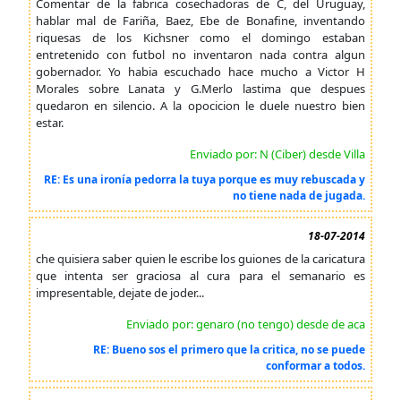
Comentar de la fabrica cosechadoras de C, del Uruguay,
hablar mal de Fariña, Baez, Ebe de Bonafine, inventando
riquesas de los Kichsner como el domingo estaban
entretenido con futbol no inventaron nada contra algun
gobernador. Yo habia escuchado hace mucho a Victor H
Morales sobre Lanata y G.Merlo lastima que despues
quedaron en silencio. A la opocicion le duele nuestro bien
estar.
Enviado por: N (Ciber) desde Villa
RE: Es una ironía pedorra la tuya porque es muy rebuscada y
no tiene nada de jugada.
18-07-2014
che quisiera saber quien le escribe los guiones de la caricatura
que intenta ser graciosa al cura para el semanario es
impresentable, dejate de joder...
Enviado por: genaro (no tengo) desde de aca
RE: Bueno sos el primero que la critica, no se puede
conformar a todos.