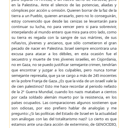
en la Palestina.. Ante el silencio de las potencias, aliadas y
cómplices por acción u omisión. Quieren borrar de la faz de la
tierra a un Pueblo, quieren arrasarlo, pero no lo conseguirán,
estoy convencido que desde las cenizas se levantarán para
continuar su lucha, no para vencer pero si para sobrevivir,
interpelando al mundo entero que mira para otro lado, como
su tierra es regada con la sangre de sus mártires, de sus
niñas/os, jóvenes y ancianos, que sólo cometieron el gran
pecado de nacer en Palestina. Israel siempre encontrara una
excusa para atacar a los débiles, en esta ocasión fue el
secuestro y muerte de tres jóvenes israelíes, en Cisjordania,
no en Gaza, no se puedo justificar semejante crimen, tendrían
que encontrar y juzgar a los culpables, pero nunca tomar
semejante represalia, que ya se cargo a más de 245 inocentes
en la pobre Franja de Gaza. ¿Es que la vida de un israelí vale la
de cien palestinos? Esto me hace recordar al periodo nefasto
de la 2º Guerra Mundial, cuando los nazis mataban a cientos
por cada soldado alemán muerto por la resistencia, en los
países ocupados. Las comparaciones algunos sostienen que
son odiosas, por eso prefiero hablar de analogías y me
pregunto: ¿Si las políticas del Estado de Israel en la actualidad
son análogas con las del totalitarismo nazi? Lo cierto es que
estamos ante una clara acción de exterminio, de GENOCIDIO,