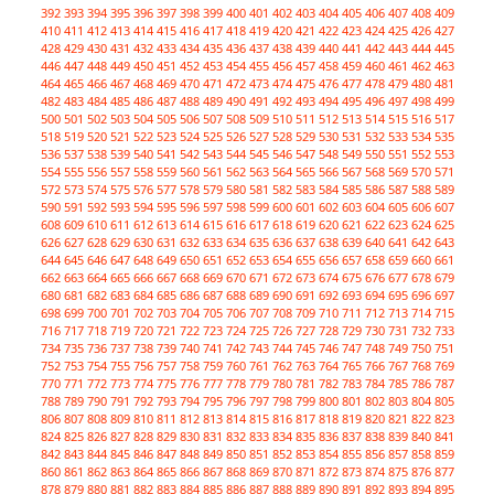
392
393
394
395
396
397
398
399
400
401
402
403
404
405
406
407
408
409
410
411
412
413
414
415
416
417
418
419
420
421
422
423
424
425
426
427
428
429
430
431
432
433
434
435
436
437
438
439
440
441
442
443
444
445
446
447
448
449
450
451
452
453
454
455
456
457
458
459
460
461
462
463
464
465
466
467
468
469
470
471
472
473
474
475
476
477
478
479
480
481
482
483
484
485
486
487
488
489
490
491
492
493
494
495
496
497
498
499
500
501
502
503
504
505
506
507
508
509
510
511
512
513
514
515
516
517
518
519
520
521
522
523
524
525
526
527
528
529
530
531
532
533
534
535
536
537
538
539
540
541
542
543
544
545
546
547
548
549
550
551
552
553
554
555
556
557
558
559
560
561
562
563
564
565
566
567
568
569
570
571
572
573
574
575
576
577
578
579
580
581
582
583
584
585
586
587
588
589
590
591
592
593
594
595
596
597
598
599
600
601
602
603
604
605
606
607
608
609
610
611
612
613
614
615
616
617
618
619
620
621
622
623
624
625
626
627
628
629
630
631
632
633
634
635
636
637
638
639
640
641
642
643
644
645
646
647
648
649
650
651
652
653
654
655
656
657
658
659
660
661
662
663
664
665
666
667
668
669
670
671
672
673
674
675
676
677
678
679
680
681
682
683
684
685
686
687
688
689
690
691
692
693
694
695
696
697
698
699
700
701
702
703
704
705
706
707
708
709
710
711
712
713
714
715
716
717
718
719
720
721
722
723
724
725
726
727
728
729
730
731
732
733
734
735
736
737
738
739
740
741
742
743
744
745
746
747
748
749
750
751
752
753
754
755
756
757
758
759
760
761
762
763
764
765
766
767
768
769
770
771
772
773
774
775
776
777
778
779
780
781
782
783
784
785
786
787
788
789
790
791
792
793
794
795
796
797
798
799
800
801
802
803
804
805
806
807
808
809
810
811
812
813
814
815
816
817
818
819
820
821
822
823
824
825
826
827
828
829
830
831
832
833
834
835
836
837
838
839
840
841
842
843
844
845
846
847
848
849
850
851
852
853
854
855
856
857
858
859
860
861
862
863
864
865
866
867
868
869
870
871
872
873
874
875
876
877
878
879
880
881
882
883
884
885
886
887
888
889
890
891
892
893
894
895