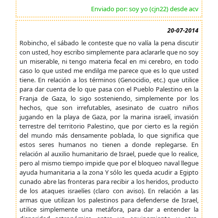
Enviado por: soy yo (cjn22) desde acv
20-07-2014
Robincho, el sábado le conteste que no valía la pena discutir
con usted, hoy escribo simplemente para aclararle que no soy
un miserable, ni tengo materia fecal en mi cerebro, en todo
caso lo que usted me endilga me parece que es lo que usted
tiene. En relación a los términos (Genocidio, etc.) que utilice
para dar cuenta de lo que pasa con el Pueblo Palestino en la
Franja de Gaza, lo sigo sosteniendo, simplemente por los
hechos, que son irrefutables, asesinato de cuatro niños
jugando en la playa de Gaza, por la marina israelí, invasión
terrestre del territorio Palestino, que por cierto es la región
del mundo más densamente poblada, lo que significa que
estos seres humanos no tienen a donde replegarse. En
relación al auxilio humanitario de Israel, puede que lo realice,
pero al mismo tiempo impide que por el bloqueo naval llegue
ayuda humanitaria a la zona Y sólo les queda acudir a Egipto
cunado abre las fronteras para recibir a los heridos, producto
de los ataques israelíes (claro con aviso). En relación a las
armas que utilizan los palestinos para defenderse de Israel,
utilice simplemente una metáfora, para dar a entender la