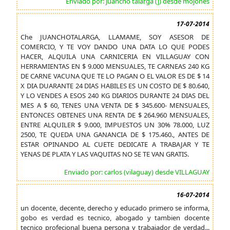
Enviado por: juancho talarga (j) desde mojones
17-07-2014
Che JUANCHOTALARGA, LLAMAME, SOY ASESOR DE
COMERCIO, Y TE VOY DANDO UNA DATA LO QUE PODES
HACER, ALQUILA UNA CARNICERIA EN VILLAGUAY CON
HERRAMIENTAS EN $ 9.000 MENSUALES, TE CARNEAS 240 KG
DE CARNE VACUNA QUE TE LO PAGAN O EL VALOR ES DE $ 14
X DIA DUARANTE 24 DIAS HABILES ES UN COSTO DE $ 80.640,
Y LO VENDES A ESOS 240 KG DIARIOS DURANTE 24 DIAS DEL
MES A $ 60, TENES UNA VENTA DE $ 345.600- MENSUALES,
ENTONCES OBTENES UNA RENTA DE $ 264.960 MENSUALES,
ENTRE ALQUILER $ 9.000, IMPUESTOS UN 30% 78.000, LUZ
2500, TE QUEDA UNA GANANCIA DE $ 175.460., ANTES DE
ESTAR OPINANDO AL CUETE DEDICATE A TRABAJAR Y TE
YENAS DE PLATA Y LAS VAQUITAS NO SE TE VAN GRATIS.
Enviado por: carlos (vilaguay) desde VILLAGUAY
16-07-2014
un docente, decente, derecho y educado primero se informa,
gobo es verdad es tecnico, abogado y tambien docente
tecnico profecional buena persona y trabajador de verdad...