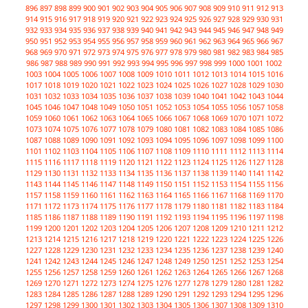
896
897
898
899
900
901
902
903
904
905
906
907
908
909
910
911
912
913
914
915
916
917
918
919
920
921
922
923
924
925
926
927
928
929
930
931
932
933
934
935
936
937
938
939
940
941
942
943
944
945
946
947
948
949
950
951
952
953
954
955
956
957
958
959
960
961
962
963
964
965
966
967
968
969
970
971
972
973
974
975
976
977
978
979
980
981
982
983
984
985
986
987
988
989
990
991
992
993
994
995
996
997
998
999
1000
1001
1002
1003
1004
1005
1006
1007
1008
1009
1010
1011
1012
1013
1014
1015
1016
1017
1018
1019
1020
1021
1022
1023
1024
1025
1026
1027
1028
1029
1030
1031
1032
1033
1034
1035
1036
1037
1038
1039
1040
1041
1042
1043
1044
1045
1046
1047
1048
1049
1050
1051
1052
1053
1054
1055
1056
1057
1058
1059
1060
1061
1062
1063
1064
1065
1066
1067
1068
1069
1070
1071
1072
1073
1074
1075
1076
1077
1078
1079
1080
1081
1082
1083
1084
1085
1086
1087
1088
1089
1090
1091
1092
1093
1094
1095
1096
1097
1098
1099
1100
1101
1102
1103
1104
1105
1106
1107
1108
1109
1110
1111
1112
1113
1114
1115
1116
1117
1118
1119
1120
1121
1122
1123
1124
1125
1126
1127
1128
1129
1130
1131
1132
1133
1134
1135
1136
1137
1138
1139
1140
1141
1142
1143
1144
1145
1146
1147
1148
1149
1150
1151
1152
1153
1154
1155
1156
1157
1158
1159
1160
1161
1162
1163
1164
1165
1166
1167
1168
1169
1170
1171
1172
1173
1174
1175
1176
1177
1178
1179
1180
1181
1182
1183
1184
1185
1186
1187
1188
1189
1190
1191
1192
1193
1194
1195
1196
1197
1198
1199
1200
1201
1202
1203
1204
1205
1206
1207
1208
1209
1210
1211
1212
1213
1214
1215
1216
1217
1218
1219
1220
1221
1222
1223
1224
1225
1226
1227
1228
1229
1230
1231
1232
1233
1234
1235
1236
1237
1238
1239
1240
1241
1242
1243
1244
1245
1246
1247
1248
1249
1250
1251
1252
1253
1254
1255
1256
1257
1258
1259
1260
1261
1262
1263
1264
1265
1266
1267
1268
1269
1270
1271
1272
1273
1274
1275
1276
1277
1278
1279
1280
1281
1282
1283
1284
1285
1286
1287
1288
1289
1290
1291
1292
1293
1294
1295
1296
1297
1298
1299
1300
1301
1302
1303
1304
1305
1306
1307
1308
1309
1310