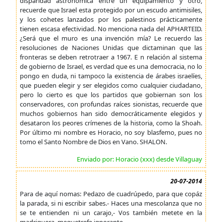
disparidad astronómica entre un equipamiento y otro,
recuerde que Israel esta protegido por un escudo antimisiles,
y los cohetes lanzados por los palestinos prácticamente
tienen escasa efectividad. No menciona nada del APHARTEID.
¿Será que el muro es una invención mía? Le recuerdo las
resoluciones de Naciones Unidas que dictaminan que las
fronteras se deben retrotraer a 1967. E n relación al sistema
de gobierno de Israel, es verdad que es una democracia, no lo
pongo en duda, ni tampoco la existencia de árabes israelíes,
que pueden elegir y ser elegidos como cualquier ciudadano,
pero lo cierto es que los partidos que gobiernan son los
conservadores, con profundas raíces sionistas, recuerde que
muchos gobiernos han sido democráticamente elegidos y
desataron los peores crímenes de la historia, como la Shoah.
Por último mi nombre es Horacio, no soy blasfemo, pues no
tomo el Santo Nombre de Dios en Vano. SHALON.
Enviado por: Horacio (xxx) desde Villaguay
20-07-2014
Para de aquí nomas: Pedazo de cuadrúpedo, para que copáz
la parada, si ni escribir sabes.- Haces una mescolanza que no
se te entienden ni un carajo,- Vos también metete en la