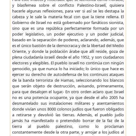
y blasfemea sobre el conflicto Palestino-Israelí, quisiera
hacerle algunas reflexiones, para ver si así se les destapa la
cabeza y le sale la materia fecal con que la tiene rellena. El
Gobierno de Israel no está gobernado por fanáticos sionista,
sino que es una república perfectamente formada por un
poder legislativo, un poder ejecutivo y un poder judicial,
basado en la separación de poderes, aclarando, además, que
es el único bastión de la democracia y de la libertad del Medio
Oriente, y donde la población árabe que allí reside, goza de
plena ciudadanía israelí desde el año 1952, y son ciudadanos
electores y elegibles. El pueblo israelí no continúa con ningún
genocidio, ya que nunca lo ha iniciado; lo único que hace es
ejercer su derecho de autodefensa de los continuos ataques
de la banda terrorista de Hamas, seleccionando los blancos
que serán objeto de destrucción, avisando, primeramente,
para que desalojen el lugar.- En otro orden aclaro que: Israel
no es una potencia ocupante, ya que desde el año 2005 ha
desmantelado sus instalaciones militares y asentamientos
donde vivían unos 8000 colonos judíos que fueron obligados
a retirarse y devolvió las tierras. Además, el pueblo judío
jamás ha manifestado o pretendido borrar de la faz de la
tierra al pueblo palestino, como lo proclaman
constantemente desde la otra parte, y arrojar a los judíos al