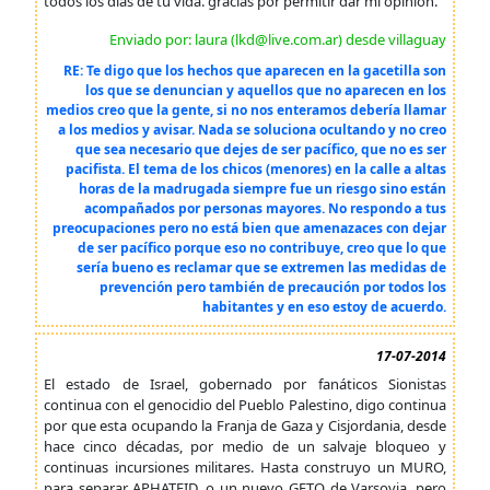
todos los dias de tu vida. gracias por permitir dar mi opinion.
Enviado por: laura (lkd@live.com.ar) desde villaguay
RE: Te digo que los hechos que aparecen en la gacetilla son
los que se denuncian y aquellos que no aparecen en los
medios creo que la gente, si no nos enteramos debería llamar
a los medios y avisar. Nada se soluciona ocultando y no creo
que sea necesario que dejes de ser pacífico, que no es ser
pacifista. El tema de los chicos (menores) en la calle a altas
horas de la madrugada siempre fue un riesgo sino están
acompañados por personas mayores. No respondo a tus
preocupaciones pero no está bien que amenazaces con dejar
de ser pacífico porque eso no contribuye, creo que lo que
sería bueno es reclamar que se extremen las medidas de
prevención pero también de precaución por todos los
habitantes y en eso estoy de acuerdo.
17-07-2014
El estado de Israel, gobernado por fanáticos Sionistas
continua con el genocidio del Pueblo Palestino, digo continua
por que esta ocupando la Franja de Gaza y Cisjordania, desde
hace cinco décadas, por medio de un salvaje bloqueo y
continuas incursiones militares. Hasta construyo un MURO,
para separar APHATEID, o un nuevo GETO de Varsovia, pero