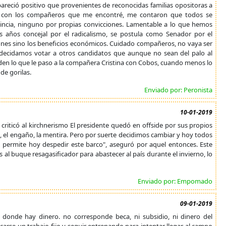
pareció positivo que provenientes de reconocidas familias opositoras a
r con los compañeros que me encontré, me contaron que todos se
vincia, ninguno por propias convicciones. Lamentable a lo que hemos
ocos años concejal por el radicalismo, se postula como Senador por el
cciones sino los beneficios económicos. Cuidado compañeros, no vaya ser
 decidamos votar a otros candidatos que aunque no sean del palo al
iden lo que le paso a la compañera Cristina con Cobos, cuando menos lo
de gorilas.
Enviado por: Peronista
10-01-2019
 criticó al kirchnerismo El presidente quedó en offside por sus propios
ís, el engaño, la mentira. Pero por suerte decidimos cambiar y hoy todos
 permite hoy despedir este barco", aseguró por aquel entonces. Este
ís al buque resagasificador para abastecer al país durante el invierno, lo
Enviado por: Empomado
09-01-2019
al, donde hay dinero. no corresponde beca, ni subsidio, ni dinero del