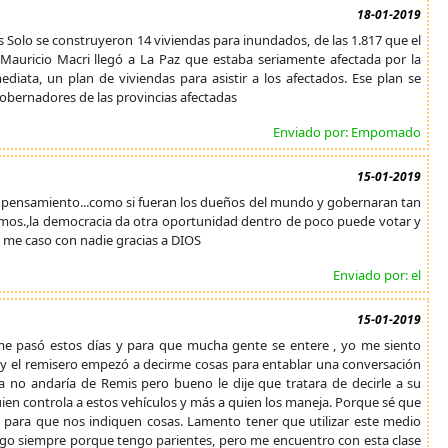
18-01-2019
 Solo se construyeron 14 viviendas para inundados, de las 1.817 que el
 Mauricio Macri llegó a La Paz que estaba seriamente afectada por la
ata, un plan de viviendas para asistir a los afectados. Ese plan se
gobernadores de las provincias afectadas
Enviado por: Empomado
15-01-2019
 su pensamiento...como si fueran los dueños del mundo y gobernaran tan
tamos.,la democracia da otra oportunidad dentro de poco puede votar y
no me caso con nadie gracias a DIOS
Enviado por: el
15-01-2019
me pasó estos días y para que mucha gente se entere , yo me siento
y el remisero empezó a decirme cosas para entablar una conversación
a no andaría de Remis pero bueno le dije que tratara de decirle a su
uien controla a estos vehículos y más a quien los maneja. Porque sé que
para que nos indiquen cosas. Lamento tener que utilizar este medio
engo siempre porque tengo parientes, pero me encuentro con esta clase