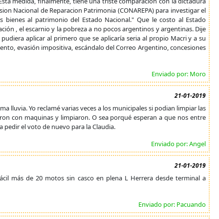
"Esta medida, finalmente, tiene una triste comparación con la dictadura
omision Nacional de Reparacion Patrimonia (CONAREPA) para investigar el
s bienes al patrimonio del Estado Nacional." Que le costo al Estado
ión , el escarnio y la pobreza a no pocos argentinos y argentinas. Dije
pudiera aplicar al primero que se aplicaría seria al propio Macri y a su
miento, evasión impositiva, escándalo del Correo Argentino, concesiones
Enviado por: Moro
21-01-2019
a lluvia. Yo reclamé varias veces a los municipales si podian limpiar las
ron con maquinas y limpiaron. O sea porqué esperan a que nos entre
a pedir el voto de nuevo para la Claudia.
Enviado por: Angel
21-01-2019
fácil más de 20 motos sin casco en plena L Herrera desde terminal a
Enviado por: Pacuando