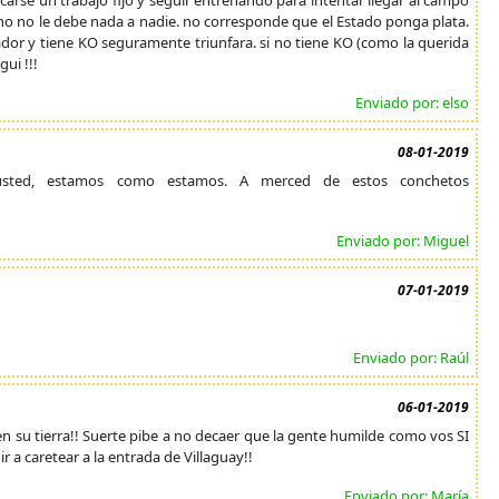
scarse un trabajo fijo y seguir entrenando para intentar llegar al campo
mino no le debe nada a nadie. no corresponde que el Estado ponga plata.
ador y tiene KO seguramente triunfara. si no tiene KO (como la querida
ui !!!
Enviado por: elso
08-01-2019
 usted, estamos como estamos. A merced de estos conchetos
Enviado por: Miguel
07-01-2019
Enviado por: Raúl
06-01-2019
en su tierra!! Suerte pibe a no decaer que la gente humilde como vos SI
 a caretear a la entrada de Villaguay!!
Enviado por: María