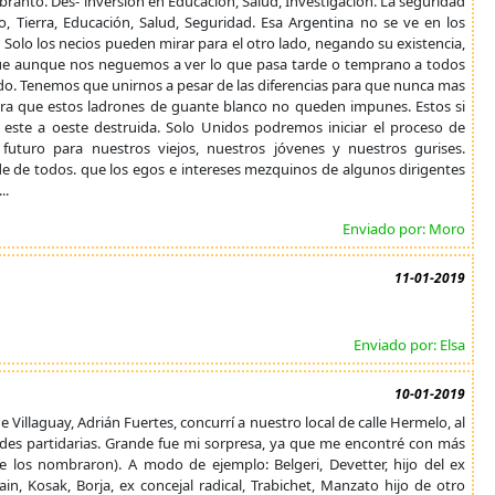
ranto. Des- inversión en Educación, Salud, Investigación. La seguridad
o, Tierra, Educación, Salud, Seguridad. Esa Argentina no se ve en los
r. Solo los necios pueden mirar para el otro lado, negando su existencia,
 que aunque nos neguemos a ver lo que pasa tarde o temprano a todos
ando. Tenemos que unirnos a pesar de las diferencias para que nunca mas
ara que estos ladrones de guante blanco no queden impunes. Estos si
 este a oeste destruida. Solo Unidos podremos iniciar el proceso de
turo para nuestros viejos, nuestros jóvenes y nuestros gurises.
 de todos. que los egos e intereses mezquinos de algunos dirigentes
..
Enviado por: Moro
11-01-2019
Enviado por: Elsa
10-01-2019
 de Villaguay, Adrián Fuertes, concurrí a nuestro local de calle Hermelo, al
ades partidarias. Grande fue mi sorpresa, ya que me encontré con más
 los nombraron). A modo de ejemplo: Belgeri, Devetter, hijo del ex
in, Kosak, Borja, ex concejal radical, Trabichet, Manzato hijo de otro