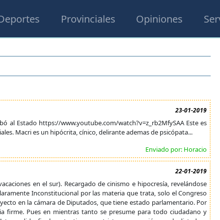
Deportes
Provinciales
Opiniones
Ser
23-01-2019
 le robó al Estado https://www.youtube.com/watch?v=z_rb2MfySAA Este es
iales. Macri es un hipócrita, cínico, delirante ademas de psicópata...
Enviado por: Horacio
22-01-2019
aciones en el sur). Recargado de cinismo e hipocresía, revelándose
aramente Inconstitucional por las materia que trata, solo el Congreso
yecto en la cámara de Diputados, que tiene estado parlamentario. Por
ncia firme. Pues en mientras tanto se presume para todo ciudadano y