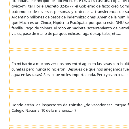
ciudadana el Principio de inocencia. Este DNU es casi una copia de:
cívico-militar. Por el Decreto 3245/77, el Gobierno de facto creó C
patrimonio de diversas personas y ordenar la transferencia de su
Argentino millones de pesos de indemnizaciones. Amen de la humillac
que Macri es un Cínico, Hipócrita Psicópata, por que si este DNU se 
familia. Pago de coimas. el robo en Yacireta, soterramiento del Sar
viales, pase de mano de parques eólicos, fuga de capitales, etc....
En mi barrio a muchos vecinos nos entró agua en las casas con la ultim
cunetas pero nunca lo hicieron. Despues de que nos anegamos fue
agua en las casas? Se ve que no les importa nada. Pero ya van a caer 
Donde están los inspectores de tránsito ¿de vacaciones? Porque 
Colegio Nacional 10 de la mañana...¿¡?