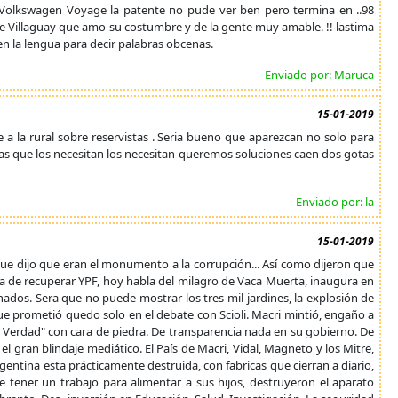
o Volkswagen Voyage la patente no pude ver ben pero termina en ..98
de Villaguay que amo su costumbre y de la gente muy amable. !! lastima
n la lengua para decir palabras obcenas.
Enviado por: Maruca
15-01-2019
e a la rural sobre reservistas . Seria bueno que aparezcan no solo para
cias que los necesitan los necesitan queremos soluciones caen dos gotas
Enviado por: la
15-01-2019
que dijo que eran el monumento a la corrupción... Así como dijeron que
a de recuperar YPF, hoy habla del milagro de Vaca Muerta, inaugura en
ados. Sera que no puede mostrar los tres mil jardines, la explosión de
que prometió quedo solo en el debate con Scioli. Macri mintió, engaño a
la Verdad" con cara de piedra. De transparencia nada en su gobierno. De
el gran blindaje mediático. El País de Macri, Vidal, Magneto y los Mitre,
rgentina esta prácticamente destruida, con fabricas que cierran a diario,
e tener un trabajo para alimentar a sus hijos, destruyeron el aparato