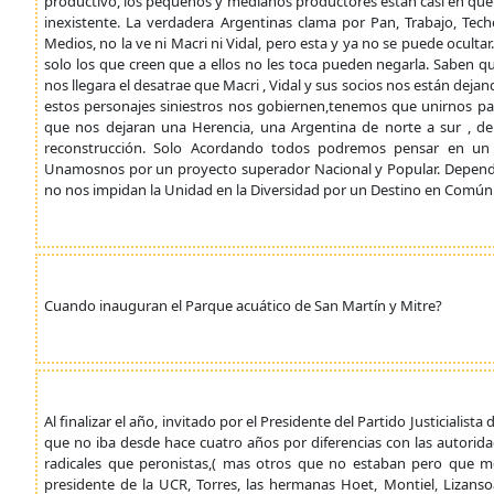
productivo, los pequeños y medianos productores están casi en queb
inexistente. La verdadera Argentinas clama por Pan, Trabajo, Tech
Medios, no la ve ni Macri ni Vidal, pero esta y ya no se puede oculta
solo los que creen que a ellos no les toca pueden negarla. Saben
nos llegara el desatrae que Macri , Vidal y sus socios nos están dej
estos personajes siniestros nos gobiernen,tenemos que unirnos p
que nos dejaran una Herencia, una Argentina de norte a sur , de
reconstrucción. Solo Acordando todos podremos pensar en un fu
Unamosnos por un proyecto superador Nacional y Popular. Depende
no nos impidan la Unidad en la Diversidad por un Destino en Común.
Cuando inauguran el Parque acuático de San Martín y Mitre?
Al finalizar el año, invitado por el Presidente del Partido Justicialista
que no iba desde hace cuatro años por diferencias con las autorid
radicales que peronistas,( mas otros que no estaban pero que me
presidente de la UCR, Torres, las hermanas Hoet, Montiel, Lizansoa