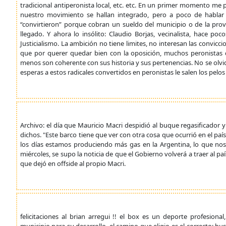
tradicional antiperonista local, etc. etc. En un primer momento me 
nuestro movimiento se hallan integrado, pero a poco de habla
“convirtieron” porque cobran un sueldo del municipio o de la pro
llegado. Y ahora lo insólito: Claudio Borjas, vecinalista, hace p
Justicialismo. La ambición no tiene limites, no interesan las convi
que por querer quedar bien con la oposición, muchos peronistas
menos son coherente con sus historia y sus pertenencias. No se olv
esperas a estos radicales convertidos en peronistas le salen los pelos 
Archivo: el día que Mauricio Macri despidió al buque regasificador y
dichos. "Este barco tiene que ver con otra cosa que ocurrió en el pa
los días estamos produciendo más gas en la Argentina, lo que nos
miércoles, se supo la noticia de que el Gobierno volverá a traer al pa
que dejó en offside al propio Macri.
felicitaciones al brian arregui !! el box es un deporte profesion