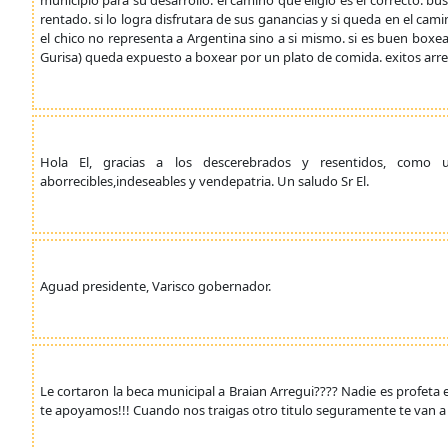
municipio para su desarrollo. el camino que eligio es el correcto: bu
rentado. si lo logra disfrutara de sus ganancias y si queda en el ca
el chico no representa a Argentina sino a si mismo. si es buen boxe
Gurisa) queda expuesto a boxear por un plato de comida. exitos arreg
Hola El, gracias a los descerebrados y resentidos, como
aborrecibles,indeseables y vendepatria. Un saludo Sr El.
Aguad presidente, Varisco gobernador.
Le cortaron la beca municipal a Braian Arregui???? Nadie es profeta 
te apoyamos!!! Cuando nos traigas otro titulo seguramente te van a ir