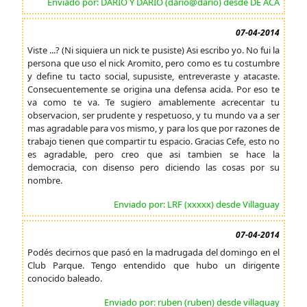
Enviado por: DARIO Y DARIO (dario@dario) desde DE ACA
07-04-2014
Viste ...? (Ni siquiera un nick te pusiste) Asi escribo yo. No fui la
persona que uso el nick Aromito, pero como es tu costumbre
y define tu tacto social, supusiste, entreveraste y atacaste.
Consecuentemente se origina una defensa acida. Por eso te
va como te va. Te sugiero amablemente acrecentar tu
observacion, ser prudente y respetuoso, y tu mundo va a ser
mas agradable para vos mismo, y para los que por razones de
trabajo tienen que compartir tu espacio. Gracias Cefe, esto no
es agradable, pero creo que asi tambien se hace la
democracia, con disenso pero diciendo las cosas por su
nombre.
Enviado por: LRF (xxxxx) desde Villaguay
07-04-2014
Podés decirnos que pasó en la madrugada del domingo en el
Club Parque. Tengo entendido que hubo un dirigente
conocido baleado.
Enviado por: ruben (ruben) desde villaguay