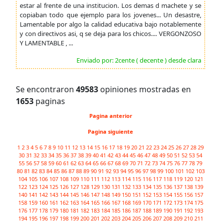
estar al frente de una institucion. Los demas d machete y se
copiaban todo que ejemplo para los jovenes... Un desastre,
Lamentable por algo la calidad educativa bajo notablemente
y con directivos asi, q se deja para los chicos.... VERGONZOSO
Y LAMENTABLE , ...
Enviado por: 2cente ( decente ) desde clara
Se encontraron
49583
opiniones mostradas en
1653
paginas
Pagina anterior
Pagina siguiente
1
2
3
4
5
6
7
8
9
10
11
12
13
14
15
16
17
18
19
20
21
22
23
24
25
26
27
28
29
30
31
32
33
34
35
36
37
38
39
40
41
42
43
44
45
46
47
48
49
50
51
52
53
54
55
56
57
58
59
60
61
62
63
64
65
66
67
68
69
70
71
72
73
74
75
76
77
78
79
80
81
82
83
84
85
86
87
88
89
90
91
92
93
94
95
96
97
98
99
100
101
102
103
104
105
106
107
108
109
110
111
112
113
114
115
116
117
118
119
120
121
122
123
124
125
126
127
128
129
130
131
132
133
134
135
136
137
138
139
140
141
142
143
144
145
146
147
148
149
150
151
152
153
154
155
156
157
158
159
160
161
162
163
164
165
166
167
168
169
170
171
172
173
174
175
176
177
178
179
180
181
182
183
184
185
186
187
188
189
190
191
192
193
194
195
196
197
198
199
200
201
202
203
204
205
206
207
208
209
210
211