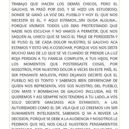
TRABAJO QUE HACEN LOS DEMÁS CHICOS, PERO EL
GAUCHO, YA PASÓ POR ESO, Y SE HIZO UN ESTUDIOSO,
DONDE SE GANÓ LA VOZ DEL PUEBLO Y HOY EL QUE NOS
NECESITA ES EL, Y AQUI ESTAMOS...SIN DUDA ALGUNA...
PORQUE VIVIMOS TODOS LOS DIAS PROTESTANDO QUE
NADIE NOS ESCUCHA Y NO VAMOS A PERMITIR, QUE NOS
SAQUEN AL UNICO QUE SE SACO EL TRAJE DE PERIODISTA Y
SE PUSO EL DE CADA DOLOR NUESTRO, SI GAUCHO ACA
ESTAMOS Y ESTO VAS A COSECHAR, PORQUE VOS NOS DISTE
MUCHO MAS DE LO QUE SE VE CUANDO SE PRENDE LA LUZ
ROJA PERDON A TU FAMILIA COMPLETA, A TUS HIJOS, POR
LOS MOMENTOS QUE POSTERGASTE COSAS, POR
NOSOTROS, POR NUESTRO DOLOR A VECES EN ESTE PAÍS, EL
SER PENSANTE MOLESTA, PERO DEJANOS DECIRTE QUE EL
PUEBLO NO ES TONTO Y SABEMOS BIEN DIFERENCIAR DE
QUIEN NOS REPRESENTA, VOS SOS NUESTRO, DEL PUEBLO,
CON MATE Y BOMBACHA DE GAUCHO INCLUIDA, ASI TE
QUEREMOS Y ASI SIEMPRE NOS TENDRAS A TU LADO...A VOS
SOLO DECIRTE GRACIASSS ACA ESTAMOS!!!, A LAS
AUTORIDADES COMO EL DR. VILA QUE LO CREEMOS UN SER
SUMAMENTE INTELIGENTE, SABEMOS Q VA A REVEER LA
DECISION, PORQUE SE DEBE A LA AUDIENCIA Y NOSOTROS LE
PEDIMOS QUE NO, NOS CALLE NUESTROS PENSAMIENTOS