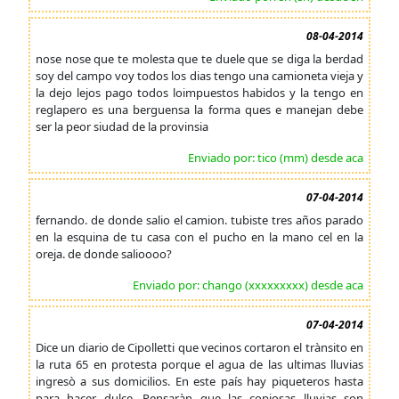
08-04-2014
nose nose que te molesta que te duele que se diga la berdad
soy del campo voy todos los dias tengo una camioneta vieja y
la dejo lejos pago todos loimpuestos habidos y la tengo en
reglapero es una berguensa la forma ques e manejan debe
ser la peor siudad de la provinsia
Enviado por: tico (mm) desde aca
07-04-2014
fernando. de donde salio el camion. tubiste tres años parado
en la esquina de tu casa con el pucho en la mano cel en la
oreja. de donde salioooo?
Enviado por: chango (xxxxxxxxx) desde aca
07-04-2014
Dice un diario de Cipolletti que vecinos cortaron el trànsito en
la ruta 65 en protesta porque el agua de las ultimas lluvias
ingresò a sus domicilios. En este país hay piqueteros hasta
para hacer dulce. Pensaràn que las copiosas lluvias son