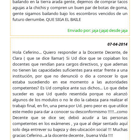
bailando en la tierra arada gente, dejemos de comprar tacos
agujas a la chichis y compren un buen par de botas de goma,
gente sigamos bailando bajo los escombros vencidos de un
futuro derrumbe. QUE SIGA EL BAILE
Enviado por: jaja (jaja) desde jaja
07-04-2014
Hola Ceferino... Quiero responder a la Docente Decente, de
Clara ( que se dice llamar) Si Ud dice que se copiaban los
docentes que rendían para cargos directivos, y que ademas
no tienen las capacidades suficientes para estar frente a una
institución, por que no denunció o dio a conocer lo que
estaba sucediendo en ese momento a las autoridades
competentes? Es Ud complice ante sus dichos... Lo que debe
suceder es que Ud quedo resentida porque no alcanzó
algunos de los modulos o no le dio la cabeza para realizar el
trabajo final, en fin, una pena por Ud. pero peor es que utilice
este medio para dar a conocer su desconformismo !!!!!...como
Decente que se dice ser, debió acudir a las personas
competentes en los exámenes , ya que al dejar sentado aquí
solo deja entrever su bajeza y des-ubicación social !!! Muchas
gracias Ceferino...a la docente decente , buena Vida !!!!