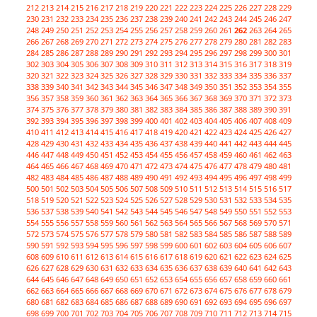
212
213
214
215
216
217
218
219
220
221
222
223
224
225
226
227
228
229
230
231
232
233
234
235
236
237
238
239
240
241
242
243
244
245
246
247
248
249
250
251
252
253
254
255
256
257
258
259
260
261
262
263
264
265
266
267
268
269
270
271
272
273
274
275
276
277
278
279
280
281
282
283
284
285
286
287
288
289
290
291
292
293
294
295
296
297
298
299
300
301
302
303
304
305
306
307
308
309
310
311
312
313
314
315
316
317
318
319
320
321
322
323
324
325
326
327
328
329
330
331
332
333
334
335
336
337
338
339
340
341
342
343
344
345
346
347
348
349
350
351
352
353
354
355
356
357
358
359
360
361
362
363
364
365
366
367
368
369
370
371
372
373
374
375
376
377
378
379
380
381
382
383
384
385
386
387
388
389
390
391
392
393
394
395
396
397
398
399
400
401
402
403
404
405
406
407
408
409
410
411
412
413
414
415
416
417
418
419
420
421
422
423
424
425
426
427
428
429
430
431
432
433
434
435
436
437
438
439
440
441
442
443
444
445
446
447
448
449
450
451
452
453
454
455
456
457
458
459
460
461
462
463
464
465
466
467
468
469
470
471
472
473
474
475
476
477
478
479
480
481
482
483
484
485
486
487
488
489
490
491
492
493
494
495
496
497
498
499
500
501
502
503
504
505
506
507
508
509
510
511
512
513
514
515
516
517
518
519
520
521
522
523
524
525
526
527
528
529
530
531
532
533
534
535
536
537
538
539
540
541
542
543
544
545
546
547
548
549
550
551
552
553
554
555
556
557
558
559
560
561
562
563
564
565
566
567
568
569
570
571
572
573
574
575
576
577
578
579
580
581
582
583
584
585
586
587
588
589
590
591
592
593
594
595
596
597
598
599
600
601
602
603
604
605
606
607
608
609
610
611
612
613
614
615
616
617
618
619
620
621
622
623
624
625
626
627
628
629
630
631
632
633
634
635
636
637
638
639
640
641
642
643
644
645
646
647
648
649
650
651
652
653
654
655
656
657
658
659
660
661
662
663
664
665
666
667
668
669
670
671
672
673
674
675
676
677
678
679
680
681
682
683
684
685
686
687
688
689
690
691
692
693
694
695
696
697
698
699
700
701
702
703
704
705
706
707
708
709
710
711
712
713
714
715