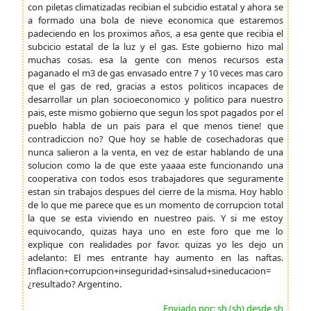
con piletas climatizadas recibian el subcidio estatal y ahora se
a formado una bola de nieve economica que estaremos
padeciendo en los proximos años, a esa gente que recibia el
subcicio estatal de la luz y el gas. Este gobierno hizo mal
muchas cosas. esa la gente con menos recursos esta
paganado el m3 de gas envasado entre 7 y 10 veces mas caro
que el gas de red, gracias a estos politicos incapaces de
desarrollar un plan socioeconomico y politico para nuestro
pais, este mismo gobierno que segun los spot pagados por el
pueblo habla de un pais para el que menos tiene! que
contradiccion no? Que hoy se hable de cosechadoras que
nunca salieron a la venta, en vez de estar hablando de una
solucion como la de que este yaaaa este funcionando una
cooperativa con todos esos trabajadores que seguramente
estan sin trabajos despues del cierre de la misma. Hoy hablo
de lo que me parece que es un momento de corrupcion total
la que se esta viviendo en nuestreo pais. Y si me estoy
equivocando, quizas haya uno en este foro que me lo
explique con realidades por favor. quizas yo les dejo un
adelanto: El mes entrante hay aumento en las naftas.
Inflacion+corrupcion+inseguridad+sinsalud+sineducacion=
¿resultado? Argentino.
Enviado por: sh (sh) desde sh