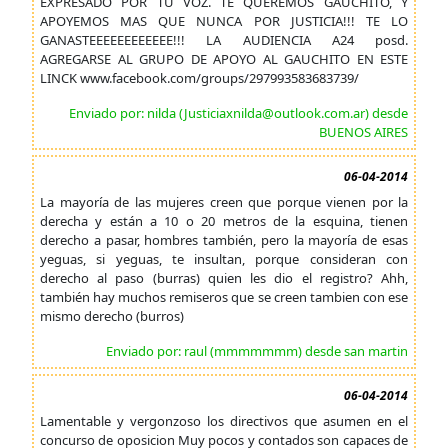
EXPRESADO POR TU VOZ. TE QUEREMOS GAUCHITO, Y
APOYEMOS MAS QUE NUNCA POR JUSTICIA!!! TE LO
GANASTEEEEEEEEEEEE!!! LA AUDIENCIA A24 posd.
AGREGARSE AL GRUPO DE APOYO AL GAUCHITO EN ESTE
LINCK www.facebook.com/groups/297993583683739/
Enviado por: nilda (Justiciaxnilda@outlook.com.ar) desde
BUENOS AIRES
06-04-2014
La mayoría de las mujeres creen que porque vienen por la
derecha y están a 10 o 20 metros de la esquina, tienen
derecho a pasar, hombres también, pero la mayoría de esas
yeguas, si yeguas, te insultan, porque consideran con
derecho al paso (burras) quien les dio el registro? Ahh,
también hay muchos remiseros que se creen tambien con ese
mismo derecho (burros)
Enviado por: raul (mmmmmmm) desde san martin
06-04-2014
Lamentable y vergonzoso los directivos que asumen en el
concurso de oposicion Muy pocos y contados son capaces de