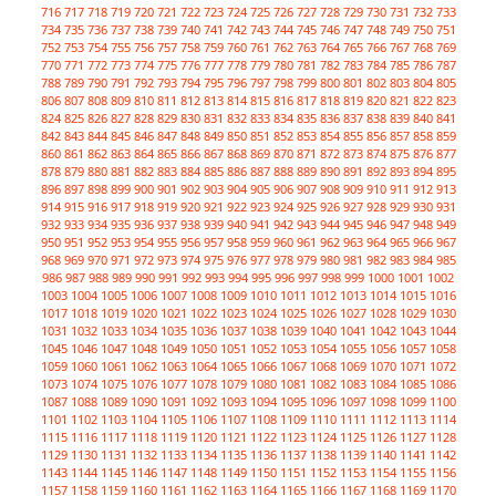
716
717
718
719
720
721
722
723
724
725
726
727
728
729
730
731
732
733
734
735
736
737
738
739
740
741
742
743
744
745
746
747
748
749
750
751
752
753
754
755
756
757
758
759
760
761
762
763
764
765
766
767
768
769
770
771
772
773
774
775
776
777
778
779
780
781
782
783
784
785
786
787
788
789
790
791
792
793
794
795
796
797
798
799
800
801
802
803
804
805
806
807
808
809
810
811
812
813
814
815
816
817
818
819
820
821
822
823
824
825
826
827
828
829
830
831
832
833
834
835
836
837
838
839
840
841
842
843
844
845
846
847
848
849
850
851
852
853
854
855
856
857
858
859
860
861
862
863
864
865
866
867
868
869
870
871
872
873
874
875
876
877
878
879
880
881
882
883
884
885
886
887
888
889
890
891
892
893
894
895
896
897
898
899
900
901
902
903
904
905
906
907
908
909
910
911
912
913
914
915
916
917
918
919
920
921
922
923
924
925
926
927
928
929
930
931
932
933
934
935
936
937
938
939
940
941
942
943
944
945
946
947
948
949
950
951
952
953
954
955
956
957
958
959
960
961
962
963
964
965
966
967
968
969
970
971
972
973
974
975
976
977
978
979
980
981
982
983
984
985
986
987
988
989
990
991
992
993
994
995
996
997
998
999
1000
1001
1002
1003
1004
1005
1006
1007
1008
1009
1010
1011
1012
1013
1014
1015
1016
1017
1018
1019
1020
1021
1022
1023
1024
1025
1026
1027
1028
1029
1030
1031
1032
1033
1034
1035
1036
1037
1038
1039
1040
1041
1042
1043
1044
1045
1046
1047
1048
1049
1050
1051
1052
1053
1054
1055
1056
1057
1058
1059
1060
1061
1062
1063
1064
1065
1066
1067
1068
1069
1070
1071
1072
1073
1074
1075
1076
1077
1078
1079
1080
1081
1082
1083
1084
1085
1086
1087
1088
1089
1090
1091
1092
1093
1094
1095
1096
1097
1098
1099
1100
1101
1102
1103
1104
1105
1106
1107
1108
1109
1110
1111
1112
1113
1114
1115
1116
1117
1118
1119
1120
1121
1122
1123
1124
1125
1126
1127
1128
1129
1130
1131
1132
1133
1134
1135
1136
1137
1138
1139
1140
1141
1142
1143
1144
1145
1146
1147
1148
1149
1150
1151
1152
1153
1154
1155
1156
1157
1158
1159
1160
1161
1162
1163
1164
1165
1166
1167
1168
1169
1170