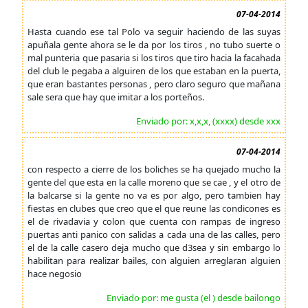
07-04-2014
Hasta cuando ese tal Polo va seguir haciendo de las suyas
apuñala gente ahora se le da por los tiros , no tubo suerte o
mal punteria que pasaria si los tiros que tiro hacia la facahada
del club le pegaba a alguiren de los que estaban en la puerta,
que eran bastantes personas , pero claro seguro que mañana
sale sera que hay que imitar a los porteños.
Enviado por: x,x,x, (xxxx) desde xxx
07-04-2014
con respecto a cierre de los boliches se ha quejado mucho la
gente del que esta en la calle moreno que se cae , y el otro de
la balcarse si la gente no va es por algo, pero tambien hay
fiestas en clubes que creo que el que reune las condicones es
el de rivadavia y colon que cuenta con rampas de ingreso
puertas anti panico con salidas a cada una de las calles, pero
el de la calle casero deja mucho que d3sea y sin embargo lo
habilitan para realizar bailes, con alguien arreglaran alguien
hace negosio
Enviado por: me gusta (el ) desde bailongo