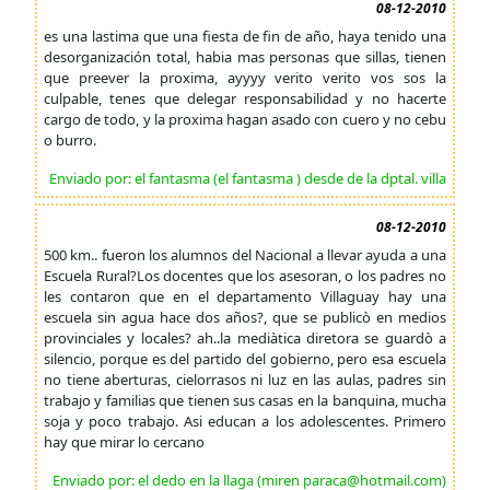
08-12-2010
es una lastima que una fiesta de fin de año, haya tenido una
desorganización total, habia mas personas que sillas, tienen
que preever la proxima, ayyyy verito verito vos sos la
culpable, tenes que delegar responsabilidad y no hacerte
cargo de todo, y la proxima hagan asado con cuero y no cebu
o burro.
Enviado por: el fantasma (el fantasma ) desde de la dptal. villa
08-12-2010
500 km.. fueron los alumnos del Nacional a llevar ayuda a una
Escuela Rural?Los docentes que los asesoran, o los padres no
les contaron que en el departamento Villaguay hay una
escuela sin agua hace dos años?, que se publicò en medios
provinciales y locales? ah..la mediàtica diretora se guardò a
silencio, porque es del partido del gobierno, pero esa escuela
no tiene aberturas, cielorrasos ni luz en las aulas, padres sin
trabajo y familias que tienen sus casas en la banquina, mucha
soja y poco trabajo. Asi educan a los adolescentes. Primero
hay que mirar lo cercano
Enviado por: el dedo en la llaga (miren paraca@hotmail.com)