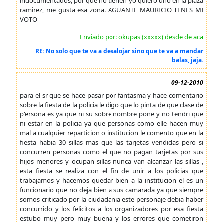
indocumentados, por que no tienen yo quiero uno en la plaza
ramirez, me gusta esa zona. AGUANTE MAURICIO TENES MI
VOTO
Enviado por: okupas (xxxxx) desde de aca
RE: No solo que te va a desalojar sino que te va a mandar
balas, jaja.
09-12-2010
para el sr que se hace pasar por fantasma y hace comentario
sobre la fiesta de la policia le digo que lo pinta de que clase de
p'ersona es ya que ni su sobre nombre pone y no tendri que
ni estar en la policia ya que personas como elle hacen muy
mal a cualquier reparticion o institucion le comento que en la
fiesta habia 30 sillas mas que las tarjetas vendidas pero si
concurren personas como el que no pagan tarjetas por sus
hijos menores y ocupan sillas nunca van alcanzar las sillas ,
esta fiesta se realiza con el fin de unir a los policias que
trabajamos y hacemos quedar bien a la institucion el es un
funcionario que no deja bien a sus camarada ya que siempre
somos criticado por la ciudadania este personaje debia haber
concurrido y los felicitos a los organizadores por esa fiesta
estubo muy pero muy buena y los errores que cometiron