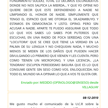
FUNDAMENTO SOLIDO, TOTAL LO DECIMOS ESCONDIDITOS
DONDE NO NOS SALPICA LA MIERDA... Y QUE YO OPINE NO
QUIERE DECIR QUE ESTE DEFENDIENDO A NADIE NI
LIMPIANDO EL HONOR DE NADIE. SIMPLEMENTE QUE
TENGO EL ESPACIO QUE ME OTORGA EL SR.AZAMBUYO. Y
ESTAMOS EN DEMOCRACIA Y LISTO. OPINO. PERO SIN
ACUSAR A NADIE. APARTE TE PUEDO ASEGURAR QUE TODO
LO QUE VOS SABES LO SABES POR PUTERIOS QUE
ESCUCHAS, EN UNA RADIO DE POCA SERIEDAD, CON UNA
"LOCUTORA" QUE SE CREE QUE TIENE LA VERDAD EN LA
PALMA DE SU LENGUA Y NO CHEQUEAN NADA, Y MUCHO
MENOS SE MIDEN DE LOS DAÑOS QUE PUEDEN HACER
DIVULGANDO LO PRIMERO QUE VIENEN Y LES CUENTA. PERO
COMO TIENEN UN MICROFONO, Y UNA LICENCIA.. ¿LA
TENDRAN? ESCUPEN PERIODISMO BASURA QUE ES LO QUE
CONSUME GENTE SIN SESO COMO VOS. ENLOQUECIDA. NO
TODO EL MUNDO VA A OPINAR LO QUE A VOS TE GUSTA OIR.
Enviado por: MEDIDO (OPINOLOGO@SINSESO) desde
VILLAGUAY
08-12-2010
Me gusto mucho el comunicado de la U.C.R sobre la