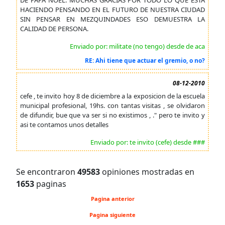
DE PAPA NOEL. MUCHAS GRACIAS POR TODO LO QUE ESTA
HACIENDO PENSANDO EN EL FUTURO DE NUESTRA CIUDAD
SIN PENSAR EN MEZQUINDADES ESO DEMUESTRA LA
CALIDAD DE PERSONA.
Enviado por: militate (no tengo) desde de aca
RE: Ahi tiene que actuar el gremio, o no?
08-12-2010
cefe , te invito hoy 8 de diciembre a la exposicion de la escuela
municipal profesional, 19hs. con tantas visitas , se olvidaron
de difundir, bue que va ser si no existimos , ." pero te invito y
asi te contamos unos detalles
Enviado por: te invito (cefe) desde ###
Se encontraron
49583
opiniones mostradas en
1653
paginas
Pagina anterior
Pagina siguiente