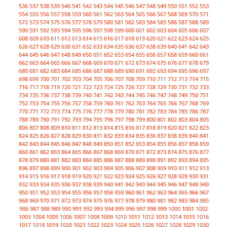
536
537
538
539
540
541
542
543
544
545
546
547
548
549
550
551
552
553
554
555
556
557
558
559
560
561
562
563
564
565
566
567
568
569
570
571
572
573
574
575
576
577
578
579
580
581
582
583
584
585
586
587
588
589
590
591
592
593
594
595
596
597
598
599
600
601
602
603
604
605
606
607
608
609
610
611
612
613
614
615
616
617
618
619
620
621
622
623
624
625
626
627
628
629
630
631
632
633
634
635
636
637
638
639
640
641
642
643
644
645
646
647
648
649
650
651
652
653
654
655
656
657
658
659
660
661
662
663
664
665
666
667
668
669
670
671
672
673
674
675
676
677
678
679
680
681
682
683
684
685
686
687
688
689
690
691
692
693
694
695
696
697
698
699
700
701
702
703
704
705
706
707
708
709
710
711
712
713
714
715
716
717
718
719
720
721
722
723
724
725
726
727
728
729
730
731
732
733
734
735
736
737
738
739
740
741
742
743
744
745
746
747
748
749
750
751
752
753
754
755
756
757
758
759
760
761
762
763
764
765
766
767
768
769
770
771
772
773
774
775
776
777
778
779
780
781
782
783
784
785
786
787
788
789
790
791
792
793
794
795
796
797
798
799
800
801
802
803
804
805
806
807
808
809
810
811
812
813
814
815
816
817
818
819
820
821
822
823
824
825
826
827
828
829
830
831
832
833
834
835
836
837
838
839
840
841
842
843
844
845
846
847
848
849
850
851
852
853
854
855
856
857
858
859
860
861
862
863
864
865
866
867
868
869
870
871
872
873
874
875
876
877
878
879
880
881
882
883
884
885
886
887
888
889
890
891
892
893
894
895
896
897
898
899
900
901
902
903
904
905
906
907
908
909
910
911
912
913
914
915
916
917
918
919
920
921
922
923
924
925
926
927
928
929
930
931
932
933
934
935
936
937
938
939
940
941
942
943
944
945
946
947
948
949
950
951
952
953
954
955
956
957
958
959
960
961
962
963
964
965
966
967
968
969
970
971
972
973
974
975
976
977
978
979
980
981
982
983
984
985
986
987
988
989
990
991
992
993
994
995
996
997
998
999
1000
1001
1002
1003
1004
1005
1006
1007
1008
1009
1010
1011
1012
1013
1014
1015
1016
1017
1018
1019
1020
1021
1022
1023
1024
1025
1026
1027
1028
1029
1030