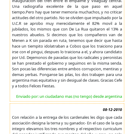
inauguracion del tren entre el empalme y Villaguay central.
Una radiografia excelente de la que paso en aquel
tiempo.Pero hay que tener memoria muchachos, y no criticar
actitudes del otro partido. No se olviden que impulsado por la
U.C.R se aprobo muy merecidamente el 82% movil a la
jubilados, los mismos que con De La Rua quitaron el 13% a
nuestros abuelos. Si decimos que los compañeros van de
Menen a K sin parada en ruta, tenemos que decir que hasta
hace un tiempito idolatraban a Cobos que los traiciono para
irse con el pingui, despues lo traiciona a el, y ahora candidato
por Ud. Dejemonos de pavadas que los radicales y peronistas
se han prestado el gobierno y seguimos en la misma senda.
Son pocas las diferencias entre ambos corrupcion, mentiras y
demas yerbas. Ponganse las pilas, los dos trabajen para una
argentina mas equitativa y sin desigual de clases. Gracias Cefe
y a todos Felices Fiestas.
Enviado por: un ciudadano mas (no tengo) desde argentina
08-12-2010
Con relación a la entrega de los cardenales les digo que cada
asociación designa la terna y su ganador.- En el caso de la que
integro elevamos los tres nombres y el respectivo curriculum