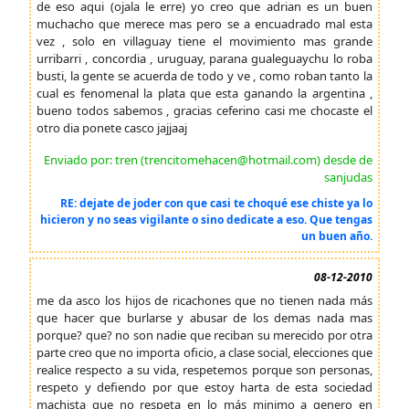
de eso aqui (ojala le erre) yo creo que adrian es un buen
muchacho que merece mas pero se a encuadrado mal esta
vez , solo en villaguay tiene el movimiento mas grande
urribarri , concordia , uruguay, parana gualeguaychu lo roba
busti, la gente se acuerda de todo y ve , como roban tanto la
cual es fenomenal la plata que esta ganando la argentina ,
bueno todos sabemos , gracias ceferino casi me chocaste el
otro dia ponete casco jajjaaj
Enviado por: tren (trencitomehacen@hotmail.com) desde de
sanjudas
RE: dejate de joder con que casi te choqué ese chiste ya lo
hicieron y no seas vigilante o sino dedicate a eso. Que tengas
un buen año.
08-12-2010
me da asco los hijos de ricachones que no tienen nada más
que hacer que burlarse y abusar de los demas nada mas
porque? que? no son nadie que reciban su merecido por otra
parte creo que no importa oficio, a clase social, elecciones que
realice respecto a su vida, respetemos porque son personas,
respeto y defiendo por que estoy harta de esta sociedad
machista que no respeta en lo más minimo a genero en