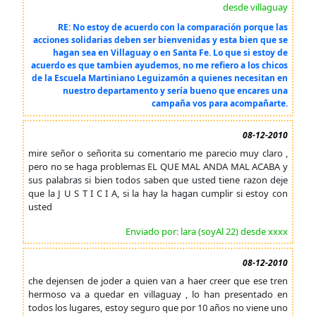
desde villaguay
RE: No estoy de acuerdo con la comparación porque las
acciones solidarias deben ser bienvenidas y esta bien que se
hagan sea en Villaguay o en Santa Fe. Lo que si estoy de
acuerdo es que tambien ayudemos, no me refiero a los chicos
de la Escuela Martiniano Leguizamón a quienes necesitan en
nuestro departamento y sería bueno que encares una
campaña vos para acompañarte.
08-12-2010
mire señor o señorita su comentario me parecio muy claro ,
pero no se haga problemas EL QUE MAL ANDA MAL ACABA y
sus palabras si bien todos saben que usted tiene razon deje
que la J U S T I C I A, si la hay la hagan cumplir si estoy con
usted
Enviado por: lara (soyAl 22) desde xxxx
08-12-2010
che dejensen de joder a quien van a haer creer que ese tren
hermoso va a quedar en villaguay , lo han presentado en
todos los lugares, estoy seguro que por 10 años no viene uno