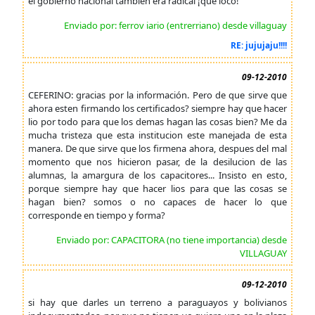
el gobierno nacional también era radical ¡que loco!
Enviado por: ferrov iario (entrerriano) desde villaguay
RE: jujujaju!!!!
09-12-2010
CEFERINO: gracias por la información. Pero de que sirve que
ahora esten firmando los certificados? siempre hay que hacer
lio por todo para que los demas hagan las cosas bien? Me da
mucha tristeza que esta institucion este manejada de esta
manera. De que sirve que los firmena ahora, despues del mal
momento que nos hicieron pasar, de la desilucion de las
alumnas, la amargura de los capacitores... Insisto en esto,
porque siempre hay que hacer lios para que las cosas se
hagan bien? somos o no capaces de hacer lo que
corresponde en tiempo y forma?
Enviado por: CAPACITORA (no tiene importancia) desde
VILLAGUAY
09-12-2010
si hay que darles un terreno a paraguayos y bolivianos