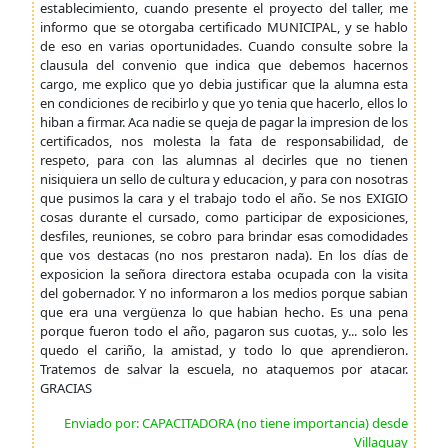
establecimiento, cuando presente el proyecto del taller, me
informo que se otorgaba certificado MUNICIPAL, y se hablo
de eso en varias oportunidades. Cuando consulte sobre la
clausula del convenio que indica que debemos hacernos
cargo, me explico que yo debia justificar que la alumna esta
en condiciones de recibirlo y que yo tenia que hacerlo, ellos lo
hiban a firmar. Aca nadie se queja de pagar la impresion de los
certificados, nos molesta la fata de responsabilidad, de
respeto, para con las alumnas al decirles que no tienen
nisiquiera un sello de cultura y educacion, y para con nosotras
que pusimos la cara y el trabajo todo el año. Se nos EXIGIO
cosas durante el cursado, como participar de exposiciones,
desfiles, reuniones, se cobro para brindar esas comodidades
que vos destacas (no nos prestaron nada). En los días de
exposicion la señora directora estaba ocupada con la visita
del gobernador. Y no informaron a los medios porque sabian
que era una vergüenza lo que habian hecho. Es una pena
porque fueron todo el año, pagaron sus cuotas, y... solo les
quedo el cariño, la amistad, y todo lo que aprendieron.
Tratemos de salvar la escuela, no ataquemos por atacar.
GRACIAS
Enviado por: CAPACITADORA (no tiene importancia) desde
Villaguay