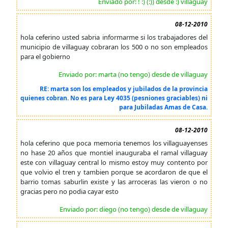
Enviado por: ! :) (:)) desde :) villaguay
08-12-2010
hola ceferino usted sabria informarme si los trabajadores del
municipio de villaguay cobraran los 500 o no son empleados
para el gobierno
Enviado por: marta (no tengo) desde de villaguay
RE: marta son los empleados y jubilados de la provincia
quienes cobran. No es para Ley 4035 (pesniones graciables) ni
para Jubiladas Amas de Casa.
08-12-2010
hola ceferino que poca memoria tenemos los villaguayenses
no hase 20 años que montiel inauguraba el ramal villaguay
este con villaguay central lo mismo estoy muy contento por
que volvio el tren y tambien porque se acordaron de que el
barrio tomas saburlin existe y las arroceras las vieron o no
gracias pero no podia cayar esto
Enviado por: diego (no tengo) desde de villaguay