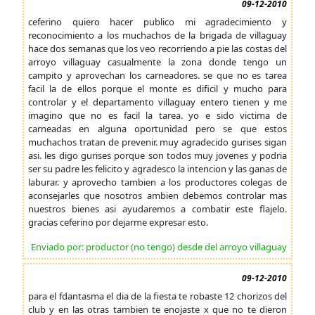
09-12-2010
ceferino quiero hacer publico mi agradecimiento y
reconocimiento a los muchachos de la brigada de villaguay
hace dos semanas que los veo recorriendo a pie las costas del
arroyo villaguay casualmente la zona donde tengo un
campito y aprovechan los carneadores. se que no es tarea
facil la de ellos porque el monte es dificil y mucho para
controlar y el departamento villaguay entero tienen y me
imagino que no es facil la tarea. yo e sido victima de
carneadas en alguna oportunidad pero se que estos
muchachos tratan de prevenir. muy agradecido gurises sigan
asi. les digo gurises porque son todos muy jovenes y podria
ser su padre les felicito y agradesco la intencion y las ganas de
laburar. y aprovecho tambien a los productores colegas de
aconsejarles que nosotros ambien debemos controlar mas
nuestros bienes asi ayudaremos a combatir este flajelo.
gracias ceferino por dejarme expresar esto.
Enviado por: productor (no tengo) desde del arroyo villaguay
09-12-2010
para el fdantasma el dia de la fiesta te robaste 12 chorizos del
club y en las otras tambien te enojaste x que no te dieron