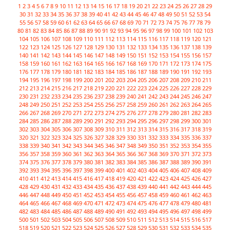
1
2
3
4
5
6
7
8
9
10
11
12
13
14
15
16
17
18
19
20
21
22
23
24
25
26
27
28
29
30
31
32
33
34
35
36
37
38
39
40
41
42
43
44
45
46
47
48
49
50
51
52
53
54
55
56
57
58
59
60
61
62
63
64
65
66
67
68
69
70
71
72
73
74
75
76
77
78
79
80
81
82
83
84
85
86
87
88
89
90
91
92
93
94
95
96
97
98
99
100
101
102
103
104
105
106
107
108
109
110
111
112
113
114
115
116
117
118
119
120
121
122
123
124
125
126
127
128
129
130
131
132
133
134
135
136
137
138
139
140
141
142
143
144
145
146
147
148
149
150
151
152
153
154
155
156
157
158
159
160
161
162
163
164
165
166
167
168
169
170
171
172
173
174
175
176
177
178
179
180
181
182
183
184
185
186
187
188
189
190
191
192
193
194
195
196
197
198
199
200
201
202
203
204
205
206
207
208
209
210
211
212
213
214
215
216
217
218
219
220
221
222
223
224
225
226
227
228
229
230
231
232
233
234
235
236
237
238
239
240
241
242
243
244
245
246
247
248
249
250
251
252
253
254
255
256
257
258
259
260
261
262
263
264
265
266
267
268
269
270
271
272
273
274
275
276
277
278
279
280
281
282
283
284
285
286
287
288
289
290
291
292
293
294
295
296
297
298
299
300
301
302
303
304
305
306
307
308
309
310
311
312
313
314
315
316
317
318
319
320
321
322
323
324
325
326
327
328
329
330
331
332
333
334
335
336
337
338
339
340
341
342
343
344
345
346
347
348
349
350
351
352
353
354
355
356
357
358
359
360
361
362
363
364
365
366
367
368
369
370
371
372
373
374
375
376
377
378
379
380
381
382
383
384
385
386
387
388
389
390
391
392
393
394
395
396
397
398
399
400
401
402
403
404
405
406
407
408
409
410
411
412
413
414
415
416
417
418
419
420
421
422
423
424
425
426
427
428
429
430
431
432
433
434
435
436
437
438
439
440
441
442
443
444
445
446
447
448
449
450
451
452
453
454
455
456
457
458
459
460
461
462
463
464
465
466
467
468
469
470
471
472
473
474
475
476
477
478
479
480
481
482
483
484
485
486
487
488
489
490
491
492
493
494
495
496
497
498
499
500
501
502
503
504
505
506
507
508
509
510
511
512
513
514
515
516
517
518
519
520
521
522
523
524
525
526
527
528
529
530
531
532
533
534
535