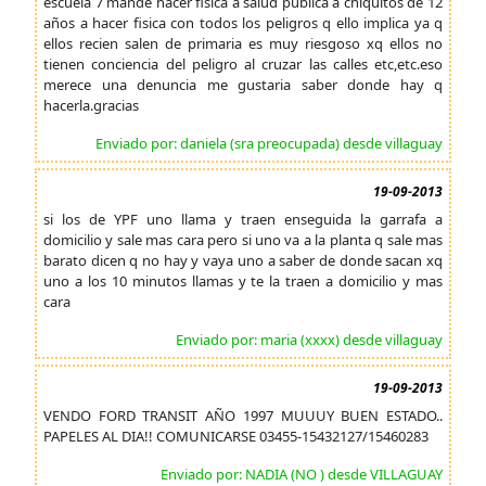
escuela 7 mande hacer fisica a salud publica a chiquitos de 12
años a hacer fisica con todos los peligros q ello implica ya q
ellos recien salen de primaria es muy riesgoso xq ellos no
tienen conciencia del peligro al cruzar las calles etc,etc.eso
merece una denuncia me gustaria saber donde hay q
hacerla.gracias
Enviado por: daniela (sra preocupada) desde villaguay
19-09-2013
si los de YPF uno llama y traen enseguida la garrafa a
domicilio y sale mas cara pero si uno va a la planta q sale mas
barato dicen q no hay y vaya uno a saber de donde sacan xq
uno a los 10 minutos llamas y te la traen a domicilio y mas
cara
Enviado por: maria (xxxx) desde villaguay
19-09-2013
VENDO FORD TRANSIT AÑO 1997 MUUUY BUEN ESTADO..
PAPELES AL DIA!! COMUNICARSE 03455-15432127/15460283
Enviado por: NADIA (NO ) desde VILLAGUAY