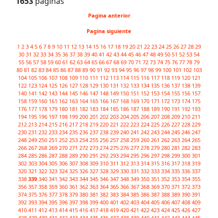
1653
paginas
Pagina anterior
Pagina siguiente
1
2
3
4
5
6
7
8
9
10
11
12
13
14
15
16
17
18
19
20
21
22
23
24
25
26
27
28
29
30
31
32
33
34
35
36
37
38
39
40
41
42
43
44
45
46
47
48
49
50
51
52
53
54
55
56
57
58
59
60
61
62
63
64
65
66
67
68
69
70
71
72
73
74
75
76
77
78
79
80
81
82
83
84
85
86
87
88
89
90
91
92
93
94
95
96
97
98
99
100
101
102
103
104
105
106
107
108
109
110
111
112
113
114
115
116
117
118
119
120
121
122
123
124
125
126
127
128
129
130
131
132
133
134
135
136
137
138
139
140
141
142
143
144
145
146
147
148
149
150
151
152
153
154
155
156
157
158
159
160
161
162
163
164
165
166
167
168
169
170
171
172
173
174
175
176
177
178
179
180
181
182
183
184
185
186
187
188
189
190
191
192
193
194
195
196
197
198
199
200
201
202
203
204
205
206
207
208
209
210
211
212
213
214
215
216
217
218
219
220
221
222
223
224
225
226
227
228
229
230
231
232
233
234
235
236
237
238
239
240
241
242
243
244
245
246
247
248
249
250
251
252
253
254
255
256
257
258
259
260
261
262
263
264
265
266
267
268
269
270
271
272
273
274
275
276
277
278
279
280
281
282
283
284
285
286
287
288
289
290
291
292
293
294
295
296
297
298
299
300
301
302
303
304
305
306
307
308
309
310
311
312
313
314
315
316
317
318
319
320
321
322
323
324
325
326
327
328
329
330
331
332
333
334
335
336
337
338
339
340
341
342
343
344
345
346
347
348
349
350
351
352
353
354
355
356
357
358
359
360
361
362
363
364
365
366
367
368
369
370
371
372
373
374
375
376
377
378
379
380
381
382
383
384
385
386
387
388
389
390
391
392
393
394
395
396
397
398
399
400
401
402
403
404
405
406
407
408
409
410
411
412
413
414
415
416
417
418
419
420
421
422
423
424
425
426
427
428
429
430
431
432
433
434
435
436
437
438
439
440
441
442
443
444
445