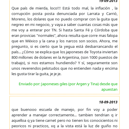
19-09-2013
Que país de mierda, loco!!! Está todo mal, la inflación , la
corrupción posta posta denunciada por Larrata y Carrió,
Moreno, los dolares que no puedo comprar con la guita que
negreo en mi negocio, y vaya a saber cuantas cosas más que
me voy a enterar por TN. Si hasta Santa Fé y Córdoba que
eran provicias "normales", ahora resulta que corre mas falopa
que en México y la cana y los narcos son socios. Ahora, me
pregunto, si es cierto que la yegua está desbarrancando el
país... ¿Cómo se explica que los japoneses de Toyota inviertan
800 millones de dolares en la Argentina, (son 1000 puestos de
trabajo), si nos estamos hundiendo? Y sí, seguramente son
unos reverendos pelotudos que no entienden nada y encima
les gusta tirar la guita, je je je.
Enviado por: Japoneses giles (por Argen y Tina) desde que
apuestan
18-09-2013
que buenooo escuela de manejo, por fin voy a poder
aprender a manejar correctamente... tambien tendrian q ir
aquelloa q ya tiene carnet pero no tienen los conocicientos ni
peoricos ni practicos, xq a la vista está la luz de guiño no