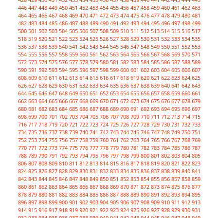
446
447
448
449
450
451
452
453
454
455
456
457
458
459
460
461
462
463
464
465
466
467
468
469
470
471
472
473
474
475
476
477
478
479
480
481
482
483
484
485
486
487
488
489
490
491
492
493
494
495
496
497
498
499
500
501
502
503
504
505
506
507
508
509
510
511
512
513
514
515
516
517
518
519
520
521
522
523
524
525
526
527
528
529
530
531
532
533
534
535
536
537
538
539
540
541
542
543
544
545
546
547
548
549
550
551
552
553
554
555
556
557
558
559
560
561
562
563
564
565
566
567
568
569
570
571
572
573
574
575
576
577
578
579
580
581
582
583
584
585
586
587
588
589
590
591
592
593
594
595
596
597
598
599
600
601
602
603
604
605
606
607
608
609
610
611
612
613
614
615
616
617
618
619
620
621
622
623
624
625
626
627
628
629
630
631
632
633
634
635
636
637
638
639
640
641
642
643
644
645
646
647
648
649
650
651
652
653
654
655
656
657
658
659
660
661
662
663
664
665
666
667
668
669
670
671
672
673
674
675
676
677
678
679
680
681
682
683
684
685
686
687
688
689
690
691
692
693
694
695
696
697
698
699
700
701
702
703
704
705
706
707
708
709
710
711
712
713
714
715
716
717
718
719
720
721
722
723
724
725
726
727
728
729
730
731
732
733
734
735
736
737
738
739
740
741
742
743
744
745
746
747
748
749
750
751
752
753
754
755
756
757
758
759
760
761
762
763
764
765
766
767
768
769
770
771
772
773
774
775
776
777
778
779
780
781
782
783
784
785
786
787
788
789
790
791
792
793
794
795
796
797
798
799
800
801
802
803
804
805
806
807
808
809
810
811
812
813
814
815
816
817
818
819
820
821
822
823
824
825
826
827
828
829
830
831
832
833
834
835
836
837
838
839
840
841
842
843
844
845
846
847
848
849
850
851
852
853
854
855
856
857
858
859
860
861
862
863
864
865
866
867
868
869
870
871
872
873
874
875
876
877
878
879
880
881
882
883
884
885
886
887
888
889
890
891
892
893
894
895
896
897
898
899
900
901
902
903
904
905
906
907
908
909
910
911
912
913
914
915
916
917
918
919
920
921
922
923
924
925
926
927
928
929
930
931
932
933
934
935
936
937
938
939
940
941
942
943
944
945
946
947
948
949