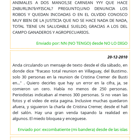
ANIMALES A DOS MANOS,SE CARNEAN YYY QUE HACE
ZABURLIN?bYFISCAL? PREGUNTO,UNO DENUNCIA LOS
ROBOS Y QUEDAN INCOADAS O EN EL OLVIDO CONOSCO
MUY BIEN DE LA JUSTICIA QUE NO SE HACE NADA DE NADA,
TOTAL TIENE UN SALUDABLE SUELDO, GRACIAS A LOS DEL
CAMPO GANADEROS Y AGROPECUARIOS.
Enviado por: NN (NO TENGO) desde NO LO DIGO
20-12-2010
Anda circulando un mensaje de texto desde el día sábado, en
donde dice "fracaso total reunion en Villaguay, del Bustimo.
solo 30 personas en la reunion de Cristina Cremer de Busti
en..." . Quiero decirles que hay un error en la cifra, ja, se
comieron un cero. Había no menos de 250 personas.
Periodistas indicaban al menos 300 personas. Si no vean las
fotos y el video de esta pagina. Inclusive muchas quedaron
afuera, y siguieron la charla de Cristina Cremer, desde el hall
del salón. Hay una gran venda tapando la realidad en
algunos. El miedo bloquea y enceguese.
Enviado por: excombatiente (mi bandera) desde de las islas