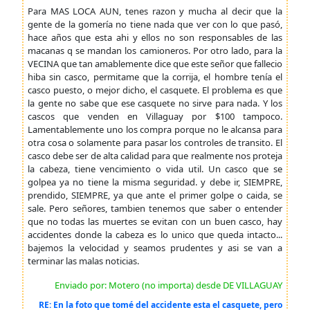
Para MAS LOCA AUN, tenes razon y mucha al decir que la
gente de la gomería no tiene nada que ver con lo que pasó,
hace años que esta ahi y ellos no son responsables de las
macanas q se mandan los camioneros. Por otro lado, para la
VECINA que tan amablemente dice que este señor que fallecio
hiba sin casco, permitame que la corrija, el hombre tenía el
casco puesto, o mejor dicho, el casquete. El problema es que
la gente no sabe que ese casquete no sirve para nada. Y los
cascos que venden en Villaguay por $100 tampoco.
Lamentablemente uno los compra porque no le alcansa para
otra cosa o solamente para pasar los controles de transito. El
casco debe ser de alta calidad para que realmente nos proteja
la cabeza, tiene vencimiento o vida util. Un casco que se
golpea ya no tiene la misma seguridad. y debe ir, SIEMPRE,
prendido, SIEMPRE, ya que ante el primer golpe o caida, se
sale. Pero señores, tambien tenemos que saber o entender
que no todas las muertes se evitan con un buen casco, hay
accidentes donde la cabeza es lo unico que queda intacto...
bajemos la velocidad y seamos prudentes y asi se van a
terminar las malas noticias.
Enviado por: Motero (no importa) desde DE VILLAGUAY
RE: En la foto que tomé del accidente esta el casquete, pero