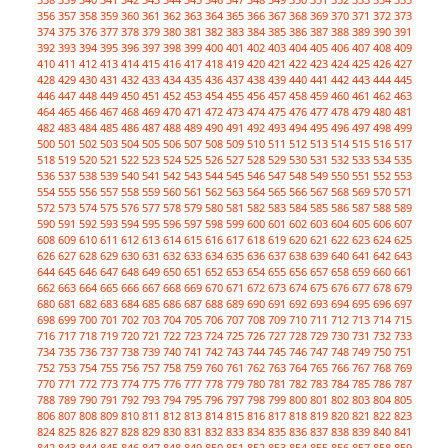
356
357
358
359
360
361
362
363
364
365
366
367
368
369
370
371
372
373
374
375
376
377
378
379
380
381
382
383
384
385
386
387
388
389
390
391
392
393
394
395
396
397
398
399
400
401
402
403
404
405
406
407
408
409
410
411
412
413
414
415
416
417
418
419
420
421
422
423
424
425
426
427
428
429
430
431
432
433
434
435
436
437
438
439
440
441
442
443
444
445
446
447
448
449
450
451
452
453
454
455
456
457
458
459
460
461
462
463
464
465
466
467
468
469
470
471
472
473
474
475
476
477
478
479
480
481
482
483
484
485
486
487
488
489
490
491
492
493
494
495
496
497
498
499
500
501
502
503
504
505
506
507
508
509
510
511
512
513
514
515
516
517
518
519
520
521
522
523
524
525
526
527
528
529
530
531
532
533
534
535
536
537
538
539
540
541
542
543
544
545
546
547
548
549
550
551
552
553
554
555
556
557
558
559
560
561
562
563
564
565
566
567
568
569
570
571
572
573
574
575
576
577
578
579
580
581
582
583
584
585
586
587
588
589
590
591
592
593
594
595
596
597
598
599
600
601
602
603
604
605
606
607
608
609
610
611
612
613
614
615
616
617
618
619
620
621
622
623
624
625
626
627
628
629
630
631
632
633
634
635
636
637
638
639
640
641
642
643
644
645
646
647
648
649
650
651
652
653
654
655
656
657
658
659
660
661
662
663
664
665
666
667
668
669
670
671
672
673
674
675
676
677
678
679
680
681
682
683
684
685
686
687
688
689
690
691
692
693
694
695
696
697
698
699
700
701
702
703
704
705
706
707
708
709
710
711
712
713
714
715
716
717
718
719
720
721
722
723
724
725
726
727
728
729
730
731
732
733
734
735
736
737
738
739
740
741
742
743
744
745
746
747
748
749
750
751
752
753
754
755
756
757
758
759
760
761
762
763
764
765
766
767
768
769
770
771
772
773
774
775
776
777
778
779
780
781
782
783
784
785
786
787
788
789
790
791
792
793
794
795
796
797
798
799
800
801
802
803
804
805
806
807
808
809
810
811
812
813
814
815
816
817
818
819
820
821
822
823
824
825
826
827
828
829
830
831
832
833
834
835
836
837
838
839
840
841
842
843
844
845
846
847
848
849
850
851
852
853
854
855
856
857
858
859