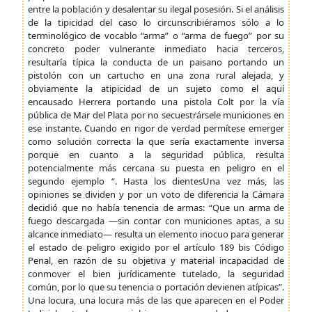
entre la población y desalentar su ilegal posesión. Si el análisis
de la tipicidad del caso lo circunscribiéramos sólo a lo
terminológico de vocablo “arma” o “arma de fuego” por su
concreto poder vulnerante inmediato hacia terceros,
resultaría típica la conducta de un paisano portando un
pistolón con un cartucho en una zona rural alejada, y
obviamente la atipicidad de un sujeto como el aquí
encausado Herrera portando una pistola Colt por la vía
pública de Mar del Plata por no secuestrársele municiones en
ese instante. Cuando en rigor de verdad permítese emerger
como solución correcta la que sería exactamente inversa
porque en cuanto a la seguridad pública, resulta
potencialmente más cercana su puesta en peligro en el
segundo ejemplo “. Hasta los dientesUna vez más, las
opiniones se dividen y por un voto de diferencia la Cámara
decidió que no había tenencia de armas: “Que un arma de
fuego descargada —sin contar con municiones aptas, a su
alcance inmediato— resulta un elemento inocuo para generar
el estado de peligro exigido por el artículo 189 bis Código
Penal, en razón de su objetiva y material incapacidad de
conmover el bien jurídicamente tutelado, la seguridad
común, por lo que su tenencia o portación devienen atípicas”.
Una locura, una locura más de las que aparecen en el Poder