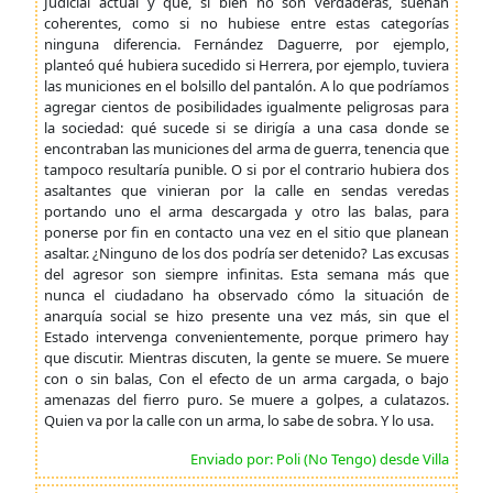
Judicial actual y que, si bien no son verdaderas, suenan
coherentes, como si no hubiese entre estas categorías
ninguna diferencia. Fernández Daguerre, por ejemplo,
planteó qué hubiera sucedido si Herrera, por ejemplo, tuviera
las municiones en el bolsillo del pantalón. A lo que podríamos
agregar cientos de posibilidades igualmente peligrosas para
la sociedad: qué sucede si se dirigía a una casa donde se
encontraban las municiones del arma de guerra, tenencia que
tampoco resultaría punible. O si por el contrario hubiera dos
asaltantes que vinieran por la calle en sendas veredas
portando uno el arma descargada y otro las balas, para
ponerse por fin en contacto una vez en el sitio que planean
asaltar. ¿Ninguno de los dos podría ser detenido? Las excusas
del agresor son siempre infinitas. Esta semana más que
nunca el ciudadano ha observado cómo la situación de
anarquía social se hizo presente una vez más, sin que el
Estado intervenga convenientemente, porque primero hay
que discutir. Mientras discuten, la gente se muere. Se muere
con o sin balas, Con el efecto de un arma cargada, o bajo
amenazas del fierro puro. Se muere a golpes, a culatazos.
Quien va por la calle con un arma, lo sabe de sobra. Y lo usa.
Enviado por: Poli (No Tengo) desde Villa