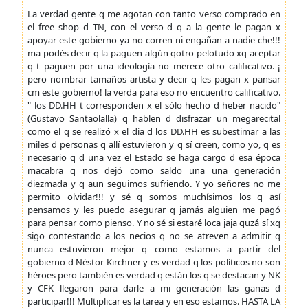
La verdad gente q me agotan con tanto verso comprado en
el free shop d TN, con el verso d q a la gente le pagan x
apoyar este gobierno ya no corren ni engañan a nadie che!!!
ma podés decir q la paguen algún qotro pelotudo xq aceptar
q t paguen por una ideología no merece otro calificativo. ¡
pero nombrar tamaños artista y decir q les pagan x pansar
cm este gobierno! la verda para eso no encuentro calificativo.
" los DD.HH t corresponden x el sólo hecho d heber nacido"
(Gustavo Santaolalla) q hablen d disfrazar un megarecital
como el q se realizó x el dia d los DD.HH es subestimar a las
miles d personas q allí estuvieron y q sí creen, como yo, q es
necesario q d una vez el Estado se haga cargo d esa época
macabra q nos dejó como saldo una una generación
diezmada y q aun seguimos sufriendo. Y yo señores no me
permito olvidar!!! y sé q somos muchísimos los q así
pensamos y les puedo asegurar q jamás alguien me pagó
para pensar como pienso. Y no sé si estaré loca jaja quzá sí xq
sigo contestando a los necios q no se atreven a admitir q
nunca estuvieron mejor q como estamos a partir del
gobierno d Néstor Kirchner y es verdad q los políticos no son
héroes pero también es verdad q están los q se destacan y NK
y CFK llegaron para darle a mi generación las ganas d
participar!!! Multiplicar es la tarea y en eso estamos. HASTA LA