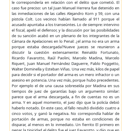
le correspondería en relación con el delito que cometió. El
caso fue preciso: un tal Juan Manuel Herrera fue detenido en
las inmediaciones de las calles Alejandro Korn y 59, con una
pistola Colt. Los vecinos habían llamado al 911 porque el
acusado apuntaba a los transeúntes. Lo de siempre: intervino
el fiscal, apeló el defensor, y la discusión por las posibilidades
de su sanción acabó en un plenario de los integrantes de la
Cámara de Apelaciones en lo Penal: ¿el arma no era un arma
porque estaba descargada?Nueve jueces se reunieron a
discutir la cuestión extensamente: Reinaldo Fortunato,
Ricardo Favarotto, Raúl Paolini, Marcelo Madina, Marcelo
Riquert, Juan Manuel Fernández Daguerre, Pablo Poggetto,
Walter Dominella y Esteban Viñas. Una vez más, kilos de papel
para decidir si el portador del arma es un mero infractor o un
asesino en potencia. Una vez más, porque hubo precedentes.
Por ejemplo el de una causa sobreseída por Madina en sus
tiempos de juez de garantías bajo un argumento similar:
parece que el arma descargada, a fin de cuentas no es un
arma. Y en aquel momento, el juez dijo que la policía debió
haberlo notado. En este caso, el fallo resultó dividido cuatro a
cinco votos, y ganó la negativa. No correspondía hablar de
portación de armas, porque no estaba en condiciones de
disparar, al menos en lo inmediato. Un fierrito El primero en
negar la tipicidad el delito fue el juez Favarotto, y dijo que en