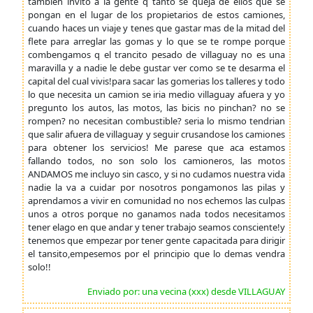
tambien invito a la gente q tanto se queja de ellos que se
pongan en el lugar de los propietarios de estos camiones,
cuando haces un viaje y tenes que gastar mas de la mitad del
flete para arreglar las gomas y lo que se te rompe porque
combengamos q el trancito pesado de villaguay no es una
maravilla y a nadie le debe gustar ver como se te desarma el
capital del cual vivis!para sacar las gomerias los talleres y todo
lo que necesita un camion se iria medio villaguay afuera y yo
pregunto los autos, las motos, las bicis no pinchan? no se
rompen? no necesitan combustible? seria lo mismo tendrian
que salir afuera de villaguay y seguir crusandose los camiones
para obtener los servicios! Me parese que aca estamos
fallando todos, no son solo los camioneros, las motos
ANDAMOS me incluyo sin casco, y si no cudamos nuestra vida
nadie la va a cuidar por nosotros pongamonos las pilas y
aprendamos a vivir en comunidad no nos echemos las culpas
unos a otros porque no ganamos nada todos necesitamos
tener elago en que andar y tener trabajo seamos consciente!y
tenemos que empezar por tener gente capacitada para dirigir
el tansito,empesemos por el principio que lo demas vendra
solo!!
Enviado por: una vecina (xxx) desde VILLAGUAY