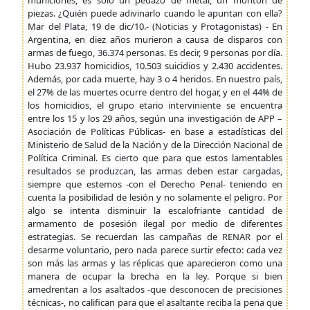
municiones, es sólo un pedazo de metal, un montón de
piezas. ¿Quién puede adivinarlo cuando le apuntan con ella?
Mar del Plata, 19 de dic/10.- (Noticias y Protagonistas) - En
Argentina, en diez años murieron a causa de disparos con
armas de fuego, 36.374 personas. Es decir, 9 personas por día.
Hubo 23.937 homicidios, 10.503 suicidios y 2.430 accidentes.
Además, por cada muerte, hay 3 o 4 heridos. En nuestro país,
el 27% de las muertes ocurre dentro del hogar, y en el 44% de
los homicidios, el grupo etario interviniente se encuentra
entre los 15 y los 29 años, según una investigación de APP –
Asociación de Políticas Públicas- en base a estadísticas del
Ministerio de Salud de la Nación y de la Dirección Nacional de
Política Criminal. Es cierto que para que estos lamentables
resultados se produzcan, las armas deben estar cargadas,
siempre que estemos -con el Derecho Penal- teniendo en
cuenta la posibilidad de lesión y no solamente el peligro. Por
algo se intenta disminuir la escalofriante cantidad de
armamento de posesión ilegal por medio de diferentes
estrategias. Se recuerdan las campañas de RENAR por el
desarme voluntario, pero nada parece surtir efecto: cada vez
son más las armas y las réplicas que aparecieron como una
manera de ocupar la brecha en la ley. Porque si bien
amedrentan a los asaltados -que desconocen de precisiones
técnicas-, no califican para que el asaltante reciba la pena que