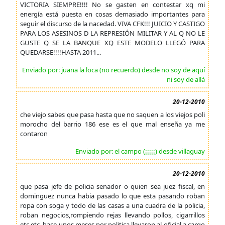
VICTORIA SIEMPRE!!!! No se gasten en contestar xq mi
energía está puesta en cosas demasiado importantes para
seguir el discurso de la nacedad. VIVA CFK!!! JUICIO Y CASTIGO
PARA LOS ASESINOS D LA REPRESIÓN MILITAR Y AL Q NO LE
GUSTE Q SE LA BANQUE XQ ESTE MODELO LLEGÓ PARA
QUEDARSE!!!!HASTA 2011...
Enviado por: juana la loca (no recuerdo) desde no soy de aquí
ni soy de allá
20-12-2010
che viejo sabes que pasa hasta que no saquen a los viejos poli
morocho del barrio 186 ese es el que mal enseña ya me
contaron
Enviado por: el campo (¡¡¡¡¡) desde villaguay
20-12-2010
que pasa jefe de policia senador o quien sea juez fiscal, en
dominguez nunca habia pasado lo que esta pasando roban
ropa con soga y todo de las casas a una cuadra de la policia,
roban negocios,rompiendo rejas llevando pollos, cigarrillos
etc etc, hace unos meses por politica llevaron al oficial a cargo