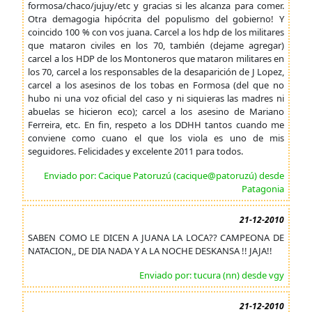
formosa/chaco/jujuy/etc y gracias si les alcanza para comer.
Otra demagogia hipócrita del populismo del gobierno! Y
coincido 100 % con vos juana. Carcel a los hdp de los militares
que mataron civiles en los 70, también (dejame agregar)
carcel a los HDP de los Montoneros que mataron militares en
los 70, carcel a los responsables de la desaparición de J Lopez,
carcel a los asesinos de los tobas en Formosa (del que no
hubo ni una voz oficial del caso y ni siquieras las madres ni
abuelas se hicieron eco); carcel a los asesino de Mariano
Ferreira, etc. En fin, respeto a los DDHH tantos cuando me
conviene como cuano el que los viola es uno de mis
seguidores. Felicidades y excelente 2011 para todos.
Enviado por: Cacique Patoruzú (cacique@patoruzú) desde
Patagonia
21-12-2010
SABEN COMO LE DICEN A JUANA LA LOCA?? CAMPEONA DE
NATACION,, DE DIA NADA Y A LA NOCHE DESKANSA !! JAJA!!
Enviado por: tucura (nn) desde vgy
21-12-2010