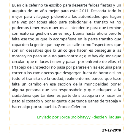
Buen dia ceferino te escribo para desearte felices fiestas y un
auguiro de un año mejor para este 2.011. Desearia todo lo
mejor para villaguay pidiendo a las autoridades que hagan
una vez por tdoas algo para solucionar el transito ya no
podemos tener mas muertos al intendente para que termine
con exito su gestion que es muy buena hasta ahora pero le
falta ese toque que lo acompañene en la parte transito que
capaciten la gente que hay en las calle como Inspectores que
son un desastres que lo unico que hacen es perseguir a las
motos y no paan un auto para controlar, que hay algunos que
circulan que ni luces tienen y pasan por enfrente de ellos, el
trtabajo del Inspector no pasa por pararse en las esquina para
correr a los camioneros que desgargan fuera de horario si no
todo el transito de la ciudad, realmente me parece que hace
falta un camibo en esa seccion de la muncipalidad poner
alguna persona que sea responsabele y que eduquen a la
ciudadania que tambien es parte de s trabajo si no hacer un
paso al costado y poner gente que tenga ganas de trabaja y
hacer algo por su pueblo. Gracia sCeferino
Enviado por: Jorge (nolohayyy ) desde Villaguay
21-12-2010