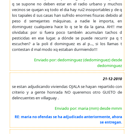
q se supone no deben estar en el radio urbano y muchos
vecinos se quejan xq todo el dia hay rui2 insoportables y de q
los tapiales d sus casas han sufrido enormes fisuras debido al
peso d semejantes máquinas. a nadie le importa, en
dominguez cualquiera hace lo q se le da la gana. AH!! me
olvidaba: por si fuera poco también acumulan tachos d
pesticidas en ese lugar. a dónde se puede recurrir pa q t
escuchen? a la poli d dominguez es al p..., si los llamas t
contestan d mal modo xq estaban durmiendo!!!
Enviado por: dedominguez (dedominguez) desde
dedominguez
21-12-2010
se estan adjudicando viviendas OJALA se hayan repartido con
criterio y a gente honrada NO queremos otro GUETO de
delincuentes en villaguay .
Enviado por: maria (mm) desde mmm
RE: maria no ofendas se ha adjudicado anteriormente, ahora
se entregan.