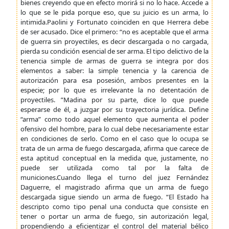
bienes creyendo que en efecto morirá si no lo hace. Accede a
lo que se le pida porque eso, que su juicio es un arma, lo
intimida.Paolini y Fortunato coinciden en que Herrera debe
de ser acusado. Dice el primero: “no es aceptable que el arma
de guerra sin proyectiles, es decir descargada o no cargada,
pierda su condición esencial de ser arma. El tipo delictivo de la
tenencia simple de armas de guerra se integra por dos
elementos a saber: la simple tenencia y la carencia de
autorización para esa posesión, ambos presentes en la
especie; por lo que es irrelevante la no detentación de
proyectiles. ”Madina por su parte, dice lo que puede
esperarse de él, a juzgar por su trayectoria jurídica. Define
“arma” como todo aquel elemento que aumenta el poder
ofensivo del hombre, para lo cual debe necesariamente estar
en condiciones de serlo. Como en el caso que lo ocupa se
trata de un arma de fuego descargada, afirma que carece de
esta aptitud conceptual en la medida que, justamente, no
puede ser utilizada como tal por la falta de
municiones.Cuando llega el turno del juez Fernández
Daguerre, el magistrado afirma que un arma de fuego
descargada sigue siendo un arma de fuego. “El Estado ha
descripto como tipo penal una conducta que consiste en
tener o portar un arma de fuego, sin autorización legal,
propendiendo a eficientizar el control del material bélico