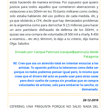
estás haciendo de manera errónea. Por supuesto que quiero
justicia para todos aquellos que cometieron aberraciones y
violaciones a los DDHH en los 70 (tanto militares como civiles),
solo estaba hablando del uso político de cada medida. Ah, y
ya que idolatrás a CFK, decile que hay demasiados problemas
en la argentina como para derrochar $ 2,5 millones para hacer
un acto partidario disfrazado de defensa de los DDHH, o
quizas sea una compra de voluntades ($ 500 mil a charly, $ 450
a vicentico... etc etc). Mmmm, lo dejo a tu criterio, dijo Karina
Olga. Saludos
Enviado por: Cacique Patoruzú (cacique@patoruzú) desde
Patagonia
RE: Creo que sos un atrevido total en intentar ensuciar a los
artistas. Tu oponión política la toleramos como debe ser
porque no todos podemos pensar igual pero, lo mismo que
creas que el dinero del acto se puede usar para otras cosas
pero decir suelto de cuerpo sin pruebas que se compra
voluntades de artistas, solo para embarrar la cancha, es
demasiado.
20-12-2010
CEFERINO, UNA PREGUNTA PORQUE NO SALIO NADA DEL