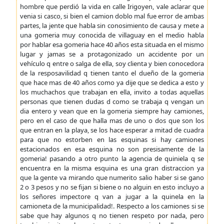
hombre que perdió la vida en calle Irigoyen, vale aclarar que
venia si casco, si bien el camion doblo mal fue error de ambas
partes, la jente que habla sin conosimiento de causa y mete a
una gomeria muy conocida de villaguay en el medio habla
por hablar esa gomeria hace 40 años esta situada en el mismo
lugar y jamas se a protagonizado un accidente por un
vehículo q entre o salga de ella, soy clienta y bien conocedora
de la resposavilidad q tienen tanto el dueño de la gomeria
que hace mas de 40 años como ya dije que se dedica a esto y
los muchachos que trabajan en ella, invito a todas aquellas
personas que tienen dudas d como se trabaja q vengan un
dia entero y vean que en la gomeria siempre hay camiones,
pero en el caso de que halla mas de uno o dos que son los
que entran en la playa, se los hace esperar a mitad de cuadra
para que no estorben en las esquinas si hay camiones
estacionados en esa esquina no son presisamente de la
gomeria! pasando a otro punto la agencia de quiniela q se
encuentra en la misma esquina es una gran distraccion ya
que la gente va mirando que numerito salio haber si se gano
2 o 3 pesos y no se fijan si biene o no alguin en esto incluyo a
los señores impectore q van a jugar a la quinela en la
camioneta de la municipalidad!. Respecto a los camiones si se
sabe que hay algunos q no tienen respeto por nada, pero