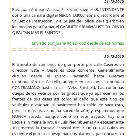
21-12-2010
Para Juan Antonio Acosta, Sr. x si no save el sR. INTENDENTE
dono una camara digital NIKON D3000, abria q recordarle al
Sr. Juez de Intsruccion , y al Sr. jefe de Policia. para q arbitren
los medios para formar el GABINETE CRIMINALISTICO, OBVIO
Q FALTAN MAS ELEMNTOS...
Enviado por: Juana Rojas (xxx) desde de aca nomas
20-12-2010
El tránsito de camiones de gran porte por calle Caseros en
dirección Este – Oeste es cosa corriente. Generalmente
circulan desde el Bvard. Paysandú hasta Güemes
(continuación de Castelli), aunque en ocasiones continúan
CONTRAMANO hasta la calle Vélez Sarsfield. Las continuas
quejas de los vecinos por las grietas que ya aparecen en los
frentes de sus casas así como el daño que este tipo de
vehículos ocasionan al pavimento han caído en saco roto,
pero lo más grave no ha sucedido aún; y esperemos que
NUNCA suceda, aunque como en este trayecto hay una
Escuela Primaria la nro. 87 Luis Piedrabuena) y a escasamente
100 metros la Escuela Especial nro. 7 Dr. Luis A Guido es
evidente el potencial riesgo para los alumnos que concurren a