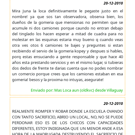
20-12-2010
Mira Juna la loca definitivamente le pegaste justo en el
nombre! ya que sos tan observadora, observa bien, los
dueños de la gomeria que mensionas no permiten que se
acumule ni dos camiones porque caundo no entran debajo
del tinglado los hacen esperar a mitad de cuadra para no
molestar en las esquinas estaria muy bueno q cuando veas
otra ves otos 6 camiones te bajes y preguntes si estan
recibiendo el servio de la gomeria kopey y despues si hables,
porq estas ensuciando a gente responsable y que hace 40
años esta prestando servicios y en el mismo lugar, si tubieras
dos dedos de frente te darias cuenta que no podes nombrar
un comercio porque crees que los camiones estaban en esa
gomeria! besos y la proxima no intuyas, asegurate!
Enviado por: Mas Loca aun (oldkvc) desde Villaguay
20-12-2010
REALMENTE ROMPER Y ROBAR DONDE LA ESCUELA OVANDO
CON TANTO SACRIFICIO, ABRIO UN LOCAL, NO, NO SE PUEDE
PERDONAR ESO ES DE LOS CHICOS CON CAPACIDADES
DIFERENTES, ESTOY INDIGNADA QUE UN MENOR ANDE A ESA
HORA DE LA MADRUGADA DESTRUYENDO EL SACRIFICIO DE