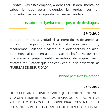
..."sixto"... vos estés empedo, o debes ser un débil mental no
sabes lo que estas diciendo, la verdad sos un
ignorante..fuerzas de seguridad sin armas... anda a c...r..!
Enviado por: El yerbatero (no poseo) desde villaguay
21-12-2010
para poli de acá: la verdad, si la intención es desarmar las
fuerzas de seguridad, los felicito. Hagamos memoria y
recordemos... cuando tuvieron que defendernos de algo,
perdimos mal, como en la guerra. Cuando las fuerzas tuvieron
que atacar al propio pueblo argentino, ahí sí que fueron
eficaces. Y si... capaz que nos conviene que se desarmen las
"FUERZAS DE SEGURIDAD"
Enviado por: sixto (s) desde s
21-12-2010
HOLA CEFERINO QUISIERA SABER QUE OPINION TENES VOS
Y LA GENTE TMB DE SOBRE LAS FIESTAS QUE SE HACEN EL 24
Y EL 31 A MEDIANOCHE AL BORDE PRACTICAMENTE DE LA
RUTA, NO ES PELIGROSO TANTO QUE ESTEN UBICADOS AHI