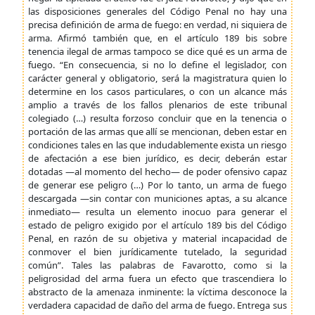
las disposiciones generales del Código Penal no hay una
precisa definición de arma de fuego: en verdad, ni siquiera de
arma. Afirmó también que, en el artículo 189 bis sobre
tenencia ilegal de armas tampoco se dice qué es un arma de
fuego. “En consecuencia, si no lo define el legislador, con
carácter general y obligatorio, será la magistratura quien lo
determine en los casos particulares, o con un alcance más
amplio a través de los fallos plenarios de este tribunal
colegiado (…) resulta forzoso concluir que en la tenencia o
portación de las armas que allí se mencionan, deben estar en
condiciones tales en las que indudablemente exista un riesgo
de afectación a ese bien jurídico, es decir, deberán estar
dotadas —al momento del hecho— de poder ofensivo capaz
de generar ese peligro (…) Por lo tanto, un arma de fuego
descargada —sin contar con municiones aptas, a su alcance
inmediato— resulta un elemento inocuo para generar el
estado de peligro exigido por el artículo 189 bis del Código
Penal, en razón de su objetiva y material incapacidad de
conmover el bien jurídicamente tutelado, la seguridad
común”. Tales las palabras de Favarotto, como si la
peligrosidad del arma fuera un efecto que trascendiera lo
abstracto de la amenaza inminente: la víctima desconoce la
verdadera capacidad de daño del arma de fuego. Entrega sus