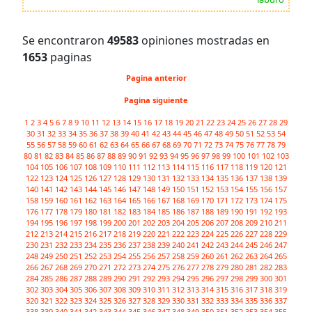
Se encontraron
49583
opiniones mostradas en
1653
paginas
Pagina anterior
Pagina siguiente
1
2
3
4
5
6
7
8
9
10
11
12
13
14
15
16
17
18
19
20
21
22
23
24
25
26
27
28
29
30
31
32
33
34
35
36
37
38
39
40
41
42
43
44
45
46
47
48
49
50
51
52
53
54
55
56
57
58
59
60
61
62
63
64
65
66
67
68
69
70
71
72
73
74
75
76
77
78
79
80
81
82
83
84
85
86
87
88
89
90
91
92
93
94
95
96
97
98
99
100
101
102
103
104
105
106
107
108
109
110
111
112
113
114
115
116
117
118
119
120
121
122
123
124
125
126
127
128
129
130
131
132
133
134
135
136
137
138
139
140
141
142
143
144
145
146
147
148
149
150
151
152
153
154
155
156
157
158
159
160
161
162
163
164
165
166
167
168
169
170
171
172
173
174
175
176
177
178
179
180
181
182
183
184
185
186
187
188
189
190
191
192
193
194
195
196
197
198
199
200
201
202
203
204
205
206
207
208
209
210
211
212
213
214
215
216
217
218
219
220
221
222
223
224
225
226
227
228
229
230
231
232
233
234
235
236
237
238
239
240
241
242
243
244
245
246
247
248
249
250
251
252
253
254
255
256
257
258
259
260
261
262
263
264
265
266
267
268
269
270
271
272
273
274
275
276
277
278
279
280
281
282
283
284
285
286
287
288
289
290
291
292
293
294
295
296
297
298
299
300
301
302
303
304
305
306
307
308
309
310
311
312
313
314
315
316
317
318
319
320
321
322
323
324
325
326
327
328
329
330
331
332
333
334
335
336
337
338
339
340
341
342
343
344
345
346
347
348
349
350
351
352
353
354
355