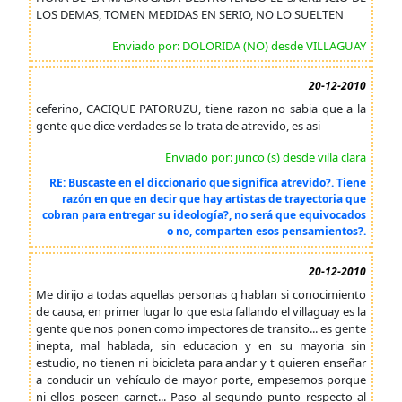
LOS DEMAS, TOMEN MEDIDAS EN SERIO, NO LO SUELTEN
Enviado por: DOLORIDA (NO) desde VILLAGUAY
20-12-2010
ceferino, CACIQUE PATORUZU, tiene razon no sabia que a la
gente que dice verdades se lo trata de atrevido, es asi
Enviado por: junco (s) desde villa clara
RE: Buscaste en el diccionario que significa atrevido?. Tiene
razón en que en decir que hay artistas de trayectoria que
cobran para entregar su ideología?, no será que equivocados
o no, comparten esos pensamientos?.
20-12-2010
Me dirijo a todas aquellas personas q hablan si conocimiento
de causa, en primer lugar lo que esta fallando el villaguay es la
gente que nos ponen como impectores de transito... es gente
inepta, mal hablada, sin educacion y en su mayoria sin
estudio, no tienen ni bicicleta para andar y t quieren enseñar
a conducir un vehículo de mayor porte, empesemos porque
ni ellos poseen carnet... Paso al segundo punto respecto al