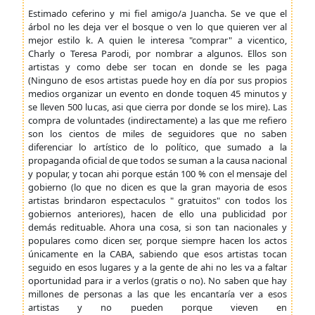
Estimado ceferino y mi fiel amigo/a Juancha. Se ve que el
árbol no les deja ver el bosque o ven lo que quieren ver al
mejor estilo k. A quien le interesa "comprar" a vicentico,
Charly o Teresa Parodi, por nombrar a algunos. Ellos son
artistas y como debe ser tocan en donde se les paga
(Ninguno de esos artistas puede hoy en día por sus propios
medios organizar un evento en donde toquen 45 minutos y
se lleven 500 lucas, asi que cierra por donde se los mire). Las
compra de voluntades (indirectamente) a las que me refiero
son los cientos de miles de seguidores que no saben
diferenciar lo artístico de lo político, que sumado a la
propaganda oficial de que todos se suman a la causa nacional
y popular, y tocan ahi porque están 100 % con el mensaje del
gobierno (lo que no dicen es que la gran mayoria de esos
artistas brindaron espectaculos " gratuitos" con todos los
gobiernos anteriores), hacen de ello una publicidad por
demás redituable. Ahora una cosa, si son tan nacionales y
populares como dicen ser, porque siempre hacen los actos
únicamente en la CABA, sabiendo que esos artistas tocan
seguido en esos lugares y a la gente de ahi no les va a faltar
oportunidad para ir a verlos (gratis o no). No saben que hay
millones de personas a las que les encantaría ver a esos
artistas y no pueden porque vieven en