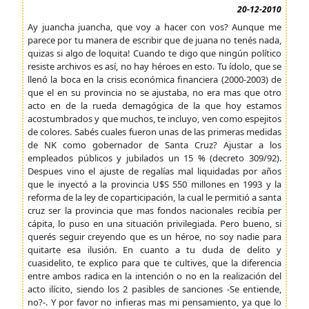
20-12-2010
Ay juancha juancha, que voy a hacer con vos? Aunque me
parece por tu manera de escribir que de juana no tenés nada,
quizas si algo de loquita! Cuando te digo que ningún político
resiste archivos es así, no hay héroes en esto. Tu ídolo, que se
llenó la boca en la crisis económica financiera (2000-2003) de
que el en su provincia no se ajustaba, no era mas que otro
acto en de la rueda demagógica de la que hoy estamos
acostumbrados y que muchos, te incluyo, ven como espejitos
de colores. Sabés cuales fueron unas de las primeras medidas
de NK como gobernador de Santa Cruz? Ajustar a los
empleados públicos y jubilados un 15 % (decreto 309/92).
Despues vino el ajuste de regalías mal liquidadas por años
que le inyectó a la provincia U$S 550 millones en 1993 y la
reforma de la ley de coparticipación, la cual le permitió a santa
cruz ser la provincia que mas fondos nacionales recibía per
cápita, lo puso en una situación privilegiada. Pero bueno, si
querés seguir creyendo que es un héroe, no soy nadie para
quitarte esa ilusión. En cuanto a tu duda de delito y
cuasidelito, te explico para que te cultives, que la diferencia
entre ambos radica en la intención o no en la realización del
acto ilícito, siendo los 2 pasibles de sanciones -Se entiende,
no?-. Y por favor no infieras mas mi pensamiento, ya que lo