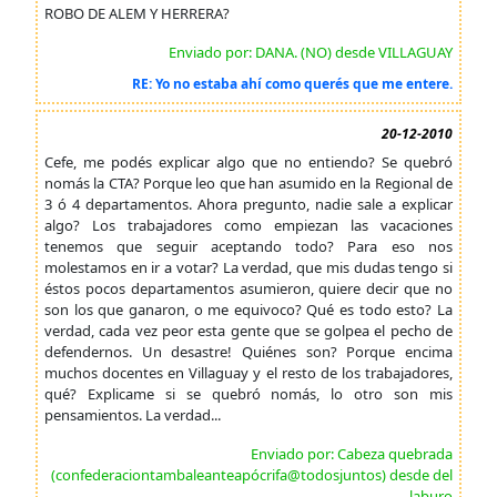
ROBO DE ALEM Y HERRERA?
Enviado por: DANA. (NO) desde VILLAGUAY
RE: Yo no estaba ahí como querés que me entere.
20-12-2010
Cefe, me podés explicar algo que no entiendo? Se quebró
nomás la CTA? Porque leo que han asumido en la Regional de
3 ó 4 departamentos. Ahora pregunto, nadie sale a explicar
algo? Los trabajadores como empiezan las vacaciones
tenemos que seguir aceptando todo? Para eso nos
molestamos en ir a votar? La verdad, que mis dudas tengo si
éstos pocos departamentos asumieron, quiere decir que no
son los que ganaron, o me equivoco? Qué es todo esto? La
verdad, cada vez peor esta gente que se golpea el pecho de
defendernos. Un desastre! Quiénes son? Porque encima
muchos docentes en Villaguay y el resto de los trabajadores,
qué? Explicame si se quebró nomás, lo otro son mis
pensamientos. La verdad...
Enviado por: Cabeza quebrada
(confederaciontambaleanteapócrifa@todosjuntos) desde del
laburo