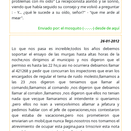
problemas con mi oído" La recepcionista asintió y se sonrió,
viendo que había seguido su consejo y me volvió a preguntar
: - Y... ¿qué le sucede a su oído, señor?" - "que me arde al
mear".
Enviado por: el mosquito (-.-.-.-.-) desde de aquí
26-01-2012
Lo que nos pasa es increible,todos los años debemos
soportar el ensayo de las murgas hasta altas horas de la
noche,nos dirigimos al municipio y nos digeron que el
permiso es hasta las 22 hs,si asi no ocurriera debiamos llamar
al 421268 y pedir que concurran los inspectores que eran los
encargados de regular el tema de ruido molesto,llamamos a
las 23 ,nos digeron que teniamos que llamar al
comando,llamamos al comando ,nos digeron que debiamos
llamar al corralon ,llamamos ,nos digeron que ellos no tenian
nada que ver,que llamaramos al intendente si queriamos
,pero ellos no ivan a venir,volvimos allamar a jefatura y
pedimos hablar con el jefe de operaciones,nos contestaron
que estaba de vacaciones,pero nos prometieron que
enviarian un mobil,que nunca llego.nosotros nos tomamos el
atrevimiento de ocupar esta pagina,para trnscrivir esta nota