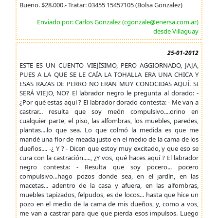
Bueno. $28.000.- Tratar: 03455 15457105 (Bolsa Gonzalez)
Enviado por: Carlos Gonzalez (cgonzale@enersa.com.ar)
desde Villaguay
25-01-2012
ESTE ES UN CUENTO VIEJÍSIMO, PERO AGGIORNADO, JAJA,
PUES A LA QUE SE LE CAÍA LA TOHALLA ERA UNA CHICA Y
ESAS RAZAS DE PERRO NO ERAN MUY CONOCIDAS AQUÍ. SI
SERÁ VIEJO, NO? El labrador negro le pregunta al dorado: -
¿Por qué estas aquí ? El labrador dorado contesta: - Me van a
castrar... resulta que soy meón compulsivo....orino en
cualquier parte, el piso, las alfombras, los muebles, paredes,
plantas....lo que sea. Lo que colmó la medida es que me
mandé una flor de meada justo en el medio de la cama de los
dueños.... -¿ Y ? - Dicen que estoy muy excitado, y que eso se
cura con la castración....., ¿Y vos, qué haces aquí ? El labrador
negro contesta: - Resulta que soy pocero... pocero
compulsivo...hago pozos donde sea, en el jardín, en las
macetas... adentro de la casa y afuera, en las alfombras,
muebles tapizados, felpudos, es de locos... hasta que hice un
pozo en el medio de la cama de mis dueños, y, como a vos,
me van a castrar para que que pierda esos impulsos. Luego