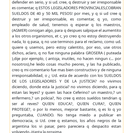
defender en serio, y si ud. cree, q destruir y ser irresponsable
es comentar, q ESTOS LEGISLADORES PROVINCIALES,COBRAN
SUELDOS DE 40 y 50 MIL PESOS! por mes, y q si ud cree q
destruir y ser irresponsable, es comentar, q yo, como
empleado de salud, tenemos q esperar q los maestros,
(AGMER) consigan algo, para q despues salpique el aumentito
a los otros organismos, et c, yo creo q no estoy destruyendo
nada, lo q pasa, q no use terminos para el reclamo, como ud.
quiere q usemos, pero estoy calentito, por eso, use otros
dichos, aclaro, q no fue ninguna palabra GROSERA ( puteada
),dije por ejemplo, ( antoja, inutiles, no hacen ningun c... por
nosotros),he leido cosas mucho peores, y las ha publicado,
creo q mi comentario fue mas bien constructivo y de ninguna
irresponsabilidad, o ¿ Ud. esta de acuerdo con los SUELDOS
DE LOS LEGISLADORES Y DE LA JUSTICIA? no vivimos
diciendo, donde esta la justicia? no vivimos diciendo, para q
estan las leyes? y quien las hace Ceferino? un maestro,? un
enfermero,? un policia?, No cree q estos sueldos tendrian q
ser al reves? QUIEN EDUCA?, QUIEN CURA?, QUIEN
PROTEGE?, o por lo menos, mejorar bastante, q es lo q yo
preguntaba, CUANDO. No tenga miedo a publicar en
democracia, si Ud. cree q estamos, los años negros de la
argentina los vi pasar, pero pareciera q despacito estan
volviendo.-Hasta la proxima