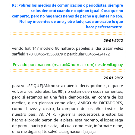
RE: Pobres los medios de comunicación o periodistas, siempre
se los denostó cuando no opinan igual. Cosa que no
comparto, pero no hagamos nenes de pecho a quienes no son.
No hay inocentes de uno y otro lado, cada uno sabe lo que
hace perfectamente.
26-01-2012
vendo fiat 147 modelo 90 naftero, papeles al dia tratar velez
sarfield 170..03455-15558879 o particular 03455-424172
Enviado por: mariano (mairaiif@hotmail.com) desde villaguay
26-01-2012
para vos SE QUEJAN: no se a quien le decis gorilones, q quiere
volver a los federales, los 90´, no estamos en esos momentos,
pero si estamos en una falsa democracia, en contra de los
medios, q no piensan como ellos, AMIGO de DICTADORES,
como chavez y castro, la campora, de los años tristes de
nuestro pais, 73, 74 75, (guerrilla, secuestros), a estos los
hecho el propio peron de la plaza, esta moreno, el lopez rega
de peron, hacia y desacia, tal cual como este, informate nene,
o no me digas q ! te salvó la asignación ! ja ja ja