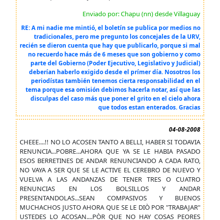
Enviado por: Chapu (nn) desde Villaguay
RE: A mi nadie me mintió, el boletín se publica por medios no
tradicionales, pero me pregunto los concejales de la URV,
recién se dieron cuenta que hay que publicarlo, porque si mal
no recuerdo hace más de 6 meses que son gobierno y como
parte del Gobierno (Poder Ejecutivo, Legislativo y Judicial)
deberían haberlo exigido desde el prímer día. Nosotros los
periodístas también tenemos cierta responsabilidad en el
tema porque esa omisión debimos hacerla notar, así que las
disculpas del caso más que poner el grito en el cielo ahora
que todos estan enterados. Gracias
04-08-2008
CHEEE....!! NO LO ACOSEN TANTO A BELLI, HABER SI TODAVIA
RENUNCIA...POBRE...AHORA QUE YA SE LE HABIA PASADO
ESOS BERRETINES DE ANDAR RENUNCIANDO A CADA RATO,
NO VAYA A SER QUE SE LE ACTIVE EL CEREBRO DE NUEVO Y
VUELVA A LAS ANDANZAS DE TENER TRES O CUATRO
RENUNCIAS EN LOS BOLSILLOS Y ANDAR
PRESENTANDOLAS...SEAN COMPASIVOS Y BUENOS
MUCHACHOS JUSTO AHORA QUE SE LE DIÒ POR "TRABAJAR"
USTEDES LO ACOSAN....PÒR QUE NO HAY COSAS PEORES