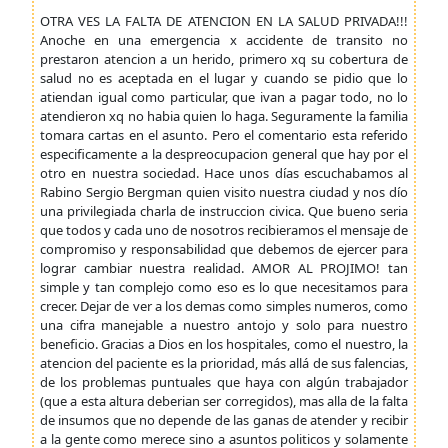
OTRA VES LA FALTA DE ATENCION EN LA SALUD PRIVADA!!!
Anoche en una emergencia x accidente de transito no
prestaron atencion a un herido, primero xq su cobertura de
salud no es aceptada en el lugar y cuando se pidio que lo
atiendan igual como particular, que ivan a pagar todo, no lo
atendieron xq no habia quien lo haga. Seguramente la familia
tomara cartas en el asunto. Pero el comentario esta referido
especificamente a la despreocupacion general que hay por el
otro en nuestra sociedad. Hace unos días escuchabamos al
Rabino Sergio Bergman quien visito nuestra ciudad y nos dío
una privilegiada charla de instruccion civica. Que bueno seria
que todos y cada uno de nosotros recibieramos el mensaje de
compromiso y responsabilidad que debemos de ejercer para
lograr cambiar nuestra realidad. AMOR AL PROJIMO! tan
simple y tan complejo como eso es lo que necesitamos para
crecer. Dejar de ver a los demas como simples numeros, como
una cifra manejable a nuestro antojo y solo para nuestro
beneficio. Gracias a Dios en los hospitales, como el nuestro, la
atencion del paciente es la prioridad, más allá de sus falencias,
de los problemas puntuales que haya con algún trabajador
(que a esta altura deberian ser corregidos), mas alla de la falta
de insumos que no depende de las ganas de atender y recibir
a la gente como merece sino a asuntos politicos y solamente