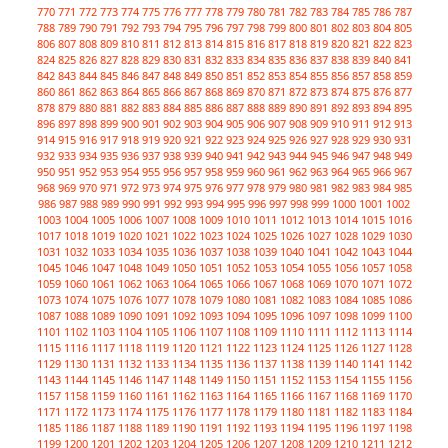
770
771
772
773
774
775
776
777
778
779
780
781
782
783
784
785
786
787
788
789
790
791
792
793
794
795
796
797
798
799
800
801
802
803
804
805
806
807
808
809
810
811
812
813
814
815
816
817
818
819
820
821
822
823
824
825
826
827
828
829
830
831
832
833
834
835
836
837
838
839
840
841
842
843
844
845
846
847
848
849
850
851
852
853
854
855
856
857
858
859
860
861
862
863
864
865
866
867
868
869
870
871
872
873
874
875
876
877
878
879
880
881
882
883
884
885
886
887
888
889
890
891
892
893
894
895
896
897
898
899
900
901
902
903
904
905
906
907
908
909
910
911
912
913
914
915
916
917
918
919
920
921
922
923
924
925
926
927
928
929
930
931
932
933
934
935
936
937
938
939
940
941
942
943
944
945
946
947
948
949
950
951
952
953
954
955
956
957
958
959
960
961
962
963
964
965
966
967
968
969
970
971
972
973
974
975
976
977
978
979
980
981
982
983
984
985
986
987
988
989
990
991
992
993
994
995
996
997
998
999
1000
1001
1002
1003
1004
1005
1006
1007
1008
1009
1010
1011
1012
1013
1014
1015
1016
1017
1018
1019
1020
1021
1022
1023
1024
1025
1026
1027
1028
1029
1030
1031
1032
1033
1034
1035
1036
1037
1038
1039
1040
1041
1042
1043
1044
1045
1046
1047
1048
1049
1050
1051
1052
1053
1054
1055
1056
1057
1058
1059
1060
1061
1062
1063
1064
1065
1066
1067
1068
1069
1070
1071
1072
1073
1074
1075
1076
1077
1078
1079
1080
1081
1082
1083
1084
1085
1086
1087
1088
1089
1090
1091
1092
1093
1094
1095
1096
1097
1098
1099
1100
1101
1102
1103
1104
1105
1106
1107
1108
1109
1110
1111
1112
1113
1114
1115
1116
1117
1118
1119
1120
1121
1122
1123
1124
1125
1126
1127
1128
1129
1130
1131
1132
1133
1134
1135
1136
1137
1138
1139
1140
1141
1142
1143
1144
1145
1146
1147
1148
1149
1150
1151
1152
1153
1154
1155
1156
1157
1158
1159
1160
1161
1162
1163
1164
1165
1166
1167
1168
1169
1170
1171
1172
1173
1174
1175
1176
1177
1178
1179
1180
1181
1182
1183
1184
1185
1186
1187
1188
1189
1190
1191
1192
1193
1194
1195
1196
1197
1198
1199
1200
1201
1202
1203
1204
1205
1206
1207
1208
1209
1210
1211
1212