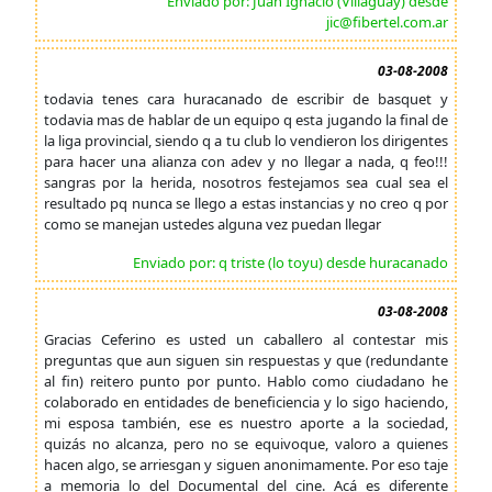
Enviado por: Juan Ignacio (Villaguay) desde
jic@fibertel.com.ar
03-08-2008
todavia tenes cara huracanado de escribir de basquet y
todavia mas de hablar de un equipo q esta jugando la final de
la liga provincial, siendo q a tu club lo vendieron los dirigentes
para hacer una alianza con adev y no llegar a nada, q feo!!!
sangras por la herida, nosotros festejamos sea cual sea el
resultado pq nunca se llego a estas instancias y no creo q por
como se manejan ustedes alguna vez puedan llegar
Enviado por: q triste (lo toyu) desde huracanado
03-08-2008
Gracias Ceferino es usted un caballero al contestar mis
preguntas que aun siguen sin respuestas y que (redundante
al fin) reitero punto por punto. Hablo como ciudadano he
colaborado en entidades de beneficiencia y lo sigo haciendo,
mi esposa también, ese es nuestro aporte a la sociedad,
quizás no alcanza, pero no se equivoque, valoro a quienes
hacen algo, se arriesgan y siguen anonimamente. Por eso taje
a memoria lo del Documental del cine. Acá es diferente