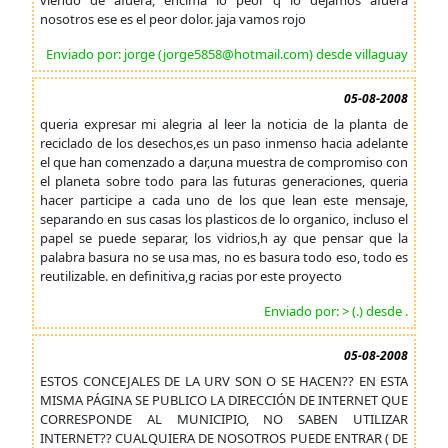
viendo de afuera, encima lo peor q lo dejamos afuera
nosotros ese es el peor dolor. jaja vamos rojo
Enviado por: jorge (jorge5858@hotmail.com) desde villaguay
05-08-2008
queria expresar mi alegria al leer la noticia de la planta de
reciclado de los desechos,es un paso inmenso hacia adelante
el que han comenzado a dar,una muestra de compromiso con
el planeta sobre todo para las futuras generaciones, queria
hacer participe a cada uno de los que lean este mensaje,
separando en sus casas los plasticos de lo organico, incluso el
papel se puede separar, los vidrios,h ay que pensar que la
palabra basura no se usa mas, no es basura todo eso, todo es
reutilizable. en definitiva,g racias por este proyecto
Enviado por: > (.) desde .
05-08-2008
ESTOS CONCEJALES DE LA URV SON O SE HACEN?? EN ESTA
MISMA PÁGINA SE PUBLICO LA DIRECCIÓN DE INTERNET QUE
CORRESPONDE AL MUNICIPIO, NO SABEN UTILIZAR
INTERNET?? CUALQUIERA DE NOSOTROS PUEDE ENTRAR ( DE