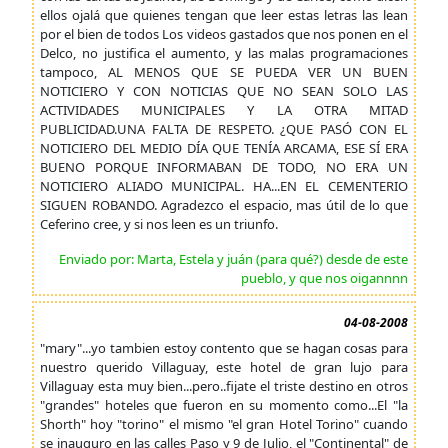
ellos ojalá que quienes tengan que leer estas letras las lean
por el bien de todos Los videos gastados que nos ponen en el
Delco, no justifica el aumento, y las malas programaciones
tampoco, AL MENOS QUE SE PUEDA VER UN BUEN
NOTICIERO Y CON NOTICIAS QUE NO SEAN SOLO LAS
ACTIVIDADES MUNICIPALES Y LA OTRA MITAD
PUBLICIDAD.UNA FALTA DE RESPETO. ¿QUE PASÓ CON EL
NOTICIERO DEL MEDIO DÍA QUE TENÍA ARCAMA, ESE SÍ ERA
BUENO PORQUE INFORMABAN DE TODO, NO ERA UN
NOTICIERO ALIADO MUNICIPAL. HA...EN EL CEMENTERIO
SIGUEN ROBANDO. Agradezco el espacio, mas útil de lo que
Ceferino cree, y si nos leen es un triunfo.
Enviado por: Marta, Estela y juán (para qué?) desde de este
pueblo, y que nos oigannnn
04-08-2008
"mary"...yo tambien estoy contento que se hagan cosas para
nuestro querido Villaguay, este hotel de gran lujo para
Villaguay esta muy bien...pero..fijate el triste destino en otros
"grandes" hoteles que fueron en su momento como...El "la
Shorth" hoy "torino" el mismo "el gran Hotel Torino" cuando
se inauguro en las calles Paso y 9 de Julio, el "Continental" de