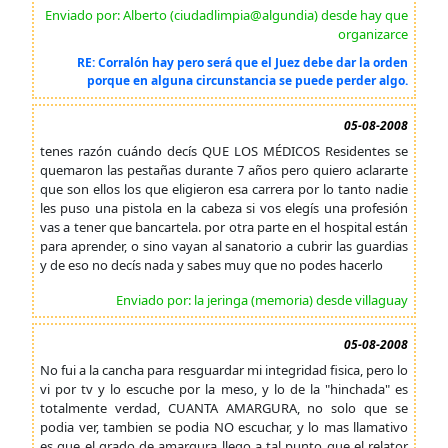
Enviado por: Alberto (ciudadlimpia@algundia) desde hay que
organizarce
RE: Corralón hay pero será que el Juez debe dar la orden
porque en alguna circunstancia se puede perder algo.
05-08-2008
tenes razón cuándo decís QUE LOS MÉDICOS Residentes se
quemaron las pestañas durante 7 años pero quiero aclararte
que son ellos los que eligieron esa carrera por lo tanto nadie
les puso una pistola en la cabeza si vos elegís una profesión
vas a tener que bancartela. por otra parte en el hospital están
para aprender, o sino vayan al sanatorio a cubrir las guardias
y de eso no decís nada y sabes muy que no podes hacerlo
Enviado por: la jeringa (memoria) desde villaguay
05-08-2008
No fui a la cancha para resguardar mi integridad fisica, pero lo
vi por tv y lo escuche por la meso, y lo de la "hinchada" es
totalmente verdad, CUANTA AMARGURA, no solo que se
podia ver, tambien se podia NO escuchar, y lo mas llamativo
es que el grado de amargura llego a tal punto que el relator