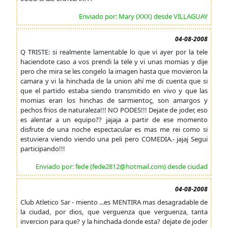
Enviado por: Mary (XXX) desde VILLAGUAY
04-08-2008
Q TRISTE: si realmente lamentable lo que vi ayer por la tele
haciendote caso a vos prendi la tele y vi unas momias y dije
pero che mira se les congelo la imagen hasta que movieron la
camara y vi la hinchada de la union ahí me di cuenta que si
que el partido estaba siendo transmitido en vivo y que las
momias eran los hinchas de sarmientoç, son amargos y
pechos frios de naturaleza!!! NO PODES!!! Dejate de joder, eso
es alentar a un equipo?? jajaja a partir de ese momento
disfrute de una noche espectacular es mas me rei como si
estuviera viendo viendo una peli pero COMEDIA.- jajaj Segui
participando!!!
Enviado por: fede (fede2812@hotmail.com) desde ciudad
04-08-2008
Club Atletico Sar - miento ...es MENTIRA mas desagradable de
la ciudad, por dios, que verguenza que verguenza, tanta
invercion para que? y la hinchada donde esta? dejate de joder