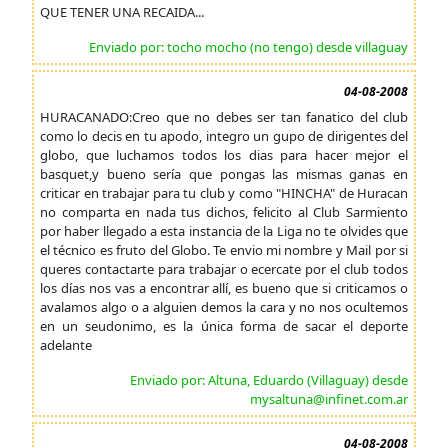
QUE TENER UNA RECAIDA...
Enviado por: tocho mocho (no tengo) desde villaguay
04-08-2008
HURACANADO:Creo que no debes ser tan fanatico del club
como lo decis en tu apodo, integro un gupo de dirigentes del
globo, que luchamos todos los dias para hacer mejor el
basquet,y bueno sería que pongas las mismas ganas en
criticar en trabajar para tu club y como "HINCHA" de Huracan
no comparta en nada tus dichos, felicito al Club Sarmiento
por haber llegado a esta instancia de la Liga no te olvides que
el técnico es fruto del Globo. Te envio mi nombre y Mail por si
queres contactarte para trabajar o ecercate por el club todos
los días nos vas a encontrar allí, es bueno que si criticamos o
avalamos algo o a alguien demos la cara y no nos ocultemos
en un seudonimo, es la única forma de sacar el deporte
adelante
Enviado por: Altuna, Eduardo (Villaguay) desde
mysaltuna@infinet.com.ar
04-08-2008