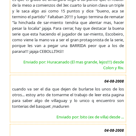
de la meso a comienzos del 3er. cuarto la union clava un triple
y le saca algo asi como 15 puntos y dice "bueno, aca se
termino el partido" Faltaban 20'!!! y luego termina de rematar
"la hinchada de sar-miento tendria que alentar mas, hacer
pesar la localia" jajaja. Para cerrar, hay que destacar la buena
serie que esta haciendo el jugador de sar-miento, Escobeiro,
como viene la mano va a ser el gran protagonista de la serie,
porque les van a pegar una BARRIDA peor que a los de
parana!!! jajaja CEBOLLITAS!!
Enviado por: Huracanado (El mas grande, lejos!!!) desde
Colon y Riv.
04-08-2008
cuando va ser el dia que dejen de burlarse los unos de los
otros... estoy arto de tomarme el trabajo de leer esta pagina
para saber algo de villaguay y lo unico q encuentro son
tonterias del basquet ,maduren
Enviado por: bito (ex de villa) desde ...
04-08-2008