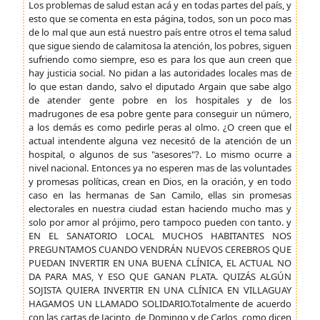
Los problemas de salud estan acá y en todas partes del país, y
esto que se comenta en esta página, todos, son un poco mas
de lo mal que aun está nuestro país entre otros el tema salud
que sigue siendo de calamitosa la atención, los pobres, siguen
sufriendo como siempre, eso es para los que aun creen que
hay justicia social. No pidan a las autoridades locales mas de
lo que estan dando, salvo el diputado Argain que sabe algo
de atender gente pobre en los hospitales y de los
madrugones de esa pobre gente para conseguir un número,
a los demás es como pedirle peras al olmo. ¿O creen que el
actual intendente alguna vez necesitó de la atención de un
hospital, o algunos de sus "asesores"?. Lo mismo ocurre a
nivel nacional. Entonces ya no esperen mas de las voluntades
y promesas políticas, crean en Dios, en la oración, y en todo
caso en las hermanas de San Camilo, ellas sin promesas
electorales en nuestra ciudad estan haciendo mucho mas y
solo por amor al prójimo, pero tampoco pueden con tanto. y
EN EL SANATORIO LOCAL MUCHOS HABITANTES NOS
PREGUNTAMOS CUANDO VENDRÁN NUEVOS CEREBROS QUE
PUEDAN INVERTIR EN UNA BUENA CLÍNICA, EL ACTUAL NO
DA PARA MAS, Y ESO QUE GANAN PLATA. QUIZÁS ALGÚN
SOJISTA QUIERA INVERTIR EN UNA CLÍNICA EN VILLAGUAY
HAGAMOS UN LLAMADO SOLIDARIO.Totalmente de acuerdo
con las cartas de Jacinto, de Domingo y de Carlos, como dicen