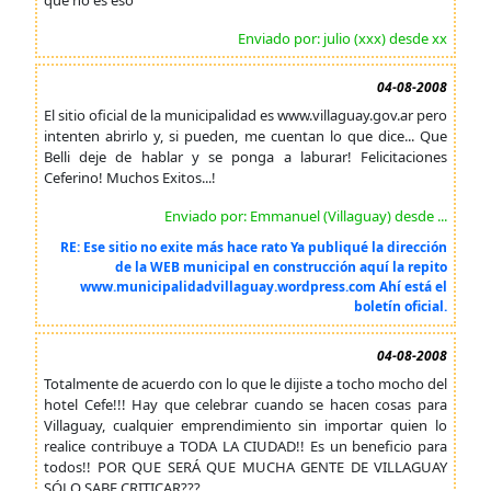
que no es eso
Enviado por: julio (xxx) desde xx
04-08-2008
El sitio oficial de la municipalidad es www.villaguay.gov.ar pero
intenten abrirlo y, si pueden, me cuentan lo que dice... Que
Belli deje de hablar y se ponga a laburar! Felicitaciones
Ceferino! Muchos Exitos...!
Enviado por: Emmanuel (Villaguay) desde ...
RE: Ese sitio no exite más hace rato Ya publiqué la dirección
de la WEB municipal en construcción aquí la repito
www.municipalidadvillaguay.wordpress.com Ahí está el
boletín oficial.
04-08-2008
Totalmente de acuerdo con lo que le dijiste a tocho mocho del
hotel Cefe!!! Hay que celebrar cuando se hacen cosas para
Villaguay, cualquier emprendimiento sin importar quien lo
realice contribuye a TODA LA CIUDAD!! Es un beneficio para
todos!! POR QUE SERÁ QUE MUCHA GENTE DE VILLAGUAY
SÓLO SABE CRITICAR???