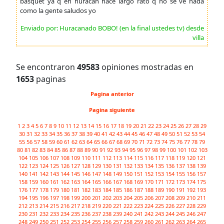
basquet ya q en huracan hace largo rato q no se ve nada
como la gente saludos yo
Enviado por: Huracanado BOBO! (en la final ustedes tv) desde
villa
Se encontraron
49583
opiniones mostradas en
1653
paginas
Pagina anterior
Pagina siguiente
1
2
3
4
5
6
7
8
9
10
11
12
13
14
15
16
17
18
19
20
21
22
23
24
25
26
27
28
29
30
31
32
33
34
35
36
37
38
39
40
41
42
43
44
45
46
47
48
49
50
51
52
53
54
55
56
57
58
59
60
61
62
63
64
65
66
67
68
69
70
71
72
73
74
75
76
77
78
79
80
81
82
83
84
85
86
87
88
89
90
91
92
93
94
95
96
97
98
99
100
101
102
103
104
105
106
107
108
109
110
111
112
113
114
115
116
117
118
119
120
121
122
123
124
125
126
127
128
129
130
131
132
133
134
135
136
137
138
139
140
141
142
143
144
145
146
147
148
149
150
151
152
153
154
155
156
157
158
159
160
161
162
163
164
165
166
167
168
169
170
171
172
173
174
175
176
177
178
179
180
181
182
183
184
185
186
187
188
189
190
191
192
193
194
195
196
197
198
199
200
201
202
203
204
205
206
207
208
209
210
211
212
213
214
215
216
217
218
219
220
221
222
223
224
225
226
227
228
229
230
231
232
233
234
235
236
237
238
239
240
241
242
243
244
245
246
247
248
249
250
251
252
253
254
255
256
257
258
259
260
261
262
263
264
265