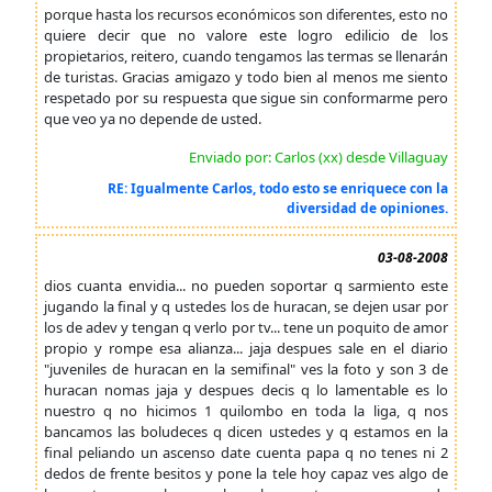
porque hasta los recursos económicos son diferentes, esto no
quiere decir que no valore este logro edilicio de los
propietarios, reitero, cuando tengamos las termas se llenarán
de turistas. Gracias amigazo y todo bien al menos me siento
respetado por su respuesta que sigue sin conformarme pero
que veo ya no depende de usted.
Enviado por: Carlos (xx) desde Villaguay
RE: Igualmente Carlos, todo esto se enriquece con la
diversidad de opiniones.
03-08-2008
dios cuanta envidia... no pueden soportar q sarmiento este
jugando la final y q ustedes los de huracan, se dejen usar por
los de adev y tengan q verlo por tv... tene un poquito de amor
propio y rompe esa alianza... jaja despues sale en el diario
"juveniles de huracan en la semifinal" ves la foto y son 3 de
huracan nomas jaja y despues decis q lo lamentable es lo
nuestro q no hicimos 1 quilombo en toda la liga, q nos
bancamos las boludeces q dicen ustedes y q estamos en la
final peliando un ascenso date cuenta papa q no tenes ni 2
dedos de frente besitos y pone la tele hoy capaz ves algo de