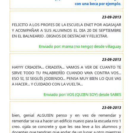
con una beca por ejemplo.
23-09-2013
FELICITO A LOS PROFES DE LA ESCUELA ENET POR AGASAJAR
Y ACOMPAÑAR A SUS ALUMNOS EL DIA 20 DE SEPTIEMBRE
EN EL BALNEARIO . DIGNOS DE DESTACAR Y FELICITAR.
Enviado por: mama (no tengo) desde villaguay
23-09-2013
HAYYY CRIADITA... CRIADITA... VAMOS A VER DE CUANTO TE
SIRVE TODO TU PALABRERÌO CUANDO VAYA CONTRA VOS...
ESO SI, SI SEGUÍS JODIENDO... PENSA MUY BIEN LO QUE VAS
A HACER... Y CUIDADO CON LA VUELTA...
Enviado por: VOS (QUIEN SOY) desde SABES
23-09-2013
bien, genial ALGUIEN penso y en ves de remendar y
remendar se va a hacer un edificio nuevo para la escuela nro 1
creo. ojala se concrete y que les sea leve a los alumnos y
docentes que tendran que andar de un lugar a otro mientras