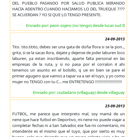
DEL PUEBLO PASANDO POR SALUD PUBLICA MIRANDO
HACIA ADENTRO CUANDO HACIAMOS LO DEL TRUEQUE ????
SE ACUERDAN ? YO SI QUE LO TENGO PRESENTE.
Enviado por: peon sojero (no tengo) desde lucas sud II
24-09-2013
Tito. tito.titito, debes ser una gata de doña flora si se la pon..,
grita, si se la sacas llora, dejate y dejense de joder laburen loco
laburen, ya estan inscribiendo, aparte falta personal en las
empresas de la ruta, y si no pasa por el corralon 4 ahi
tenemos un asunto en el bolsillo, q ue en bien se pare el
primer agugero que vamos a tapar va a ser el tuyo, y yo como
mujer no TENGO con tu C... me ENTRETENGO !!!!!!!!!!!!!!!!!!!!!!
Enviado por: ciudadano (villaguay) desde villaguay
23-09-2013
FUTBOL, me parece que interpreto mal, soy mamá de un
nene que hace futbol en Deportivo, mi nene no puede viajar a
completar fechas ni a San Salvador, ese fue mi comentario, mi
intendente es el mismo que el tuyo, que por sierto es muy