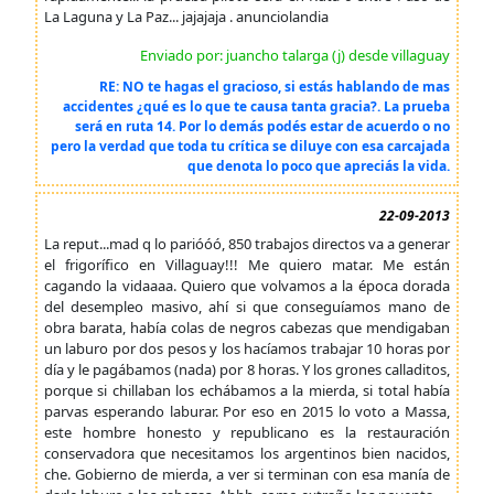
La Laguna y La Paz... jajajaja . anunciolandia
Enviado por: juancho talarga (j) desde villaguay
RE: NO te hagas el gracioso, si estás hablando de mas
accidentes ¿qué es lo que te causa tanta gracia?. La prueba
será en ruta 14. Por lo demás podés estar de acuerdo o no
pero la verdad que toda tu crítica se diluye con esa carcajada
que denota lo poco que apreciás la vida.
22-09-2013
La reput...mad q lo parióóó, 850 trabajos directos va a generar
el frigorífico en Villaguay!!! Me quiero matar. Me están
cagando la vidaaaa. Quiero que volvamos a la época dorada
del desempleo masivo, ahí si que conseguíamos mano de
obra barata, había colas de negros cabezas que mendigaban
un laburo por dos pesos y los hacíamos trabajar 10 horas por
día y le pagábamos (nada) por 8 horas. Y los grones calladitos,
porque si chillaban los echábamos a la mierda, si total había
parvas esperando laburar. Por eso en 2015 lo voto a Massa,
este hombre honesto y republicano es la restauración
conservadora que necesitamos los argentinos bien nacidos,
che. Gobierno de mierda, a ver si terminan con esa manía de