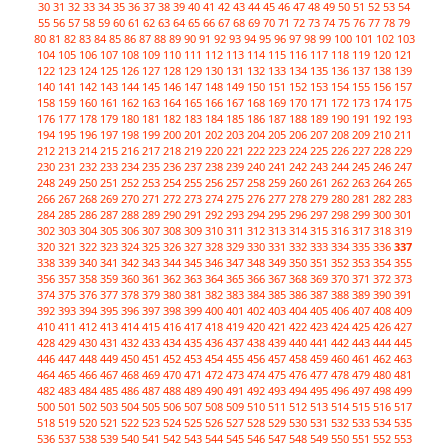
30
31
32
33
34
35
36
37
38
39
40
41
42
43
44
45
46
47
48
49
50
51
52
53
54
55
56
57
58
59
60
61
62
63
64
65
66
67
68
69
70
71
72
73
74
75
76
77
78
79
80
81
82
83
84
85
86
87
88
89
90
91
92
93
94
95
96
97
98
99
100
101
102
103
104
105
106
107
108
109
110
111
112
113
114
115
116
117
118
119
120
121
122
123
124
125
126
127
128
129
130
131
132
133
134
135
136
137
138
139
140
141
142
143
144
145
146
147
148
149
150
151
152
153
154
155
156
157
158
159
160
161
162
163
164
165
166
167
168
169
170
171
172
173
174
175
176
177
178
179
180
181
182
183
184
185
186
187
188
189
190
191
192
193
194
195
196
197
198
199
200
201
202
203
204
205
206
207
208
209
210
211
212
213
214
215
216
217
218
219
220
221
222
223
224
225
226
227
228
229
230
231
232
233
234
235
236
237
238
239
240
241
242
243
244
245
246
247
248
249
250
251
252
253
254
255
256
257
258
259
260
261
262
263
264
265
266
267
268
269
270
271
272
273
274
275
276
277
278
279
280
281
282
283
284
285
286
287
288
289
290
291
292
293
294
295
296
297
298
299
300
301
302
303
304
305
306
307
308
309
310
311
312
313
314
315
316
317
318
319
320
321
322
323
324
325
326
327
328
329
330
331
332
333
334
335
336
337
338
339
340
341
342
343
344
345
346
347
348
349
350
351
352
353
354
355
356
357
358
359
360
361
362
363
364
365
366
367
368
369
370
371
372
373
374
375
376
377
378
379
380
381
382
383
384
385
386
387
388
389
390
391
392
393
394
395
396
397
398
399
400
401
402
403
404
405
406
407
408
409
410
411
412
413
414
415
416
417
418
419
420
421
422
423
424
425
426
427
428
429
430
431
432
433
434
435
436
437
438
439
440
441
442
443
444
445
446
447
448
449
450
451
452
453
454
455
456
457
458
459
460
461
462
463
464
465
466
467
468
469
470
471
472
473
474
475
476
477
478
479
480
481
482
483
484
485
486
487
488
489
490
491
492
493
494
495
496
497
498
499
500
501
502
503
504
505
506
507
508
509
510
511
512
513
514
515
516
517
518
519
520
521
522
523
524
525
526
527
528
529
530
531
532
533
534
535
536
537
538
539
540
541
542
543
544
545
546
547
548
549
550
551
552
553