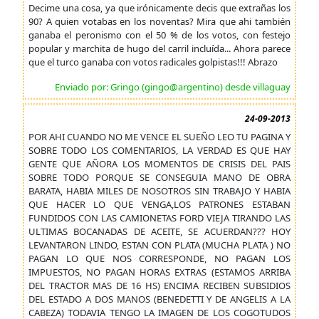
Decime una cosa, ya que irónicamente decis que extrañas los
90? A quien votabas en los noventas? Mira que ahi también
ganaba el peronismo con el 50 % de los votos, con festejo
popular y marchita de hugo del carril incluída... Ahora parece
que el turco ganaba con votos radicales golpistas!!! Abrazo
Enviado por: Gringo (gingo@argentino) desde villaguay
24-09-2013
POR AHI CUANDO NO ME VENCE EL SUEÑO LEO TU PAGINA Y
SOBRE TODO LOS COMENTARIOS, LA VERDAD ES QUE HAY
GENTE QUE AÑORA LOS MOMENTOS DE CRISIS DEL PAIS
SOBRE TODO PORQUE SE CONSEGUIA MANO DE OBRA
BARATA, HABIA MILES DE NOSOTROS SIN TRABAJO Y HABIA
QUE HACER LO QUE VENGA,LOS PATRONES ESTABAN
FUNDIDOS CON LAS CAMIONETAS FORD VIEJA TIRANDO LAS
ULTIMAS BOCANADAS DE ACEITE, SE ACUERDAN??? HOY
LEVANTARON LINDO, ESTAN CON PLATA (MUCHA PLATA ) NO
PAGAN LO QUE NOS CORRESPONDE, NO PAGAN LOS
IMPUESTOS, NO PAGAN HORAS EXTRAS (ESTAMOS ARRIBA
DEL TRACTOR MAS DE 16 HS) ENCIMA RECIBEN SUBSIDIOS
DEL ESTADO A DOS MANOS (BENEDETTI Y DE ANGELIS A LA
CABEZA) TODAVIA TENGO LA IMAGEN DE LOS COGOTUDOS