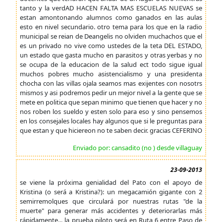
tanto y la verdAD HACEN FALTA MAS ESCUELAS NUEVAS se
estan amontonando alumnos como ganados en las aulas
esto en nivel secundario. otro tema para los que en la radio
municipal se reian de Deangelis no olviden muchachos que el
es un privado no vive como ustedes de la teta DEL ESTADO,
un estado que gasta mucho en parasitos y otras yerbas y no
se ocupa de la educacion de la salud ect todo sigue igual
muchos pobres mucho asistencialismo y una presidenta
chocha con las villas ojala seamos mas exijentes con nosotrs
mismos y asi podremos pedir un mejor nivel a la gente que se
mete en politica que sepan minimo que tienen que hacer y no
nos roben los sueldo y esten solo para eso y sino pensemos
en los consejales locales hay algunos que si le preguntas para
que estan y que hiciereon no te saben decir. gracias CEFERINO
Enviado por: cansadito (no ) desde villaguay
23-09-2013
se viene la próxima genialidad del Pato con el apoyo de
Kristina (o será a Kristina?): un megacamión gigante con 2
semirremolques que circulará por nuestras rutas "de la
muerte" para generar más accidentes y deteriorarlas más
rápidamente... la prueba piloto será en Ruta 6 entre Paso de