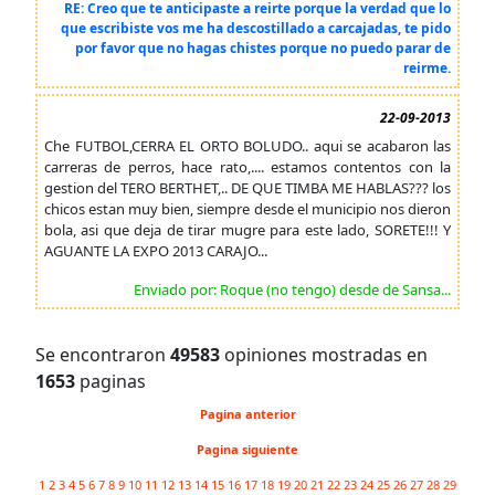
RE: Creo que te anticipaste a reirte porque la verdad que lo
que escribiste vos me ha descostillado a carcajadas, te pido
por favor que no hagas chistes porque no puedo parar de
reirme.
22-09-2013
Che FUTBOL,CERRA EL ORTO BOLUDO.. aqui se acabaron las
carreras de perros, hace rato,.... estamos contentos con la
gestion del TERO BERTHET,.. DE QUE TIMBA ME HABLAS??? los
chicos estan muy bien, siempre desde el municipio nos dieron
bola, asi que deja de tirar mugre para este lado, SORETE!!! Y
AGUANTE LA EXPO 2013 CARAJO...
Enviado por: Roque (no tengo) desde de Sansa...
Se encontraron
49583
opiniones mostradas en
1653
paginas
Pagina anterior
Pagina siguiente
1
2
3
4
5
6
7
8
9
10
11
12
13
14
15
16
17
18
19
20
21
22
23
24
25
26
27
28
29