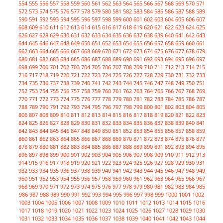
554
555
556
557
558
559
560
561
562
563
564
565
566
567
568
569
570
571
572
573
574
575
576
577
578
579
580
581
582
583
584
585
586
587
588
589
590
591
592
593
594
595
596
597
598
599
600
601
602
603
604
605
606
607
608
609
610
611
612
613
614
615
616
617
618
619
620
621
622
623
624
625
626
627
628
629
630
631
632
633
634
635
636
637
638
639
640
641
642
643
644
645
646
647
648
649
650
651
652
653
654
655
656
657
658
659
660
661
662
663
664
665
666
667
668
669
670
671
672
673
674
675
676
677
678
679
680
681
682
683
684
685
686
687
688
689
690
691
692
693
694
695
696
697
698
699
700
701
702
703
704
705
706
707
708
709
710
711
712
713
714
715
716
717
718
719
720
721
722
723
724
725
726
727
728
729
730
731
732
733
734
735
736
737
738
739
740
741
742
743
744
745
746
747
748
749
750
751
752
753
754
755
756
757
758
759
760
761
762
763
764
765
766
767
768
769
770
771
772
773
774
775
776
777
778
779
780
781
782
783
784
785
786
787
788
789
790
791
792
793
794
795
796
797
798
799
800
801
802
803
804
805
806
807
808
809
810
811
812
813
814
815
816
817
818
819
820
821
822
823
824
825
826
827
828
829
830
831
832
833
834
835
836
837
838
839
840
841
842
843
844
845
846
847
848
849
850
851
852
853
854
855
856
857
858
859
860
861
862
863
864
865
866
867
868
869
870
871
872
873
874
875
876
877
878
879
880
881
882
883
884
885
886
887
888
889
890
891
892
893
894
895
896
897
898
899
900
901
902
903
904
905
906
907
908
909
910
911
912
913
914
915
916
917
918
919
920
921
922
923
924
925
926
927
928
929
930
931
932
933
934
935
936
937
938
939
940
941
942
943
944
945
946
947
948
949
950
951
952
953
954
955
956
957
958
959
960
961
962
963
964
965
966
967
968
969
970
971
972
973
974
975
976
977
978
979
980
981
982
983
984
985
986
987
988
989
990
991
992
993
994
995
996
997
998
999
1000
1001
1002
1003
1004
1005
1006
1007
1008
1009
1010
1011
1012
1013
1014
1015
1016
1017
1018
1019
1020
1021
1022
1023
1024
1025
1026
1027
1028
1029
1030
1031
1032
1033
1034
1035
1036
1037
1038
1039
1040
1041
1042
1043
1044