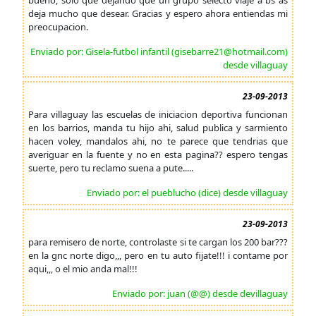
bueno, solo que dejando que un grupo selecto viaje a bs as
deja mucho que desear. Gracias y espero ahora entiendas mi
preocupacion.
Enviado por: Gisela-futbol infantil (gisebarre21@hotmail.com)
desde villaguay
23-09-2013
Para villaguay las escuelas de iniciacion deportiva funcionan
en los barrios, manda tu hijo ahi, salud publica y sarmiento
hacen voley, mandalos ahi, no te parece que tendrias que
averiguar en la fuente y no en esta pagina?? espero tengas
suerte, pero tu reclamo suena a pute.....
Enviado por: el pueblucho (dice) desde villaguay
23-09-2013
para remisero de norte, controlaste si te cargan los 200 bar???
en la gnc norte digo,,, pero en tu auto fijate!!! i contame por
aqui,,, o el mio anda mal!!!
Enviado por: juan (@@) desde devillaguay