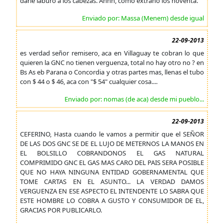
darle laburo a los cabezas. Ahhh, como extraño los noventa.
Enviado por: Massa (Menem) desde igual
22-09-2013
es verdad señor remisero, aca en Villaguay te cobran lo que
quieren la GNC no tienen verguenza, total no hay otro no ? en
Bs As eb Parana o Concordia y otras partes mas, llenas el tubo
con $ 44 o $ 46, aca con "$ 54" cualquier cosa....
Enviado por: nomas (de aca) desde mi pueblo...
22-09-2013
CEFERINO, Hasta cuando le vamos a permitir que el SEÑOR
DE LAS DOS GNC SE DE EL LUJO DE METERNOS LA MANOS EN
EL BOLSILLO COBRANDONOS EL GAS NATURAL
COMPRIMIDO GNC EL GAS MAS CARO DEL PAIS SERA POSIBLE
QUE NO HAYA NINGUNA ENTIDAD GOBERNAMENTAL QUE
TOME CARTAS EN EL ASUNTO... LA VERDAD DAMOS
VERGUENZA EN ESE ASPECTO EL INTENDENTE LO SABRA QUE
ESTE HOMBRE LO COBRA A GUSTO Y CONSUMIDOR DE EL,
GRACIAS POR PUBLICARLO.