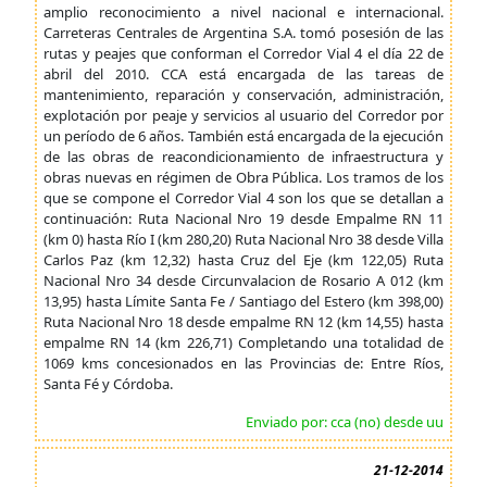
amplio reconocimiento a nivel nacional e internacional.
Carreteras Centrales de Argentina S.A. tomó posesión de las
rutas y peajes que conforman el Corredor Vial 4 el día 22 de
abril del 2010. CCA está encargada de las tareas de
mantenimiento, reparación y conservación, administración,
explotación por peaje y servicios al usuario del Corredor por
un período de 6 años. También está encargada de la ejecución
de las obras de reacondicionamiento de infraestructura y
obras nuevas en régimen de Obra Pública. Los tramos de los
que se compone el Corredor Vial 4 son los que se detallan a
continuación: Ruta Nacional Nro 19 desde Empalme RN 11
(km 0) hasta Río I (km 280,20) Ruta Nacional Nro 38 desde Villa
Carlos Paz (km 12,32) hasta Cruz del Eje (km 122,05) Ruta
Nacional Nro 34 desde Circunvalacion de Rosario A 012 (km
13,95) hasta Límite Santa Fe / Santiago del Estero (km 398,00)
Ruta Nacional Nro 18 desde empalme RN 12 (km 14,55) hasta
empalme RN 14 (km 226,71) Completando una totalidad de
1069 kms concesionados en las Provincias de: Entre Ríos,
Santa Fé y Córdoba.
Enviado por: cca (no) desde uu
21-12-2014