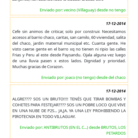
Enviado por: vecino (Villaguay) desde no tengo
17-12-2014
Cefe sin animos de criticar, solo por construir. Necesitamos
accesos al barrio chaco, caritas, san camilo, 60 viviendad, salita
del chaco, jardin maternal municipal etc. Cuanta gente. He
visto caerse gente en el barro xq no tienen ni ripio las calles
Frias y Peru al este desde Paysandu. Ojala alguna vez luego
de una lluvia pasen x estos lados. Dignidad y prioridad.
Muchas gracias de Corazon.
Enviado por: joaco (no tengo) desde del chaco
17-12-2014
ALGRE???? SOS UN BRUTO!!!! TENÉS QUE TIRAR BOMBAS Y
COHETES PARA FESTEJAR???? SOS UN POBRE LOCO QUE VIVE
EN UNA NUBE DE P2S... JA,JA. YA UNA LEY PROHIBIENDO LA
PIROTECNIA EN TODO VILLAGUAY.
Enviado por: ANTIBRUTOS (EN EL C...) desde BRUTOS, LOS
PETARDOS