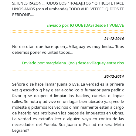
SI,TENES RAZON....TODOS LOS "TRABAJITOS " Q HICISTE HACE
UNOS AÑOS (con el umbanda) TODO VUELVEEEEE. Q DIOS TE
PERDONE....
Enviado por: lO QUE (DAS) desde T VUELVE
21-12-2014
No discutan que hace quien,.. Villaguay es muy lindo... Tdos
debemos poner voluntad todos...
Enviado por: magdalena.. (no ) desde villaguay entre rios
20-12-2014
Señora q se hace llamar Juana o Eva. La verdad es la primera
vez q escucho q hay q ser alcoholico o fumador para pedir x
favor q se ocupen d limpiar los baldios, cunetas o linpiar
calles. Se nota q ud vive en un lugar bien ubicado ya q veo le
molesta q pidamos los vecinos q minimamente estan a cargo
de hacerlo nos retribuyan los pagos de impuestos en Obras.
La verdad es extraño leer q alguien vaya en contra de las
necesidades del Pueblo. Sra Juana o Eva ud no sera Mirta
Legrand?