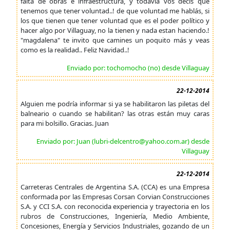
falta de obras e infraestructura, y todavía vos decís que
tenemos que tener voluntad..! de que voluntad me hablás, si
los que tienen que tener voluntad que es el poder político y
hacer algo por Villaguay, no la tienen y nada estan haciendo.!
"magdalena" te invito que camines un poquito más y veas
como es la realidad.. Feliz Navidad..!
Enviado por: tochomocho (no) desde Villaguay
22-12-2014
Alguien me podría informar si ya se habilitaron las piletas del
balneario o cuando se habilitan? las otras están muy caras
para mi bolsillo. Gracias. Juan
Enviado por: Juan (lubri-delcentro@yahoo.com.ar) desde
Villaguay
22-12-2014
Carreteras Centrales de Argentina S.A. (CCA) es una Empresa
conformada por las Empresas Corsan Corvian Construcciones
S.A. y CCI S.A. con reconocida experiencia y trayectoria en los
rubros de Construcciones, Ingeniería, Medio Ambiente,
Concesiones, Energía y Servicios Industriales, gozando de un