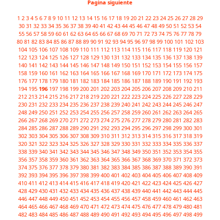
Pagina siguiente
1
2
3
4
5
6
7
8
9
10
11
12
13
14
15
16
17
18
19
20
21
22
23
24
25
26
27
28
29
30
31
32
33
34
35
36
37
38
39
40
41
42
43
44
45
46
47
48
49
50
51
52
53
54
55
56
57
58
59
60
61
62
63
64
65
66
67
68
69
70
71
72
73
74
75
76
77
78
79
80
81
82
83
84
85
86
87
88
89
90
91
92
93
94
95
96
97
98
99
100
101
102
103
104
105
106
107
108
109
110
111
112
113
114
115
116
117
118
119
120
121
122
123
124
125
126
127
128
129
130
131
132
133
134
135
136
137
138
139
140
141
142
143
144
145
146
147
148
149
150
151
152
153
154
155
156
157
158
159
160
161
162
163
164
165
166
167
168
169
170
171
172
173
174
175
176
177
178
179
180
181
182
183
184
185
186
187
188
189
190
191
192
193
194
195
196
197
198
199
200
201
202
203
204
205
206
207
208
209
210
211
212
213
214
215
216
217
218
219
220
221
222
223
224
225
226
227
228
229
230
231
232
233
234
235
236
237
238
239
240
241
242
243
244
245
246
247
248
249
250
251
252
253
254
255
256
257
258
259
260
261
262
263
264
265
266
267
268
269
270
271
272
273
274
275
276
277
278
279
280
281
282
283
284
285
286
287
288
289
290
291
292
293
294
295
296
297
298
299
300
301
302
303
304
305
306
307
308
309
310
311
312
313
314
315
316
317
318
319
320
321
322
323
324
325
326
327
328
329
330
331
332
333
334
335
336
337
338
339
340
341
342
343
344
345
346
347
348
349
350
351
352
353
354
355
356
357
358
359
360
361
362
363
364
365
366
367
368
369
370
371
372
373
374
375
376
377
378
379
380
381
382
383
384
385
386
387
388
389
390
391
392
393
394
395
396
397
398
399
400
401
402
403
404
405
406
407
408
409
410
411
412
413
414
415
416
417
418
419
420
421
422
423
424
425
426
427
428
429
430
431
432
433
434
435
436
437
438
439
440
441
442
443
444
445
446
447
448
449
450
451
452
453
454
455
456
457
458
459
460
461
462
463
464
465
466
467
468
469
470
471
472
473
474
475
476
477
478
479
480
481
482
483
484
485
486
487
488
489
490
491
492
493
494
495
496
497
498
499