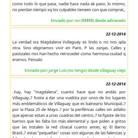
como todo lo que pasa, nadie hace nada ak paso, lo mismo,
no pierdan tiempo xq los culpables tieneen con que comprar,,
Enviado por: nn ($$$$$) desde adinerado
22-12-2014
La verdad sra Magdalena Vullaguay es lindo o no nos qda
otra. Sino eligiriamos vivir en Paris. P las zanjas. Calles y
pastizales nos han hecho retroceder como hermosa ciudad q
eramos. Pensalo
Enviado por: jorge Luis (no tengo) desde villaguay viejo
22-12-2014
..hay, hay "magdalena", cuanto hace que no andás por
Villaguay..? fuiste a dar una vueltita por unos de los lugares
más emblemáticos de Villaguay que es balneario Municipal..?
por la Plaza 25 de Mayo..? por la periféricas calles sin asfalto
que apenas estan a unas cuadras del centro..? te fijaste de los
barrios que les falta los más elemental y que piden a gritos
que las instalen la red cloacal cuanto antes, ej: El Barrio
Brasil..? estas "pequeñas" cosas son algunas de las falencias y