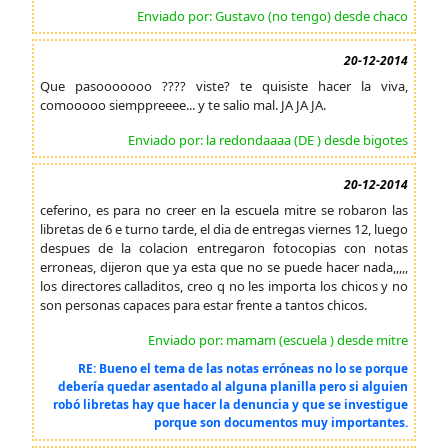
Enviado por: Gustavo (no tengo) desde chaco
20-12-2014
Que pasooooooo ???? viste? te quisiste hacer la viva,
comooooo siemppreeee... y te salio mal. JA JA JA.
Enviado por: la redondaaaa (DE ) desde bigotes
20-12-2014
ceferino, es para no creer en la escuela mitre se robaron las
libretas de 6 e turno tarde, el dia de entregas viernes 12, luego
despues de la colacion entregaron fotocopias con notas
erroneas, dijeron que ya esta que no se puede hacer nada,,,,,
los directores calladitos, creo q no les importa los chicos y no
son personas capaces para estar frente a tantos chicos.
Enviado por: mamam (escuela ) desde mitre
RE: Bueno el tema de las notas erróneas no lo se porque
debería quedar asentado al alguna planilla pero si alguien
robó libretas hay que hacer la denuncia y que se investigue
porque son documentos muy importantes.