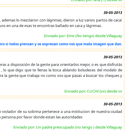
30-05-2013
B", ademas lo mezclaron con lágrimas, dieron a luz varios partos de caca!
vos en una de esas te encontras bañado en caca y lágrimas.
Enviado por: Emir (No tengo) desde Villaguay
 pero si todos piensan y se expresan como vos que mala imagen que dan.
30-05-2013
as a disposición de la gente para orientarlos mejor, o es que disfrutás
o , lo que digo que te llenas la boca ablando boludeces del modelo de
ara la gente que trabaja no como vos que pasas a buscar los cheques y
Enviado por: CUCHI (vv) desde vv
30-05-2013
mo violador de su sobrina pertenece a una institucion de nuestra ciudad
a persona por favor donde estan las autoridades
Enviado por: Un padre preocupado (no tengo ) desde Villaguay