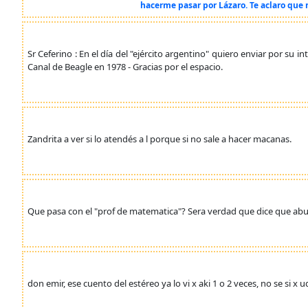
hacerme pasar por Lázaro. Te aclaro que n
Sr Ceferino : En el día del "ejército argentino" quiero enviar por s
Canal de Beagle en 1978 - Gracias por el espacio.
Zandrita a ver si lo atendés a l porque si no sale a hacer macanas.
Que pasa con el "prof de matematica"? Sera verdad que dice que abu
don emir, ese cuento del estéreo ya lo vi x aki 1 o 2 veces, no se si x