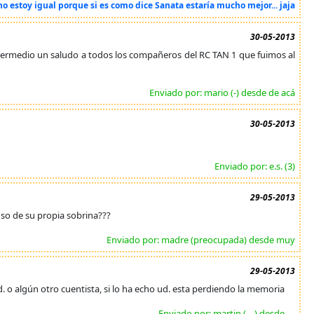
o estoy igual porque si es como dice Sanata estaría mucho mejor... jaja
30-05-2013
u intermedio un saludo a todos los compañeros del RC TAN 1 que fuimos al
Enviado por: mario (-) desde de acá
30-05-2013
Enviado por: e.s. (3)
29-05-2013
so de su propia sobrina???
Enviado por: madre (preocupada) desde muy
29-05-2013
 ud. o algún otro cuentista, si lo ha echo ud. esta perdiendo la memoria
Enviado por: martin (---) desde ---