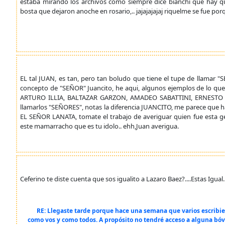
estaba mirando los archivos como siempre dice bianchi que hay q
bosta que dejaron anoche en rosario,.. jajajajajaj riquelme se fue porq
EL tal JUAN, es tan, pero tan boludo que tiene el tupe de llamar 
concepto de "SEÑOR" Juancito, he aqui, algunos ejemplos de lo que
ARTURO ILLIA, BALTAZAR GARZON, AMADEO SABATTINI, ERNESTO S
llamarlos "SEÑORES", notas la diferencia JUANCITO, me parece que ha
EL SEÑOR LANATA, tomate el trabajo de averiguar quien fue esta 
este mamarracho que es tu idolo.. ehh,Juan averigua.
Ceferino te diste cuenta que sos igualito a Lazaro Baez?....Estas Igual...
RE: Llegaste tarde porque hace una semana que varios escribi
como vos y como todos. A propósito no tendré acceso a alguna bó