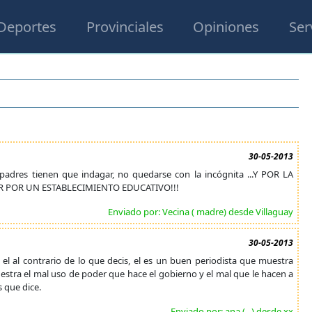
Deportes
Provinciales
Opiniones
Ser
30-05-2013
adres tienen que indagar, no quedarse con la incógnita ...Y POR LA
AR POR UN ESTABLECIMIENTO EDUCATIVO!!!
Enviado por: Vecina ( madre) desde Villaguay
30-05-2013
l al contrario de lo que decis, el es un buen periodista que muestra
estra el mal uso de poder que hace el gobierno y el mal que le hacen a
s que dice.
Enviado por: ana (...) desde xx