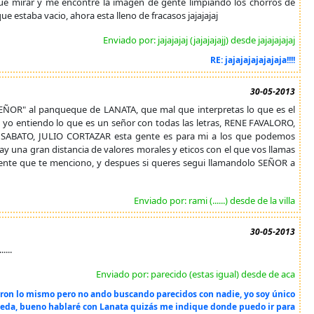
ue mirar y me encontre la imagen de gente limpiando los chorros de
ue estaba vacio, ahora esta lleno de fracasos jajajajaj
Enviado por: jajajajaj (jajajajajj) desde jajajajajaj
RE: jajajajajajajaja!!!!
30-05-2013
"SEÑOR" al panqueque de LANATA, que mal que interpretas lo que es el
 yo entiendo lo que es un señor con todas las letras, RENE FAVALORO,
ABATO, JULIO CORTAZAR esta gente es para mi a los que podemos
y una gran distancia de valores morales y eticos con el que vos llamas
gente que te menciono, y despues si queres segui llamandolo SEÑOR a
Enviado por: rami (......) desde de la villa
30-05-2013
....
Enviado por: parecido (estas igual) desde de aca
eron lo mismo pero no ando buscando parecidos con nadie, yo soy único
veda, bueno hablaré con Lanata quizás me indique donde puedo ir para