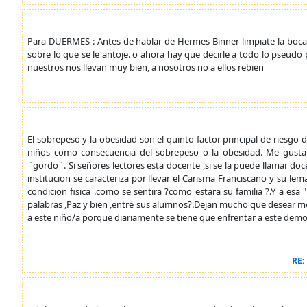
Para DUERMES : Antes de hablar de Hermes Binner limpiate la boca. S
sobre lo que se le antoje. o ahora hay que decirle a todo lo pseudo
nuestros nos llevan muy bien, a nosotros no a ellos rebien
El sobrepeso y la obesidad son el quinto factor principal de riesgo
niños como consecuencia del sobrepeso o la obesidad. Me gustar
¨gordo¨. Si señores lectores esta docente ,si se la puede llamar doc
institucion se caracteriza por llevar el Carisma Franciscano y su l
condicion fisica .como se sentira ?como estara su familia ?.Y a es
palabras ,Paz y bien ,entre sus alumnos?.Dejan mucho que desear me
a este niño/a porque diariamente se tiene que enfrentar a este dem
RE: