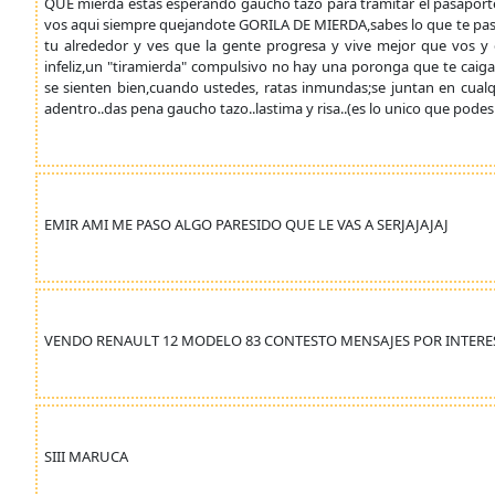
QUE mierda estas esperando gaucho tazo para tramitar el pasapor
vos aqui siempre quejandote GORILA DE MIERDA,sabes lo que te pas
tu alrededor y ves que la gente progresa y vive mejor que vos y 
infeliz,un "tiramierda" compulsivo no hay una poronga que te caiga
se sienten bien,cuando ustedes, ratas inmundas;se juntan en cualq
adentro..das pena gaucho tazo..lastima y risa..(es lo unico que podes d
EMIR AMI ME PASO ALGO PARESIDO QUE LE VAS A SERJAJAJAJ
VENDO RENAULT 12 MODELO 83 CONTESTO MENSAJES POR INTERE
SIII MARUCA