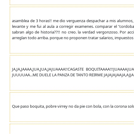
asamblea de 3 horas!! me dio verguenza despachar a mis alumnos, 
levante y me fui al aula a corregir examenes. comparar el "cordoba
sabran algo de historia??!! no creo. la verdad vergonzoso. Por acc
arreglan todo arriba. porque no proponen tratar salarios, impuestos a
JA,JA,JAAAA,JUA,JUA,JAJUAAAA!!CAGASTE BOQUITAAAA!!!JUAAAA
JUUUUAA...ME DUELE LA PANZA DE TANTO REIRME JAJAJAJAAJA,AJJA
Que paso boquita, pobre virrey no da pie con bola, con la corona solo