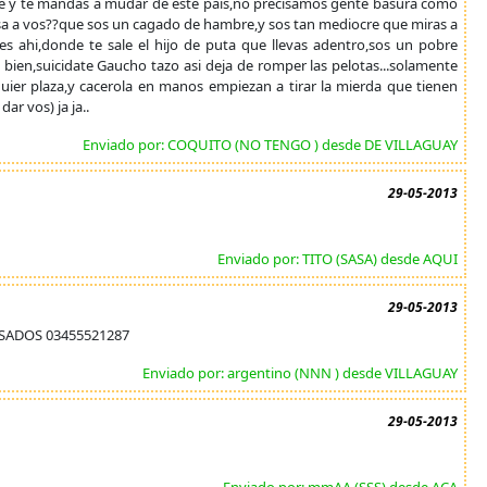
te y te mandas a mudar de este pais,no precisamos gente basura como
a a vos??que sos un cagado de hambre,y sos tan mediocre que miras a
es ahi,donde te sale el hijo de puta que llevas adentro,sos un pobre
 bien,suicidate Gaucho tazo asi deja de romper las pelotas...solamente
uier plaza,y cacerola en manos empiezan a tirar la mierda que tienen
ar vos) ja ja..
Enviado por: COQUITO (NO TENGO ) desde DE VILLAGUAY
29-05-2013
Enviado por: TITO (SASA) desde AQUI
29-05-2013
SADOS 03455521287
Enviado por: argentino (NNN ) desde VILLAGUAY
29-05-2013