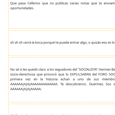
Que pasa Ceferino que no publicas varias notas que te enviam
oportunidades.
sh sh sh cerrá la boca porqué te puede entrar algo, o quizás eso es l
No sé si les quedó claro a los seguidores del "SOCIALISTA" Hermes Bin
socio-derechosa que provocó que lo EXPULSARAN del FORO SOCIA
primera vez en la historia echan a uno de sus miembros
AAAAAAJAJAJAAAAAAAAAAAAA. Te descubrieron, Duermes. Sos de
AAAAAAJAJAJAAAAA.