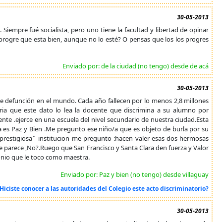
30-05-2013
iempre fué socialista, pero uno tiene la facultad y libertad de opinar
 progre que esta bien, aunque no lo esté? O pensas que los los progres
Enviado por: de la ciudad (no tengo) desde de acá
30-05-2013
 de defunción en el mundo. Cada año fallecen por lo menos 2,8 millones
ia que este dato lo lea la docente que discrimina a su alumno por
ente .ejerce en una escuela del nivel secundario de nuestra ciudad.Esta
ema es Paz y Bien .Me pregunto ese niño/a que es objeto de burla por su
a "prestigiosa¨ institucion me pregunto :hacen valer esas dos hermosas
 parece ,No?.Ruego que San Francisco y Santa Clara den fuerza y Valor
onio que le toco como maestra.
Enviado por: Paz y bien (no tengo) desde villaguay
 Hiciste conocer a las autoridades del Colegio este acto discriminatorio?
30-05-2013