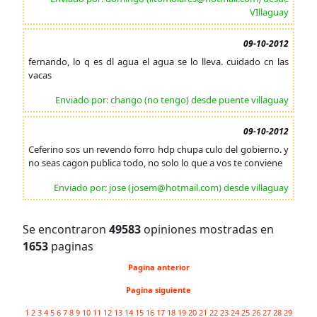
VIllaguay
09-10-2012
fernando, lo q es dl agua el agua se lo lleva. cuidado cn las
vacas
Enviado por: chango (no tengo) desde puente villaguay
09-10-2012
Ceferino sos un revendo forro hdp chupa culo del gobierno. y
no seas cagon publica todo, no solo lo que a vos te conviene
Enviado por: jose (josem@hotmail.com) desde villaguay
Se encontraron
49583
opiniones mostradas en
1653
paginas
Pagina anterior
Pagina siguiente
1
2
3
4
5
6
7
8
9
10
11
12
13
14
15
16
17
18
19
20
21
22
23
24
25
26
27
28
29