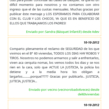
club para poder continuar las clases de básquet. Ya que es un
difícil momento para nosotros y no contamos con otro
ingreso que el de las cuotas mensuales. Muchas gracias por
publicar éste mensaje y LOS ESPERAMOS PARA COLABORAR
CON EL CLUB Y LOS CHICOS, YA QUE ES EN BENEFICIO DE
ELLOS QUE TRABAJAMOS LOS PADRES!
Enviado por: Sandra (Básquet Infantil!) desde Adev
10-10-2012
Comparto plenamente el reclamo de SEGURIDAD de los que
vivimos en el B° 60 viviendas, TODOS LOS DIAS HAY ROBOS Y
TIROS. Nosotros no podemos armarnos y salir a enfrentarlos,
viven aca cerquita nomas, los vemos todos los dias y se nos
rien en la cara, solo que ACTUE LA JUSTICIA, la policia los
detiene y a la media hora los obligan a
largarlos...........porque????? Gracias por publicarlo.. JUSTICIA,
JUTICIA, JUSTICIA...
Enviado por: vecino (vecinorobado6veces) desde
del60viviendas
10-10-2012