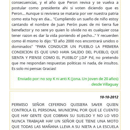
consecuencias, y el año que Peron reviva y se vuelva a
postular como presidente ahi si voten diciendo que es
Peron... Aunque si reviviera se mataria por ver nuestra patria
como esta hoy en dia... "Cumpliendo un sueño de niño estoy
cantando el nombre de Juan Perón pues de mi tierra fue
benefactor y no sere yo quien lo olvide no es cualquier cosa
tener razon es dar la vida poniendo el pecho..." Y recuerden
como él mismo lo dijo: "El año 2000 nos encontrará unidos o
dominados" "PARA CONDUCIR UN PUEBLO LA PRIMERA
CONDICION ES QUE UNO HAYA SALIDO DEL PUEBLO, QUE
SIENTA Y PIENSE COMO EL PUEBLO" J.D.P Pd, no pretendo
que me respondan respuestas politicas ni nada, de insultos.
Es solo mi pensar. Gracias!
Enviado por: no soy K ni anti K (Jona. Un Joven de 20 años)
desde Villaguay
10-10-2012
PERMISO SEÑOR CEFERINO QUISIERA SAVER QUIEN
CONTROLA EL PERSONAL MUNICIPAL POR QUE LE CUENTO
QUE HAY GENTE QUE COBRAN SU SUELDO Y NO LO VEO
NUNCA TRABAJAR HAY UN SEÑOR QUE TIENE UNA MOTO
QUE TODAS LAS MAÑANA LLEVA A SU NIETA A LA ESCUELA