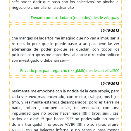
cefe podes decir que paso con los colectivos? se pincho el
negocio lo chamullaron a adriancito
Enviado por: ciudadano (no lo doy) desde villaguay
10-10-2012
che mangas de lagartos me imagino que no van a impulsar la
re re.es lo peor que le puede pasar a un pais-tiene ke ver
alternancia de poder porque se quedan con todos los
politicos corruptos me entendes... al entrar otro color politico
son investigado o deberian ser---
Enviado por: juan tegarcho (fkkgkkfk) desde castelli al500
10-10-2012
realmente me emocione con la noticia de la casa propia, pero
cada vez vivo mas encerrado, con miedo, trabajo, mis hijos
tmb, y realmente estamos desamparados, porq es tierra de
nadie, roban , rompen cosas, te amenazan, con una
impunidad que no podes hacer nada!!!!!!!! tiros: siiiiiii, casi
todos los días!!!!!! que hacen ???? no podes salir, no podes
dormir tranquilo!!! no podes VIVIR!!!!!!! no son tiras al aire,
NOOO, es una balacera infernal q no sabes q pasa menos