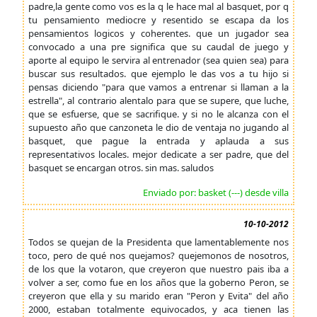
padre,la gente como vos es la q le hace mal al basquet, por q
tu pensamiento mediocre y resentido se escapa da los
pensamientos logicos y coherentes. que un jugador sea
convocado a una pre significa que su caudal de juego y
aporte al equipo le servira al entrenador (sea quien sea) para
buscar sus resultados. que ejemplo le das vos a tu hijo si
pensas diciendo "para que vamos a entrenar si llaman a la
estrella", al contrario alentalo para que se supere, que luche,
que se esfuerse, que se sacrifique. y si no le alcanza con el
supuesto año que canzoneta le dio de ventaja no jugando al
basquet, que pague la entrada y aplauda a sus
representativos locales. mejor dedicate a ser padre, que del
basquet se encargan otros. sin mas. saludos
Enviado por: basket (---) desde villa
10-10-2012
Todos se quejan de la Presidenta que lamentablemente nos
toco, pero de qué nos quejamos? quejemonos de nosotros,
de los que la votaron, que creyeron que nuestro pais iba a
volver a ser, como fue en los años que la goberno Peron, se
creyeron que ella y su marido eran "Peron y Evita" del año
2000, estaban totalmente equivocados, y aca tienen las