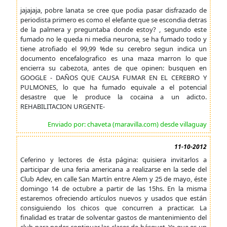
jajajaja, pobre lanata se cree que podia pasar disfrazado de
periodista primero es como el elefante que se escondia detras
de la palmera y preguntaba donde estoy? , segundo este
fumado no le queda ni media neurona, se ha fumado todo y
tiene atrofiado el 99,99 %de su cerebro segun indica un
documento encefalografico es una maza marron lo que
encierra su cabezota, antes de que opinen: busquen en
GOOGLE - DAÑOS QUE CAUSA FUMAR EN EL CEREBRO Y
PULMONES, lo que ha fumado equivale a el potencial
desastre que le produce la cocaina a un adicto.
REHABILITACION URGENTE-
Enviado por: chaveta (maravilla.com) desde villaguay
11-10-2012
Ceferino y lectores de ésta página: quisiera invitarlos a
participar de una feria americana a realizarse en la sede del
Club Adev, en calle San Martín entre Alem y 25 de mayo, éste
domingo 14 de octubre a partir de las 15hs. En la misma
estaremos ofreciendo artículos nuevos y usados que están
consiguiendo los chicos que concurren a practicar. La
finalidad es tratar de solventar gastos de mantenimiento del