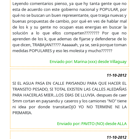
Leyendo comentarios pienso, ya que hy tanta gente que no
esta de acuerdo con este gobierno nacional y POPULAR, por
qué no se buscan un buen representante, que traiga nuevas y
buenas propuestas de cambio, por qué en ves de hablar mal
de los k y su gente no ocupan esas energias en buscar la
solución a lo que ellos comparten???????? Por que no
aprenden de los k, que ademas de fijarse y defenderse de lo
que dicen, TRABAJAN????? Aaaaaah, ya se, será porque toman
medidas POPULARES y eso les molesta y mucho??????
Enviado por: Marina (xxx) desde Villaguay
11-10-2012
SI EL AGUA PASA EN CALLE PAYSANDU PARA QUE HACER EL
TRANSITO PESADO, SI TOTAL EXISTEN LAS CALLES ALEDAÑAS
PARA HACERLAS MIER...LOS DIAS DE LLUVIA. despues de caer
5mm cortan en paysandu y caseros y los camiones "NO" tiene
ni idea por donde transitar.OJO YO NO TERMINE NI LA
PRIMARIA.
Enviado por: PAVITO (NO) desde ALLA
11-10-2012