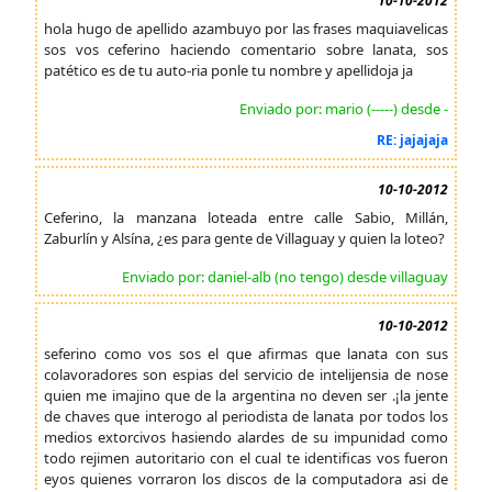
10-10-2012
hola hugo de apellido azambuyo por las frases maquiavelicas
sos vos ceferino haciendo comentario sobre lanata, sos
patético es de tu auto-ria ponle tu nombre y apellidoja ja
Enviado por: mario (-----) desde -
RE: jajajaja
10-10-2012
Ceferino, la manzana loteada entre calle Sabio, Millán,
Zaburlín y Alsína, ¿es para gente de Villaguay y quien la loteo?
Enviado por: daniel-alb (no tengo) desde villaguay
10-10-2012
seferino como vos sos el que afirmas que lanata con sus
colavoradores son espias del servicio de intelijensia de nose
quien me imajino que de la argentina no deven ser .¡la jente
de chaves que interogo al periodista de lanata por todos los
medios extorcivos hasiendo alardes de su impunidad como
todo rejimen autoritario con el cual te identificas vos fueron
eyos quienes vorraron los discos de la computadora asi de