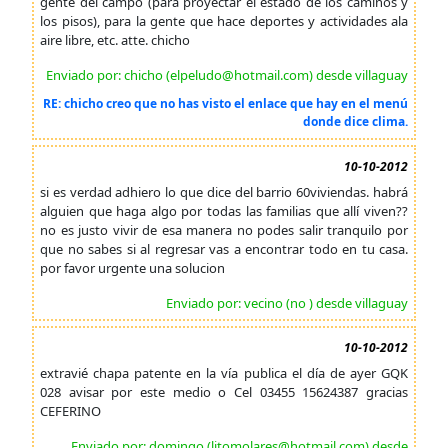
gente del campo (para proyectar el estado de los caminos y
los pisos), para la gente que hace deportes y actividades ala
aire libre, etc. atte. chicho
Enviado por: chicho (elpeludo@hotmail.com) desde villaguay
RE: chicho creo que no has visto el enlace que hay en el menú
donde dice clima.
10-10-2012
si es verdad adhiero lo que dice del barrio 60viviendas. habrá
alguien que haga algo por todas las familias que allí viven??
no es justo vivir de esa manera no podes salir tranquilo por
que no sabes si al regresar vas a encontrar todo en tu casa.
por favor urgente una solucion
Enviado por: vecino (no ) desde villaguay
10-10-2012
extravié chapa patente en la vía publica el día de ayer GQK
028 avisar por este medio o Cel 03455 15624387 gracias
CEFERINO
Enviado por: domingo (litomolares@hotmail.com) desde