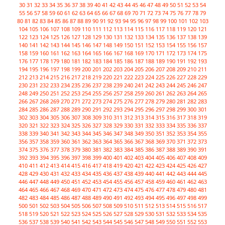
30
31
32
33
34
35
36
37
38
39
40
41
42
43
44
45
46
47
48
49
50
51
52
53
54
55
56
57
58
59
60
61
62
63
64
65
66
67
68
69
70
71
72
73
74
75
76
77
78
79
80
81
82
83
84
85
86
87
88
89
90
91
92
93
94
95
96
97
98
99
100
101
102
103
104
105
106
107
108
109
110
111
112
113
114
115
116
117
118
119
120
121
122
123
124
125
126
127
128
129
130
131
132
133
134
135
136
137
138
139
140
141
142
143
144
145
146
147
148
149
150
151
152
153
154
155
156
157
158
159
160
161
162
163
164
165
166
167
168
169
170
171
172
173
174
175
176
177
178
179
180
181
182
183
184
185
186
187
188
189
190
191
192
193
194
195
196
197
198
199
200
201
202
203
204
205
206
207
208
209
210
211
212
213
214
215
216
217
218
219
220
221
222
223
224
225
226
227
228
229
230
231
232
233
234
235
236
237
238
239
240
241
242
243
244
245
246
247
248
249
250
251
252
253
254
255
256
257
258
259
260
261
262
263
264
265
266
267
268
269
270
271
272
273
274
275
276
277
278
279
280
281
282
283
284
285
286
287
288
289
290
291
292
293
294
295
296
297
298
299
300
301
302
303
304
305
306
307
308
309
310
311
312
313
314
315
316
317
318
319
320
321
322
323
324
325
326
327
328
329
330
331
332
333
334
335
336
337
338
339
340
341
342
343
344
345
346
347
348
349
350
351
352
353
354
355
356
357
358
359
360
361
362
363
364
365
366
367
368
369
370
371
372
373
374
375
376
377
378
379
380
381
382
383
384
385
386
387
388
389
390
391
392
393
394
395
396
397
398
399
400
401
402
403
404
405
406
407
408
409
410
411
412
413
414
415
416
417
418
419
420
421
422
423
424
425
426
427
428
429
430
431
432
433
434
435
436
437
438
439
440
441
442
443
444
445
446
447
448
449
450
451
452
453
454
455
456
457
458
459
460
461
462
463
464
465
466
467
468
469
470
471
472
473
474
475
476
477
478
479
480
481
482
483
484
485
486
487
488
489
490
491
492
493
494
495
496
497
498
499
500
501
502
503
504
505
506
507
508
509
510
511
512
513
514
515
516
517
518
519
520
521
522
523
524
525
526
527
528
529
530
531
532
533
534
535
536
537
538
539
540
541
542
543
544
545
546
547
548
549
550
551
552
553