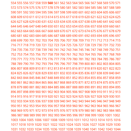
554
555
556
557
558
559
560
561
562
563
564
565
566
567
568
569
570
571
572
573
574
575
576
577
578
579
580
581
582
583
584
585
586
587
588
589
590
591
592
593
594
595
596
597
598
599
600
601
602
603
604
605
606
607
608
609
610
611
612
613
614
615
616
617
618
619
620
621
622
623
624
625
626
627
628
629
630
631
632
633
634
635
636
637
638
639
640
641
642
643
644
645
646
647
648
649
650
651
652
653
654
655
656
657
658
659
660
661
662
663
664
665
666
667
668
669
670
671
672
673
674
675
676
677
678
679
680
681
682
683
684
685
686
687
688
689
690
691
692
693
694
695
696
697
698
699
700
701
702
703
704
705
706
707
708
709
710
711
712
713
714
715
716
717
718
719
720
721
722
723
724
725
726
727
728
729
730
731
732
733
734
735
736
737
738
739
740
741
742
743
744
745
746
747
748
749
750
751
752
753
754
755
756
757
758
759
760
761
762
763
764
765
766
767
768
769
770
771
772
773
774
775
776
777
778
779
780
781
782
783
784
785
786
787
788
789
790
791
792
793
794
795
796
797
798
799
800
801
802
803
804
805
806
807
808
809
810
811
812
813
814
815
816
817
818
819
820
821
822
823
824
825
826
827
828
829
830
831
832
833
834
835
836
837
838
839
840
841
842
843
844
845
846
847
848
849
850
851
852
853
854
855
856
857
858
859
860
861
862
863
864
865
866
867
868
869
870
871
872
873
874
875
876
877
878
879
880
881
882
883
884
885
886
887
888
889
890
891
892
893
894
895
896
897
898
899
900
901
902
903
904
905
906
907
908
909
910
911
912
913
914
915
916
917
918
919
920
921
922
923
924
925
926
927
928
929
930
931
932
933
934
935
936
937
938
939
940
941
942
943
944
945
946
947
948
949
950
951
952
953
954
955
956
957
958
959
960
961
962
963
964
965
966
967
968
969
970
971
972
973
974
975
976
977
978
979
980
981
982
983
984
985
986
987
988
989
990
991
992
993
994
995
996
997
998
999
1000
1001
1002
1003
1004
1005
1006
1007
1008
1009
1010
1011
1012
1013
1014
1015
1016
1017
1018
1019
1020
1021
1022
1023
1024
1025
1026
1027
1028
1029
1030
1031
1032
1033
1034
1035
1036
1037
1038
1039
1040
1041
1042
1043
1044