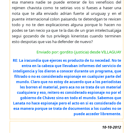
esa manera nadie se puede enterar de los venefisios del
rejimen chavista como te setirias vos si fueses a haser una
nota que te alla enviado adrian fuerte al uruguay y en el
puente internacional colon paisandu te detendgan te revicen
todo y no te den explicaciones alguna porque lo hacen no
podes se tan necio ya que te la das de un gran intelectual.jajja
segui gozando de tus privilegis kineristas cuando terminen
esto despotas que vas ha defender de nuevo?
Enviado por: gordito (justicia) desde VILLAGUAY
RE: La iracundia que ejerces es producto de tu necedad. No te
entra en la cabeza que llevaban informes del servicio de
inteligencia y los dieron a conocer durante un programa, que
filtrado o no es considerado espionaje en cualquier parte del
mundo. Claro que no estoy de acuerdo que a los periodistas
les borren el material, pero aca no se trata de un material
cualquiera y eso, reitero es considerado espionaje no por el
gobierno de Chávez sino en todo el mundo. Sabemos que
Lanata no hace espionaje pero el acto en si es considerado de
esa manera porque se trata de documentos a los cuales no se
puede acceder libremente.
10-10-2012