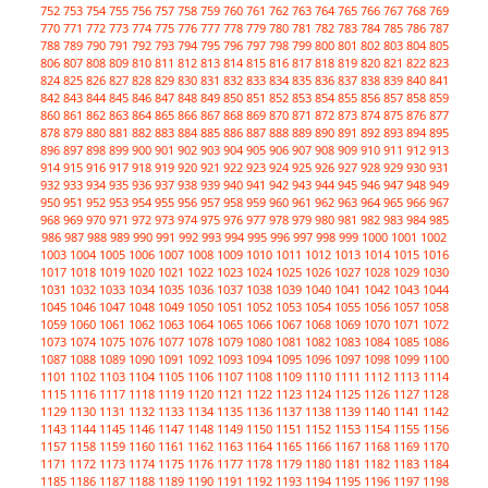
752
753
754
755
756
757
758
759
760
761
762
763
764
765
766
767
768
769
770
771
772
773
774
775
776
777
778
779
780
781
782
783
784
785
786
787
788
789
790
791
792
793
794
795
796
797
798
799
800
801
802
803
804
805
806
807
808
809
810
811
812
813
814
815
816
817
818
819
820
821
822
823
824
825
826
827
828
829
830
831
832
833
834
835
836
837
838
839
840
841
842
843
844
845
846
847
848
849
850
851
852
853
854
855
856
857
858
859
860
861
862
863
864
865
866
867
868
869
870
871
872
873
874
875
876
877
878
879
880
881
882
883
884
885
886
887
888
889
890
891
892
893
894
895
896
897
898
899
900
901
902
903
904
905
906
907
908
909
910
911
912
913
914
915
916
917
918
919
920
921
922
923
924
925
926
927
928
929
930
931
932
933
934
935
936
937
938
939
940
941
942
943
944
945
946
947
948
949
950
951
952
953
954
955
956
957
958
959
960
961
962
963
964
965
966
967
968
969
970
971
972
973
974
975
976
977
978
979
980
981
982
983
984
985
986
987
988
989
990
991
992
993
994
995
996
997
998
999
1000
1001
1002
1003
1004
1005
1006
1007
1008
1009
1010
1011
1012
1013
1014
1015
1016
1017
1018
1019
1020
1021
1022
1023
1024
1025
1026
1027
1028
1029
1030
1031
1032
1033
1034
1035
1036
1037
1038
1039
1040
1041
1042
1043
1044
1045
1046
1047
1048
1049
1050
1051
1052
1053
1054
1055
1056
1057
1058
1059
1060
1061
1062
1063
1064
1065
1066
1067
1068
1069
1070
1071
1072
1073
1074
1075
1076
1077
1078
1079
1080
1081
1082
1083
1084
1085
1086
1087
1088
1089
1090
1091
1092
1093
1094
1095
1096
1097
1098
1099
1100
1101
1102
1103
1104
1105
1106
1107
1108
1109
1110
1111
1112
1113
1114
1115
1116
1117
1118
1119
1120
1121
1122
1123
1124
1125
1126
1127
1128
1129
1130
1131
1132
1133
1134
1135
1136
1137
1138
1139
1140
1141
1142
1143
1144
1145
1146
1147
1148
1149
1150
1151
1152
1153
1154
1155
1156
1157
1158
1159
1160
1161
1162
1163
1164
1165
1166
1167
1168
1169
1170
1171
1172
1173
1174
1175
1176
1177
1178
1179
1180
1181
1182
1183
1184
1185
1186
1187
1188
1189
1190
1191
1192
1193
1194
1195
1196
1197
1198