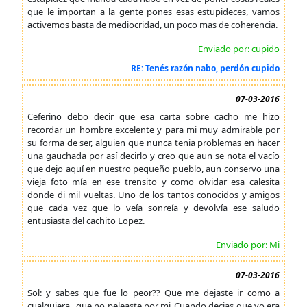
que le importan a la gente pones esas estupideces, vamos
activemos basta de mediocridad, un poco mas de coherencia.
Enviado por: cupido
RE: Tenés razón nabo, perdón cupido
07-03-2016
Ceferino debo decir que esa carta sobre cacho me hizo
recordar un hombre excelente y para mi muy admirable por
su forma de ser, alguien que nunca tenia problemas en hacer
una gauchada por así decirlo y creo que aun se nota el vacío
que dejo aquí en nuestro pequeño pueblo, aun conservo una
vieja foto mía en ese trensito y como olvidar esa calesita
donde di mil vueltas. Uno de los tantos conocidos y amigos
que cada vez que lo veía sonreía y devolvía ese saludo
entusiasta del cachito Lopez.
Enviado por: Mi
07-03-2016
Sol: y sabes que fue lo peor?? Que me dejaste ir como a
cualquiera...que no peleaste por mi..Cuando decias que yo,era