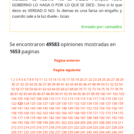
GOBIERNO LO HAGA O POR LO QUE SE DICE-. Sino si lo que
decis es VERDAD O NO- lo demas es una farsa un engaño y
cuando sale a la luz duele.- Gcias
Enviado por: cansadito
Se encontraron
49583
opiniones mostradas en
1653
paginas
Pagina anterior
Pagina siguiente
1
2
3
4
5
6
7
8
9
10
11
12
13
14
15
16
17
18
19
20
21
22
23
24
25
26
27
28
29
30
31
32
33
34
35
36
37
38
39
40
41
42
43
44
45
46
47
48
49
50
51
52
53
54
55
56
57
58
59
60
61
62
63
64
65
66
67
68
69
70
71
72
73
74
75
76
77
78
79
80
81
82
83
84
85
86
87
88
89
90
91
92
93
94
95
96
97
98
99
100
101
102
103
104
105
106
107
108
109
110
111
112
113
114
115
116
117
118
119
120
121
122
123
124
125
126
127
128
129
130
131
132
133
134
135
136
137
138
139
140
141
142
143
144
145
146
147
148
149
150
151
152
153
154
155
156
157
158
159
160
161
162
163
164
165
166
167
168
169
170
171
172
173
174
175
176
177
178
179
180
181
182
183
184
185
186
187
188
189
190
191
192
193
194
195
196
197
198
199
200
201
202
203
204
205
206
207
208
209
210
211
212
213
214
215
216
217
218
219
220
221
222
223
224
225
226
227
228
229
230
231
232
233
234
235
236
237
238
239
240
241
242
243
244
245
246
247