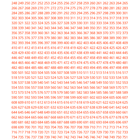
248
249
250
251
252
253
254
255
256
257
258
259
260
261
262
263
264
265
266
267
268
269
270
271
272
273
274
275
276
277
278
279
280
281
282
283
284
285
286
287
288
289
290
291
292
293
294
295
296
297
298
299
300
301
302
303
304
305
306
307
308
309
310
311
312
313
314
315
316
317
318
319
320
321
322
323
324
325
326
327
328
329
330
331
332
333
334
335
336
337
338
339
340
341
342
343
344
345
346
347
348
349
350
351
352
353
354
355
356
357
358
359
360
361
362
363
364
365
366
367
368
369
370
371
372
373
374
375
376
377
378
379
380
381
382
383
384
385
386
387
388
389
390
391
392
393
394
395
396
397
398
399
400
401
402
403
404
405
406
407
408
409
410
411
412
413
414
415
416
417
418
419
420
421
422
423
424
425
426
427
428
429
430
431
432
433
434
435
436
437
438
439
440
441
442
443
444
445
446
447
448
449
450
451
452
453
454
455
456
457
458
459
460
461
462
463
464
465
466
467
468
469
470
471
472
473
474
475
476
477
478
479
480
481
482
483
484
485
486
487
488
489
490
491
492
493
494
495
496
497
498
499
500
501
502
503
504
505
506
507
508
509
510
511
512
513
514
515
516
517
518
519
520
521
522
523
524
525
526
527
528
529
530
531
532
533
534
535
536
537
538
539
540
541
542
543
544
545
546
547
548
549
550
551
552
553
554
555
556
557
558
559
560
561
562
563
564
565
566
567
568
569
570
571
572
573
574
575
576
577
578
579
580
581
582
583
584
585
586
587
588
589
590
591
592
593
594
595
596
597
598
599
600
601
602
603
604
605
606
607
608
609
610
611
612
613
614
615
616
617
618
619
620
621
622
623
624
625
626
627
628
629
630
631
632
633
634
635
636
637
638
639
640
641
642
643
644
645
646
647
648
649
650
651
652
653
654
655
656
657
658
659
660
661
662
663
664
665
666
667
668
669
670
671
672
673
674
675
676
677
678
679
680
681
682
683
684
685
686
687
688
689
690
691
692
693
694
695
696
697
698
699
700
701
702
703
704
705
706
707
708
709
710
711
712
713
714
715
716
717
718
719
720
721
722
723
724
725
726
727
728
729
730
731
732
733
734
735
736
737
738
739
740
741
742
743
744
745
746
747
748
749
750
751