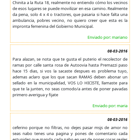
Chinita a la Ruta 18, realmente no entiendo cómo los vecinos
de esos lugares se puede movilizar en esa camino. Realmente
da pena, solo 4 x 4 o tractores, que pasaria si hace falta una
ambulancia, pobres vecino, no quiero creer que esta es la
impronta femenina del Gobierno Municipal.
Enviado por: mariano
08-03-2016
Para alazan, se nota que te gusta el puterio el recolector de
ramas por calle santa rosa de Autoovia hasta Premazzi paso
hace 15 dias, si vos la sacaste despues es problema tuyo,
ademas aclaro que los que sacan RAMAS deben abonar un
sellado en la municipalidad, VOS LO HICISTE, llamaste para
que te la junten, no seas comodo/a antes de poner pavadas
primero averigua y fijate
Enviado por: maria
08-03-2016
ceferino porque no filtras, no dejes pasar msjs de amor no
seas nabo tenes una pagina y pones de comentario cada
estupidez que manda cada nabo en vez de poner cosas reales