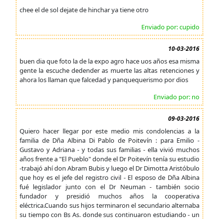
chee el de sol dejate de hinchar ya tiene otro
Enviado por: cupido
10-03-2016
buen dia que foto la de la expo agro hace uos años esa misma
gente la escuche dedender as muerte las altas retenciones y
ahora los llaman que falcedad y panquequerismo por dios
Enviado por: no
09-03-2016
Quiero hacer llegar por este medio mis condolencias a la
familia de Dña Albina Di Pablo de Poitevín : para Emilio -
Gustavo y Adriana - y todas sus familias - ella vivió muchos
años frente a "El Pueblo" donde el Dr Poitevín tenía su estudio
-trabajó ahí don Abram Bubis y luego el Dr Dimotta Aristóbulo
que hoy es el jefe del registro civil - El esposo de Dña Albina
fué legislador junto con el Dr Neuman - también socio
fundador y presidió muchos años la cooperativa
eléctrica.Cuando sus hijos terminaron el secundario alternaba
su tiempo con Bs As. donde sus continuaron estudiando - un