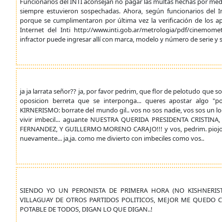
Funcionarios del INTI aconsejan no pagar las multas hechas por medi
siempre estuvieron sospechadas. Ahora, según funcionarios del In
porque se cumplimentaron por última vez la verificación de los a
Internet del Inti http://www.inti.gob.ar/metrologia/pdf/cinemom
infractor puede ingresar allí con marca, modelo y número de serie y sab
ja ja larrata señor?? ja, por favor pedrim, que flor de pelotudo que so
oposicion berreta que se interponga... queres apostar alg
KIRNERISMO: borrate del mundo gil.. vos no sos nadie, vos sos un lo
vivir imbecil... aguante NUESTRA QUERIDA PRESIDENTA CRISTINA,
FERNANDEZ, Y GUILLERMO MORENO CARAJO!!! y vos, pedrim. piojos
nuevamente... ja,ja. como me divierto con imbeciles como vos..
SIENDO YO UN PERONISTA DE PRIMERA HORA (NO KISHNERIS
VILLAGUAY DE OTROS PARTIDOS POLITICOS, MEJOR ME QUEDO C
POTABLE DE TODOS, DIGAN LO QUE DIGAN..!