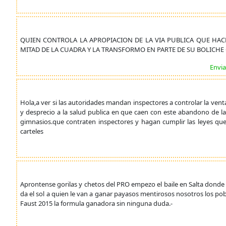
QUIEN CONTROLA LA APROPIACION DE LA VIA PUBLICA QUE HACE
MITAD DE LA CUADRA Y LA TRANSFORMO EN PARTE DE SU BOLICHE
Envia
Hola,a ver si las autoridades mandan inspectores a controlar la ve
y desprecio a la salud publica en que caen con este abandono de l
gimnasios.que contraten inspectores y hagan cumplir las leyes que 
carteles
Aprontense gorilas y chetos del PRO empezo el baile en Salta donde
da el sol a quien le van a ganar payasos mentirosos nosotros los po
Faust 2015 la formula ganadora sin ninguna duda.-