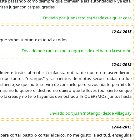
o esta pasazndo como siempre que coimean a las autoridades y ya esta,
zan jugar con carpas. gracias
Enviado por: juan (esto es) desde cualquier cosa
12-04-2015
a que somos inorante es igual a todos
Enviado por: carlitos (no tengo) desde del barrio la estación
12-04-2015
ente tristes al recibir la infausta noticia de que no te ascendieron,
ya que tantos "recargos" y las cientos de motos secuestradas no fue
sfuerzo, se que no te servirá de consuelo pero si vos nos lo permitís lo
sí no lo quiere el destino no quiero que te lleves (por cierto se que
u no lo creas y no te lo hayamos demostrado TE QUEREMOS, juntos hasta
Enviado por: juan (notengo) desde Villaguay
12-04-2015
 para cortar pasto o cortar el cerco. no me gusto la actitud. enseguida