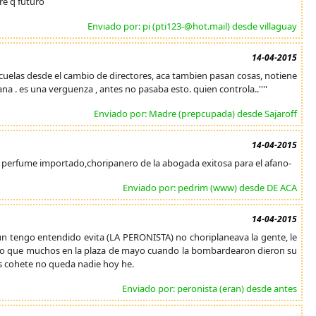
re q futuro
Enviado por: pi (pti123-@hot.mail) desde villaguay
14-04-2015
uelas desde el cambio de directores, aca tambien pasan cosas, notiene
ñana . es una verguenza , antes no pasaba esto. quien controla..''''
Enviado por: Madre (prepcupada) desde Sajaroff
14-04-2015
i perfume importado,choripanero de la abogada exitosa para el afano-
Enviado por: pedrim (www) desde DE ACA
14-04-2015
un tengo entendido evita (LA PERONISTA) no choriplaneava la gente, le
anto que muchos en la plaza de mayo cuando la bombardearon dieron su
os cohete no queda nadie hoy he.
Enviado por: peronista (eran) desde antes