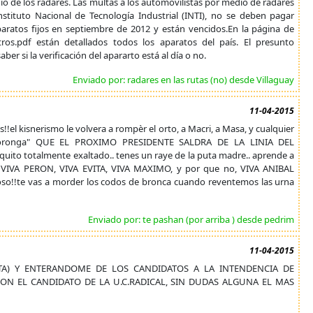
o de los radares. Las multas a los automovilistas por medio de radares
stituto Nacional de Tecnología Industrial (INTI), no se deben pagar
paratos fijos en septiembre de 2012 y están vencidos.En la página de
etros.pdf están detallados todos los aparatos del país. El presunto
er si la verificación del apararto está al día o no.
Enviado por: radares en las rutas (no) desde Villaguay
11-04-2015
s!!el kisnerismo le volvera a rompèr el orto, a Macri, a Masa, y cualquier
o "poronga" QUE EL PROXIMO PRESIDENTE SALDRA DE LA LINIA DEL
quito totalmente exaltado.. tenes un raye de la puta madre.. aprende a
 VIVA PERON, VIVA EVITA, VIVA MAXIMO, y por que no, VIVA ANIBAL
o!!te vas a morder los codos de bronca cuando reventemos las urna
Enviado por: te pashan (por arriba ) desde pedrim
11-04-2015
TA) Y ENTERANDOME DE LOS CANDIDATOS A LA INTENDENCIA DE
ON EL CANDIDATO DE LA U.C.RADICAL, SIN DUDAS ALGUNA EL MAS