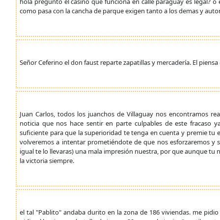
hola pregunto el casino que funciona en calle paraguay es legal? 
como pasa con la cancha de parque exigen tanto a los demas y autori
Señor Ceferino el don faust reparte zapatillas y mercadería. El piens
Juan Carlos, todos los juanchos de Villaguay nos encontramos realm
noticia que nos hace sentir en parte culpables de este fracaso 
suficiente para que la superioridad te tenga en cuenta y premie tu e
volveremos a intentar prometiéndote de que nos esforzaremos y si a
igual te lo llevaras) una mala impresión nuestra, por que aunque t
la victoria siempre.
el tal "Pablito" andaba durito en la zona de 186 viviendas. me pidio