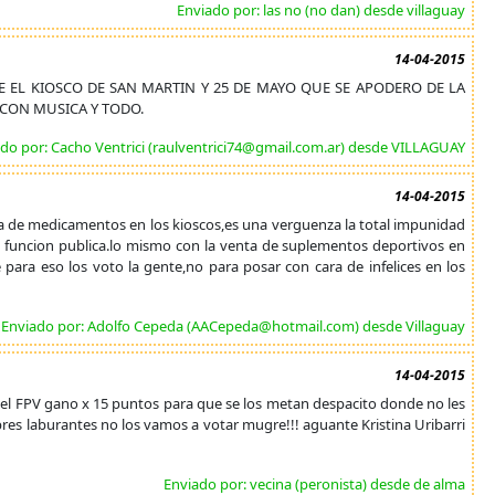
Enviado por: las no (no dan) desde villaguay
14-04-2015
 EL KIOSCO DE SAN MARTIN Y 25 DE MAYO QUE SE APODERO DE LA
 CON MUSICA Y TODO.
do por: Cacho Ventrici (raulventrici74@gmail.com.ar) desde VILLAGUAY
14-04-2015
nta de medicamentos en los kioscos,es una verguenza la total impunidad
a funcion publica.lo mismo con la venta de suplementos deportivos en
para eso los voto la gente,no para posar con cara de infelices en los
Enviado por: Adolfo Cepeda (AACepeda@hotmail.com) desde Villaguay
14-04-2015
 el FPV gano x 15 puntos para que se los metan despacito donde no les
bres laburantes no los vamos a votar mugre!!! aguante Kristina Uribarri
Enviado por: vecina (peronista) desde de alma