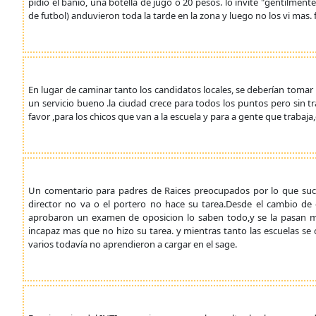
pidio el banio, una botella de jugo o 20 pesos. lo invite "gentilmen
de futbol) anduvieron toda la tarde en la zona y luego no los vi mas. 
En lugar de caminar tanto los candidatos locales, se deberían tomar 
un servicio bueno .la ciudad crece para todos los puntos pero sin tr
favor ,para los chicos que van a la escuela y para a gente que trabaj
Un comentario para padres de Raices preocupados por lo que suce
director no va o el portero no hace su tarea.Desde el cambio de 
aprobaron un examen de oposicion lo saben todo,y se la pasan met
incapaz mas que no hizo su tarea. y mientras tanto las escuelas 
varios todavía no aprendieron a cargar en el sage.