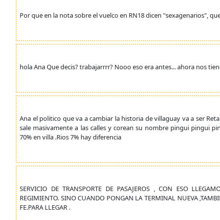
Por que en la nota sobre el vuelco en RN18 dicen "sexagenarios", que
hola Ana Que decis? trabajarrrr? Nooo eso era antes... ahora nos tie
Ana el politico que va a cambiar la historia de villaguay va a ser R
sale masivamente a las calles y corean su nombre pingui pingui pin
70% en villa .Rios 7% hay diferencia
SERVICIO DE TRANSPORTE DE PASAJEROS , CON ESO LLEGAMO
REGIMIENTO. SINO CUANDO PONGAN LA TERMINAL NUEVA ,TAMBI
FE.PARA LLEGAR .