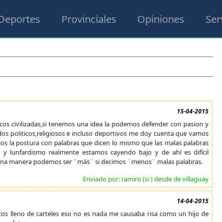
Deportes
Provinciales
Opiniones
Ser
15-04-2015
os civilizadas,si tenemos una idea la podemos defender con pasion y
os politicos,religiosos e incluso deportivos me doy cuenta que vamos
mos la postura con palabras que dicen lo mismo que las malas palabras
io y lunfardismo realmente estamos cayendo bajo y de ahí es difícil
lguna manera podemos ser ¨más¨ si decimos ¨menos¨ malas palabras.
Enviado por: ramiro (si ) desde de villaguay
14-04-2015
cos lleno de carteles eso no es nada me causaba risa como un hijo de