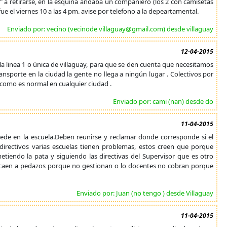
te" a retirarse, en la esquina andaba un companiero (los 2 con camisetas
fue el viernes 10 a las 4 pm. avise por telefono a la depeartamental.
Enviado por: vecino (vecinode villaguay@gmail.com) desde villaguay
12-04-2015
la linea 1 o única de villaguay, para que se den cuenta que necesitamos
ansporte en la ciudad la gente no llega a ningún lugar . Colectivos por
a,como es normal en cualquier ciudad .
Enviado por: cami (nan) desde do
11-04-2015
de en la escuela.Deben reunirse y reclamar donde corresponde si el
directivos varias escuelas tienen problemas, estos creen que porque
iendo la pata y siguiendo las directivas del Supervisor que es otro
se caen a pedazos porque no gestionan o lo docentes no cobran porque
Enviado por: Juan (no tengo ) desde Villaguay
11-04-2015