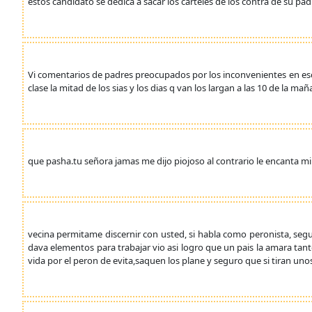
estos candidato se dedica a sacar los carteles de los contra de su pad
Vi comentarios de padres preocupados por los inconvenientes en esc
clase la mitad de los sias y los dias q van los largan a las 10 de la ma
que pasha.tu señora jamas me dijo piojoso al contrario le encanta m
vecina permitame discernir con usted, si habla como peronista, seg
dava elementos para trabajar vio asi logro que un pais la amara t
vida por el peron de evita,saquen los plane y seguro que si tiran un