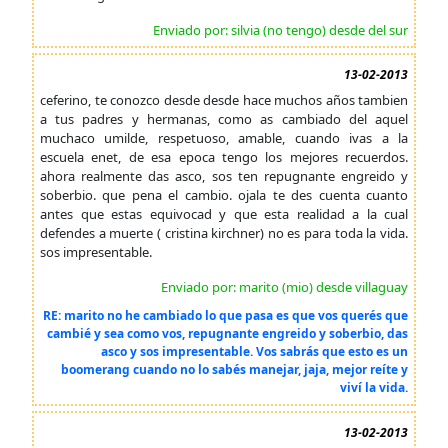
Enviado por: silvia (no tengo) desde del sur
13-02-2013
ceferino, te conozco desde desde hace muchos años tambien
a tus padres y hermanas, como as cambiado del aquel
muchaco umilde, respetuoso, amable, cuando ivas a la
escuela enet, de esa epoca tengo los mejores recuerdos.
ahora realmente das asco, sos ten repugnante engreido y
soberbio. que pena el cambio. ojala te des cuenta cuanto
antes que estas equivocad y que esta realidad a la cual
defendes a muerte ( cristina kirchner) no es para toda la vida.
sos impresentable.
Enviado por: marito (mio) desde villaguay
RE: marito no he cambiado lo que pasa es que vos querés que
cambié y sea como vos, repugnante engreido y soberbio, das
asco y sos impresentable. Vos sabrás que esto es un
boomerang cuando no lo sabés manejar, jaja, mejor reíte y
viví la vida.
13-02-2013