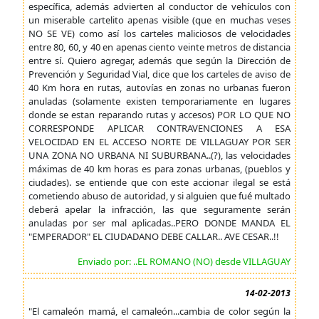
específica, además advierten al conductor de vehículos con
un miserable cartelito apenas visible (que en muchas veses
NO SE VE) como así los carteles maliciosos de velocidades
entre 80, 60, y 40 en apenas ciento veinte metros de distancia
entre sí. Quiero agregar, además que según la Dirección de
Prevención y Seguridad Vial, dice que los carteles de aviso de
40 Km hora en rutas, autovías en zonas no urbanas fueron
anuladas (solamente existen temporariamente en lugares
donde se estan reparando rutas y accesos) POR LO QUE NO
CORRESPONDE APLICAR CONTRAVENCIONES A ESA
VELOCIDAD EN EL ACCESO NORTE DE VILLAGUAY POR SER
UNA ZONA NO URBANA NI SUBURBANA..(?), las velocidades
máximas de 40 km horas es para zonas urbanas, (pueblos y
ciudades). se entiende que con este accionar ilegal se está
cometiendo abuso de autoridad, y si alguien que fué multado
deberá apelar la infracción, las que seguramente serán
anuladas por ser mal aplicadas..PERO DONDE MANDA EL
"EMPERADOR" EL CIUDADANO DEBE CALLAR.. AVE CESAR..!!
Enviado por: ..EL ROMANO (NO) desde VILLAGUAY
14-02-2013
"El camaleón mamá, el camaleón...cambia de color según la