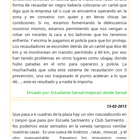
forma de recaudar en negro bebería colocarse un cartel que
diga que la empresa tal o cual se encuentra operando en la
zona y en convenio con quien y en letras chicas las
condiciones. Si no, estamos fomentando la delincuencia
nosotros mismos, estamos permitiendo que nos vengan a
robar sin mirarles la cara a los ladrones que los tenemos
enfrente. Y encima le pagamos el policía para que los proteja.
Los recaudadores se esconden detrás de un cartel que dice 40
km y te monitorean en transito permitido a 60 km, por eso
han tenido problemas en otros lugares como ubajay, donde
hubo patadas en el orto para operarios y policía. La
muchachada que odia este sistema de recaudación con 0
prevención, una vez traspasado el punto aceleran a lo que
dé.. .. .este es resultado y a nadie le importa.
Enviado por: Estudiante Sansal (mejor.ar) desde Sansal
13-02-2013
Que pasa a 6 cuadras de la plaza hay un olor nauceabundo en
l zanjon que pasa por Escuela Sarmiento y Club Sarmiento .
No podemos estar sentados en la vereda tampoco ventilar
nuestras casas . Es una cueva de inséctos , ratas , moscas , y el
olor inaguantable . Pagamos los impuestos como