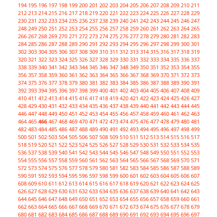
194
195
196
197
198
199
200
201
202
203
204
205
206
207
208
209
210
211
212
213
214
215
216
217
218
219
220
221
222
223
224
225
226
227
228
229
230
231
232
233
234
235
236
237
238
239
240
241
242
243
244
245
246
247
248
249
250
251
252
253
254
255
256
257
258
259
260
261
262
263
264
265
266
267
268
269
270
271
272
273
274
275
276
277
278
279
280
281
282
283
284
285
286
287
288
289
290
291
292
293
294
295
296
297
298
299
300
301
302
303
304
305
306
307
308
309
310
311
312
313
314
315
316
317
318
319
320
321
322
323
324
325
326
327
328
329
330
331
332
333
334
335
336
337
338
339
340
341
342
343
344
345
346
347
348
349
350
351
352
353
354
355
356
357
358
359
360
361
362
363
364
365
366
367
368
369
370
371
372
373
374
375
376
377
378
379
380
381
382
383
384
385
386
387
388
389
390
391
392
393
394
395
396
397
398
399
400
401
402
403
404
405
406
407
408
409
410
411
412
413
414
415
416
417
418
419
420
421
422
423
424
425
426
427
428
429
430
431
432
433
434
435
436
437
438
439
440
441
442
443
444
445
446
447
448
449
450
451
452
453
454
455
456
457
458
459
460
461
462
463
464
465
466
467
468
469
470
471
472
473
474
475
476
477
478
479
480
481
482
483
484
485
486
487
488
489
490
491
492
493
494
495
496
497
498
499
500
501
502
503
504
505
506
507
508
509
510
511
512
513
514
515
516
517
518
519
520
521
522
523
524
525
526
527
528
529
530
531
532
533
534
535
536
537
538
539
540
541
542
543
544
545
546
547
548
549
550
551
552
553
554
555
556
557
558
559
560
561
562
563
564
565
566
567
568
569
570
571
572
573
574
575
576
577
578
579
580
581
582
583
584
585
586
587
588
589
590
591
592
593
594
595
596
597
598
599
600
601
602
603
604
605
606
607
608
609
610
611
612
613
614
615
616
617
618
619
620
621
622
623
624
625
626
627
628
629
630
631
632
633
634
635
636
637
638
639
640
641
642
643
644
645
646
647
648
649
650
651
652
653
654
655
656
657
658
659
660
661
662
663
664
665
666
667
668
669
670
671
672
673
674
675
676
677
678
679
680
681
682
683
684
685
686
687
688
689
690
691
692
693
694
695
696
697