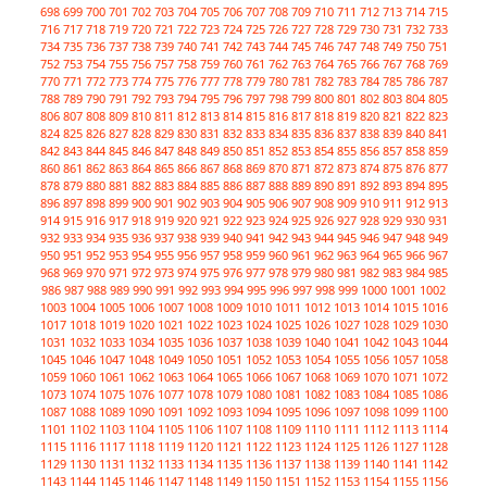
698
699
700
701
702
703
704
705
706
707
708
709
710
711
712
713
714
715
716
717
718
719
720
721
722
723
724
725
726
727
728
729
730
731
732
733
734
735
736
737
738
739
740
741
742
743
744
745
746
747
748
749
750
751
752
753
754
755
756
757
758
759
760
761
762
763
764
765
766
767
768
769
770
771
772
773
774
775
776
777
778
779
780
781
782
783
784
785
786
787
788
789
790
791
792
793
794
795
796
797
798
799
800
801
802
803
804
805
806
807
808
809
810
811
812
813
814
815
816
817
818
819
820
821
822
823
824
825
826
827
828
829
830
831
832
833
834
835
836
837
838
839
840
841
842
843
844
845
846
847
848
849
850
851
852
853
854
855
856
857
858
859
860
861
862
863
864
865
866
867
868
869
870
871
872
873
874
875
876
877
878
879
880
881
882
883
884
885
886
887
888
889
890
891
892
893
894
895
896
897
898
899
900
901
902
903
904
905
906
907
908
909
910
911
912
913
914
915
916
917
918
919
920
921
922
923
924
925
926
927
928
929
930
931
932
933
934
935
936
937
938
939
940
941
942
943
944
945
946
947
948
949
950
951
952
953
954
955
956
957
958
959
960
961
962
963
964
965
966
967
968
969
970
971
972
973
974
975
976
977
978
979
980
981
982
983
984
985
986
987
988
989
990
991
992
993
994
995
996
997
998
999
1000
1001
1002
1003
1004
1005
1006
1007
1008
1009
1010
1011
1012
1013
1014
1015
1016
1017
1018
1019
1020
1021
1022
1023
1024
1025
1026
1027
1028
1029
1030
1031
1032
1033
1034
1035
1036
1037
1038
1039
1040
1041
1042
1043
1044
1045
1046
1047
1048
1049
1050
1051
1052
1053
1054
1055
1056
1057
1058
1059
1060
1061
1062
1063
1064
1065
1066
1067
1068
1069
1070
1071
1072
1073
1074
1075
1076
1077
1078
1079
1080
1081
1082
1083
1084
1085
1086
1087
1088
1089
1090
1091
1092
1093
1094
1095
1096
1097
1098
1099
1100
1101
1102
1103
1104
1105
1106
1107
1108
1109
1110
1111
1112
1113
1114
1115
1116
1117
1118
1119
1120
1121
1122
1123
1124
1125
1126
1127
1128
1129
1130
1131
1132
1133
1134
1135
1136
1137
1138
1139
1140
1141
1142
1143
1144
1145
1146
1147
1148
1149
1150
1151
1152
1153
1154
1155
1156