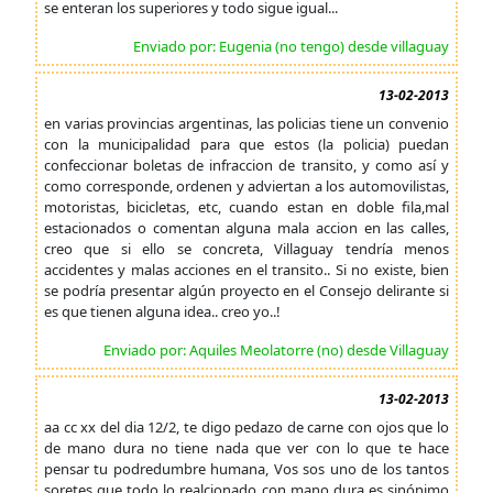
se enteran los superiores y todo sigue igual...
Enviado por: Eugenia (no tengo) desde villaguay
13-02-2013
en varias provincias argentinas, las policias tiene un convenio
con la municipalidad para que estos (la policia) puedan
confeccionar boletas de infraccion de transito, y como así y
como corresponde, ordenen y adviertan a los automovilistas,
motoristas, bicicletas, etc, cuando estan en doble fila,mal
estacionados o comentan alguna mala accion en las calles,
creo que si ello se concreta, Villaguay tendría menos
accidentes y malas acciones en el transito.. Si no existe, bien
se podría presentar algún proyecto en el Consejo delirante si
es que tienen alguna idea.. creo yo..!
Enviado por: Aquiles Meolatorre (no) desde Villaguay
13-02-2013
aa cc xx del dia 12/2, te digo pedazo de carne con ojos que lo
de mano dura no tiene nada que ver con lo que te hace
pensar tu podredumbre humana, Vos sos uno de los tantos
soretes que todo lo realcionado con mano dura es sinónimo