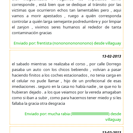
corresponde , está bien que se dedique al tránsito por las
victimas que ocurrieron echos tan lamentables pero , aqui
vamos a morir apestados , ruego a quién corresponda
controlar a quién larga semejante podredumbre y por limpiar
el zanjon , vivimos seres humanos al rededor de tanta
contaminación gracias
Enviado por: frentista (nononononononono) desde villaguay
13-02-2013
el sabado mientras se realizaba el corso , por calle Dorrego
pasaba un auto con los chicos bebiendo , volvian a pasar
haciendo finitos a los coches estacionados , no tenia carga en
el celular no pude llamar , hijo de un profecional de esas
imediaciones . seguro en la casa no había nadie , se que no lo
hubieran dejado . a los que veiamos por la vereda amagaban
como si iban a subir , como para hacernos tener miedo y si les
fallaba la gracia otra desgracia
Enviado por: mucha rabia (lllllllllllllllllllllllllllllllllllllllll) desde
villaguay
13-02-2013