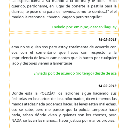
La esposa llama a su marido a la oficina y le dice.." Hola
querido, perdoname, en lugar de ponerte la pastilla para la
diarrea, te puse una para los nervios.. como te sientes..?" el el
marido le responde.. "bueno.. cagado pero tranquilo"..!
Enviado por: emir (no) desde villaguay
14-02-2013
ema no se quien sos pero estoy totalmente de acuerdo con
vos con el comentario que haces con respecto a la
imprudencia de los/as caminantes que lo hacen por cualquier
lado y despues vienen a lamentarse
Enviado por: de acuerdo (no tengo) desde de aca
14-02-2013
Dónde está la POLICÍA? los ladrones sigue haciendo sus
fechorías en las narices de los uniformados, dicen tenemos las
manos atadas,nada podemos hacer, las leyes están mal echas,
eso se sabe, pero me parece que la policía tampoco hace
nada, saben dónde viven y quienes son los chorros, pero
NADA, se lavan las manos.... hacer justicia por manos propias.