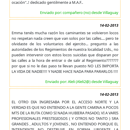
ocación"..! dedicado gentilmente a M.A.F..
Enviado por: compañero (no) desde Villaguay
14-02-2013
Emma tenés mucha razón los caminantes se volvieron locos
no respetan nada creen que van solos por las calles.... pero te
olvidaste de los voluntarios del ejercito... pregunto a las
autoridades de los Regimientos de nuestra localidad Uds., no
pueden intervenir con estos locos suicidas que disparan por
las calles a la hora de entrar o de salir al Regimiento???????
por que si no le das paso te llevan puesto NO LES IMPORTA
LA VIDA DE NADIE!!!! Y NADIE HACE NADA PARA PARARLOS !!!!
Enviado por: Aleli (Aleli2@) desde Villaguay
14-02-2013
EL OTRO DIA INGRESABA POR EL ACCESO NORTE Y LA
VERDAD ES QUE NO ENTIENDO A LA GENTE CAMINA A POCOS
MTS DE LA RUTA COMO SI NADA HUBIERA PASADO, VI A VARIS
PROFESIONALES PRESTIGIOSOS ( Y OTROS NO TANTO ) SRA
GRANDES , ADULTOS Y JOVENES , NO ENTIENDO PORQUE EL
INTENDENTE NO DESTRUYE EN FORMA URGENTE LA