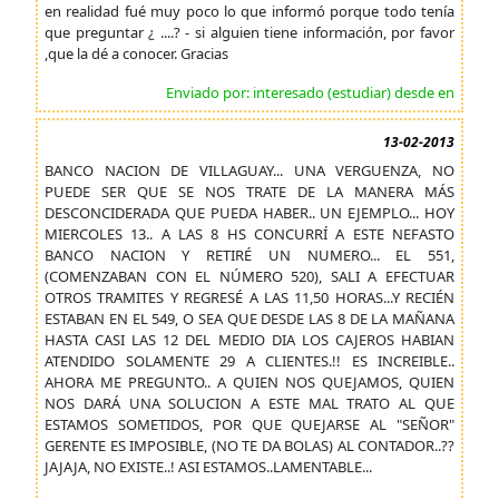
en realidad fué muy poco lo que informó porque todo tenía
que preguntar ¿ ....? - si alguien tiene información, por favor
,que la dé a conocer. Gracias
Enviado por: interesado (estudiar) desde en
13-02-2013
BANCO NACION DE VILLAGUAY... UNA VERGUENZA, NO
PUEDE SER QUE SE NOS TRATE DE LA MANERA MÁS
DESCONCIDERADA QUE PUEDA HABER.. UN EJEMPLO... HOY
MIERCOLES 13.. A LAS 8 HS CONCURRÍ A ESTE NEFASTO
BANCO NACION Y RETIRÉ UN NUMERO... EL 551,
(COMENZABAN CON EL NÚMERO 520), SALI A EFECTUAR
OTROS TRAMITES Y REGRESÉ A LAS 11,50 HORAS...Y RECIÉN
ESTABAN EN EL 549, O SEA QUE DESDE LAS 8 DE LA MAÑANA
HASTA CASI LAS 12 DEL MEDIO DIA LOS CAJEROS HABIAN
ATENDIDO SOLAMENTE 29 A CLIENTES.!! ES INCREIBLE..
AHORA ME PREGUNTO.. A QUIEN NOS QUEJAMOS, QUIEN
NOS DARÁ UNA SOLUCION A ESTE MAL TRATO AL QUE
ESTAMOS SOMETIDOS, POR QUE QUEJARSE AL "SEÑOR"
GERENTE ES IMPOSIBLE, (NO TE DA BOLAS) AL CONTADOR..??
JAJAJA, NO EXISTE..! ASI ESTAMOS..LAMENTABLE...