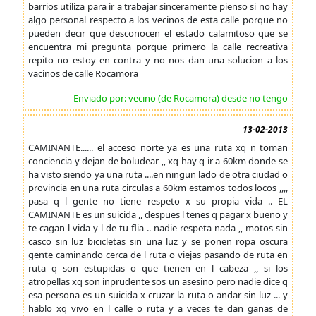
barrios utiliza para ir a trabajar sinceramente pienso si no hay
algo personal respecto a los vecinos de esta calle porque no
pueden decir que desconocen el estado calamitoso que se
encuentra mi pregunta porque primero la calle recreativa
repito no estoy en contra y no nos dan una solucion a los
vacinos de calle Rocamora
Enviado por: vecino (de Rocamora) desde no tengo
13-02-2013
CAMINANTE...... el acceso norte ya es una ruta xq n toman
conciencia y dejan de boludear ,, xq hay q ir a 60km donde se
ha visto siendo ya una ruta ....en ningun lado de otra ciudad o
provincia en una ruta circulas a 60km estamos todos locos ,,,,
pasa q l gente no tiene respeto x su propia vida .. EL
CAMINANTE es un suicida ,, despues l tenes q pagar x bueno y
te cagan l vida y l de tu flia .. nadie respeta nada ,, motos sin
casco sin luz bicicletas sin una luz y se ponen ropa oscura
gente caminando cerca de l ruta o viejas pasando de ruta en
ruta q son estupidas o que tienen en l cabeza ,, si los
atropellas xq son inprudente sos un asesino pero nadie dice q
esa persona es un suicida x cruzar la ruta o andar sin luz ... y
hablo xq vivo en l calle o ruta y a veces te dan ganas de