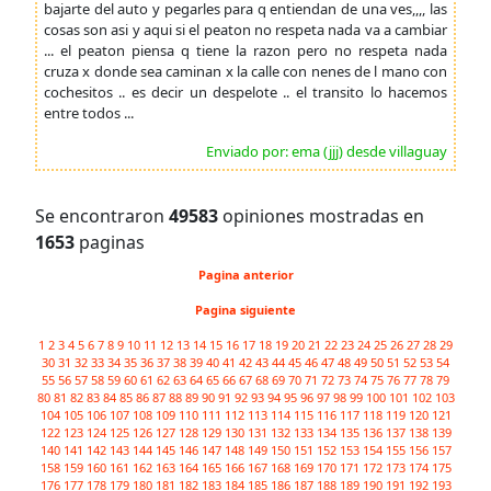
bajarte del auto y pegarles para q entiendan de una ves,,,, las
cosas son asi y aqui si el peaton no respeta nada va a cambiar
... el peaton piensa q tiene la razon pero no respeta nada
cruza x donde sea caminan x la calle con nenes de l mano con
cochesitos .. es decir un despelote .. el transito lo hacemos
entre todos ...
Enviado por: ema (jjj) desde villaguay
Se encontraron
49583
opiniones mostradas en
1653
paginas
Pagina anterior
Pagina siguiente
1
2
3
4
5
6
7
8
9
10
11
12
13
14
15
16
17
18
19
20
21
22
23
24
25
26
27
28
29
30
31
32
33
34
35
36
37
38
39
40
41
42
43
44
45
46
47
48
49
50
51
52
53
54
55
56
57
58
59
60
61
62
63
64
65
66
67
68
69
70
71
72
73
74
75
76
77
78
79
80
81
82
83
84
85
86
87
88
89
90
91
92
93
94
95
96
97
98
99
100
101
102
103
104
105
106
107
108
109
110
111
112
113
114
115
116
117
118
119
120
121
122
123
124
125
126
127
128
129
130
131
132
133
134
135
136
137
138
139
140
141
142
143
144
145
146
147
148
149
150
151
152
153
154
155
156
157
158
159
160
161
162
163
164
165
166
167
168
169
170
171
172
173
174
175
176
177
178
179
180
181
182
183
184
185
186
187
188
189
190
191
192
193