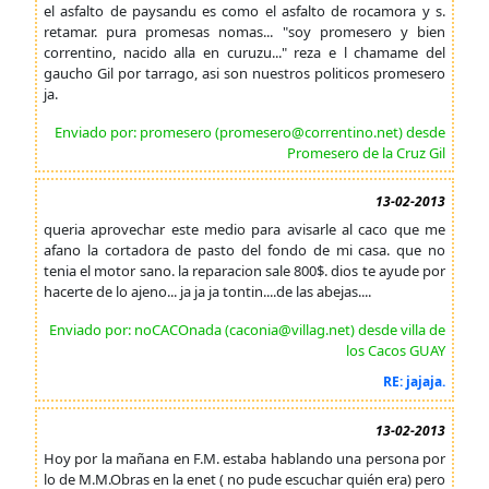
el asfalto de paysandu es como el asfalto de rocamora y s.
retamar. pura promesas nomas... "soy promesero y bien
correntino, nacido alla en curuzu..." reza e l chamame del
gaucho Gil por tarrago, asi son nuestros politicos promesero
ja.
Enviado por: promesero (promesero@correntino.net) desde
Promesero de la Cruz Gil
13-02-2013
queria aprovechar este medio para avisarle al caco que me
afano la cortadora de pasto del fondo de mi casa. que no
tenia el motor sano. la reparacion sale 800$. dios te ayude por
hacerte de lo ajeno... ja ja ja tontin....de las abejas....
Enviado por: noCACOnada (caconia@villag.net) desde villa de
los Cacos GUAY
RE: jajaja.
13-02-2013
Hoy por la mañana en F.M. estaba hablando una persona por
lo de M.M.Obras en la enet ( no pude escuchar quién era) pero