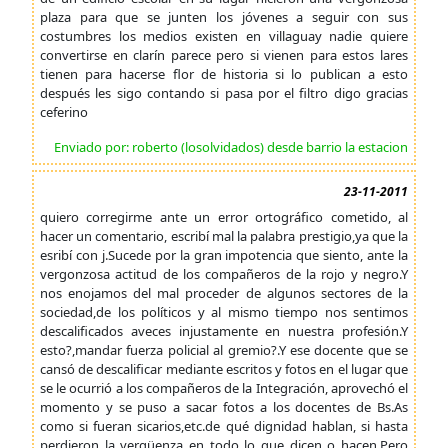
plaza para que se junten los jóvenes a seguir con sus
costumbres los medios existen en villaguay nadie quiere
convertirse en clarín parece pero si vienen para estos lares
tienen para hacerse flor de historia si lo publican a esto
después les sigo contando si pasa por el filtro digo gracias
ceferino
Enviado por: roberto (losolvidados) desde barrio la estacion
23-11-2011
quiero corregirme ante un error ortográfico cometido, al
hacer un comentario, escribí mal la palabra prestigio,ya que la
esribí con j.Sucede por la gran impotencia que siento, ante la
vergonzosa actitud de los compañeros de la rojo y negro.Y
nos enojamos del mal proceder de algunos sectores de la
sociedad,de los políticos y al mismo tiempo nos sentimos
descalificados aveces injustamente en nuestra profesión.Y
esto?,mandar fuerza policial al gremio?.Y ese docente que se
cansó de descalificar mediante escritos y fotos en el lugar que
se le ocurrió a los compañeros de la Integración, aprovechó el
momento y se puso a sacar fotos a los docentes de Bs.As
como si fueran sicarios,etc.de qué dignidad hablan, si hasta
perdieron la vergüenza en todo lo que dicen o hacen.Pero