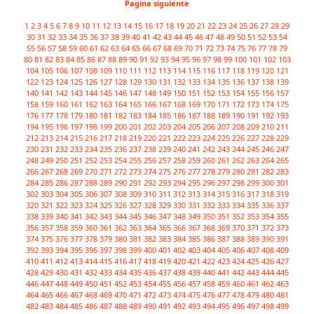
Pagina siguiente
1
2
3
4
5
6
7
8
9
10
11
12
13
14
15
16
17
18
19
20
21
22
23
24
25
26
27
28
29
30
31
32
33
34
35
36
37
38
39
40
41
42
43
44
45
46
47
48
49
50
51
52
53
54
55
56
57
58
59
60
61
62
63
64
65
66
67
68
69
70
71
72
73
74
75
76
77
78
79
80
81
82
83
84
85
86
87
88
89
90
91
92
93
94
95
96
97
98
99
100
101
102
103
104
105
106
107
108
109
110
111
112
113
114
115
116
117
118
119
120
121
122
123
124
125
126
127
128
129
130
131
132
133
134
135
136
137
138
139
140
141
142
143
144
145
146
147
148
149
150
151
152
153
154
155
156
157
158
159
160
161
162
163
164
165
166
167
168
169
170
171
172
173
174
175
176
177
178
179
180
181
182
183
184
185
186
187
188
189
190
191
192
193
194
195
196
197
198
199
200
201
202
203
204
205
206
207
208
209
210
211
212
213
214
215
216
217
218
219
220
221
222
223
224
225
226
227
228
229
230
231
232
233
234
235
236
237
238
239
240
241
242
243
244
245
246
247
248
249
250
251
252
253
254
255
256
257
258
259
260
261
262
263
264
265
266
267
268
269
270
271
272
273
274
275
276
277
278
279
280
281
282
283
284
285
286
287
288
289
290
291
292
293
294
295
296
297
298
299
300
301
302
303
304
305
306
307
308
309
310
311
312
313
314
315
316
317
318
319
320
321
322
323
324
325
326
327
328
329
330
331
332
333
334
335
336
337
338
339
340
341
342
343
344
345
346
347
348
349
350
351
352
353
354
355
356
357
358
359
360
361
362
363
364
365
366
367
368
369
370
371
372
373
374
375
376
377
378
379
380
381
382
383
384
385
386
387
388
389
390
391
392
393
394
395
396
397
398
399
400
401
402
403
404
405
406
407
408
409
410
411
412
413
414
415
416
417
418
419
420
421
422
423
424
425
426
427
428
429
430
431
432
433
434
435
436
437
438
439
440
441
442
443
444
445
446
447
448
449
450
451
452
453
454
455
456
457
458
459
460
461
462
463
464
465
466
467
468
469
470
471
472
473
474
475
476
477
478
479
480
481
482
483
484
485
486
487
488
489
490
491
492
493
494
495
496
497
498
499