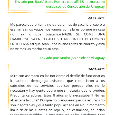
Enviado por: Raul Alfredo Romero (raulalf11@hotmail.com)
desde soy de Concepcion del Uruguay
24-11-2011
Me parece que el tema no da para mas de sacarle el cuero a
esa mina,si los vagos nos vamos con ella es porque en casa
no hay lo que buscamos.NADIE SE COME UNA
HAMBURGUESA EN LA CALLE SI TENES UN BIFE DE CHORIZO
EN TU CASA.Asi que sean unos buenos bifes de chorizo y esta
no ve mas un macho en su casa.
Enviado por: ramiro (SI) desde de villaguay
24-11-2011
Miro con asombro en los noticieros el desfile de funcionarios
k haciendo demagogia avisando que renunciaron a los
subsidios de los servicios publicos porque ellos no lo
necesitan y hay gente pobre que si necesita que le ayuden.
Pregunta caraduras. Estos 8 años si lo necesitaban? No les
alcanzaba la guita? POrque no blanquean que los recursos no
son inagotables y que tanto populachada en algun momento
iba a dejar las cuentas en rojo. y, oh casualidad, anuncian
todas estas medidas un mes despues de las elecciones. Sera