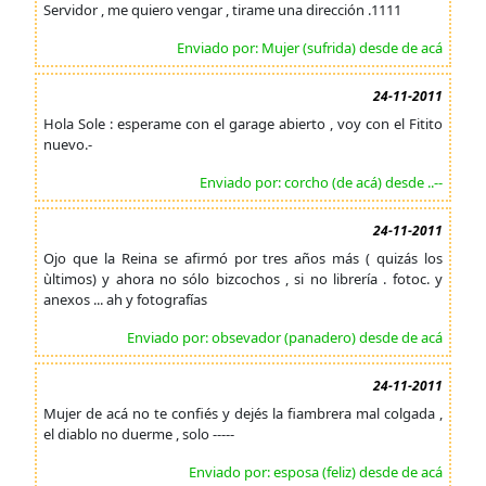
Servidor , me quiero vengar , tirame una dirección .1111
Enviado por: Mujer (sufrida) desde de acá
24-11-2011
Hola Sole : esperame con el garage abierto , voy con el Fitito
nuevo.-
Enviado por: corcho (de acá) desde ..--
24-11-2011
Ojo que la Reina se afirmó por tres años más ( quizás los
ùltimos) y ahora no sólo bizcochos , si no librería . fotoc. y
anexos ... ah y fotografías
Enviado por: obsevador (panadero) desde de acá
24-11-2011
Mujer de acá no te confiés y dejés la fiambrera mal colgada ,
el diablo no duerme , solo -----
Enviado por: esposa (feliz) desde de acá