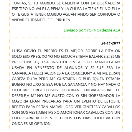
TONTAS, SI TU MARIDO SE CALIENTA CON LA DISEÑADORA
ESE TIPO NO VALE LA PENA Y LA CULPA LA TIENE EL NO ELLA
O TE GUSTA TENER MARIDO AGUANTANDO SER CORNUDA O
ANDAR CUIDANDOLE EL PIRULIN
Enviado por: YO (NO) desde ACA
24-11-2011
LUISA OBVIO EL PREDIO ES EL MEJOR .SOBRE LA RIFA OK
SOLO ESO PREG. XQ YO NO ESCUCHE.TEMA BALANCE SI SI ME
PREOCUPA XQ ESA INSTITUCION A SIDO MANOCEADAY
USADA EN VENEFICIO DE ALGUNOS Y SI FUE ESA LA
GANANCIA FELICITACIONES A LA COMICIONY A MI ME DIRAN
CABEZA DURA PERO ME GUSTARIA LO PUBLIQUEN ESTARIA
BUENO NO ...XQ SI ESA FUE LA GANANCIA Y NO HAY NADA Q
OCULTAR ORGULLOSOS DEBERIAN EXIBIRLA.SOBRE EL
DESFILE,A MI NO ME GUSTO CON O SIN GOBERNADOR LA
MAYORIA ERAN PRECARIAS PARA UN EVENTO DE ESTOS,TE
REPITO PARA ES TAN MARVILLOSO VER GINETES Y CABALLOS
CON SUS VESTIMENTAS XQ AMONTONAR CABALLOS CON UN
CUERO ARRIBA LOS VEO TODOS LOS DIAS TODO VA CON
ONDA ES MI OPINION