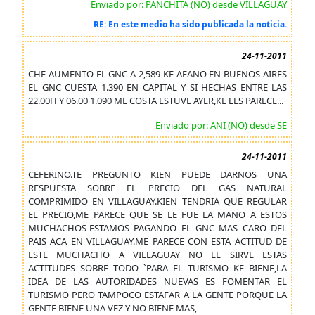
Enviado por: PANCHITA (NO) desde VILLAGUAY
RE: En este medio ha sido publicada la noticia.
24-11-2011
CHE AUMENTO EL GNC A 2,589 KE AFANO EN BUENOS AIRES
EL GNC CUESTA 1.390 EN CAPITAL Y SI HECHAS ENTRE LAS
22.00H Y 06.00 1.090 ME COSTA ESTUVE AYER,KE LES PARECE...
Enviado por: ANI (NO) desde SE
24-11-2011
CEFERINO.TE PREGUNTO KIEN PUEDE DARNOS UNA
RESPUESTA SOBRE EL PRECIO DEL GAS NATURAL
COMPRIMIDO EN VILLAGUAY.KIEN TENDRIA QUE REGULAR
EL PRECIO,ME PARECE QUE SE LE FUE LA MANO A ESTOS
MUCHACHOS-ESTAMOS PAGANDO EL GNC MAS CARO DEL
PAIS ACA EN VILLAGUAY.ME PARECE CON ESTA ACTITUD DE
ESTE MUCHACHO A VILLAGUAY NO LE SIRVE ESTAS
ACTITUDES SOBRE TODO `PARA EL TURISMO KE BIENE,LA
IDEA DE LAS AUTORIDADES NUEVAS ES FOMENTAR EL
TURISMO PERO TAMPOCO ESTAFAR A LA GENTE PORQUE LA
GENTE BIENE UNA VEZ Y NO BIENE MAS,