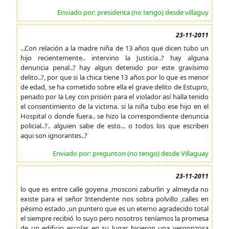
Enviado por: presidenta (no tengo) desde villaguy
23-11-2011
...Con relación a la madre niña de 13 años que dicen tubo un
hijo recientemente.. intervino la Justicia..? hay alguna
denuncia penal..? hay algun detenido por este gravísimo
delito..?, por que si la chica tiene 13 años por lo que es menor
de edad, se ha cometido sobre ella el grave delito de Estupro,
penado por la Ley con prisión para el violador así halla tenido
el consentimiento de la victima. si la niña tubo ese hijo en el
Hospital o donde fuera.. se hizo la correspondiente denuncia
policial..?.. alguien sabe de esto... o todos los que escriben
aqui son ignorantes..?
Enviado por: pregunton (no tengo) desde Villaguay
23-11-2011
lo que es entre calle goyena ,mosconi zaburlin y almeyda no
existe para el señor Intendente nos sobra polvillo ,calles en
pésimo estado ,un puntero que es un eterno agradecido total
el siempre recibió lo suyo pero nosotros teníamos la promesa
de un edificio escolar en su lugar hicieron una vergonzosa