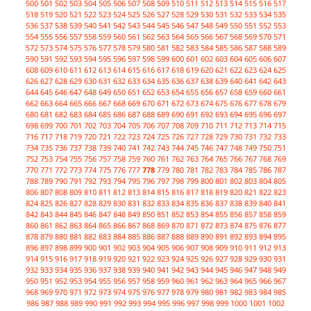
500
501
502
503
504
505
506
507
508
509
510
511
512
513
514
515
516
517
518
519
520
521
522
523
524
525
526
527
528
529
530
531
532
533
534
535
536
537
538
539
540
541
542
543
544
545
546
547
548
549
550
551
552
553
554
555
556
557
558
559
560
561
562
563
564
565
566
567
568
569
570
571
572
573
574
575
576
577
578
579
580
581
582
583
584
585
586
587
588
589
590
591
592
593
594
595
596
597
598
599
600
601
602
603
604
605
606
607
608
609
610
611
612
613
614
615
616
617
618
619
620
621
622
623
624
625
626
627
628
629
630
631
632
633
634
635
636
637
638
639
640
641
642
643
644
645
646
647
648
649
650
651
652
653
654
655
656
657
658
659
660
661
662
663
664
665
666
667
668
669
670
671
672
673
674
675
676
677
678
679
680
681
682
683
684
685
686
687
688
689
690
691
692
693
694
695
696
697
698
699
700
701
702
703
704
705
706
707
708
709
710
711
712
713
714
715
716
717
718
719
720
721
722
723
724
725
726
727
728
729
730
731
732
733
734
735
736
737
738
739
740
741
742
743
744
745
746
747
748
749
750
751
752
753
754
755
756
757
758
759
760
761
762
763
764
765
766
767
768
769
770
771
772
773
774
775
776
777
778
779
780
781
782
783
784
785
786
787
788
789
790
791
792
793
794
795
796
797
798
799
800
801
802
803
804
805
806
807
808
809
810
811
812
813
814
815
816
817
818
819
820
821
822
823
824
825
826
827
828
829
830
831
832
833
834
835
836
837
838
839
840
841
842
843
844
845
846
847
848
849
850
851
852
853
854
855
856
857
858
859
860
861
862
863
864
865
866
867
868
869
870
871
872
873
874
875
876
877
878
879
880
881
882
883
884
885
886
887
888
889
890
891
892
893
894
895
896
897
898
899
900
901
902
903
904
905
906
907
908
909
910
911
912
913
914
915
916
917
918
919
920
921
922
923
924
925
926
927
928
929
930
931
932
933
934
935
936
937
938
939
940
941
942
943
944
945
946
947
948
949
950
951
952
953
954
955
956
957
958
959
960
961
962
963
964
965
966
967
968
969
970
971
972
973
974
975
976
977
978
979
980
981
982
983
984
985
986
987
988
989
990
991
992
993
994
995
996
997
998
999
1000
1001
1002