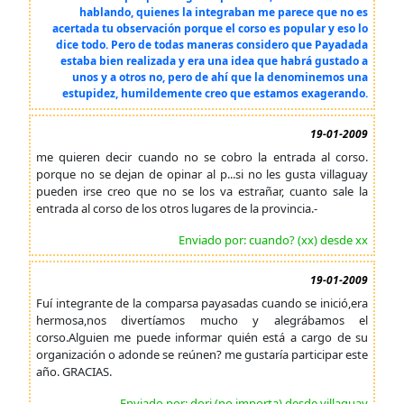
hablando, quienes la integraban me parece que no es
acertada tu observación porque el corso es popular y eso lo
dice todo. Pero de todas maneras considero que Payadada
estaba bien realizada y era una idea que habrá gustado a
unos y a otros no, pero de ahí que la denominemos una
estupidez, humildemente creo que estamos exagerando.
19-01-2009
me quieren decir cuando no se cobro la entrada al corso.
porque no se dejan de opinar al p...si no les gusta villaguay
pueden irse creo que no se los va estrañar, cuanto sale la
entrada al corso de los otros lugares de la provincia.-
Enviado por: cuando? (xx) desde xx
19-01-2009
Fuí integrante de la comparsa payasadas cuando se inició,era
hermosa,nos divertíamos mucho y alegrábamos el
corso.Alguien me puede informar quién está a cargo de su
organización o adonde se reúnen? me gustaría participar este
año. GRACIAS.
Enviado por: dori (no importa) desde villaguay