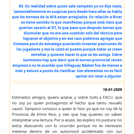
RE: En realidad sobre quien sale campeón yo no dije nada,
lamentablemente es suspicaz pero desde hace años se habla
que los torneos de la AFA estan arreglados. En relación a River
no tiene sentido lo que manifestas porque está claro que
querían sacarlo al DT, lo que pasa que después tenían que
disimular que no era una cuestión solo del técnico pero
lograron el objetivo y en ese caso podemos agregar que
Simeone pecó de estratega queriendo inventar posiciones de
los jugadores y eso le costó el puesto porque todos se creen
estrellas y quieren hacer lo que se les antoja. Sobre
Sarmiento hay que decir que el torneo provincial recien
empieza o no te acordás que Villaguay Básket fue de menos a
más y estuvo a punto de clasificar. Son elementos no es fácil
opinar sin rozar a alguien.
18-01-2009
Estimados amigos, quiero aclarar, y sobre todo a FACU, que
no soy yo quien protagonizo el hecho que tanto revuelo
causó. Tampoco conozco a quien lo hizo ya que no soy de la
Provincia de Entre Rios, y veo que hay quienes no saben
interpretar una lectura. Por si acaso, les explico mi pustura: no
estoy deacuerdo con lo ocurrido porque no es necesario
meterse dentro de un automovil accidentado con sus