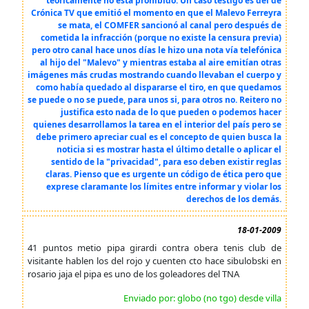
teoricamente no está prohibido. Un caso testigo es del de
Crónica TV que emitió el momento en que el Malevo Ferreyra
se mata, el COMFER sancionó al canal pero después de
cometida la infracción (porque no existe la censura previa)
pero otro canal hace unos días le hizo una nota vía telefónica
al hijo del "Malevo" y mientras estaba al aire emitían otras
imágenes más crudas mostrando cuando llevaban el cuerpo y
como había quedado al dispararse el tiro, en que quedamos
se puede o no se puede, para unos si, para otros no. Reitero no
justifica esto nada de lo que pueden o podemos hacer
quienes desarrollamos la tarea en el interior del país pero se
debe primero apreciar cual es el concepto de quien busca la
noticia si es mostrar hasta el último detalle o aplicar el
sentido de la "privacidad", para eso deben existir reglas
claras. Pienso que es urgente un código de ética pero que
exprese claramante los límites entre informar y violar los
derechos de los demás.
18-01-2009
41 puntos metio pipa girardi contra obera tenis club de
visitante hablen los del rojo y cuenten cto hace sibulobski en
rosario jaja el pipa es uno de los goleadores del TNA
Enviado por: globo (no tgo) desde villa