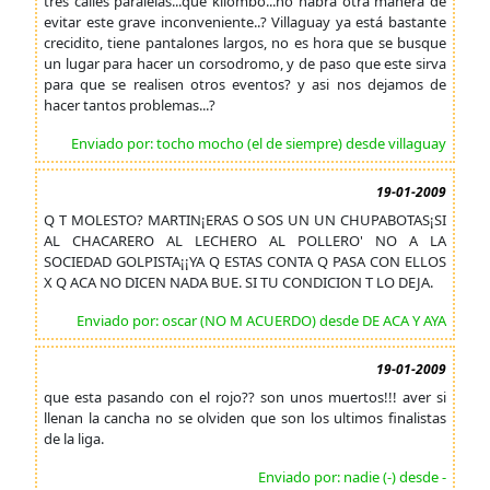
tres calles paralelas...que kilombo...no habrá otra manera de
evitar este grave inconveniente..? Villaguay ya está bastante
crecidito, tiene pantalones largos, no es hora que se busque
un lugar para hacer un corsodromo, y de paso que este sirva
para que se realisen otros eventos? y asi nos dejamos de
hacer tantos problemas...?
Enviado por: tocho mocho (el de siempre) desde villaguay
19-01-2009
Q T MOLESTO? MARTIN¡ERAS O SOS UN UN CHUPABOTAS¡SI
AL CHACARERO AL LECHERO AL POLLERO' NO A LA
SOCIEDAD GOLPISTA¡¡YA Q ESTAS CONTA Q PASA CON ELLOS
X Q ACA NO DICEN NADA BUE. SI TU CONDICION T LO DEJA.
Enviado por: oscar (NO M ACUERDO) desde DE ACA Y AYA
19-01-2009
que esta pasando con el rojo?? son unos muertos!!! aver si
llenan la cancha no se olviden que son los ultimos finalistas
de la liga.
Enviado por: nadie (-) desde -