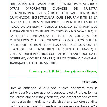
OBLIGADAMENTE PASAN POR EL CENTRO PARA SEGUIR A
OTRAS IMPORTANTES CIUDADES DE NUESTRA
PROVINCIA...POR ESO SEÑOR...DE QUE VALE TENER UNA
ILUMINACION EXPECTACULAR QUE SEGURAMENTE ES LA
ENVIDIA DE OTROS MUNICIPIOS, SI POR OTRO LADO LA
PLAZA DA LÁSTIMA Y VERGUENZA...DIGO ESTO POR QUE
AHORA VIENEN LOS BENDITOS CORSOS Y NO VAYA SER QUE
LA ÉLITE DE VILLAGUAY LE ECHE LA CULPA A LOS
MURGUEROS Y A LOS "NEGROS" COMO ELLOS SUELEN
DECIR, QUE FUERON ELLOS LOS QUE "DESTROZARON" LA
PLAZA...QUE SE TENGA BIEN EN CUENTA...ADEMAS QUE
CUESTA PONER PLACEROS CON TANTOS PLANES QUE DA EL
GOBIERNO, Y OCUPAR GENTE QUE LOS COBRA Y JAMAS HAN
TRABAJADO....DIGO...UN SALUDO...!
Enviado por: EL TUTA (no tengo) desde villaguay
18-01-2009
Luchi.Yo entiendo lo que vos queres decir.Pero mas la
entiendo a Maru por que yo la conozco a esta Profe,es lo mas
asquerosa que he visto y pedante, vive despotricando contra
"los negros de mierd.."como ella dice y ahora..? Con su hijito
de 13 años arruinando paredes? De que se va a drisfrazar? Y