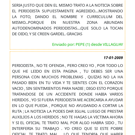
SERIA JUSTO QUE DEN EL MISMO TRATO A LA NOTICIA SOBRE
EL PERIODISTA SUPUESTAMENTE AGREDIDO....MOSTRANDO
LA FOTO, DANDO EL NOMBRE Y CURRICULUM DEL
MISMO...PORQUE EN NUESTRA ZONA ABUNDAN
AUTODENOMINADOS PERIODISTAS....QUE SOLO LA TOCAN
DE OIDO, Y SE CREEN GARDEL. GRACIAS
Enviado por: PEPE (1) desde VILLAGUAY
17-01-2009
PERIODISTA , NO TE OFENDA , PERO CREO YO , POR TODO LO
QUE HE LEIDO EN ESTA PAGINA , TU DEBES SER UNA
PERSONA CON MUCHOS PROBLEMAS , QUIZAS NO LA HA
PASADO BIEN EN TU VIDA Y TE SIENTES CON EL CORAZON
VACIO , SIN SENTIMIENTOS PARA NADIE ; DIGO ESTO PORQUE
TRATANDOSE DE UN ACCIDENTE DONDE HABIA VARIOS
HERIDOS , YO SI FUERA PERIODISTA ME ACERCARIA A AYUDAR
EN LO QUE PUEDA , PORQUE NO AYUDANDO A CORTAR LA
RUTA ; LA NOTICIA LA PODES DAR IGUAL LUEGO DE PRESTAR
AUXILIOS A LOS HERIDOS ; NO TE HAGAS LA VICTIMA AHORA
Y SI EL OFICIAL TE TRATO MAL POR ALGO HABRA SIDO , TU
INTERFERIA SU TRABAJO . YO CREO QUE SI ESTE POBRE
OFICIAL TE TRATO MAL , LO QUE TENDRIA QUE HABER