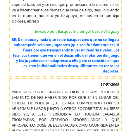
supo de basquet y se cree que pronunciando la s como sh les
va a hacer creer a los demas que sabe de algo, segui viviendo
en tu mundo, honesto yo te apoyo, menos en lo que dijo
Dolores, abrazo
Enviado por: Basquet (no tengo) desde Villaguay
RE: De lo poco y nada que se de básquet creo que no se llega a
subcampeón solo con jugadores (que son fundamentales), si
fuera por eso transpolando River no tendría rivales. Los
técnicos tienen que ver en el desarrollo del planteo del juego
y los jugadoresa en adapterse a ello pero si coincido en que
existen individualidades desequilibrantes en todos los
deportes.
17-01-2009
PARA VOS "CIVIL" GRACIAS A DIOS NO SOY POLICIA, Y
LAMENTO DE NO HABER SIDO, POR QUE SI EN LUGAR DEL
OFICIAL DE POLICIA QUE ESTABA CUMPLIENDO CON SU
ABNEGABLE LABOR JUNTO A OTROS SOCORRISTAS, HUBIESE
SIDO YO, A ESTE "PERIODISTA" LO HUBIERA CAGAD...A
TROMPADAS, POR ATREVIDO, ATROPELLADOR, Y QUE
APROVECHANDOSE DE DESGRACIAS COMO OCURRIDA EN LA
RUTA APROVECHE SACAR VENTAJAS PARA PODER "FIGURAR"