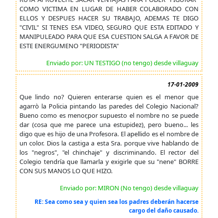
COMO VICTIMA EN LUGAR DE HABER COLABORADO CON
ELLOS Y DESPUES HACER SU TRABAJO, ADEMAS TE DIGO
"CIVIL" SI TENES ESA VIDEO, SEGURO QUE ESTA EDITADO Y
MANIPULEADO PARA QUE ESA CUESTION SALGA A FAVOR DE
ESTE ENERGUMENO "PERIODISTA"
Enviado por: UN TESTIGO (no tengo) desde villaguay
17-01-2009
Que lindo no? Quieren enterarse quien es el menor que
agarrò la Policia pintando las paredes del Colegio Nacional?
Bueno como es menor,por supuesto el nombre no se puede
dar (cosa que me parece una estupidez), pero bueno... les
digo que es hijo de una Profesora. El apellido es el nombre de
un color. Dios la castiga a esta Sra. porque vive hablando de
los "negros", "el chinchaje" y discriminando. El rector del
Colegio tendría que llamarla y exigirle que su "nene" BORRE
CON SUS MANOS LO QUE HIZO.
Enviado por: MIRON (No tengo) desde villaguay
RE: Sea como sea y quien sea los padres deberán hacerse
cargo del daño causado.