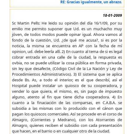
RE: Gracias igualmente, un abrazo.
18-01-2009
Sr. Martin Pells: He leido su opinión del día 16/1/09, por su
emilio me permito suponer que Ud. es un muchacho muy
jóven, de todos modos puede opinar igual. Ahora vamos al
fondo de la cuestión, Ud. ¿de qué me acusa?, si es por la
noticia, la misma se encuentra en AP con la fecha de mí
opinion, ud. debe leerla allí. 2) En cuanto al tema de si es legal
cobrar entrada en una calle de la ciudad, la respuesta es
ovbia, no se puede utilizar la cosa pública en forma privada,
sin ley que desafecte, (Código Civil de la La Nación y Ley de
Procedimientos Administrativos). 3) El sistema que se aplica
desde Bs. As, a todo el interior, es el que describí, así el
Hospital puede instalar un quiosco de su cooperadora, y
vender lo que quiera, el mismo, es, sin pago de impuesto
alguno, atento al fin que tiene dicha cooperadora. 4) En
cuanto a la finaciación de las comparsas, en C.A.B.A. se
subsidia a las mismas con lo producido con el cánon que
pagan los quioscos comerciales. Así se procede en el corso de
Almagro, (Corrientes y Medrano), con los Atorrantes de
Almagro, quienes reciben el subsidio con cada presentación
que hacen, en el barrio o en cualquier otro de la ciudad.