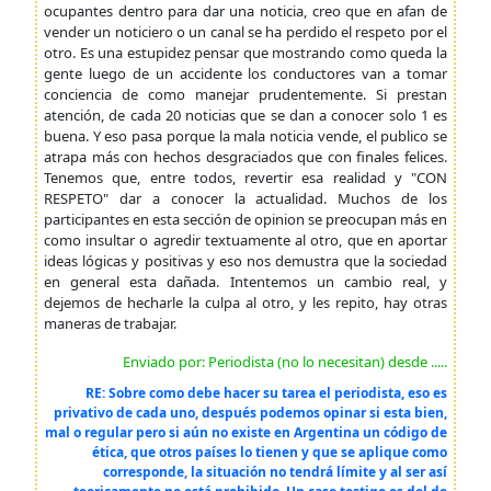
ocupantes dentro para dar una noticia, creo que en afan de
vender un noticiero o un canal se ha perdido el respeto por el
otro. Es una estupidez pensar que mostrando como queda la
gente luego de un accidente los conductores van a tomar
conciencia de como manejar prudentemente. Si prestan
atención, de cada 20 noticias que se dan a conocer solo 1 es
buena. Y eso pasa porque la mala noticia vende, el publico se
atrapa más con hechos desgraciados que con finales felices.
Tenemos que, entre todos, revertir esa realidad y "CON
RESPETO" dar a conocer la actualidad. Muchos de los
participantes en esta sección de opinion se preocupan más en
como insultar o agredir textuamente al otro, que en aportar
ideas lógicas y positivas y eso nos demustra que la sociedad
en general esta dañada. Intentemos un cambio real, y
dejemos de hecharle la culpa al otro, y les repito, hay otras
maneras de trabajar.
Enviado por: Periodista (no lo necesitan) desde .....
RE: Sobre como debe hacer su tarea el periodista, eso es
privativo de cada uno, después podemos opinar si esta bien,
mal o regular pero si aún no existe en Argentina un código de
ética, que otros países lo tienen y que se aplique como
corresponde, la situación no tendrá límite y al ser así