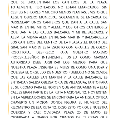
QUE SE ENCUENTRAN LOS CANTEROS DE LA PLAZA,
TOTALMENTE PISOTEADOS, NO ESTAN EMARCADOS, SIN
CESPED, NI FLORES, Y MUCHO MENOS PLANTAS, E VISTO QUE
ALGUN OBRERO MUNICIPAL SOLAMENTE SE ENCARGA DE
"ARREGLAR" UNOS CANTEROS QUE DAN A LA CALLE SAN
MARTIN ENTRE MITRE Y ALEM....Y LOS OTROS CANTEROS...?
QUE DAN A LAS CALLES BALCARCE Y MITRE..BALCARCE Y
ALEM, LA MISMA ALEN ENTRE SAN MARTIN Y BALCARCE..?..Y
LOS CANTEROS DEL CENTRO DE LA PLAZA..?..EL BUSTO DEL
GRAL SAN MARTIN ESTA ESCRITO CON GRAFITIS DE COLOR
ROJO..!TOTAL DESPRECIO PARA NUESTRO MAXIMO
PROCER..!..SEÑOR INTENDENTE, USTED COMO MAXIMA
AUTORIDAD DEBE ARBITRAR LOS MEDIOS PARA QUE
NUESTRA PLAZA INSIGNIA SE MUESTRE COMO UNA JOYA Y
QUE SEA EL ORGULLO DE NUESTRO PUEBLO..! NO SE OLVIDE
QUE LAS CALLES SAN MARTIN Y LA CALLE BALCARCE, ES
ENTRADA Y SALIDA OBLIGATORIA DE VILLAGUAY, TANTO PARA
EL SUR COMO PARA EL NORTE Y QUE ANTIGUAMENTE A ESAS
CALLES ERAN PARTE DE LA RUTA NACIONAL 12, HOY EXITEN
EN LA VEREDA DONDE SE ENCONTRABA LA ANTIGUA OPTICA
CHAVERTS UN MOJON DONDE FIGURA EL NUMERO DEL
KILOMETRO DE ESA RUTA 12...DIGO ESTO POR QUE NUESTRA
QUERIDA Y CASI OLVIDADA PLAZA 25 DE MAYO ES
OBSERVADA A DIARIO POR CIENTOS DE TURISTAS QUE