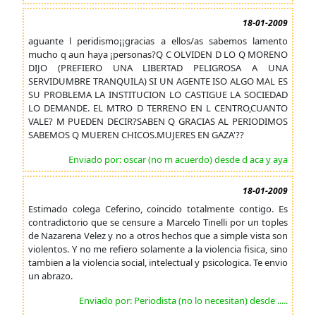
18-01-2009
aguante l peridismo¡¡gracias a ellos/as sabemos lamento
mucho q aun haya ¡personas?Q C OLVIDEN D LO Q MORENO
DIJO (PREFIERO UNA LIBERTAD PELIGROSA A UNA
SERVIDUMBRE TRANQUILA) SI UN AGENTE ISO ALGO MAL ES
SU PROBLEMA LA INSTITUCION LO CASTIGUE LA SOCIEDAD
LO DEMANDE. EL MTRO D TERRENO EN L CENTRO,CUANTO
VALE? M PUEDEN DECIR?SABEN Q GRACIAS AL PERIODIMOS
SABEMOS Q MUEREN CHICOS.MUJERES EN GAZA'??
Enviado por: oscar (no m acuerdo) desde d aca y aya
18-01-2009
Estimado colega Ceferino, coincido totalmente contigo. Es
contradictorio que se censure a Marcelo Tinelli por un toples
de Nazarena Velez y no a otros hechos que a simple vista son
violentos. Y no me refiero solamente a la violencia fisica, sino
tambien a la violencia social, intelectual y psicologica. Te envio
un abrazo.
Enviado por: Periodista (no lo necesitan) desde .....