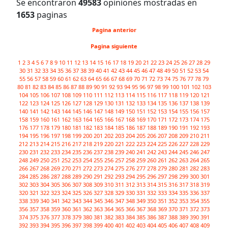
Se encontraron
49583
opiniones mostradas en
1653
paginas
Pagina anterior
Pagina siguiente
1
2
3
4
5
6
7
8
9
10
11
12
13
14
15
16
17
18
19
20
21
22
23
24
25
26
27
28
29
30
31
32
33
34
35
36
37
38
39
40
41
42
43
44
45
46
47
48
49
50
51
52
53
54
55
56
57
58
59
60
61
62
63
64
65
66
67
68
69
70
71
72
73
74
75
76
77
78
79
80
81
82
83
84
85
86
87
88
89
90
91
92
93
94
95
96
97
98
99
100
101
102
103
104
105
106
107
108
109
110
111
112
113
114
115
116
117
118
119
120
121
122
123
124
125
126
127
128
129
130
131
132
133
134
135
136
137
138
139
140
141
142
143
144
145
146
147
148
149
150
151
152
153
154
155
156
157
158
159
160
161
162
163
164
165
166
167
168
169
170
171
172
173
174
175
176
177
178
179
180
181
182
183
184
185
186
187
188
189
190
191
192
193
194
195
196
197
198
199
200
201
202
203
204
205
206
207
208
209
210
211
212
213
214
215
216
217
218
219
220
221
222
223
224
225
226
227
228
229
230
231
232
233
234
235
236
237
238
239
240
241
242
243
244
245
246
247
248
249
250
251
252
253
254
255
256
257
258
259
260
261
262
263
264
265
266
267
268
269
270
271
272
273
274
275
276
277
278
279
280
281
282
283
284
285
286
287
288
289
290
291
292
293
294
295
296
297
298
299
300
301
302
303
304
305
306
307
308
309
310
311
312
313
314
315
316
317
318
319
320
321
322
323
324
325
326
327
328
329
330
331
332
333
334
335
336
337
338
339
340
341
342
343
344
345
346
347
348
349
350
351
352
353
354
355
356
357
358
359
360
361
362
363
364
365
366
367
368
369
370
371
372
373
374
375
376
377
378
379
380
381
382
383
384
385
386
387
388
389
390
391
392
393
394
395
396
397
398
399
400
401
402
403
404
405
406
407
408
409