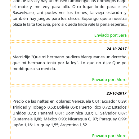
lado de la vía y hay un museo también)yo los domingos hago
el mate y me voy para allá. Otro lugar lindo para ir es
Basavilvaso, ahí podes ver los trenes, la vieja estación y
también hay juegos para los chicos. Supongo que a nuestra
plaza le falta todavía, pero si queda linda vale la pena esperar...
Enviado por: Sara
24-10-2017
Macri dijo "Que mi hermano pudiera blanquear es un derecho
que mi hermano tenia por la ley". Lo que no dijo: Que yo
modifique a su medida.
Enviado por: Moro
23-10-2017
Precio de las naftas en dolares: Venezuela 0,01; Ecuador 0,39;
Trinidad y Tobago 0,53; Bolivia 054; Puerto Rico 0,72; Estados
Unidos 0,73; Panamá 0,81; Dominica 0,87; El Salvador 0,87;
Guatemala 0,88; México 0.93; Nicaragua 0, 97; Paraguay 0,99;
Japón 1,16; Uruguay 1,55; Argentina 1,52
Enviado por: Moro