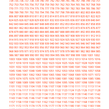
734
735
736
737
738
739
740
741
742
743
744
745
746
747
748
749
750
751
752
753
754
755
756
757
758
759
760
761
762
763
764
765
766
767
768
769
770
771
772
773
774
775
776
777
778
779
780
781
782
783
784
785
786
787
788
789
790
791
792
793
794
795
796
797
798
799
800
801
802
803
804
805
806
807
808
809
810
811
812
813
814
815
816
817
818
819
820
821
822
823
824
825
826
827
828
829
830
831
832
833
834
835
836
837
838
839
840
841
842
843
844
845
846
847
848
849
850
851
852
853
854
855
856
857
858
859
860
861
862
863
864
865
866
867
868
869
870
871
872
873
874
875
876
877
878
879
880
881
882
883
884
885
886
887
888
889
890
891
892
893
894
895
896
897
898
899
900
901
902
903
904
905
906
907
908
909
910
911
912
913
914
915
916
917
918
919
920
921
922
923
924
925
926
927
928
929
930
931
932
933
934
935
936
937
938
939
940
941
942
943
944
945
946
947
948
949
950
951
952
953
954
955
956
957
958
959
960
961
962
963
964
965
966
967
968
969
970
971
972
973
974
975
976
977
978
979
980
981
982
983
984
985
986
987
988
989
990
991
992
993
994
995
996
997
998
999
1000
1001
1002
1003
1004
1005
1006
1007
1008
1009
1010
1011
1012
1013
1014
1015
1016
1017
1018
1019
1020
1021
1022
1023
1024
1025
1026
1027
1028
1029
1030
1031
1032
1033
1034
1035
1036
1037
1038
1039
1040
1041
1042
1043
1044
1045
1046
1047
1048
1049
1050
1051
1052
1053
1054
1055
1056
1057
1058
1059
1060
1061
1062
1063
1064
1065
1066
1067
1068
1069
1070
1071
1072
1073
1074
1075
1076
1077
1078
1079
1080
1081
1082
1083
1084
1085
1086
1087
1088
1089
1090
1091
1092
1093
1094
1095
1096
1097
1098
1099
1100
1101
1102
1103
1104
1105
1106
1107
1108
1109
1110
1111
1112
1113
1114
1115
1116
1117
1118
1119
1120
1121
1122
1123
1124
1125
1126
1127
1128
1129
1130
1131
1132
1133
1134
1135
1136
1137
1138
1139
1140
1141
1142
1143
1144
1145
1146
1147
1148
1149
1150
1151
1152
1153
1154
1155
1156
1157
1158
1159
1160
1161
1162
1163
1164
1165
1166
1167
1168
1169
1170
1171
1172
1173
1174
1175
1176
1177
1178
1179
1180
1181
1182
1183
1184