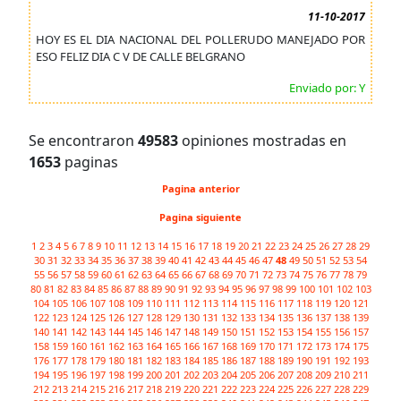
11-10-2017
HOY ES EL DIA NACIONAL DEL POLLERUDO MANEJADO POR
ESO FELIZ DIA C V DE CALLE BELGRANO
Enviado por: Y
Se encontraron
49583
opiniones mostradas en
1653
paginas
Pagina anterior
Pagina siguiente
1
2
3
4
5
6
7
8
9
10
11
12
13
14
15
16
17
18
19
20
21
22
23
24
25
26
27
28
29
30
31
32
33
34
35
36
37
38
39
40
41
42
43
44
45
46
47
48
49
50
51
52
53
54
55
56
57
58
59
60
61
62
63
64
65
66
67
68
69
70
71
72
73
74
75
76
77
78
79
80
81
82
83
84
85
86
87
88
89
90
91
92
93
94
95
96
97
98
99
100
101
102
103
104
105
106
107
108
109
110
111
112
113
114
115
116
117
118
119
120
121
122
123
124
125
126
127
128
129
130
131
132
133
134
135
136
137
138
139
140
141
142
143
144
145
146
147
148
149
150
151
152
153
154
155
156
157
158
159
160
161
162
163
164
165
166
167
168
169
170
171
172
173
174
175
176
177
178
179
180
181
182
183
184
185
186
187
188
189
190
191
192
193
194
195
196
197
198
199
200
201
202
203
204
205
206
207
208
209
210
211
212
213
214
215
216
217
218
219
220
221
222
223
224
225
226
227
228
229