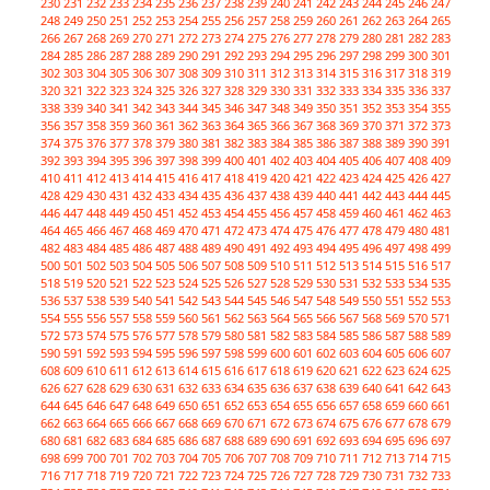
230
231
232
233
234
235
236
237
238
239
240
241
242
243
244
245
246
247
248
249
250
251
252
253
254
255
256
257
258
259
260
261
262
263
264
265
266
267
268
269
270
271
272
273
274
275
276
277
278
279
280
281
282
283
284
285
286
287
288
289
290
291
292
293
294
295
296
297
298
299
300
301
302
303
304
305
306
307
308
309
310
311
312
313
314
315
316
317
318
319
320
321
322
323
324
325
326
327
328
329
330
331
332
333
334
335
336
337
338
339
340
341
342
343
344
345
346
347
348
349
350
351
352
353
354
355
356
357
358
359
360
361
362
363
364
365
366
367
368
369
370
371
372
373
374
375
376
377
378
379
380
381
382
383
384
385
386
387
388
389
390
391
392
393
394
395
396
397
398
399
400
401
402
403
404
405
406
407
408
409
410
411
412
413
414
415
416
417
418
419
420
421
422
423
424
425
426
427
428
429
430
431
432
433
434
435
436
437
438
439
440
441
442
443
444
445
446
447
448
449
450
451
452
453
454
455
456
457
458
459
460
461
462
463
464
465
466
467
468
469
470
471
472
473
474
475
476
477
478
479
480
481
482
483
484
485
486
487
488
489
490
491
492
493
494
495
496
497
498
499
500
501
502
503
504
505
506
507
508
509
510
511
512
513
514
515
516
517
518
519
520
521
522
523
524
525
526
527
528
529
530
531
532
533
534
535
536
537
538
539
540
541
542
543
544
545
546
547
548
549
550
551
552
553
554
555
556
557
558
559
560
561
562
563
564
565
566
567
568
569
570
571
572
573
574
575
576
577
578
579
580
581
582
583
584
585
586
587
588
589
590
591
592
593
594
595
596
597
598
599
600
601
602
603
604
605
606
607
608
609
610
611
612
613
614
615
616
617
618
619
620
621
622
623
624
625
626
627
628
629
630
631
632
633
634
635
636
637
638
639
640
641
642
643
644
645
646
647
648
649
650
651
652
653
654
655
656
657
658
659
660
661
662
663
664
665
666
667
668
669
670
671
672
673
674
675
676
677
678
679
680
681
682
683
684
685
686
687
688
689
690
691
692
693
694
695
696
697
698
699
700
701
702
703
704
705
706
707
708
709
710
711
712
713
714
715
716
717
718
719
720
721
722
723
724
725
726
727
728
729
730
731
732
733