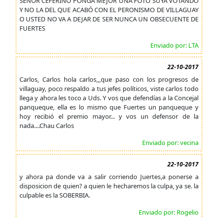
SEÑOR CEFERINO PONGA MEJOR UNA FOTO SUYA VOTANDO
Y NO LA DEL QUE ACABÓ CON EL PERONISMO DE VILLAGUAY
O USTED NO VA A DEJAR DE SER NUNCA UN OBSECUENTE DE
FUERTES
Enviado por: LTA
22-10-2017
Carlos, Carlos hola carlos,,,que paso con los progresos de
villaguay, poco respaldo a tus jefes políticos, viste carlos todo
llega y ahora les toco a Uds. Y vos que defendías a la Concejal
panqueque, ella es lo mismo que Fuertes un panqueque y
hoy recibió el premio mayor... y vos un defensor de la
nada....Chau Carlos
Enviado por: vecina
22-10-2017
y ahora pa donde va a salir corriendo Juertes,a ponerse a
disposicion de quien? a quien le hecharemos la culpa, ya se. la
culpable es la SOBERBIA.
Enviado por: Rogelio