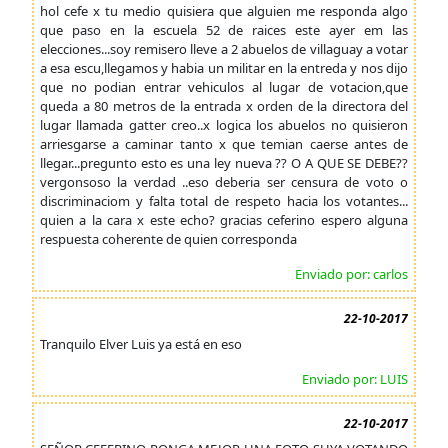
hol cefe x tu medio quisiera que alguien me responda algo
que paso en la escuela 52 de raices este ayer em las
elecciones...soy remisero lleve a 2 abuelos de villaguay a votar
a esa escu,llegamos y habia un militar en la entreda y nos dijo
que no podian entrar vehiculos al lugar de votacion,que
queda a 80 metros de la entrada x orden de la directora del
lugar llamada gatter creo..x logica los abuelos no quisieron
arriesgarse a caminar tanto x que temian caerse antes de
llegar...pregunto esto es una ley nueva ?? O A QUE SE DEBE??
vergonsoso la verdad ..eso deberia ser censura de voto o
discriminaciom y falta total de respeto hacia los votantes...
quien a la cara x este echo? gracias ceferino espero alguna
respuesta coherente de quien corresponda
Enviado por: carlos
22-10-2017
Tranquilo Elver Luis ya está en eso
Enviado por: LUIS
22-10-2017