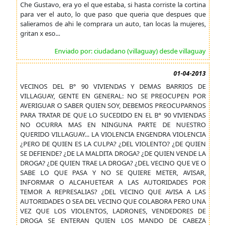
Che Gustavo, era yo el que estaba, si hasta corriste la cortina
para ver el auto, lo que paso que queria que despues que
salieramos de ahi le comprara un auto, tan locas la mujeres,
gritan x eso...
Enviado por: ciudadano (villaguay) desde villaguay
01-04-2013
VECINOS DEL B° 90 VIVIENDAS Y DEMAS BARRIOS DE
VILLAGUAY, GENTE EN GENERAL: NO SE PREOCUPEN POR
AVERIGUAR O SABER QUIEN SOY, DEBEMOS PREOCUPARNOS
PARA TRATAR DE QUE LO SUCEDIDO EN EL B° 90 VIVIENDAS
NO OCURRA MAS EN NINGUNA PARTE DE NUESTRO
QUERIDO VILLAGUAY... LA VIOLENCIA ENGENDRA VIOLENCIA
¿PERO DE QUIEN ES LA CULPA? ¿DEL VIOLENTO? ¿DE QUIEN
SE DEFIENDE? ¿DE LA MALDITA DROGA? ¿DE QUIEN VENDE LA
DROGA? ¿DE QUIEN TRAE LA DROGA? ¿DEL VECINO QUE VE O
SABE LO QUE PASA Y NO SE QUIERE METER, AVISAR,
INFORMAR O ALCAHUETEAR A LAS AUTORIDADES POR
TEMOR A REPRESALIAS? ¿DEL VECINO QUE AVISA A LAS
AUTORIDADES O SEA DEL VECINO QUE COLABORA PERO UNA
VEZ QUE LOS VIOLENTOS, LADRONES, VENDEDORES DE
DROGA SE ENTERAN QUIEN LOS MANDO DE CABEZA