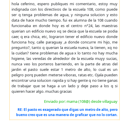
hola ceferino, espero publiques mi comentario, estoy muy
indignada con los directivos de la escuela 108, como puede
ser q tenga problemas de agua, y ninguna solucion y esto
data de hace mucho tiempo. fui ex alumna de la 108 cuando
funcionaba en donde hoy es el centro n°24, las maestras
querian un edificio nuevo xq se decia que la escuela se podia
caer, q era chica, etc, lograron tener el edificio nuevo donde
funciona hoy, calle paraguay ,a donde concurre mi hijo, me
pregunto?, tanto q querian la escuela nueva, la tienen, xq no
la cuidan? tiene problemas de agua x lo tanto no hay mucha
higiene, las veredas de alrededor de la escuela muyy sucias,
nunca veo los porteros barriendo, en la parte de atras del
jardin el pasto suele estar 1 metro de alto, lo cual es un
peligro porq pueden meterse viboras, ratas etc. Ojala pueden
encontrar una solucion rapida y si hay gente q no tiene ganas
de trabajar que se haga a un lado y deje paso a los q si
quieren hacer algo. muchas gracias
Enviado por: mama (108@) desde villaguay
RE: El pasto es exagerado que digas un metro de alto, pero
bueno creo que es una manera de graficar que no lo cortan.