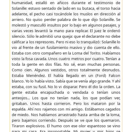
humanidad, estalló en añicos durante el testimonio de
Solanille: estuvo sentado de lado en su butaca, el torso hacia
adelante, el pecho casi tocándole los muslos en dirección al
arriero. No quiso perder palabra de lo que dijo Solanille. Se
molestó y masculló insultos por lo bajo en algunos pasajes, y
varias veces levantó la mano para replicar. El juez le ordenó
silencio. Sólo le admitió una queja: que el declarante no debe
calificar a los represores. Pero ni eso lo tranquilizó: Solanille lo
vio al frente de un fusilamiento masivo y dio cuenta de ello.
Estaba con otro compañero en la Loma del Torito. Habíamos
visto la fosa cavada. Unos cuatro metros por cuatro. Tenían a
toda la gente en dos filas. No sé, eran muchas personas.
Como cien. Algunos vestidos, otros totalmente desnudos.
Estaba Menéndez. El había llegado en un (Ford) Falcon
blanco. Yo lo había visto. Sabía que se venía algo grande. Y ahí
estaba, con su fusil. No lo vi disparar. Pero él dio la orden. La
gente estaba encapuchada o vendada o tenían unos
anteojos... Los que no tenían nada, los que podían ver,
gritaban. Unos hasta corrieron. Pero los mataron por la
espalda. Ahí nos rajamos con mi amigo. Estábamos cagados
de miedo. Nos habíamos arrastrado hasta arriba de la loma,
pero bajamos corriendo. Después se ve que los quemaron.
Tiraron explosivos. El humo con ese olor espantoso se vino
para mi casa. Era insoportable. Mi mujer y mis hijos se