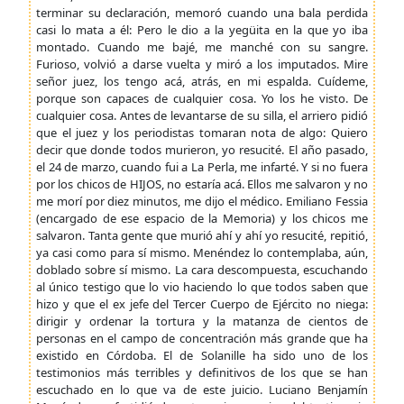
terminar su declaración, memoró cuando una bala perdida
casi lo mata a él: Pero le dio a la yegüita en la que yo iba
montado. Cuando me bajé, me manché con su sangre.
Furioso, volvió a darse vuelta y miró a los imputados. Mire
señor juez, los tengo acá, atrás, en mi espalda. Cuídeme,
porque son capaces de cualquier cosa. Yo los he visto. De
cualquier cosa. Antes de levantarse de su silla, el arriero pidió
que el juez y los periodistas tomaran nota de algo: Quiero
decir que donde todos murieron, yo resucité. El año pasado,
el 24 de marzo, cuando fui a La Perla, me infarté. Y si no fuera
por los chicos de HIJOS, no estaría acá. Ellos me salvaron y no
me morí por diez minutos, me dijo el médico. Emiliano Fessia
(encargado de ese espacio de la Memoria) y los chicos me
salvaron. Tanta gente que murió ahí y ahí yo resucité, repitió,
ya casi como para sí mismo. Menéndez lo contemplaba, aún,
doblado sobre sí mismo. La cara descompuesta, escuchando
al único testigo que lo vio haciendo lo que todos saben que
hizo y que el ex jefe del Tercer Cuerpo de Ejército no niega:
dirigir y ordenar la tortura y la matanza de cientos de
personas en el campo de concentración más grande que ha
existido en Córdoba. El de Solanille ha sido uno de los
testimonios más terribles y definitivos de los que se han
escuchado en lo que va de este juicio. Luciano Benjamín