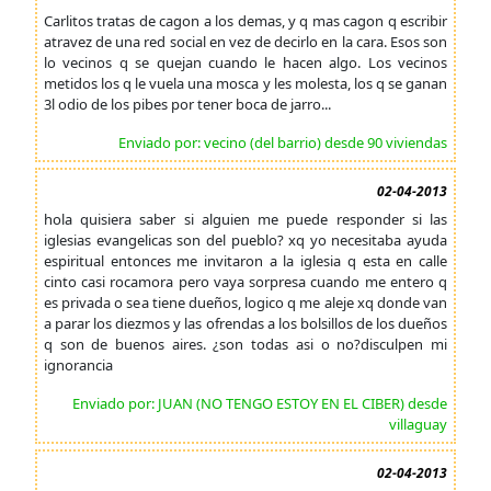
Carlitos tratas de cagon a los demas, y q mas cagon q escribir
atravez de una red social en vez de decirlo en la cara. Esos son
lo vecinos q se quejan cuando le hacen algo. Los vecinos
metidos los q le vuela una mosca y les molesta, los q se ganan
3l odio de los pibes por tener boca de jarro...
Enviado por: vecino (del barrio) desde 90 viviendas
02-04-2013
hola quisiera saber si alguien me puede responder si las
iglesias evangelicas son del pueblo? xq yo necesitaba ayuda
espiritual entonces me invitaron a la iglesia q esta en calle
cinto casi rocamora pero vaya sorpresa cuando me entero q
es privada o sea tiene dueños, logico q me aleje xq donde van
a parar los diezmos y las ofrendas a los bolsillos de los dueños
q son de buenos aires. ¿son todas asi o no?disculpen mi
ignorancia
Enviado por: JUAN (NO TENGO ESTOY EN EL CIBER) desde
villaguay
02-04-2013