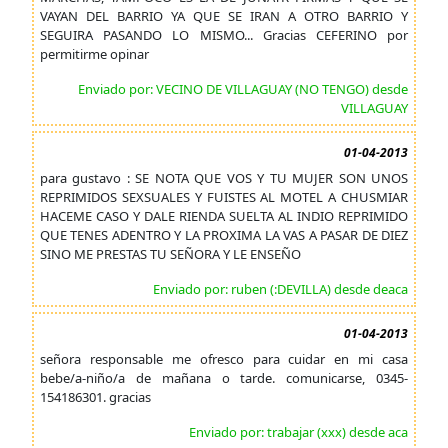
VAYAN DEL BARRIO YA QUE SE IRAN A OTRO BARRIO Y
SEGUIRA PASANDO LO MISMO... Gracias CEFERINO por
permitirme opinar
Enviado por: VECINO DE VILLAGUAY (NO TENGO) desde
VILLAGUAY
01-04-2013
para gustavo : SE NOTA QUE VOS Y TU MUJER SON UNOS
REPRIMIDOS SEXSUALES Y FUISTES AL MOTEL A CHUSMIAR
HACEME CASO Y DALE RIENDA SUELTA AL INDIO REPRIMIDO
QUE TENES ADENTRO Y LA PROXIMA LA VAS A PASAR DE DIEZ
SINO ME PRESTAS TU SEÑORA Y LE ENSEÑO
Enviado por: ruben (:DEVILLA) desde deaca
01-04-2013
señora responsable me ofresco para cuidar en mi casa
bebe/a-niño/a de mañana o tarde. comunicarse, 0345-
154186301. gracias
Enviado por: trabajar (xxx) desde aca