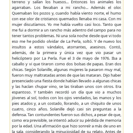
terreno y salían los huesos... Entonces los animales los
agarraban. Los llevaban a mi rancho... Además el olor.
Quemaban los pozos y, cuando había viento norte, el humo
con ese olor de cristianos quemados llenaba mi casa. Con mi
mujer discutíamos. Yo me había vuelto casi loco. Tanto que
me fui a dormir a un rancho más adentro del campo para no
tener tantos problemas. Ni una sola noche desde que vi todo
eso me he podido olvidar de La Perla, soltó. Y de nuevo los
insultos a estos vándalos, atorrantes, asesinos. Contó,
además, de la primera y única vez que vio pasar un
helicóptero por La Perla. Fue el 3 de mayo de 1976. Iba a
caballo y vi que tiraron como dos bolsas de papas. Eran dos
chicas. Según Solanille, algunas mujeres la pasaron muy mal,
fueron muy maltratadas antes de que las mataran. Dijo haber
presenciado una fiesta donde habían llevado a algunas chicas
y las hacían chupar vino, se las tiraban unos con otros. Era
espantoso. Y también recordó un día que vio a muchos
jóvenes al sol, todos con los ojos vendados, las manos y los
pies atados y, a un costado, llorando, a un chiquito de unos
cuatro, cinco años. Solanille dejó casi sin preguntas a la
defensa. Tan contundentes fueron sus dichos, a pesar de que,
como era previsible, se intentó aducir su pérdida de memoria
por la edad. Una afirmación que hizo sonreír a más de uno en
la sala, considerando la minuciosidad de su relato. Antes de