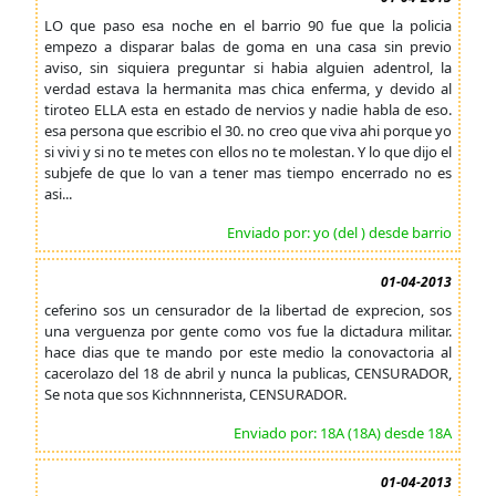
LO que paso esa noche en el barrio 90 fue que la policia
empezo a disparar balas de goma en una casa sin previo
aviso, sin siquiera preguntar si habia alguien adentrol, la
verdad estava la hermanita mas chica enferma, y devido al
tiroteo ELLA esta en estado de nervios y nadie habla de eso.
esa persona que escribio el 30. no creo que viva ahi porque yo
si vivi y si no te metes con ellos no te molestan. Y lo que dijo el
subjefe de que lo van a tener mas tiempo encerrado no es
asi...
Enviado por: yo (del ) desde barrio
01-04-2013
ceferino sos un censurador de la libertad de exprecion, sos
una verguenza por gente como vos fue la dictadura militar.
hace dias que te mando por este medio la conovactoria al
cacerolazo del 18 de abril y nunca la publicas, CENSURADOR,
Se nota que sos Kichnnnerista, CENSURADOR.
Enviado por: 18A (18A) desde 18A
01-04-2013