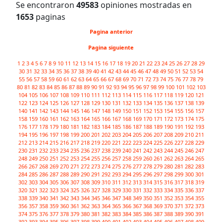
Se encontraron
49583
opiniones mostradas en
1653
paginas
Pagina anterior
Pagina siguiente
1
2
3
4
5
6
7
8
9
10
11
12
13
14
15
16
17
18
19
20
21
22
23
24
25
26
27
28
29
30
31
32
33
34
35
36
37
38
39
40
41
42
43
44
45
46
47
48
49
50
51
52
53
54
55
56
57
58
59
60
61
62
63
64
65
66
67
68
69
70
71
72
73
74
75
76
77
78
79
80
81
82
83
84
85
86
87
88
89
90
91
92
93
94
95
96
97
98
99
100
101
102
103
104
105
106
107
108
109
110
111
112
113
114
115
116
117
118
119
120
121
122
123
124
125
126
127
128
129
130
131
132
133
134
135
136
137
138
139
140
141
142
143
144
145
146
147
148
149
150
151
152
153
154
155
156
157
158
159
160
161
162
163
164
165
166
167
168
169
170
171
172
173
174
175
176
177
178
179
180
181
182
183
184
185
186
187
188
189
190
191
192
193
194
195
196
197
198
199
200
201
202
203
204
205
206
207
208
209
210
211
212
213
214
215
216
217
218
219
220
221
222
223
224
225
226
227
228
229
230
231
232
233
234
235
236
237
238
239
240
241
242
243
244
245
246
247
248
249
250
251
252
253
254
255
256
257
258
259
260
261
262
263
264
265
266
267
268
269
270
271
272
273
274
275
276
277
278
279
280
281
282
283
284
285
286
287
288
289
290
291
292
293
294
295
296
297
298
299
300
301
302
303
304
305
306
307
308
309
310
311
312
313
314
315
316
317
318
319
320
321
322
323
324
325
326
327
328
329
330
331
332
333
334
335
336
337
338
339
340
341
342
343
344
345
346
347
348
349
350
351
352
353
354
355
356
357
358
359
360
361
362
363
364
365
366
367
368
369
370
371
372
373
374
375
376
377
378
379
380
381
382
383
384
385
386
387
388
389
390
391
392
393
394
395
396
397
398
399
400
401
402
403
404
405
406
407
408
409