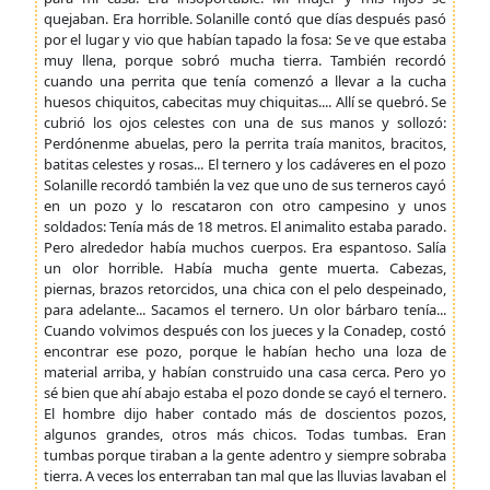
quejaban. Era horrible. Solanille contó que días después pasó
por el lugar y vio que habían tapado la fosa: Se ve que estaba
muy llena, porque sobró mucha tierra. También recordó
cuando una perrita que tenía comenzó a llevar a la cucha
huesos chiquitos, cabecitas muy chiquitas.... Allí se quebró. Se
cubrió los ojos celestes con una de sus manos y sollozó:
Perdónenme abuelas, pero la perrita traía manitos, bracitos,
batitas celestes y rosas... El ternero y los cadáveres en el pozo
Solanille recordó también la vez que uno de sus terneros cayó
en un pozo y lo rescataron con otro campesino y unos
soldados: Tenía más de 18 metros. El animalito estaba parado.
Pero alrededor había muchos cuerpos. Era espantoso. Salía
un olor horrible. Había mucha gente muerta. Cabezas,
piernas, brazos retorcidos, una chica con el pelo despeinado,
para adelante... Sacamos el ternero. Un olor bárbaro tenía...
Cuando volvimos después con los jueces y la Conadep, costó
encontrar ese pozo, porque le habían hecho una loza de
material arriba, y habían construido una casa cerca. Pero yo
sé bien que ahí abajo estaba el pozo donde se cayó el ternero.
El hombre dijo haber contado más de doscientos pozos,
algunos grandes, otros más chicos. Todas tumbas. Eran
tumbas porque tiraban a la gente adentro y siempre sobraba
tierra. A veces los enterraban tan mal que las lluvias lavaban el