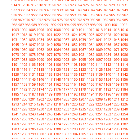
914
915
916
917
918
919
920
921
922
923
924
925
926
927
928
929
930
931
932
933
934
935
936
937
938
939
940
941
942
943
944
945
946
947
948
949
950
951
952
953
954
955
956
957
958
959
960
961
962
963
964
965
966
967
968
969
970
971
972
973
974
975
976
977
978
979
980
981
982
983
984
985
986
987
988
989
990
991
992
993
994
995
996
997
998
999
1000
1001
1002
1003
1004
1005
1006
1007
1008
1009
1010
1011
1012
1013
1014
1015
1016
1017
1018
1019
1020
1021
1022
1023
1024
1025
1026
1027
1028
1029
1030
1031
1032
1033
1034
1035
1036
1037
1038
1039
1040
1041
1042
1043
1044
1045
1046
1047
1048
1049
1050
1051
1052
1053
1054
1055
1056
1057
1058
1059
1060
1061
1062
1063
1064
1065
1066
1067
1068
1069
1070
1071
1072
1073
1074
1075
1076
1077
1078
1079
1080
1081
1082
1083
1084
1085
1086
1087
1088
1089
1090
1091
1092
1093
1094
1095
1096
1097
1098
1099
1100
1101
1102
1103
1104
1105
1106
1107
1108
1109
1110
1111
1112
1113
1114
1115
1116
1117
1118
1119
1120
1121
1122
1123
1124
1125
1126
1127
1128
1129
1130
1131
1132
1133
1134
1135
1136
1137
1138
1139
1140
1141
1142
1143
1144
1145
1146
1147
1148
1149
1150
1151
1152
1153
1154
1155
1156
1157
1158
1159
1160
1161
1162
1163
1164
1165
1166
1167
1168
1169
1170
1171
1172
1173
1174
1175
1176
1177
1178
1179
1180
1181
1182
1183
1184
1185
1186
1187
1188
1189
1190
1191
1192
1193
1194
1195
1196
1197
1198
1199
1200
1201
1202
1203
1204
1205
1206
1207
1208
1209
1210
1211
1212
1213
1214
1215
1216
1217
1218
1219
1220
1221
1222
1223
1224
1225
1226
1227
1228
1229
1230
1231
1232
1233
1234
1235
1236
1237
1238
1239
1240
1241
1242
1243
1244
1245
1246
1247
1248
1249
1250
1251
1252
1253
1254
1255
1256
1257
1258
1259
1260
1261
1262
1263
1264
1265
1266
1267
1268
1269
1270
1271
1272
1273
1274
1275
1276
1277
1278
1279
1280
1281
1282
1283
1284
1285
1286
1287
1288
1289
1290
1291
1292
1293
1294
1295
1296
1297
1298
1299
1300
1301
1302
1303
1304
1305
1306
1307
1308
1309
1310
1311
1312
1313
1314
1315
1316
1317
1318
1319
1320
1321
1322
1323
1324