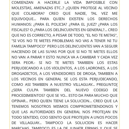
COMIENZAN A HACERLE LA VIDA IMPOSIBLE CON
MOLESTIAS, AMENAZAS ETC..? ¿QUIEN PROTEGE AL VECINO
QUE COLABORA? CREO QUE NADIE, TAL VEZ ME
EQUIVOQUE... PARA QUIEN EXISTEN LOS DERECHOS
HUMANOS: ¿PARA EL POLICIA? ¿PARA EL JUEZ? ¿PARA LOS
FISCALES? O ¿PARA LOS DELINCUENTES EN GENERAL?... CREO
QUE NO ES CORRECTO, A PESAR DE TODO, "EL NO TE METAS",
"SI VOS NO TE METES PROBLEMAS NO VAS A TENER NI TU
FAMILIA TAMPOCO" PERO LOS DELINCUENTES VAN A SEGUIR
HACIENDO DE LAS SUYAS POR QUE SI NO TE METES ELLOS
NO VAN A PARAR Y ESTO NUNCA VA A CAMBIAR Y CADA VEZ
SERA PEOR.- SI NO TE METES TAMBIEN LOS ESTAS
PERJUDICANDO A LOS VIOLENTOS, A LOS LADRONES, A LOS
DROGADICTOS, A LOS VENDEDORES DE DROGA, TAMBIEN A
LOS VECINOS EN GENERAL SE LOS ESTA PERJUDICANDO,
COMO ASI TAMBIEN A NUESTRO VILLAGUAY... PREGUNTO[
¿SERA CULPA TAMBIEN DEL NUEVO CODIGO DE
PROCEDIMIENTOS? QUE SE YO... ESTO DA PARA MUCHO QUE
OPINAR... PERO QUIEN TIENE LA SOLUCION... CREO QUE LA
TENEMOS NOSOTROS MISMOS COMPROMETIENDONOS Y
QUE LAS AUTORIDADES EN GENERAL NOS PROTEJAN EN
TODO SENTIDO, COO SIENTO QUE PROTEJEN A UNOS POCOS
DE VILLAGUAY... TAMPOCO LA SOLUCION ES HACER
MARCHAS, TAMPOCO ES LA DE JUNATR FIRMAS Y QUE SE