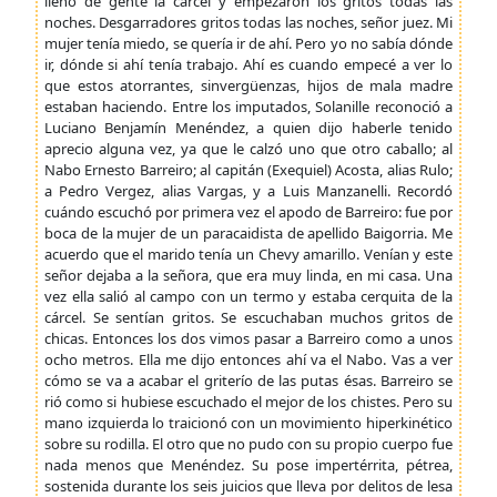
llenó de gente la cárcel y empezaron los gritos todas las
noches. Desgarradores gritos todas las noches, señor juez. Mi
mujer tenía miedo, se quería ir de ahí. Pero yo no sabía dónde
ir, dónde si ahí tenía trabajo. Ahí es cuando empecé a ver lo
que estos atorrantes, sinvergüenzas, hijos de mala madre
estaban haciendo. Entre los imputados, Solanille reconoció a
Luciano Benjamín Menéndez, a quien dijo haberle tenido
aprecio alguna vez, ya que le calzó uno que otro caballo; al
Nabo Ernesto Barreiro; al capitán (Exequiel) Acosta, alias Rulo;
a Pedro Vergez, alias Vargas, y a Luis Manzanelli. Recordó
cuándo escuchó por primera vez el apodo de Barreiro: fue por
boca de la mujer de un paracaidista de apellido Baigorria. Me
acuerdo que el marido tenía un Chevy amarillo. Venían y este
señor dejaba a la señora, que era muy linda, en mi casa. Una
vez ella salió al campo con un termo y estaba cerquita de la
cárcel. Se sentían gritos. Se escuchaban muchos gritos de
chicas. Entonces los dos vimos pasar a Barreiro como a unos
ocho metros. Ella me dijo entonces ahí va el Nabo. Vas a ver
cómo se va a acabar el griterío de las putas ésas. Barreiro se
rió como si hubiese escuchado el mejor de los chistes. Pero su
mano izquierda lo traicionó con un movimiento hiperkinético
sobre su rodilla. El otro que no pudo con su propio cuerpo fue
nada menos que Menéndez. Su pose impertérrita, pétrea,
sostenida durante los seis juicios que lleva por delitos de lesa