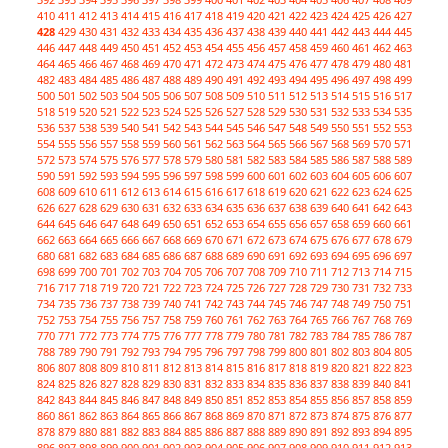
410
411
412
413
414
415
416
417
418
419
420
421
422
423
424
425
426
427
428
429
430
431
432
433
434
435
436
437
438
439
440
441
442
443
444
445
446
447
448
449
450
451
452
453
454
455
456
457
458
459
460
461
462
463
464
465
466
467
468
469
470
471
472
473
474
475
476
477
478
479
480
481
482
483
484
485
486
487
488
489
490
491
492
493
494
495
496
497
498
499
500
501
502
503
504
505
506
507
508
509
510
511
512
513
514
515
516
517
518
519
520
521
522
523
524
525
526
527
528
529
530
531
532
533
534
535
536
537
538
539
540
541
542
543
544
545
546
547
548
549
550
551
552
553
554
555
556
557
558
559
560
561
562
563
564
565
566
567
568
569
570
571
572
573
574
575
576
577
578
579
580
581
582
583
584
585
586
587
588
589
590
591
592
593
594
595
596
597
598
599
600
601
602
603
604
605
606
607
608
609
610
611
612
613
614
615
616
617
618
619
620
621
622
623
624
625
626
627
628
629
630
631
632
633
634
635
636
637
638
639
640
641
642
643
644
645
646
647
648
649
650
651
652
653
654
655
656
657
658
659
660
661
662
663
664
665
666
667
668
669
670
671
672
673
674
675
676
677
678
679
680
681
682
683
684
685
686
687
688
689
690
691
692
693
694
695
696
697
698
699
700
701
702
703
704
705
706
707
708
709
710
711
712
713
714
715
716
717
718
719
720
721
722
723
724
725
726
727
728
729
730
731
732
733
734
735
736
737
738
739
740
741
742
743
744
745
746
747
748
749
750
751
752
753
754
755
756
757
758
759
760
761
762
763
764
765
766
767
768
769
770
771
772
773
774
775
776
777
778
779
780
781
782
783
784
785
786
787
788
789
790
791
792
793
794
795
796
797
798
799
800
801
802
803
804
805
806
807
808
809
810
811
812
813
814
815
816
817
818
819
820
821
822
823
824
825
826
827
828
829
830
831
832
833
834
835
836
837
838
839
840
841
842
843
844
845
846
847
848
849
850
851
852
853
854
855
856
857
858
859
860
861
862
863
864
865
866
867
868
869
870
871
872
873
874
875
876
877
878
879
880
881
882
883
884
885
886
887
888
889
890
891
892
893
894
895
896
897
898
899
900
901
902
903
904
905
906
907
908
909
910
911
912
913