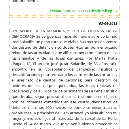
nombramiento.
Enviado por: yo (xxxxx) desde Villaguay
03-04-2013
UN APORTE A LA MEMORIA Y POR LA DEFENSA DE LA
DEMOCRACIA Sinvergüenzas, hijos de mala madre Lo brindó
José Solanille, un peón rural que vivía a 500 metros del centro
clandestino de detención cordobés. Hizo un pormenorizado
relato de las atrocidades que allí se cometieron. Contó de los
fusilamientos y de las fosas comunes. Por Marta Platía
(Pagina 12) El arriero José Julián Solanille, de 83 años, sólo
encontró en su vocabulario de campesino insultos y
descalificaciones para retratar a los autores de las torturas y
el asesinato de cientos de personas; para describir los
hedores de los cuerpos quemados, las fosas repletas de
cadáveres y los aullidos de los prisioneros de La Perla. Un sitio
que distaba, según precisó al dar su testimonio en el juicio
por los crímenes cometidos en ese centro clandestino de
detención, a unos 500 metros de donde se encontraba su
propia casa. A principios de 1976 arrancó yo vivía ahí con mi
mujer y mis seis hijos ahí cerquita de la cárcel de La Perla.
Desde el 24 de marzo lo que ya venía viendo empeoró: se