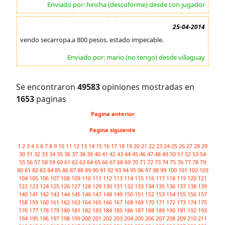
Enviado por: hincha (descoforme) desde con jugador
25-04-2014
vendo secarropa.a 800 pesos. estado impecable.
Enviado por: mario (no tengo) desde villaguay
Se encontraron
49583
opiniones mostradas en
1653
paginas
Pagina anterior
Pagina siguiente
1
2
3
4
5
6
7
8
9
10
11
12
13
14
15
16
17
18
19
20
21
22
23
24
25
26
27
28
29
30
31
32
33
34
35
36
37
38
39
40
41
42
43
44
45
46
47
48
49
50
51
52
53
54
55
56
57
58
59
60
61
62
63
64
65
66
67
68
69
70
71
72
73
74
75
76
77
78
79
80
81
82
83
84
85
86
87
88
89
90
91
92
93
94
95
96
97
98
99
100
101
102
103
104
105
106
107
108
109
110
111
112
113
114
115
116
117
118
119
120
121
122
123
124
125
126
127
128
129
130
131
132
133
134
135
136
137
138
139
140
141
142
143
144
145
146
147
148
149
150
151
152
153
154
155
156
157
158
159
160
161
162
163
164
165
166
167
168
169
170
171
172
173
174
175
176
177
178
179
180
181
182
183
184
185
186
187
188
189
190
191
192
193
194
195
196
197
198
199
200
201
202
203
204
205
206
207
208
209
210
211