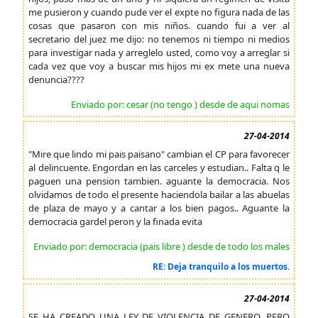
me pusieron y cuando pude ver el expte no figura nada de las
cosas que pasaron con mis niños. cuando fui a ver al
secretario del juez me dijo: no tenemos ni tiempo ni medios
para investigar nada y arreglelo usted, como voy a arreglar si
cada vez que voy a buscar mis hijos mi ex mete una nueva
denuncia????
Enviado por: cesar (no tengo ) desde de aqui nomas
27-04-2014
"Mire que lindo mi pais paisano" cambian el CP para favorecer
al delincuente. Engordan en las carceles y estudian.. Falta q le
paguen una pension tambien. aguante la democracia. Nos
olvidamos de todo el presente haciendola bailar a las abuelas
de plaza de mayo y a cantar a los bien pagos.. Aguante la
democracia gardel peron y la finada evita
Enviado por: democracia (pais libre ) desde de todo los males
RE: Deja tranquilo a los muertos.
27-04-2014
SE HA CREADO UNA LEY DE VIOLENCIA DE GENERO, PERO