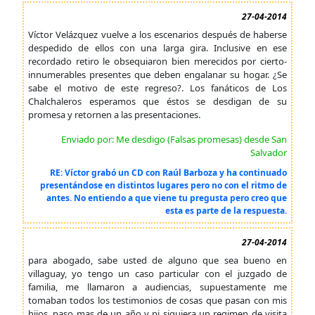
27-04-2014
Víctor Velázquez vuelve a los escenarios después de haberse
despedido de ellos con una larga gira. Inclusive en ese
recordado retiro le obsequiaron bien merecidos por cierto-
innumerables presentes que deben engalanar su hogar. ¿Se
sabe el motivo de este regreso?. Los fanáticos de Los
Chalchaleros esperamos que éstos se desdigan de su
promesa y retornen a las presentaciones.
Enviado por: Me desdigo (Falsas promesas) desde San
Salvador
RE: Víctor grabó un CD con Raúl Barboza y ha continuado
presentándose en distintos lugares pero no con el ritmo de
antes. No entiendo a que viene tu pregusta pero creo que
esta es parte de la respuesta.
27-04-2014
para abogado, sabe usted de alguno que sea bueno en
villaguay, yo tengo un caso particular con el juzgado de
familia, me llamaron a audiencias, supuestamente me
tomaban todos los testimonios de cosas que pasan con mis
hijos, paso mas de un año y ni siquiera un regimen de visita