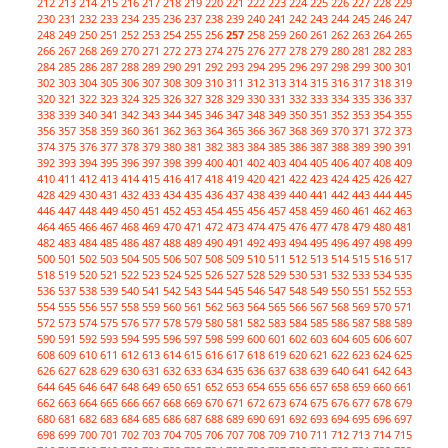
212
213
214
215
216
217
218
219
220
221
222
223
224
225
226
227
228
229
230
231
232
233
234
235
236
237
238
239
240
241
242
243
244
245
246
247
248
249
250
251
252
253
254
255
256
257
258
259
260
261
262
263
264
265
266
267
268
269
270
271
272
273
274
275
276
277
278
279
280
281
282
283
284
285
286
287
288
289
290
291
292
293
294
295
296
297
298
299
300
301
302
303
304
305
306
307
308
309
310
311
312
313
314
315
316
317
318
319
320
321
322
323
324
325
326
327
328
329
330
331
332
333
334
335
336
337
338
339
340
341
342
343
344
345
346
347
348
349
350
351
352
353
354
355
356
357
358
359
360
361
362
363
364
365
366
367
368
369
370
371
372
373
374
375
376
377
378
379
380
381
382
383
384
385
386
387
388
389
390
391
392
393
394
395
396
397
398
399
400
401
402
403
404
405
406
407
408
409
410
411
412
413
414
415
416
417
418
419
420
421
422
423
424
425
426
427
428
429
430
431
432
433
434
435
436
437
438
439
440
441
442
443
444
445
446
447
448
449
450
451
452
453
454
455
456
457
458
459
460
461
462
463
464
465
466
467
468
469
470
471
472
473
474
475
476
477
478
479
480
481
482
483
484
485
486
487
488
489
490
491
492
493
494
495
496
497
498
499
500
501
502
503
504
505
506
507
508
509
510
511
512
513
514
515
516
517
518
519
520
521
522
523
524
525
526
527
528
529
530
531
532
533
534
535
536
537
538
539
540
541
542
543
544
545
546
547
548
549
550
551
552
553
554
555
556
557
558
559
560
561
562
563
564
565
566
567
568
569
570
571
572
573
574
575
576
577
578
579
580
581
582
583
584
585
586
587
588
589
590
591
592
593
594
595
596
597
598
599
600
601
602
603
604
605
606
607
608
609
610
611
612
613
614
615
616
617
618
619
620
621
622
623
624
625
626
627
628
629
630
631
632
633
634
635
636
637
638
639
640
641
642
643
644
645
646
647
648
649
650
651
652
653
654
655
656
657
658
659
660
661
662
663
664
665
666
667
668
669
670
671
672
673
674
675
676
677
678
679
680
681
682
683
684
685
686
687
688
689
690
691
692
693
694
695
696
697
698
699
700
701
702
703
704
705
706
707
708
709
710
711
712
713
714
715