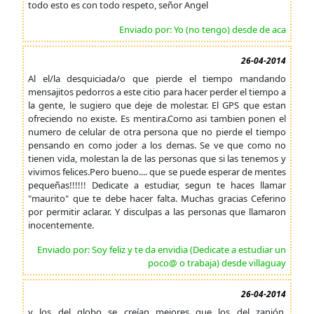
todo esto es con todo respeto, señor Angel
Enviado por: Yo (no tengo) desde de aca
26-04-2014
Al el/la desquiciada/o que pierde el tiempo mandando
mensajitos pedorros a este citio para hacer perder el tiempo a
la gente, le sugiero que deje de molestar. El GPS que estan
ofreciendo no existe. Es mentira.Como asi tambien ponen el
numero de celular de otra persona que no pierde el tiempo
pensando en como joder a los demas. Se ve que como no
tienen vida, molestan la de las personas que si las tenemos y
vivimos felices.Pero bueno.... que se puede esperar de mentes
pequeñas!!!!!! Dedicate a estudiar, segun te haces llamar
"maurito" que te debe hacer falta. Muchas gracias Ceferino
por permitir aclarar. Y disculpas a las personas que llamaron
inocentemente.
Enviado por: Soy feliz y te da envidia (Dedicate a estudiar un
poco@ o trabaja) desde villaguay
26-04-2014
y los del globo se creían mejores que los del zanjón.