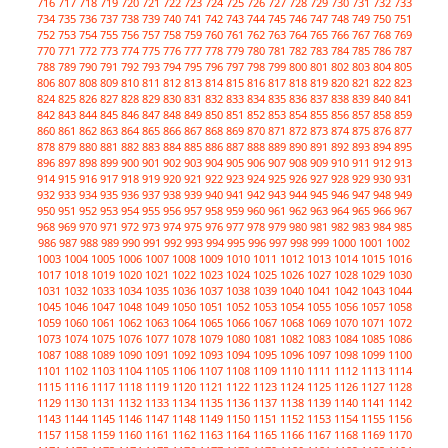
716
717
718
719
720
721
722
723
724
725
726
727
728
729
730
731
732
733
734
735
736
737
738
739
740
741
742
743
744
745
746
747
748
749
750
751
752
753
754
755
756
757
758
759
760
761
762
763
764
765
766
767
768
769
770
771
772
773
774
775
776
777
778
779
780
781
782
783
784
785
786
787
788
789
790
791
792
793
794
795
796
797
798
799
800
801
802
803
804
805
806
807
808
809
810
811
812
813
814
815
816
817
818
819
820
821
822
823
824
825
826
827
828
829
830
831
832
833
834
835
836
837
838
839
840
841
842
843
844
845
846
847
848
849
850
851
852
853
854
855
856
857
858
859
860
861
862
863
864
865
866
867
868
869
870
871
872
873
874
875
876
877
878
879
880
881
882
883
884
885
886
887
888
889
890
891
892
893
894
895
896
897
898
899
900
901
902
903
904
905
906
907
908
909
910
911
912
913
914
915
916
917
918
919
920
921
922
923
924
925
926
927
928
929
930
931
932
933
934
935
936
937
938
939
940
941
942
943
944
945
946
947
948
949
950
951
952
953
954
955
956
957
958
959
960
961
962
963
964
965
966
967
968
969
970
971
972
973
974
975
976
977
978
979
980
981
982
983
984
985
986
987
988
989
990
991
992
993
994
995
996
997
998
999
1000
1001
1002
1003
1004
1005
1006
1007
1008
1009
1010
1011
1012
1013
1014
1015
1016
1017
1018
1019
1020
1021
1022
1023
1024
1025
1026
1027
1028
1029
1030
1031
1032
1033
1034
1035
1036
1037
1038
1039
1040
1041
1042
1043
1044
1045
1046
1047
1048
1049
1050
1051
1052
1053
1054
1055
1056
1057
1058
1059
1060
1061
1062
1063
1064
1065
1066
1067
1068
1069
1070
1071
1072
1073
1074
1075
1076
1077
1078
1079
1080
1081
1082
1083
1084
1085
1086
1087
1088
1089
1090
1091
1092
1093
1094
1095
1096
1097
1098
1099
1100
1101
1102
1103
1104
1105
1106
1107
1108
1109
1110
1111
1112
1113
1114
1115
1116
1117
1118
1119
1120
1121
1122
1123
1124
1125
1126
1127
1128
1129
1130
1131
1132
1133
1134
1135
1136
1137
1138
1139
1140
1141
1142
1143
1144
1145
1146
1147
1148
1149
1150
1151
1152
1153
1154
1155
1156
1157
1158
1159
1160
1161
1162
1163
1164
1165
1166
1167
1168
1169
1170