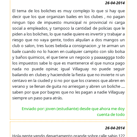
26-04-2014
El tema de los boliches es muy complejo lo que si hay que
decir que los que organizan bailes en los clubes , no pagan
ningun tipo de impuesto municipal ni provincial ni carga
social a empleados, y tampoco la cantidad de policias que le
piden a los boliches, lo que nadie quiere es invertir y trabajar a
riesgo que no vaya gente, todos alquilan a dos mangos un
club o salon, tres luces bebida a consignacion ,y te arman un
baile cuando no lo hacen en cualquier campito con silo bolsa
y baños quimicos, el que tiene un negocio y paaaaggga todo
los impuestos sabe lo que es mantenerce el que nunca pago
nada no puede opinar, igual Villaguay no puede seguir
bailando en clubes y haciendole la fiesta que no invierte ni un
centavo en la ciuded y si no por que los craneos que abren en
verano y se llenan de guita no arriesgan y abren un boliche ....
saben por que por bagres que no les pagan a nadie Villaguay
siempre un paso para atrás.
Enviado por: joven (estudiante) desde que ahora me doy
cuenta de todo
26-04-2014
Hola gente vendo departamento grande sobre calle sabio 122