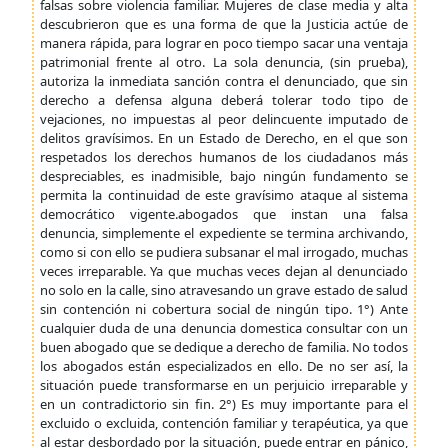
falsas sobre violencia familiar. Mujeres de clase media y alta
descubrieron que es una forma de que la Justicia actúe de
manera rápida, para lograr en poco tiempo sacar una ventaja
patrimonial frente al otro. La sola denuncia, (sin prueba),
autoriza la inmediata sanción contra el denunciado, que sin
derecho a defensa alguna deberá tolerar todo tipo de
vejaciones, no impuestas al peor delincuente imputado de
delitos gravísimos. En un Estado de Derecho, en el que son
respetados los derechos humanos de los ciudadanos más
despreciables, es inadmisible, bajo ningún fundamento se
permita la continuidad de este gravísimo ataque al sistema
democrático vigente.abogados que instan una falsa
denuncia, simplemente el expediente se termina archivando,
como si con ello se pudiera subsanar el mal irrogado, muchas
veces irreparable. Ya que muchas veces dejan al denunciado
no solo en la calle, sino atravesando un grave estado de salud
sin contención ni cobertura social de ningún tipo. 1°) Ante
cualquier duda de una denuncia domestica consultar con un
buen abogado que se dedique a derecho de familia. No todos
los abogados están especializados en ello. De no ser así, la
situación puede transformarse en un perjuicio irreparable y
en un contradictorio sin fin. 2°) Es muy importante para el
excluido o excluida, contención familiar y terapéutica, ya que
al estar desbordado por la situación, puede entrar en pánico,