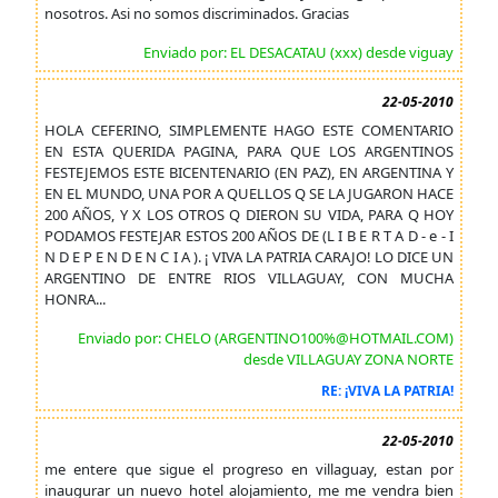
nosotros. Asi no somos discriminados. Gracias
Enviado por: EL DESACATAU (xxx) desde viguay
22-05-2010
HOLA CEFERINO, SIMPLEMENTE HAGO ESTE COMENTARIO
EN ESTA QUERIDA PAGINA, PARA QUE LOS ARGENTINOS
FESTEJEMOS ESTE BICENTENARIO (EN PAZ), EN ARGENTINA Y
EN EL MUNDO, UNA POR A QUELLOS Q SE LA JUGARON HACE
200 AÑOS, Y X LOS OTROS Q DIERON SU VIDA, PARA Q HOY
PODAMOS FESTEJAR ESTOS 200 AÑOS DE (L I B E R T A D - e - I
N D E P E N D E N C I A ). ¡ VIVA LA PATRIA CARAJO! LO DICE UN
ARGENTINO DE ENTRE RIOS VILLAGUAY, CON MUCHA
HONRA...
Enviado por: CHELO (ARGENTINO100%@HOTMAIL.COM)
desde VILLAGUAY ZONA NORTE
RE: ¡VIVA LA PATRIA!
22-05-2010
me entere que sigue el progreso en villaguay, estan por
inaugurar un nuevo hotel alojamiento, me me vendra bien