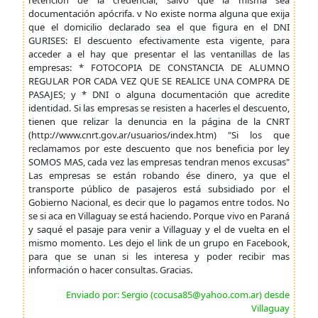
retención de la credencial, salvo que la misma sea
documentación apócrifa. v No existe norma alguna que exija
que el domicilio declarado sea el que figura en el DNI
GURISES: El descuento efectivamente esta vigente, para
acceder a el hay que presentar el las ventanillas de las
empresas: * FOTOCOPIA DE CONSTANCIA DE ALUMNO
REGULAR POR CADA VEZ QUE SE REALICE UNA COMPRA DE
PASAJES; y * DNI o alguna documentación que acredite
identidad. Si las empresas se resisten a hacerles el descuento,
tienen que relizar la denuncia en la página de la CNRT
(http://www.cnrt.gov.ar/usuarios/index.htm) "Si los que
reclamamos por este descuento que nos beneficia por ley
SOMOS MAS, cada vez las empresas tendran menos excusas"
Las empresas se están robando ése dinero, ya que el
transporte público de pasajeros está subsidiado por el
Gobierno Nacional, es decir que lo pagamos entre todos. No
se si aca en Villaguay se está haciendo. Porque vivo en Paraná
y saqué el pasaje para venir a Villaguay y el de vuelta en el
mismo momento. Les dejo el link de un grupo en Facebook,
para que se unan si les interesa y poder recibir mas
información o hacer consultas. Gracias.
Enviado por: Sergio (cocusa85@yahoo.com.ar) desde
Villaguay