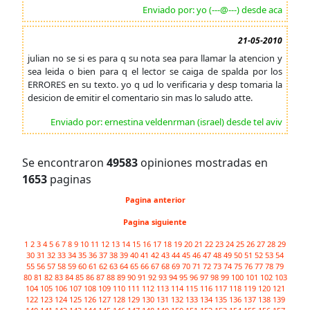
Enviado por: yo (---@---) desde aca
21-05-2010
julian no se si es para q su nota sea para llamar la atencion y
sea leida o bien para q el lector se caiga de spalda por los
ERRORES en su texto. yo q ud lo verificaria y desp tomaria la
desicion de emitir el comentario sin mas lo saludo atte.
Enviado por: ernestina veldenrman (israel) desde tel aviv
Se encontraron
49583
opiniones mostradas en
1653
paginas
Pagina anterior
Pagina siguiente
1
2
3
4
5
6
7
8
9
10
11
12
13
14
15
16
17
18
19
20
21
22
23
24
25
26
27
28
29
30
31
32
33
34
35
36
37
38
39
40
41
42
43
44
45
46
47
48
49
50
51
52
53
54
55
56
57
58
59
60
61
62
63
64
65
66
67
68
69
70
71
72
73
74
75
76
77
78
79
80
81
82
83
84
85
86
87
88
89
90
91
92
93
94
95
96
97
98
99
100
101
102
103
104
105
106
107
108
109
110
111
112
113
114
115
116
117
118
119
120
121
122
123
124
125
126
127
128
129
130
131
132
133
134
135
136
137
138
139