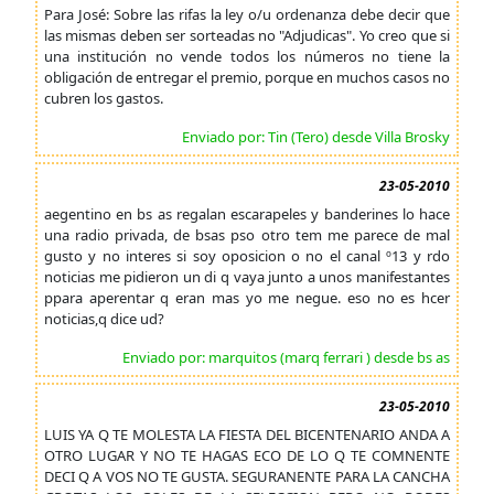
Para José: Sobre las rifas la ley o/u ordenanza debe decir que
las mismas deben ser sorteadas no "Adjudicas". Yo creo que si
una institución no vende todos los números no tiene la
obligación de entregar el premio, porque en muchos casos no
cubren los gastos.
Enviado por: Tin (Tero) desde Villa Brosky
23-05-2010
aegentino en bs as regalan escarapeles y banderines lo hace
una radio privada, de bsas pso otro tem me parece de mal
gusto y no interes si soy oposicion o no el canal º13 y rdo
noticias me pidieron un di q vaya junto a unos manifestantes
ppara aperentar q eran mas yo me negue. eso no es hcer
noticias,q dice ud?
Enviado por: marquitos (marq ferrari ) desde bs as
23-05-2010
LUIS YA Q TE MOLESTA LA FIESTA DEL BICENTENARIO ANDA A
OTRO LUGAR Y NO TE HAGAS ECO DE LO Q TE COMNENTE
DECI Q A VOS NO TE GUSTA. SEGURANENTE PARA LA CANCHA