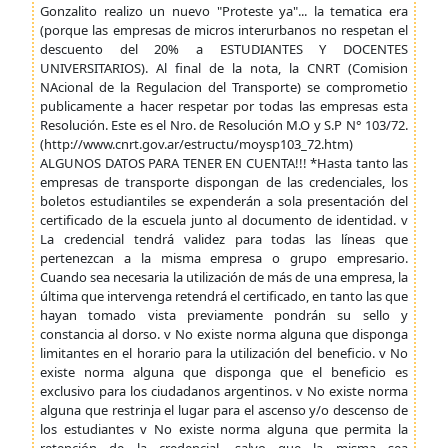
Gonzalito realizo un nuevo "Proteste ya"... la tematica era
(porque las empresas de micros interurbanos no respetan el
descuento del 20% a ESTUDIANTES Y DOCENTES
UNIVERSITARIOS). Al final de la nota, la CNRT (Comision
NAcional de la Regulacion del Transporte) se comprometio
publicamente a hacer respetar por todas las empresas esta
Resolución. Este es el Nro. de Resolución M.O y S.P N° 103/72.
(http://www.cnrt.gov.ar/estructu/moysp103_72.htm)
ALGUNOS DATOS PARA TENER EN CUENTA!!! *Hasta tanto las
empresas de transporte dispongan de las credenciales, los
boletos estudiantiles se expenderán a sola presentación del
certificado de la escuela junto al documento de identidad. v
La credencial tendrá validez para todas las líneas que
pertenezcan a la misma empresa o grupo empresario.
Cuando sea necesaria la utilización de más de una empresa, la
última que intervenga retendrá el certificado, en tanto las que
hayan tomado vista previamente pondrán su sello y
constancia al dorso. v No existe norma alguna que disponga
limitantes en el horario para la utilización del beneficio. v No
existe norma alguna que disponga que el beneficio es
exclusivo para los ciudadanos argentinos. v No existe norma
alguna que restrinja el lugar para el ascenso y/o descenso de
los estudiantes v No existe norma alguna que permita la