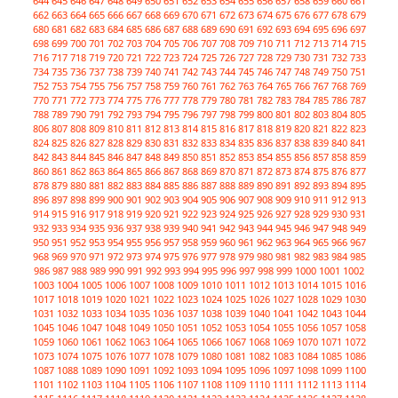
644
645
646
647
648
649
650
651
652
653
654
655
656
657
658
659
660
661
662
663
664
665
666
667
668
669
670
671
672
673
674
675
676
677
678
679
680
681
682
683
684
685
686
687
688
689
690
691
692
693
694
695
696
697
698
699
700
701
702
703
704
705
706
707
708
709
710
711
712
713
714
715
716
717
718
719
720
721
722
723
724
725
726
727
728
729
730
731
732
733
734
735
736
737
738
739
740
741
742
743
744
745
746
747
748
749
750
751
752
753
754
755
756
757
758
759
760
761
762
763
764
765
766
767
768
769
770
771
772
773
774
775
776
777
778
779
780
781
782
783
784
785
786
787
788
789
790
791
792
793
794
795
796
797
798
799
800
801
802
803
804
805
806
807
808
809
810
811
812
813
814
815
816
817
818
819
820
821
822
823
824
825
826
827
828
829
830
831
832
833
834
835
836
837
838
839
840
841
842
843
844
845
846
847
848
849
850
851
852
853
854
855
856
857
858
859
860
861
862
863
864
865
866
867
868
869
870
871
872
873
874
875
876
877
878
879
880
881
882
883
884
885
886
887
888
889
890
891
892
893
894
895
896
897
898
899
900
901
902
903
904
905
906
907
908
909
910
911
912
913
914
915
916
917
918
919
920
921
922
923
924
925
926
927
928
929
930
931
932
933
934
935
936
937
938
939
940
941
942
943
944
945
946
947
948
949
950
951
952
953
954
955
956
957
958
959
960
961
962
963
964
965
966
967
968
969
970
971
972
973
974
975
976
977
978
979
980
981
982
983
984
985
986
987
988
989
990
991
992
993
994
995
996
997
998
999
1000
1001
1002
1003
1004
1005
1006
1007
1008
1009
1010
1011
1012
1013
1014
1015
1016
1017
1018
1019
1020
1021
1022
1023
1024
1025
1026
1027
1028
1029
1030
1031
1032
1033
1034
1035
1036
1037
1038
1039
1040
1041
1042
1043
1044
1045
1046
1047
1048
1049
1050
1051
1052
1053
1054
1055
1056
1057
1058
1059
1060
1061
1062
1063
1064
1065
1066
1067
1068
1069
1070
1071
1072
1073
1074
1075
1076
1077
1078
1079
1080
1081
1082
1083
1084
1085
1086
1087
1088
1089
1090
1091
1092
1093
1094
1095
1096
1097
1098
1099
1100
1101
1102
1103
1104
1105
1106
1107
1108
1109
1110
1111
1112
1113
1114