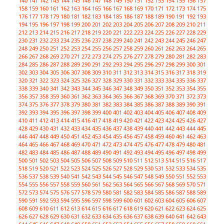
140
141
142
143
144
145
146
147
148
149
150
151
152
153
154
155
156
157
158
159
160
161
162
163
164
165
166
167
168
169
170
171
172
173
174
175
176
177
178
179
180
181
182
183
184
185
186
187
188
189
190
191
192
193
194
195
196
197
198
199
200
201
202
203
204
205
206
207
208
209
210
211
212
213
214
215
216
217
218
219
220
221
222
223
224
225
226
227
228
229
230
231
232
233
234
235
236
237
238
239
240
241
242
243
244
245
246
247
248
249
250
251
252
253
254
255
256
257
258
259
260
261
262
263
264
265
266
267
268
269
270
271
272
273
274
275
276
277
278
279
280
281
282
283
284
285
286
287
288
289
290
291
292
293
294
295
296
297
298
299
300
301
302
303
304
305
306
307
308
309
310
311
312
313
314
315
316
317
318
319
320
321
322
323
324
325
326
327
328
329
330
331
332
333
334
335
336
337
338
339
340
341
342
343
344
345
346
347
348
349
350
351
352
353
354
355
356
357
358
359
360
361
362
363
364
365
366
367
368
369
370
371
372
373
374
375
376
377
378
379
380
381
382
383
384
385
386
387
388
389
390
391
392
393
394
395
396
397
398
399
400
401
402
403
404
405
406
407
408
409
410
411
412
413
414
415
416
417
418
419
420
421
422
423
424
425
426
427
428
429
430
431
432
433
434
435
436
437
438
439
440
441
442
443
444
445
446
447
448
449
450
451
452
453
454
455
456
457
458
459
460
461
462
463
464
465
466
467
468
469
470
471
472
473
474
475
476
477
478
479
480
481
482
483
484
485
486
487
488
489
490
491
492
493
494
495
496
497
498
499
500
501
502
503
504
505
506
507
508
509
510
511
512
513
514
515
516
517
518
519
520
521
522
523
524
525
526
527
528
529
530
531
532
533
534
535
536
537
538
539
540
541
542
543
544
545
546
547
548
549
550
551
552
553
554
555
556
557
558
559
560
561
562
563
564
565
566
567
568
569
570
571
572
573
574
575
576
577
578
579
580
581
582
583
584
585
586
587
588
589
590
591
592
593
594
595
596
597
598
599
600
601
602
603
604
605
606
607
608
609
610
611
612
613
614
615
616
617
618
619
620
621
622
623
624
625
626
627
628
629
630
631
632
633
634
635
636
637
638
639
640
641
642
643