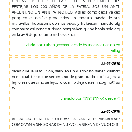
GROTAS LOS GOLES DE LA SELECCION PERO NO PODES
FESTEJAR LOS 200 AÑOS DE LA PATRIA. SOS UN ANTI-
ARGENTINO UN ANTI PATRIOTICO. y si es como decis ya ceo
porq en el desfile prov e,rios no modtro nasda de sus
maravillas. hubiesen sido mas vivos y hubiesen manddo alg
comparsa asi vende turismo porq saben q ? no habia solo arg
en la av 9 de julio tamb mchos extraj.
Enviado por: ruben (xxxxxx) desde bs as vacac nacido en
villag
22-05-2010
dicen que la resolucion, salio en un diario? no saben cuando
ni en cual, tiene que ser en uno de gran tirada o oficial, es la
ley. o sea que si no se leyo, lo cual no deja de ser incognitA? su
tv.
Enviado por: ????? (??¿¿¿) desde ¿?
22-05-2010
VILLAGUAY ESTA EN GUERRA? LA VAN A BOMBARDEAR?
COMO VAN A SER SONAR DE NUEVO LA SIRENA DE VUOTO!!!