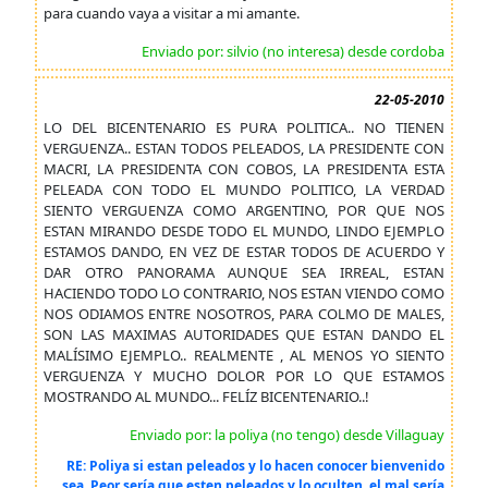
para cuando vaya a visitar a mi amante.
Enviado por: silvio (no interesa) desde cordoba
22-05-2010
LO DEL BICENTENARIO ES PURA POLITICA.. NO TIENEN
VERGUENZA.. ESTAN TODOS PELEADOS, LA PRESIDENTE CON
MACRI, LA PRESIDENTA CON COBOS, LA PRESIDENTA ESTA
PELEADA CON TODO EL MUNDO POLITICO, LA VERDAD
SIENTO VERGUENZA COMO ARGENTINO, POR QUE NOS
ESTAN MIRANDO DESDE TODO EL MUNDO, LINDO EJEMPLO
ESTAMOS DANDO, EN VEZ DE ESTAR TODOS DE ACUERDO Y
DAR OTRO PANORAMA AUNQUE SEA IRREAL, ESTAN
HACIENDO TODO LO CONTRARIO, NOS ESTAN VIENDO COMO
NOS ODIAMOS ENTRE NOSOTROS, PARA COLMO DE MALES,
SON LAS MAXIMAS AUTORIDADES QUE ESTAN DANDO EL
MALÍSIMO EJEMPLO.. REALMENTE , AL MENOS YO SIENTO
VERGUENZA Y MUCHO DOLOR POR LO QUE ESTAMOS
MOSTRANDO AL MUNDO... FELÍZ BICENTENARIO..!
Enviado por: la poliya (no tengo) desde Villaguay
RE: Poliya si estan peleados y lo hacen conocer bienvenido
sea. Peor sería que esten peleados y lo oculten, el mal sería