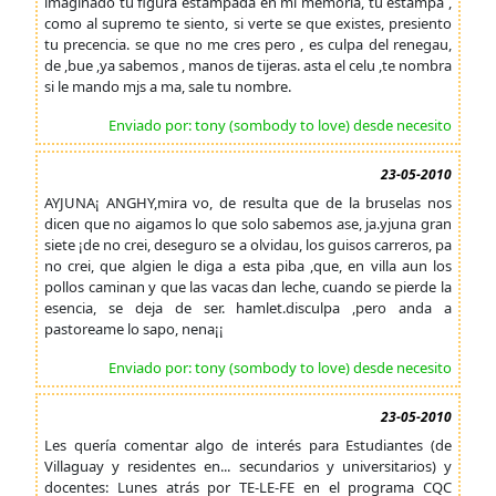
imaginado tu figura estampada en mi memoria, tu estampa ,
como al supremo te siento, si verte se que existes, presiento
tu precencia. se que no me cres pero , es culpa del renegau,
de ,bue ,ya sabemos , manos de tijeras. asta el celu ,te nombra
si le mando mjs a ma, sale tu nombre.
Enviado por: tony (sombody to love) desde necesito
23-05-2010
AYJUNA¡ ANGHY,mira vo, de resulta que de la bruselas nos
dicen que no aigamos lo que solo sabemos ase, ja.yjuna gran
siete ¡de no crei, deseguro se a olvidau, los guisos carreros, pa
no crei, que algien le diga a esta piba ,que, en villa aun los
pollos caminan y que las vacas dan leche, cuando se pierde la
esencia, se deja de ser. hamlet.disculpa ,pero anda a
pastoreame lo sapo, nena¡¡
Enviado por: tony (sombody to love) desde necesito
23-05-2010
Les quería comentar algo de interés para Estudiantes (de
Villaguay y residentes en... secundarios y universitarios) y
docentes: Lunes atrás por TE-LE-FE en el programa CQC