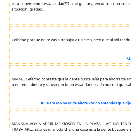
esta convirtiendo esta ciudad???...me gustaria encontrar una solu
situacion! gracias...
Ceferino porque no te vas a trabajar a un circo, creo que ni ahi ten
RE
MMM... Ceferino contesta que la gente busca leña para ahorrarse un 
o no tener dinero y si tuvieran buen estandar de vida no creo que sal
RE: Pero eso no es de ahora vos no entendes que dj
MAÑANA VOY A ABRIR MI KIOSCO EN LA PLAZA.... ASI NO TE
TRABAJAR..... Esto es una joda che, una cosa es q la gente busque 