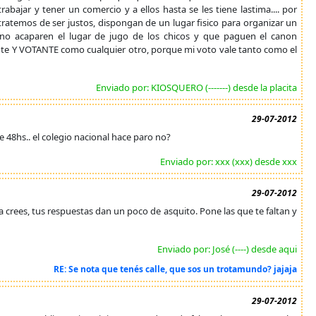
abajar y tener un comercio y a ellos hasta se les tiene lastima.... por
atemos de ser justos, dispongan de un lugar fisico para organizar un
o acaparen el lugar de jugo de los chicos y que paguen el canon
ente Y VOTANTE como cualquier otro, porque mi voto vale tanto como el
Enviado por: KIOSQUERO (-------) desde la placita
29-07-2012
 48hs.. el colegio nacional hace paro no?
Enviado por: xxx (xxx) desde xxx
29-07-2012
 la crees, tus respuestas dan un poco de asquito. Pone las que te faltan y
Enviado por: José (----) desde aqui
RE: Se nota que tenés calle, que sos un trotamundo? jajaja
29-07-2012