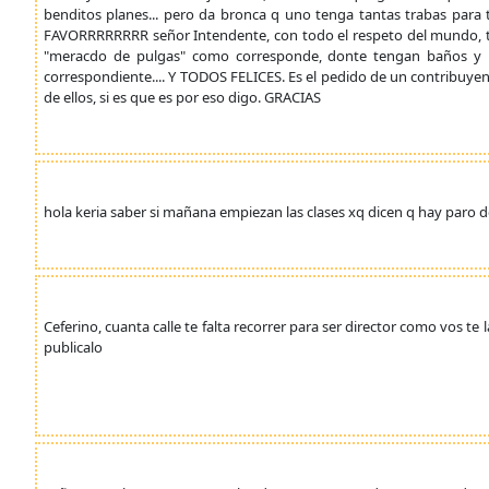
benditos planes... pero da bronca q uno tenga tantas trabas para tr
FAVORRRRRRRR señor Intendente, con todo el respeto del mundo, tr
"meracdo de pulgas" como corresponde, donte tengan baños y n
correspondiente.... Y TODOS FELICES. Es el pedido de un contribuy
de ellos, si es que es por eso digo. GRACIAS
hola keria saber si mañana empiezan las clases xq dicen q hay paro de
Ceferino, cuanta calle te falta recorrer para ser director como vos te
publicalo