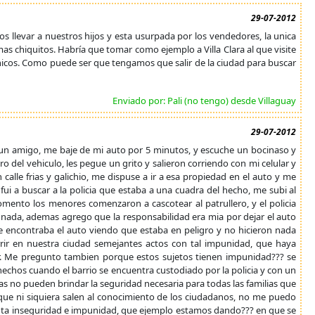
29-07-2012
os llevar a nuestros hijos y esta usurpada por los vendedores, la unica
mas chiquitos. Habría que tomar como ejemplo a Villa Clara al que visite
hicos. Como puede ser que tengamos que salir de la ciudad para buscar
Enviado por: Pali (no tengo) desde Villaguay
29-07-2012
 un amigo, me baje de mi auto por 5 minutos, y escuche un bocinaso y
tro del vehiculo, les pegue un grito y salieron corriendo con mi celular y
alle frias y galichio, me dispuse a ir a esa propiedad en el auto y me
ui a buscar a la policia que estaba a una cuadra del hecho, me subi al
omento los menores comenzaron a cascotear al patrullero, y el policia
nada, ademas agrego que la responsabilidad era mia por dejar el auto
e encontraba el auto viendo que estaba en peligro y no hicieron nada
ir en nuestra ciudad semejantes actos con tal impunidad, que haya
r. Me pregunto tambien porque estos sujetos tienen impunidad??? se
echos cuando el barrio se encuentra custodiado por la policia y con un
 no pueden brindar la seguridad necesaria para todas las familias que
ue ni siquiera salen al conocimiento de los ciudadanos, no me puedo
anta inseguridad e impunidad, que ejemplo estamos dando??? en que se