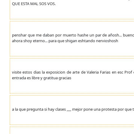
QUE ESTA MAL SOS VOS.
penshar que me daban por muerto hashe un par de añosh... bueno me
ahora shoy eterno... para que shigan eshtando nervioshosh
visite estos dias la exposicion de arte de Valeria Farias en esc Prof
entrada es libre y gratitua gracias
a la que pregunta si hay clases ,,,,, mejor pone una protesta por que t