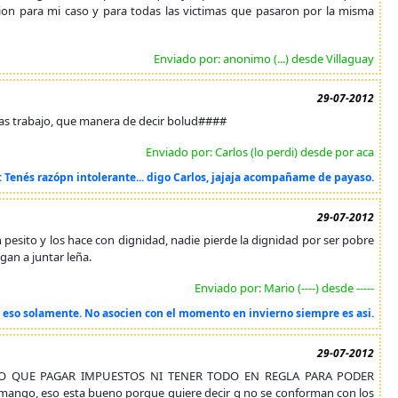
cion para mi caso y para todas las victimas que pasaron por la misma
Enviado por: anonimo (...) desde Villaguay
29-07-2012
drias trabajo, que manera de decir bolud####
Enviado por: Carlos (lo perdi) desde por aca
: Tenés razópn intolerante... digo Carlos, jajaja acompañame de payaso.
29-07-2012
pesito y los hace con dignidad, nadie pierde la dignidad por ser pobre
gan a juntar leña.
Enviado por: Mario (----) desde -----
e eso solamente. No asocien con el momento en invierno siempre es asi.
29-07-2012
NGO QUE PAGAR IMPUESTOS NI TENER TODO EN REGLA PARA PODER
el mango, eso esta bueno porque quiere decir q no se conforman con los