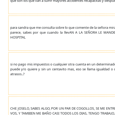
que son los que van a sufrir mayores accidentes recapacitas y despu
para sandra que me consulta sobre lo que comente de la señora mir
parece, sabes por que cuando la llevAN A LA SEÑORA LE MA
HOSPITAL
si no pago mis impuestos o cualquier otra cuenta en un determinad
puede y/o quiere y sin un centavito mas, eso se llama igualdad o q
atrasos..?
CHE JOSELO, SABES ALGO, POR UN PAR DE COGOLLOS, SE ME ENT
VOS, Y TAMBIEN ME BAÑO CASI TODOS LOS DIAS, TENGO TRABAJ