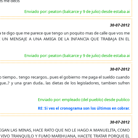
es me decis
Enviado por: peaton (balcarce y 9 de julio) desde estaba ai
30-07-2012
a te digo que me parece que tengo un poquito mas de calle que vos me
NDE UN MENSAJE A UNA AMIGA DE LA INFANCIA QUE TRABAJA EN EL
Enviado por: peaton (balcarce y 9 de julio) desde estaba ai
30-07-2012
o tiempo.. tengo recargos.. pues el gobierno me paga el sueldo cuando
ue..? y una gran duda.. las dietas de los legisladores, tambien sufren
Enviado por: empleado (del pueblo) desde publico
RE: Si ves el cronograma son los últimos en cobrar.
30-07-2012
REGAN LAS MINAS, HACE RATO QUE NO LE HAGO A MANUELITA, COMO
O, VIVO TRANQUILO Y FUMO MARIHUANA, HACETE TRATAR PORQUE EL