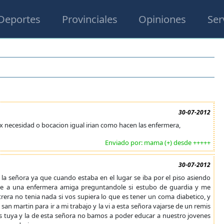
Deportes
Provinciales
Opiniones
Ser
30-07-2012
a x necesidad o bocacion igual irian como hacen las enfermera,
Enviado por: mama (+) desde +++++
30-07-2012
la señora ya que cuando estaba en el lugar se iba por el piso asiendo
ame a una enfermera amiga preguntandole si estubo de guardia y me
era no tenia nada si vos supiera lo que es tener un coma diabetico, y
san martin para ir a mi trabajo y la vi a esta señora vajarse de un remis
s tuya y la de esta señora no bamos a poder educar a nuestro jovenes