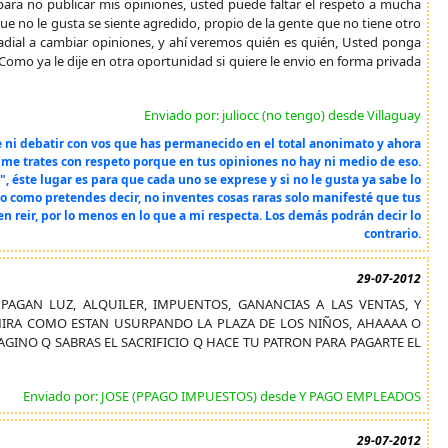
ra no publicar mis opiniones, usted puede faltar el respeto a mucha
ue no le gusta se siente agredido, propio de la gente que no tiene otro
radial a cambiar opiniones, y ahí veremos quién es quién, Usted ponga
. Como ya le dije en otra oportunidad si quiere le envio en forma privada
Enviado por: juliocc (no tengo) desde Villaguay
e ni debatir con vos que has permanecido en el total anonimato y ahora
 me trates con respeto porque en tus opiniones no hay ni medio de eso.
éste lugar es para que cada uno se exprese y si no le gusta ya sabe lo
lo como pretendes decir, no inventes cosas raras solo manifesté que tus
n reir, por lo menos en lo que a mi respecta. Los demás podrán decir lo
contrario.
29-07-2012
PAGAN LUZ, ALQUILER, IMPUENTOS, GANANCIAS A LAS VENTAS, Y
MIRA COMO ESTAN USURPANDO LA PLAZA DE LOS NIÑOS, AHAAAA O
AGINO Q SABRAS EL SACRIFICIO Q HACE TU PATRON PARA PAGARTE EL
Enviado por: JOSE (PPAGO IMPUESTOS) desde Y PAGO EMPLEADOS
29-07-2012