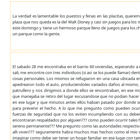
La verdad es lamentable los puestos y ferias en las placitas, querem
plaza que nos queda es la del Walt Disney y casi sin juegos para los 
este domingo y tiene un hermoso parque lleno de juegos para los c
un parque como la gente.
El sabado 28 me encontraba en el barrio 60 viviendas, esperando a
sali, me encontre con tres individuos (si asi se los puede llamar) den
cosas personales. Los mismos se refugiaron en una casa ubicada en c
apedrearon todo el auto, produciendoles variados daños al mismo, f
patrullero y nos dirigimos a donde ellos se encontraban, en ese m
que manejaba se retiro del lugar excusandose que no podian hacer 
en ese lugar y que minutos antes ellos habian pasado por donde s
para prevenir el hecho. A lo que me pregunto como pueden ocurr
fuerzas de seguridad que no los eviten incumpliendo con su debe
encontraran respaldados por alguien??? como pueden ocurrir tales h
sereno permanente??? Me pregunto como las autoridades respectivas
alli viven??? seguramente habra muchos mas hechos como el mio q
imaginar como debe ser tener un hogar familiar en ese lugar con t