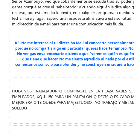
Señor Azambuyo, veo que cobardemente se escuda tras su poder pa
gente porqué se cree el "sabelotodo" y cuando alguién le dice algo q
recurso, por este medio lo invito, en cualquier programa o medio 
fecha, hora y lugar. Espero una respuesta afirmativa a esta solicitud
mi dirección de e-mail para tener una comunicación más fluida.
RE: No me interesa ni tu dirección Mail ni conocerte personalment
porque no compartís algo en particular querés hacerte famoso. No
No vengas envalentonarte diciendo que "veremos quién es quién", 
que tiene que hacer. No me siento agredido ni nada por el esti
comentarios son solo para ofender y no construyen ni siquiera hace
HOLA VOS TRABAJADOR Q COMPRASTE EN LA PLAZA, SABES SI 
EMPLEADOS, XQ $ 150 PARA UN PANTALON Q DECIS Q ES CARO 
MEJOR ERA Q TE QUEDE PARA MAJESTUOSO... YO TRABAJO Y ME IM
SUELDO..