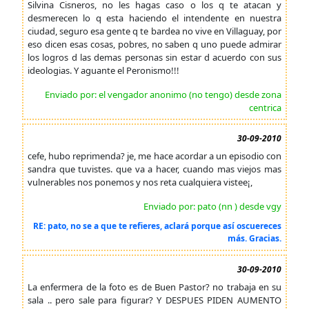
Silvina Cisneros, no les hagas caso o los q te atacan y
desmerecen lo q esta haciendo el intendente en nuestra
ciudad, seguro esa gente q te bardea no vive en Villaguay, por
eso dicen esas cosas, pobres, no saben q uno puede admirar
los logros d las demas personas sin estar d acuerdo con sus
ideologias. Y aguante el Peronismo!!!
Enviado por: el vengador anonimo (no tengo) desde zona
centrica
30-09-2010
cefe, hubo reprimenda? je, me hace acordar a un episodio con
sandra que tuvistes. que va a hacer, cuando mas viejos mas
vulnerables nos ponemos y nos reta cualquiera vistee¡,
Enviado por: pato (nn ) desde vgy
RE: pato, no se a que te refieres, aclará porque así oscuereces
más. Gracias.
30-09-2010
La enfermera de la foto es de Buen Pastor? no trabaja en su
sala .. pero sale para figurar? Y DESPUES PIDEN AUMENTO