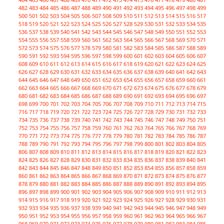
482
483
484
485
486
487
488
489
490
491
492
493
494
495
496
497
498
499
500
501
502
503
504
505
506
507
508
509
510
511
512
513
514
515
516
517
518
519
520
521
522
523
524
525
526
527
528
529
530
531
532
533
534
535
536
537
538
539
540
541
542
543
544
545
546
547
548
549
550
551
552
553
554
555
556
557
558
559
560
561
562
563
564
565
566
567
568
569
570
571
572
573
574
575
576
577
578
579
580
581
582
583
584
585
586
587
588
589
590
591
592
593
594
595
596
597
598
599
600
601
602
603
604
605
606
607
608
609
610
611
612
613
614
615
616
617
618
619
620
621
622
623
624
625
626
627
628
629
630
631
632
633
634
635
636
637
638
639
640
641
642
643
644
645
646
647
648
649
650
651
652
653
654
655
656
657
658
659
660
661
662
663
664
665
666
667
668
669
670
671
672
673
674
675
676
677
678
679
680
681
682
683
684
685
686
687
688
689
690
691
692
693
694
695
696
697
698
699
700
701
702
703
704
705
706
707
708
709
710
711
712
713
714
715
716
717
718
719
720
721
722
723
724
725
726
727
728
729
730
731
732
733
734
735
736
737
738
739
740
741
742
743
744
745
746
747
748
749
750
751
752
753
754
755
756
757
758
759
760
761
762
763
764
765
766
767
768
769
770
771
772
773
774
775
776
777
778
779
780
781
782
783
784
785
786
787
788
789
790
791
792
793
794
795
796
797
798
799
800
801
802
803
804
805
806
807
808
809
810
811
812
813
814
815
816
817
818
819
820
821
822
823
824
825
826
827
828
829
830
831
832
833
834
835
836
837
838
839
840
841
842
843
844
845
846
847
848
849
850
851
852
853
854
855
856
857
858
859
860
861
862
863
864
865
866
867
868
869
870
871
872
873
874
875
876
877
878
879
880
881
882
883
884
885
886
887
888
889
890
891
892
893
894
895
896
897
898
899
900
901
902
903
904
905
906
907
908
909
910
911
912
913
914
915
916
917
918
919
920
921
922
923
924
925
926
927
928
929
930
931
932
933
934
935
936
937
938
939
940
941
942
943
944
945
946
947
948
949
950
951
952
953
954
955
956
957
958
959
960
961
962
963
964
965
966
967
968
969
970
971
972
973
974
975
976
977
978
979
980
981
982
983
984
985