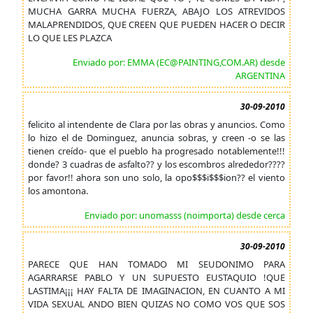
MUCHA GARRA MUCHA FUERZA, ABAJO LOS ATREVIDOS
MALAPRENDIDOS, QUE CREEN QUE PUEDEN HACER O DECIR
LO QUE LES PLAZCA
Enviado por: EMMA (EC@PAINTING,COM.AR) desde
ARGENTINA
30-09-2010
felicito al intendente de Clara por las obras y anuncios. Como
lo hizo el de Dominguez, anuncia sobras, y creen -o se las
tienen creído- que el pueblo ha progresado notablemente!!!
donde? 3 cuadras de asfalto?? y los escombros alrededor????
por favor!! ahora son uno solo, la opo$$$i$$$ion?? el viento
los amontona.
Enviado por: unomasss (noimporta) desde cerca
30-09-2010
PARECE QUE HAN TOMADO MI SEUDONIMO PARA
AGARRARSE PABLO Y UN SUPUESTO EUSTAQUIO !QUE
LASTIMA¡¡¡ HAY FALTA DE IMAGINACION, EN CUANTO A MI
VIDA SEXUAL ANDO BIEN QUIZAS NO COMO VOS QUE SOS