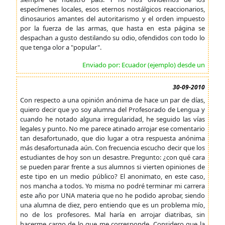
especímenes locales, esos eternos nostálgicos reaccionarios,
dinosaurios amantes del autoritarismo y el orden impuesto
por la fuerza de las armas, que hasta en esta página se
despachan a gusto destilando su odio, ofendidos con todo lo
que tenga olor a "popular".
Enviado por: Ecuador (ejemplo) desde un
30-09-2010
Con respecto a una opinión anónima de hace un par de días,
quiero decir que yo soy alumna del Profesorado de Lengua y
cuando he notado alguna irregularidad, he seguido las vías
legales y punto. No me parece atinado arrojar ese comentario
tan desafortunado, que dio lugar a otra respuesta anónima
más desafortunada aún. Con frecuencia escucho decir que los
estudiantes de hoy son un desastre. Pregunto: ¿con qué cara
se pueden parar frente a sus alumnos si vierten opiniones de
este tipo en un medio público? El anonimato, en este caso,
nos mancha a todos. Yo misma no podré terminar mi carrera
este año por UNA materia que no he podido aprobar, siendo
una alumna de diez, pero entiendo que es un problema mío,
no de los profesores. Mal haría en arrojar diatribas, sin
hacerme cargo de lo que me corresponde. Considero que la