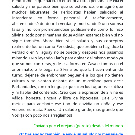
Periodismo el que hacía. Lo entendí a título personal de ella el
saludo y me pareció bien que se exteriorice, e imaginé que
muchos laburantes de Periodistas habian saludado al
Intendente en forma personal ó telefónicamente,
absteniendosé de decir la verdad y mostrandolé una sonrisa
falsa y no comprometiendosé publicamente como lo hizo
Silvina, todo por si mañana sigue Adrian estamos bién y si no
sigue también. Ahora bien si el saludo y sus conceptos
realmente fueron como Periodista, que problema hay, dice la
verdad o en Villaguay no se puede y después nos pasamos
mirando TN o leyendo Clarín para opinar del mismo modo ya
que somos contreras, y de esa forma en Casa estamos en el
anonimato, o le pegan a Silvina porque la hacen entrar de
turno, dejensé de embromar peguenlé a los que no tienen
cultura y se sientan delante de un micrófono para decir
Barbaridades, con un lenguaje que ni en los tugurios se utiliza
y ni hablar del contenido. Creo que la expresión de Silvina es
válida, honesta. sincera y libre de hipocresía. Dale Silvina
metele para adelante ese tipo de envidia no daña y ese
veneno no mata. Fuerza. Un saludo grande, mas grande que
Vos (Ja con poco nos arreglamos)
Enviado por: el orejano (poroto) desde del mundo
RE: Orejano yo también le envié un saludo por mensaje de