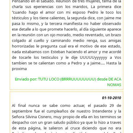
Pensando en el sábado. Reunión de tres mujeres, tema de la
charla sus eperiencias con los maridos, La primera dice
"cuando hago el amor con mi esposo Pedro le toco los
tésticulos y los tiene calientes, la segunda dice, con Jaime me
pasa lo mismo, y la tercera manifiesta no haber observado
ese detalle a lo que promete hacerlo, al día siguiente aparece
en la reunión con un ojo morado, medio reventado, un brazo
colgado al cuello y caminando medio renga, sus amigas
horrorizadas le pregunta cual era el motivo de ese estado,
nada estabamos con Esteban haciendo el amor y me acordé
de tocarle los testiculos y le dije UUUUUyyyyyy a Vos
tambien se te calientan como a Pedro y a Jaime..... Hasta la
proxima
Enviado por: TUTU LOCO (BRRRUUUUUUUU) desde DE ACA
NOMAS
01-10-2010
Al final nunca se sabe como actuar, el pasado 29 de
septiembre fue el cumpleaños de nuestro Intendente y la
Señora Silvina Cisnero, muy propio de ella en los terminos se
despacho con un gran saludo público ya que lo hizo a traves
de esta página, le salieron al cruce diciendo que no era