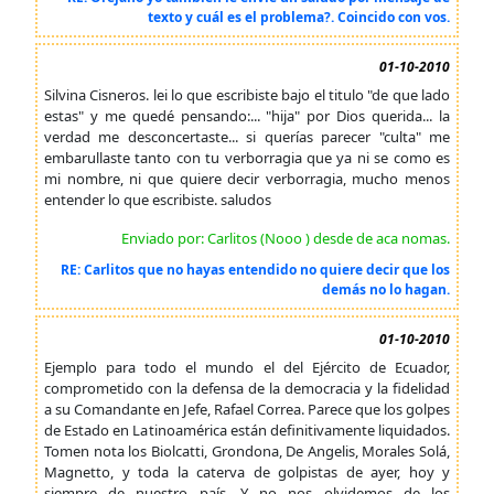
texto y cuál es el problema?. Coincido con vos.
01-10-2010
Silvina Cisneros. lei lo que escribiste bajo el titulo "de que lado
estas" y me quedé pensando:... "hija" por Dios querida... la
verdad me desconcertaste... si querías parecer "culta" me
embarullaste tanto con tu verborragia que ya ni se como es
mi nombre, ni que quiere decir verborragia, mucho menos
entender lo que escribiste. saludos
Enviado por: Carlitos (Nooo ) desde de aca nomas.
RE: Carlitos que no hayas entendido no quiere decir que los
demás no lo hagan.
01-10-2010
Ejemplo para todo el mundo el del Ejército de Ecuador,
comprometido con la defensa de la democracia y la fidelidad
a su Comandante en Jefe, Rafael Correa. Parece que los golpes
de Estado en Latinoamérica están definitivamente liquidados.
Tomen nota los Biolcatti, Grondona, De Angelis, Morales Solá,
Magnetto, y toda la caterva de golpistas de ayer, hoy y
siempre de nuestro país. Y no nos olvidemos de los