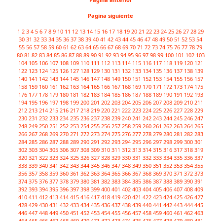
Pagina siguiente
1
2
3
4
5
6
7
8
9
10
11
12
13
14
15
16
17
18
19
20
21
22
23
24
25
26
27
28
29
30
31
32
33
34
35
36
37
38
39
40
41
42
43
44
45
46
47
48
49
50
51
52
53
54
55
56
57
58
59
60
61
62
63
64
65
66
67
68
69
70
71
72
73
74
75
76
77
78
79
80
81
82
83
84
85
86
87
88
89
90
91
92
93
94
95
96
97
98
99
100
101
102
103
104
105
106
107
108
109
110
111
112
113
114
115
116
117
118
119
120
121
122
123
124
125
126
127
128
129
130
131
132
133
134
135
136
137
138
139
140
141
142
143
144
145
146
147
148
149
150
151
152
153
154
155
156
157
158
159
160
161
162
163
164
165
166
167
168
169
170
171
172
173
174
175
176
177
178
179
180
181
182
183
184
185
186
187
188
189
190
191
192
193
194
195
196
197
198
199
200
201
202
203
204
205
206
207
208
209
210
211
212
213
214
215
216
217
218
219
220
221
222
223
224
225
226
227
228
229
230
231
232
233
234
235
236
237
238
239
240
241
242
243
244
245
246
247
248
249
250
251
252
253
254
255
256
257
258
259
260
261
262
263
264
265
266
267
268
269
270
271
272
273
274
275
276
277
278
279
280
281
282
283
284
285
286
287
288
289
290
291
292
293
294
295
296
297
298
299
300
301
302
303
304
305
306
307
308
309
310
311
312
313
314
315
316
317
318
319
320
321
322
323
324
325
326
327
328
329
330
331
332
333
334
335
336
337
338
339
340
341
342
343
344
345
346
347
348
349
350
351
352
353
354
355
356
357
358
359
360
361
362
363
364
365
366
367
368
369
370
371
372
373
374
375
376
377
378
379
380
381
382
383
384
385
386
387
388
389
390
391
392
393
394
395
396
397
398
399
400
401
402
403
404
405
406
407
408
409
410
411
412
413
414
415
416
417
418
419
420
421
422
423
424
425
426
427
428
429
430
431
432
433
434
435
436
437
438
439
440
441
442
443
444
445
446
447
448
449
450
451
452
453
454
455
456
457
458
459
460
461
462
463
464
465
466
467
468
469
470
471
472
473
474
475
476
477
478
479
480
481