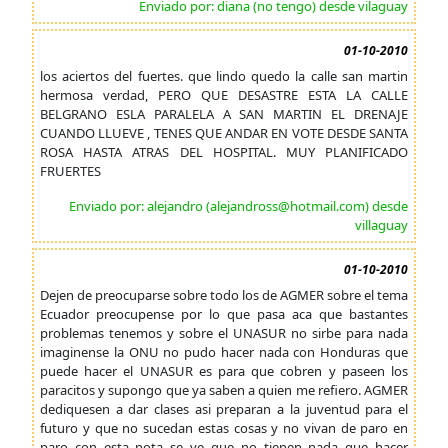
Enviado por: diana (no tengo) desde vilaguay
01-10-2010
los aciertos del fuertes. que lindo quedo la calle san martin
hermosa verdad, PERO QUE DESASTRE ESTA LA CALLE
BELGRANO ESLA PARALELA A SAN MARTIN EL DRENAJE
CUANDO LLUEVE , TENES QUE ANDAR EN VOTE DESDE SANTA
ROSA HASTA ATRAS DEL HOSPITAL. MUY PLANIFICADO
FRUERTES
Enviado por: alejandro (alejandross@hotmail.com) desde
villaguay
01-10-2010
Dejen de preocuparse sobre todo los de AGMER sobre el tema
Ecuador preocupense por lo que pasa aca que bastantes
problemas tenemos y sobre el UNASUR no sirbe para nada
imaginense la ONU no pudo hacer nada con Honduras que
puede hacer el UNASUR es para que cobren y paseen los
paracitos y supongo que ya saben a quien me refiero. AGMER
dediquesen a dar clases asi preparan a la juventud para el
futuro y que no sucedan estas cosas y no vivan de paro en
paro con esta nota se ve que no tienen nada que hacer