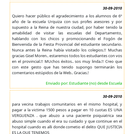
30-09-2010
Quiero hacer público el agradecimiento a los alumnos de 6º
año de la escuela Urquiza con sus profes asesores y por
supuesto a la Reina de nuestra ciudad, por haber tenido la
amabilidad de visitar las escuelas del Departamento,
hablando con los chicos y promocionando el Fogón de
Bienvenida de la Fiesta Provincial del estudiante secundario.
Nunca antes la Reina había visitado los colegios.!! Muchas
gracias Gisel Moren.. estaremos todos los estudiantes con vos
en el provincial.!! MUchos éxitos.. sos muy linda.!! Creo que
con este gesto que has tenido supongo terminarán los
comentarios estúpidos de la Web.. Gracias.!
Enviado por: Estudiante (no) desde Escuela
30-09-2010
para vecina trabajos comunitarios en el mismo hospital, y
pagar a la victima 1500 pesos a pagar en 10 cuotas ES UNA
VERGUENZA . que abuzo a una paciente psiquiatrica sea
abuso simple cuando el era su cuidado y que continue en el
hospital cuando es alli donde cometio el delito QUE JUSTICIA
ES LA QUE TENEMOS