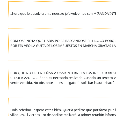
ahora que lo absolvieron a nuestro jefe volvemos con MIRANDA 
COM OSE NOTA QUE HABIA POLIS RASCANDOSE EL H.........O POR
POR FIN VEO LA GUITA DE LOS IMPUESTOS EN MARCHA GRACIAS LA
POR QUE NO LES ENSEÑAN A USAR INTERNET A LOS INSPECTORES DE
CEDULA AZUL... Cuándo es necesario realizarlo Cuando un tercero va
verde vencida. No obstante, no es obligatorio solicitar la autorizaci
Hola ceferino , espero estés bién. Quería pedirte que por favor publi
villaguay. El viernes 1ro de Abril se realizará la primer reunión inform