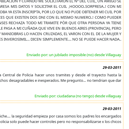
BILACION Y CUANDO ME SOLICITARON EL Nº DEL CUIL, UN AMIGO SE
RESA MIS DATOS Y SOLICITAR EL CUIL ,HOOOO..SORPRESA..! CON MI
BA YA ESTA INSCRIPTA, POR LO QUE NO PUDE OBTENER MI CUIL POR
NCES QUE EXISTEN DOS DNI CON EL MISMO NUMERO..! COMO PUEDER
L ANSES RECHAZA TODO MI TRAMITE PÒR QUE OTRA PERSONA YA TIENE
 PASA A MI CUÑADA QUE VIVE EN BUENOS AIRES (PROVINCIA), PERO
AY MANIOBRAS LO HACEN CRUZADAS, EL VARON CON EL DE LA MUJER Y
S INVEROSIMIL... DICEN SIMPLEMENTE.... NO SE PUEDE HACER NADA..
Enviado por: un jubilado imposible (no) desde Villaguay
29-03-2011
Central de Policia hacer unos tramites y desde el trayecto hasta la
ichos desagradables e inesperados. Me pregunto... no tendrian que dar
Enviado por: ciudadana (no tengo) desde villaguay
29-03-2011
iche.... la seguridad empieza por casa somos los padres los encargados
olicia solo puede hacer controles pero no responsabilizarse x los chicos