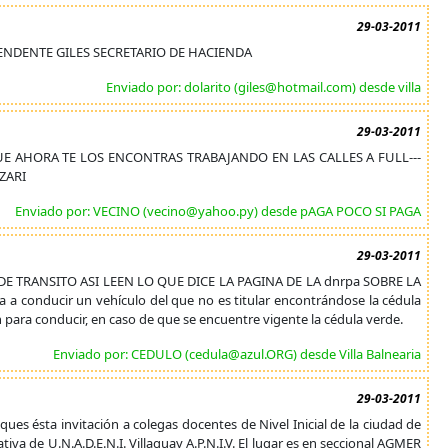
29-03-2011
INTENDENTE GILES SECRETARIO DE HACIENDA
Enviado por: dolarito (giles@hotmail.com) desde villa
29-03-2011
QUE AHORA TE LOS ENCONTRAS TRABAJANDO EN LAS CALLES A FULL---
ZARI
Enviado por: VECINO (vecino@yahoo.py) desde pAGA POCO SI PAGA
29-03-2011
 TRANSITO ASI LEEN LO QUE DICE LA PAGINA DE LA dnrpa SOBRE LA
 a conducir un vehículo del que no es titular encontrándose la cédula
ón para conducir, en caso de que se encuentre vigente la cédula verde.
Enviado por: CEDULO (cedula@azul.ORG) desde Villa Balnearia
29-03-2011
ques ésta invitación a colegas docentes de Nivel Inicial de la ciudad de
ativa de U.N.A.D.E.N.I. Villaguay A.P.N.I.V. El lugar es en seccional AGMER