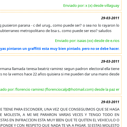
Enviado por: x (x) desde villaguay
29-03-2011
 pusieron parana - c del urug.. como puede ser? o sea no lo rayaron lo
el subterraneo metropolitano de bsa s.. como puede ser eso? saludos
Enviado por: isaias (xx) desde de e.rios
ayas pintaron un graffitti esta muy bien pintado. pero no se debe hacer.
29-03-2011
ermana llamada teresa beatriz ramirez segun padron electoral ella tiene
os no la vemos hace 22 años quisiera si me pueden dar una mano desde
iado por: florencio ramirez (florenciocalp@hotmail.com) desde la paz er
29-03-2011
UE TIENE PARA ESCONDER, UNA VEZ QUE CONSEGUIMOS QUE SE HAGA
E MOLESTA, A MI ME PARARON VARIAS VECES Y TENGO TODO EN
STAS EN INFRACCION ESTA MUY BIEN QUE TE QUITEN EL VEHICULO O
ONDE Y CON RESPETO QUE NADA TE VA A PASAR, SI ESTAS MOLESTO