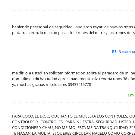
habiendo peersonal de seguridad.. pudieron rayar los nuevos trens q
pintarrajearon. lo m,ismo pasa c los trenes del mitre y los trenes d
RE: No son r
me dirijo a usted en solicitar informacion sobre el paradero de mi h
domicilio en dicha ciudad aprocimadamente ella tendria unos 38 añ
ya muchas gracias micelular es 03437415778
Env
PARA COCO, LE DIGO, QUE TANTO LE MOLESTA LOS CONTROLES, Q
CONTROLES Y CONTROLES, PARA NUESTRA SEGURIDAD USTED L
CONDICIONES Y CHAU, NO ME MOLESTA ME DA TRANQUILIDAD, SI E
TE HAGAN LA MULTA, SI QUERES CIRCULAR HACELO COMO CORRESP