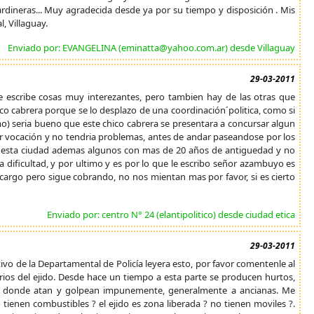
ardineras... Muy agradecida desde ya por su tiempo y disposición . Mis
, Villaguay.
Enviado por: EVANGELINA (eminatta@yahoo.com.ar) desde Villaguay
29-03-2011
e escribe cosas muy interezantes, pero tambien hay de las otras que
hico cabrera porque se lo desplazo de una coordinación´politica, como si
mo) seria bueno que este chico cabrera se presentara a concursar algun
r vocación y no tendria problemas, antes de andar paseandose por los
n esta ciudad ademas algunos con mas de 20 años de antiguedad y no
ificultad, y por ultimo y es por lo que le escribo señor azambuyo es
 cargo pero sigue cobrando, no nos mientan mas por favor, si es cierto
Enviado por: centro N° 24 (elantipolitico) desde ciudad etica
29-03-2011
tivo de la Departamental de Policía leyera esto, por favor comentenle al
rios del ejido. Desde hace un tiempo a esta parte se producen hurtos,
ios, donde atan y golpean impunemente, generalmente a ancianas. Me
o tienen combustibles ? el ejido es zona liberada ? no tienen moviles ?.