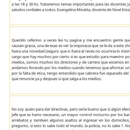
a las 18 y 30 hs. Trataremos temas importantes para las docentes J
saludos cordiales a todos. Evangelina Minatta, docente de Nivel Inicial
Querido ceferino: a veces leo tu pagina y me encuentro gente qu
causan gracia, una de esas es ver la imporacia que se le da a este c
fuera una novedad (seguro que si fuera al reves no ocurriria lo mis
cargo que hay muchos por cierto si es que estudio para maestro po
medios, somos muchos los directores y de carrera que estamos e
andamos llorando por los medios cuando tenemos que afrontar una d
por la falta de etica, tengo entendido que cabrera fue separado del
que renuncie ya y despues si que salga a los medios.
No soy quien para dar directivas, pero sería bueno que si algún efec
Jefe que es harto necesario, un mayor control nocturno por los bar
arrebatos y tambien algunos asaltos al ingresar en los domicil
pregunto, si esto lo sabe todo el mundo, la policia, no lo sabe ?. N