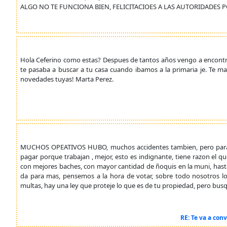
ALGO NO TE FUNCIONA BIEN, FELICITACIOES A LAS AUTORIDADES
Hola Ceferino como estas? Despues de tantos años vengo a encontr
te pasaba a buscar a tu casa cuando ibamos a la primaria je. Te 
novedades tuyas! Marta Perez.
MUCHOS OPEATIVOS HUBO, muchos accidentes tambien, pero para l
pagar porque trabajan , mejor, esto es indignante, tiene razon el que
con mejores baches, con mayor cantidad de ñoquis en la muni, hasta 
da para mas, pensemos a la hora de votar, sobre todo nosotros lo
multas, hay una ley que proteje lo que es de tu propiedad, pero bu
RE: Te va a con