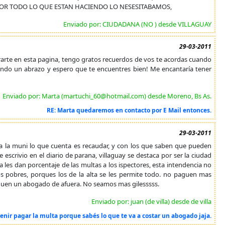
 POR TODO LO QUE ESTAN HACIENDO LO NESESITABAMOS,
Enviado por: CIUDADANA (NO ) desde VILLAGUAY
29-03-2011
arte en esta pagina, tengo gratos recuerdos de vos te acordas cuando
mando un abrazo y espero que te encuentres bien! Me encantaría tener
Enviado por: Marta (martuchi_60@hotmail.com) desde Moreno, Bs As.
RE: Marta quedaremos en contacto por E Mail entonces.
29-03-2011
a muni lo que cuenta es recaudar, y con los que saben que pueden
 escrivio en el diario de parana, villaguay se destaca por ser la ciudad
les dan porcentaje de las multas a los ispectores, esta intendencia no
s pobres, porques los de la alta se les permite todo. no paguen mas
squen un abogado de afuera. No seamos mas gilesssss.
Enviado por: juan (de villa) desde de villa
venir pagar la multa porque sabés lo que te va a costar un abogado jaja.