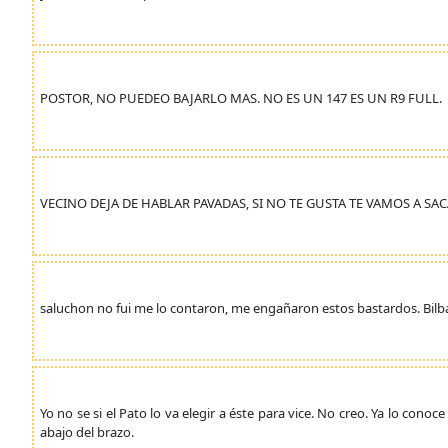
POSTOR, NO PUEDEO BAJARLO MAS. NO ES UN 147 ES UN R9 FULL.
VECINO DEJA DE HABLAR PAVADAS, SI NO TE GUSTA TE VAMOS A SAC
saluchon no fui me lo contaron, me engañaron estos bastardos. Bilbao 
Yo no se si el Pato lo va elegir a éste para vice. No creo. Ya lo co
abajo del brazo.