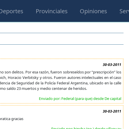
Deportes
Provinciales
Opiniones
Ser
30-03-2011
no son delitos. Por esa razón, fueron sobreseídos por “prescripción” los
h, Horacio Verbitsky y otros. Fueron autores intelectuales en el caso
encia de Seguridad de la Policía Federal Argentina, ubicado en la calle
 como saldo 23 muertos y medio centenar de heridos.
Enviado por: Federal (para que) desde De capital
30-03-2011
pratica gracias
Enviado por: hincha (no ) desde villaguay