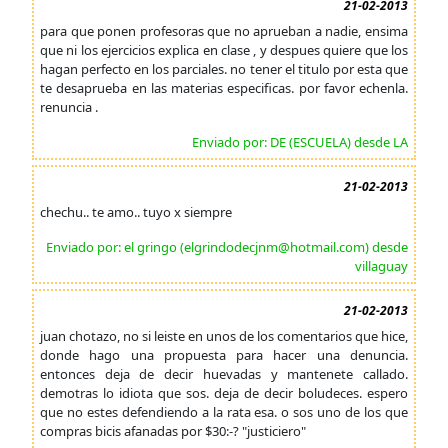
21-02-2013
para que ponen profesoras que no aprueban a nadie, ensima
que ni los ejercicios explica en clase , y despues quiere que los
hagan perfecto en los parciales. no tener el titulo por esta que
te desaprueba en las materias especificas. por favor echenla.
renuncia .
Enviado por: DE (ESCUELA) desde LA
21-02-2013
chechu.. te amo.. tuyo x siempre
Enviado por: el gringo (elgrindodecjnm@hotmail.com) desde
villaguay
21-02-2013
juan chotazo, no si leiste en unos de los comentarios que hice,
donde hago una propuesta para hacer una denuncia.
entonces deja de decir huevadas y mantenete callado.
demotras lo idiota que sos. deja de decir boludeces. espero
que no estes defendiendo a la rata esa. o sos uno de los que
compras bicis afanadas por $30:-? "justiciero"