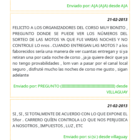
Enviado por: AJA (AJA) desde AJA
21-02-2013
FELICITO A LOS ORGANIZADORES DEL CORSO MUY BONITO ,
PREGUNTO DONDE SE PUEDE VER LOS NÚMEROS DEL
SORTEO DE LAS MOTOS YA QUE FUI VARIAS NOCHES Y NO
CONTROLE LO nros . CUANDO ENTREGAN LAS MOTOS ? a los
faborecidos sería una manera de ver cuantas entregan y si ya
retiran una por cada noche de corso , ja ja quiere decir que ya
no tengo provabilidades , lom van a pasar por el canal local
seguro , disfruté mucho las noches de corso me gusto , sigan
adelante
Enviado por: PREGUNTO (IIIIIIIIIIIIIIIIIIIIIIIIIIIIIIIIIIIIIIIIII) desde
VILLAGUAY
21-02-2013
SI , SI , SI TOTALMENTE DE ACUERDO CON LO QUE EXPONE EL
Sñor . CARRERO QUÍEN CONTROLA LO QUE NOS PERJUDICA
A NOSOTROS , IMPUESTOS , LUZ , ETC
Enviado por: si (si ) desde villaguay