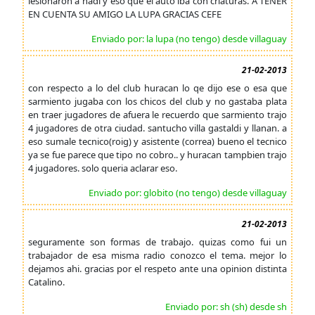
lesionaron a nadi y eso que el auto iba con criaturas. A TENER
EN CUENTA SU AMIGO LA LUPA GRACIAS CEFE
Enviado por: la lupa (no tengo) desde villaguay
21-02-2013
con respecto a lo del club huracan lo qe dijo ese o esa que
sarmiento jugaba con los chicos del club y no gastaba plata
en traer jugadores de afuera le recuerdo que sarmiento trajo
4 jugadores de otra ciudad. santucho villa gastaldi y llanan. a
eso sumale tecnico(roig) y asistente (correa) bueno el tecnico
ya se fue parece que tipo no cobro.. y huracan tampbien trajo
4 jugadores. solo queria aclarar eso.
Enviado por: globito (no tengo) desde villaguay
21-02-2013
seguramente son formas de trabajo. quizas como fui un
trabajador de esa misma radio conozco el tema. mejor lo
dejamos ahi. gracias por el respeto ante una opinion distinta
Catalino.
Enviado por: sh (sh) desde sh