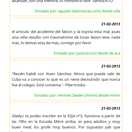
alcanzan, son una mentira, tu nombre lo dice "sarMIENTO"
Enviado por: agustin (lasmoscas.com) desde villa
21-02-2013
el articulo del accidente del falcon y la toyota esta mal, pues
una niña resulto con traumatismo de torax lesion leve, nada
mas, lo demas esta de mas, corregir por favor
Enviado por: justicia (no) desde de aca
21-02-2013
"Recién hablé con Yoani Sánchez. Ahora que puede salir de
Cuba va a conocer lo que es un nene desnutrido que nunca
fue al colegio. Está contenta."- Pibe trosko-
Enviado por: Hermes Dealer (mmm) desde mmm
21-02-2013
Gladys te podes inscribir en la ESJA nº3, funciona a partir de
las 19hs en la Escuela Mitre arriba, es para adultos y muy
buen nivel, los profe muy buenos. Por supuesto yah que