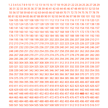
1
2
3
4
5
6
7
8
9
10
11
12
13
14
15
16
17
18
19
20
21
22
23
24
25
26
27
28
29
30
31
32
33
34
35
36
37
38
39
40
41
42
43
44
45
46
47
48
49
50
51
52
53
54
55
56
57
58
59
60
61
62
63
64
65
66
67
68
69
70
71
72
73
74
75
76
77
78
79
80
81
82
83
84
85
86
87
88
89
90
91
92
93
94
95
96
97
98
99
100
101
102
103
104
105
106
107
108
109
110
111
112
113
114
115
116
117
118
119
120
121
122
123
124
125
126
127
128
129
130
131
132
133
134
135
136
137
138
139
140
141
142
143
144
145
146
147
148
149
150
151
152
153
154
155
156
157
158
159
160
161
162
163
164
165
166
167
168
169
170
171
172
173
174
175
176
177
178
179
180
181
182
183
184
185
186
187
188
189
190
191
192
193
194
195
196
197
198
199
200
201
202
203
204
205
206
207
208
209
210
211
212
213
214
215
216
217
218
219
220
221
222
223
224
225
226
227
228
229
230
231
232
233
234
235
236
237
238
239
240
241
242
243
244
245
246
247
248
249
250
251
252
253
254
255
256
257
258
259
260
261
262
263
264
265
266
267
268
269
270
271
272
273
274
275
276
277
278
279
280
281
282
283
284
285
286
287
288
289
290
291
292
293
294
295
296
297
298
299
300
301
302
303
304
305
306
307
308
309
310
311
312
313
314
315
316
317
318
319
320
321
322
323
324
325
326
327
328
329
330
331
332
333
334
335
336
337
338
339
340
341
342
343
344
345
346
347
348
349
350
351
352
353
354
355
356
357
358
359
360
361
362
363
364
365
366
367
368
369
370
371
372
373
374
375
376
377
378
379
380
381
382
383
384
385
386
387
388
389
390
391
392
393
394
395
396
397
398
399
400
401
402
403
404
405
406
407
408
409
410
411
412
413
414
415
416
417
418
419
420
421
422
423
424
425
426
427
428
429
430
431
432
433
434
435
436
437
438
439
440
441
442
443
444
445
446
447
448
449
450
451
452
453
454
455
456
457
458
459
460
461
462
463
464
465
466
467
468
469
470
471
472
473
474
475
476
477
478
479
480
481
482
483
484
485
486
487
488
489
490
491
492
493
494
495
496
497
498
499
500
501
502
503
504
505
506
507
508
509
510
511
512
513
514
515
516
517