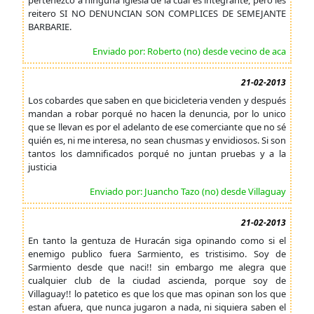
pertenezco a ninguna iglesia de la cual es integrante, pero les
reitero SI NO DENUNCIAN SON COMPLICES DE SEMEJANTE
BARBARIE.
Enviado por: Roberto (no) desde vecino de aca
21-02-2013
Los cobardes que saben en que bicicleteria venden y después
mandan a robar porqué no hacen la denuncia, por lo unico
que se llevan es por el adelanto de ese comerciante que no sé
quién es, ni me interesa, no sean chusmas y envidiosos. Si son
tantos los damnificados porqué no juntan pruebas y a la
justicia
Enviado por: Juancho Tazo (no) desde Villaguay
21-02-2013
En tanto la gentuza de Huracán siga opinando como si el
enemigo publico fuera Sarmiento, es tristisimo. Soy de
Sarmiento desde que naci!! sin embargo me alegra que
cualquier club de la ciudad ascienda, porque soy de
Villaguay!! lo patetico es que los que mas opinan son los que
estan afuera, que nunca jugaron a nada, ni siquiera saben el