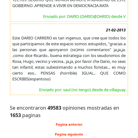
GOBIERNO .APRENDE A VIVIR EN DEMOCRACIA.RATA
Enviado por: DARIO (DARIO@DARIO) desde V
21-02-2013
Este DARIO CARRERO es tan ingenuo, que cree que todos los
que participamos de este espacio somos estupidos, "gracias a
las personas que aporyaron (sic)mis comentarios" ja,ja,ja.
.como dice Ricardo.. buena estrategia con los seudonimos de
Rosa, Hugo, vecino y vecina.. ja,ja, por favor che Dario, no seas
tan infantil, estas subestimando a muchos foristas... es muy
cierto eso.. PENSAS (horrible) IGUAL.. QUE COMO
ESCRIBIS(espantoso)
Enviado por: saul (no tengo) desde de villaguay
Se encontraron
49583
opiniones mostradas en
1653
paginas
Pagina anterior
Pagina siguiente