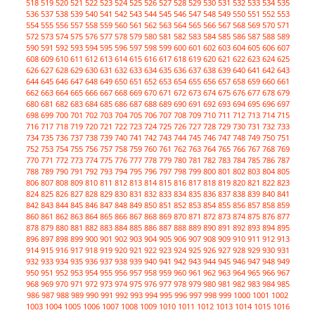
518
519
520
521
522
523
524
525
526
527
528
529
530
531
532
533
534
535
536
537
538
539
540
541
542
543
544
545
546
547
548
549
550
551
552
553
554
555
556
557
558
559
560
561
562
563
564
565
566
567
568
569
570
571
572
573
574
575
576
577
578
579
580
581
582
583
584
585
586
587
588
589
590
591
592
593
594
595
596
597
598
599
600
601
602
603
604
605
606
607
608
609
610
611
612
613
614
615
616
617
618
619
620
621
622
623
624
625
626
627
628
629
630
631
632
633
634
635
636
637
638
639
640
641
642
643
644
645
646
647
648
649
650
651
652
653
654
655
656
657
658
659
660
661
662
663
664
665
666
667
668
669
670
671
672
673
674
675
676
677
678
679
680
681
682
683
684
685
686
687
688
689
690
691
692
693
694
695
696
697
698
699
700
701
702
703
704
705
706
707
708
709
710
711
712
713
714
715
716
717
718
719
720
721
722
723
724
725
726
727
728
729
730
731
732
733
734
735
736
737
738
739
740
741
742
743
744
745
746
747
748
749
750
751
752
753
754
755
756
757
758
759
760
761
762
763
764
765
766
767
768
769
770
771
772
773
774
775
776
777
778
779
780
781
782
783
784
785
786
787
788
789
790
791
792
793
794
795
796
797
798
799
800
801
802
803
804
805
806
807
808
809
810
811
812
813
814
815
816
817
818
819
820
821
822
823
824
825
826
827
828
829
830
831
832
833
834
835
836
837
838
839
840
841
842
843
844
845
846
847
848
849
850
851
852
853
854
855
856
857
858
859
860
861
862
863
864
865
866
867
868
869
870
871
872
873
874
875
876
877
878
879
880
881
882
883
884
885
886
887
888
889
890
891
892
893
894
895
896
897
898
899
900
901
902
903
904
905
906
907
908
909
910
911
912
913
914
915
916
917
918
919
920
921
922
923
924
925
926
927
928
929
930
931
932
933
934
935
936
937
938
939
940
941
942
943
944
945
946
947
948
949
950
951
952
953
954
955
956
957
958
959
960
961
962
963
964
965
966
967
968
969
970
971
972
973
974
975
976
977
978
979
980
981
982
983
984
985
986
987
988
989
990
991
992
993
994
995
996
997
998
999
1000
1001
1002
1003
1004
1005
1006
1007
1008
1009
1010
1011
1012
1013
1014
1015
1016