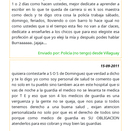
1 o 2 días como hacen ustedes, mejor dedícate a aprender a
escribir en lo que te queda de carrera si es k sos maestra
como decís y te digo otra cosa la policía trabaja sábado,
domingo, feriados, lloviendo o con barro lo hace igual no
como ustedes que si el tiempo esta feo no van a dar claces,
dedícate a enseñarles a los chicos que para eso elegiste esa
profeción al igual que yo eleji la mía y después podes hablar
Burraaaaaa.. Jajaja....
Enviado por: Policìa (no tengo) desde Villaguay
15-09-2011
quisiera contestarle a S O S de Dominguez que verdad a dicho
y te lo digo yo como soy personal de salud te comento que
no solo en tu pueblo sino tambien aca en este hospital que si
vas de noche a la guardia el medico no se levanta te medica
por T E y eso que son 4 los medicos de guardia es una
verguenza y la gente no se queja, que nos pasa si todos
tenemos derecho a una buena salud , exijan atencion
personalizada no solo por que es el derecho de todos sino
porque como medico de guardia es SU OBLIGACION
atenderlos para eso cobran y muy bien las guardias