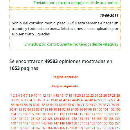
Enviado por: piru (no tengo) desde de aca nomas
15-09-2011
por lo del corralon munic. paso 33. fui esta semans a hacer un
tramite y todo estsba bien... felicitaciones a los empleados por
el buen trato... gracias
Enviado por: contribuyente (no tengo) desde villaguay
Se encontraron
49583
opiniones mostradas en
1653
paginas
Pagina anterior
Pagina siguiente
1
2
3
4
5
6
7
8
9
10
11
12
13
14
15
16
17
18
19
20
21
22
23
24
25
26
27
28
29
30
31
32
33
34
35
36
37
38
39
40
41
42
43
44
45
46
47
48
49
50
51
52
53
54
55
56
57
58
59
60
61
62
63
64
65
66
67
68
69
70
71
72
73
74
75
76
77
78
79
80
81
82
83
84
85
86
87
88
89
90
91
92
93
94
95
96
97
98
99
100
101
102
103
104
105
106
107
108
109
110
111
112
113
114
115
116
117
118
119
120
121
122
123
124
125
126
127
128
129
130
131
132
133
134
135
136
137
138
139
140
141
142
143
144
145
146
147
148
149
150
151
152
153
154
155
156
157
158
159
160
161
162
163
164
165
166
167
168
169
170
171
172
173
174
175