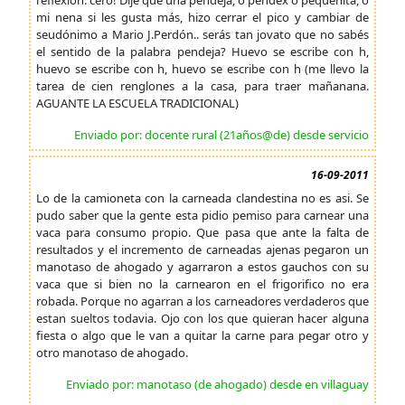
reflexión: cero! Dije que una pendeja, o pendex o pequeñita, o
mi nena si les gusta más, hizo cerrar el pico y cambiar de
seudónimo a Mario J.Perdón.. serás tan jovato que no sabés
el sentido de la palabra pendeja? Huevo se escribe con h,
huevo se escribe con h, huevo se escribe con h (me llevo la
tarea de cien renglones a la casa, para traer mañanana.
AGUANTE LA ESCUELA TRADICIONAL)
Enviado por: docente rural (21años@de) desde servicio
16-09-2011
Lo de la camioneta con la carneada clandestina no es asi. Se
pudo saber que la gente esta pidio pemiso para carnear una
vaca para consumo propio. Que pasa que ante la falta de
resultados y el incremento de carneadas ajenas pegaron un
manotaso de ahogado y agarraron a estos gauchos con su
vaca que si bien no la carnearon en el frigorifico no era
robada. Porque no agarran a los carneadores verdaderos que
estan sueltos todavia. Ojo con los que quieran hacer alguna
fiesta o algo que le van a quitar la carne para pegar otro y
otro manotaso de ahogado.
Enviado por: manotaso (de ahogado) desde en villaguay