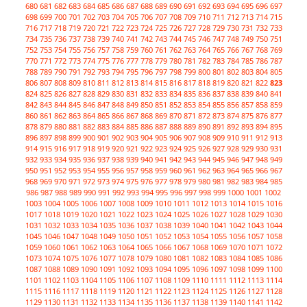
680
681
682
683
684
685
686
687
688
689
690
691
692
693
694
695
696
697
698
699
700
701
702
703
704
705
706
707
708
709
710
711
712
713
714
715
716
717
718
719
720
721
722
723
724
725
726
727
728
729
730
731
732
733
734
735
736
737
738
739
740
741
742
743
744
745
746
747
748
749
750
751
752
753
754
755
756
757
758
759
760
761
762
763
764
765
766
767
768
769
770
771
772
773
774
775
776
777
778
779
780
781
782
783
784
785
786
787
788
789
790
791
792
793
794
795
796
797
798
799
800
801
802
803
804
805
806
807
808
809
810
811
812
813
814
815
816
817
818
819
820
821
822
823
824
825
826
827
828
829
830
831
832
833
834
835
836
837
838
839
840
841
842
843
844
845
846
847
848
849
850
851
852
853
854
855
856
857
858
859
860
861
862
863
864
865
866
867
868
869
870
871
872
873
874
875
876
877
878
879
880
881
882
883
884
885
886
887
888
889
890
891
892
893
894
895
896
897
898
899
900
901
902
903
904
905
906
907
908
909
910
911
912
913
914
915
916
917
918
919
920
921
922
923
924
925
926
927
928
929
930
931
932
933
934
935
936
937
938
939
940
941
942
943
944
945
946
947
948
949
950
951
952
953
954
955
956
957
958
959
960
961
962
963
964
965
966
967
968
969
970
971
972
973
974
975
976
977
978
979
980
981
982
983
984
985
986
987
988
989
990
991
992
993
994
995
996
997
998
999
1000
1001
1002
1003
1004
1005
1006
1007
1008
1009
1010
1011
1012
1013
1014
1015
1016
1017
1018
1019
1020
1021
1022
1023
1024
1025
1026
1027
1028
1029
1030
1031
1032
1033
1034
1035
1036
1037
1038
1039
1040
1041
1042
1043
1044
1045
1046
1047
1048
1049
1050
1051
1052
1053
1054
1055
1056
1057
1058
1059
1060
1061
1062
1063
1064
1065
1066
1067
1068
1069
1070
1071
1072
1073
1074
1075
1076
1077
1078
1079
1080
1081
1082
1083
1084
1085
1086
1087
1088
1089
1090
1091
1092
1093
1094
1095
1096
1097
1098
1099
1100
1101
1102
1103
1104
1105
1106
1107
1108
1109
1110
1111
1112
1113
1114
1115
1116
1117
1118
1119
1120
1121
1122
1123
1124
1125
1126
1127
1128
1129
1130
1131
1132
1133
1134
1135
1136
1137
1138
1139
1140
1141
1142