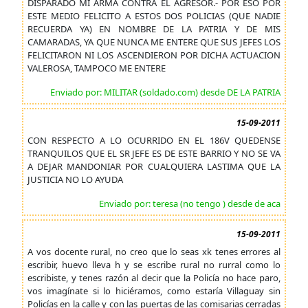
DISPARADO MI ARMA CONTRA EL AGRESOR.- POR ESO POR
ESTE MEDIO FELICITO A ESTOS DOS POLICIAS (QUE NADIE
RECUERDA YA) EN NOMBRE DE LA PATRIA Y DE MIS
CAMARADAS, YA QUE NUNCA ME ENTERE QUE SUS JEFES LOS
FELICITARON NI LOS ASCENDIERON POR DICHA ACTUACION
VALEROSA, TAMPOCO ME ENTERE
Enviado por: MILITAR (soldado.com) desde DE LA PATRIA
15-09-2011
CON RESPECTO A LO OCURRIDO EN EL 186V QUEDENSE
TRANQUILOS QUE EL SR JEFE ES DE ESTE BARRIO Y NO SE VA
A DEJAR MANDONIAR POR CUALQUIERA LASTIMA QUE LA
JUSTICIA NO LO AYUDA
Enviado por: teresa (no tengo ) desde de aca
15-09-2011
A vos docente rural, no creo que lo seas xk tenes errores al
escribir, huevo lleva h y se escribe rural no rurral como lo
escribiste, y tenes razón al decir que la Policía no hace paro,
vos imagínate si lo hiciéramos, como estaría Villaguay sin
Policías en la calle y con las puertas de las comisarias cerradas