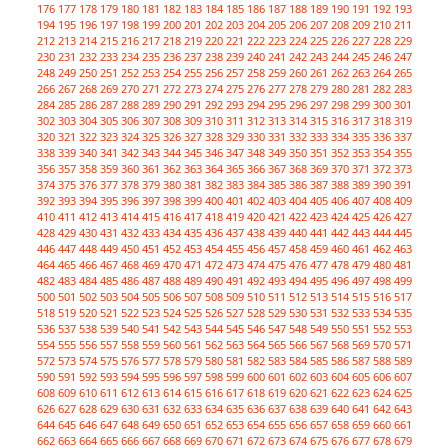
176
177
178
179
180
181
182
183
184
185
186
187
188
189
190
191
192
193
194
195
196
197
198
199
200
201
202
203
204
205
206
207
208
209
210
211
212
213
214
215
216
217
218
219
220
221
222
223
224
225
226
227
228
229
230
231
232
233
234
235
236
237
238
239
240
241
242
243
244
245
246
247
248
249
250
251
252
253
254
255
256
257
258
259
260
261
262
263
264
265
266
267
268
269
270
271
272
273
274
275
276
277
278
279
280
281
282
283
284
285
286
287
288
289
290
291
292
293
294
295
296
297
298
299
300
301
302
303
304
305
306
307
308
309
310
311
312
313
314
315
316
317
318
319
320
321
322
323
324
325
326
327
328
329
330
331
332
333
334
335
336
337
338
339
340
341
342
343
344
345
346
347
348
349
350
351
352
353
354
355
356
357
358
359
360
361
362
363
364
365
366
367
368
369
370
371
372
373
374
375
376
377
378
379
380
381
382
383
384
385
386
387
388
389
390
391
392
393
394
395
396
397
398
399
400
401
402
403
404
405
406
407
408
409
410
411
412
413
414
415
416
417
418
419
420
421
422
423
424
425
426
427
428
429
430
431
432
433
434
435
436
437
438
439
440
441
442
443
444
445
446
447
448
449
450
451
452
453
454
455
456
457
458
459
460
461
462
463
464
465
466
467
468
469
470
471
472
473
474
475
476
477
478
479
480
481
482
483
484
485
486
487
488
489
490
491
492
493
494
495
496
497
498
499
500
501
502
503
504
505
506
507
508
509
510
511
512
513
514
515
516
517
518
519
520
521
522
523
524
525
526
527
528
529
530
531
532
533
534
535
536
537
538
539
540
541
542
543
544
545
546
547
548
549
550
551
552
553
554
555
556
557
558
559
560
561
562
563
564
565
566
567
568
569
570
571
572
573
574
575
576
577
578
579
580
581
582
583
584
585
586
587
588
589
590
591
592
593
594
595
596
597
598
599
600
601
602
603
604
605
606
607
608
609
610
611
612
613
614
615
616
617
618
619
620
621
622
623
624
625
626
627
628
629
630
631
632
633
634
635
636
637
638
639
640
641
642
643
644
645
646
647
648
649
650
651
652
653
654
655
656
657
658
659
660
661
662
663
664
665
666
667
668
669
670
671
672
673
674
675
676
677
678
679