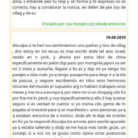
amia. s entiende peo tu resp y en forma q te expresas no es
correcta, hay q corraborar la noticia, en defen de jaia soy de
villag y de e.r
Enviado por: sra monjes (zzz) desde entre rios
16-06-2010
disculpa si te heri tus sentimientos uno padres y tios de villag
, dos estoy en los ee.uu es mas escribi dsde tel aviv. israel,
resido en n york, y ahoira por estos ldos de china
especificamente en pekin dsp paso por mongolia japon va ser
mi 3 visita y austarlia. llagare a bs as y dsp ire ya tengo los
pasajes a islas malv ya q tengo pasaporte para desp ir a la isla
de pascua, y seguire escribiendo en tdos esos hermosos
rincones del mundo pr supuesto arg ni hablarr, trabajare unos
meses y me ria a a europa q por ciero no vi un shoppig cdo fui
por fcia me lo perdi. y voy especificamente p ello.3 hay q estar
seguro si es verdad te cuento vi yo msma cdo gente de tn
pagaba al trseunte para q se manifieste c unos personas ya q
q estaban encontra de x motivo ,dsde ahi le deje de crrerles
en fin ya te respondi disculpa los errores pero escribi apurado
ya q estaba saliendo y dsdp se me hacia mas tarde ,gcias, un
consejo si a vos no te gusta como opina otras poersonas