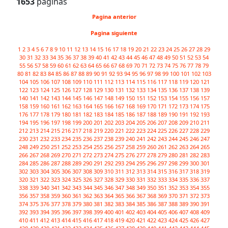
1653
paginas
Pagina anterior
Pagina siguiente
1
2
3
4
5
6
7
8
9
10
11
12
13
14
15
16
17
18
19
20
21
22
23
24
25
26
27
28
29
30
31
32
33
34
35
36
37
38
39
40
41
42
43
44
45
46
47
48
49
50
51
52
53
54
55
56
57
58
59
60
61
62
63
64
65
66
67
68
69
70
71
72
73
74
75
76
77
78
79
80
81
82
83
84
85
86
87
88
89
90
91
92
93
94
95
96
97
98
99
100
101
102
103
104
105
106
107
108
109
110
111
112
113
114
115
116
117
118
119
120
121
122
123
124
125
126
127
128
129
130
131
132
133
134
135
136
137
138
139
140
141
142
143
144
145
146
147
148
149
150
151
152
153
154
155
156
157
158
159
160
161
162
163
164
165
166
167
168
169
170
171
172
173
174
175
176
177
178
179
180
181
182
183
184
185
186
187
188
189
190
191
192
193
194
195
196
197
198
199
200
201
202
203
204
205
206
207
208
209
210
211
212
213
214
215
216
217
218
219
220
221
222
223
224
225
226
227
228
229
230
231
232
233
234
235
236
237
238
239
240
241
242
243
244
245
246
247
248
249
250
251
252
253
254
255
256
257
258
259
260
261
262
263
264
265
266
267
268
269
270
271
272
273
274
275
276
277
278
279
280
281
282
283
284
285
286
287
288
289
290
291
292
293
294
295
296
297
298
299
300
301
302
303
304
305
306
307
308
309
310
311
312
313
314
315
316
317
318
319
320
321
322
323
324
325
326
327
328
329
330
331
332
333
334
335
336
337
338
339
340
341
342
343
344
345
346
347
348
349
350
351
352
353
354
355
356
357
358
359
360
361
362
363
364
365
366
367
368
369
370
371
372
373
374
375
376
377
378
379
380
381
382
383
384
385
386
387
388
389
390
391
392
393
394
395
396
397
398
399
400
401
402
403
404
405
406
407
408
409
410
411
412
413
414
415
416
417
418
419
420
421
422
423
424
425
426
427