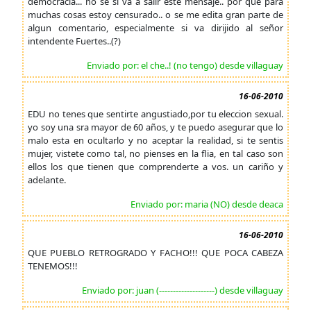
democracia... no se si va a salir este mensaje.. por que para
muchas cosas estoy censurado.. o se me edita gran parte de
algun comentario, especialmente si va dirijido al señor
intendente Fuertes..(?)
Enviado por: el che..! (no tengo) desde villaguay
16-06-2010
EDU no tenes que sentirte angustiado,por tu eleccion sexual.
yo soy una sra mayor de 60 años, y te puedo asegurar que lo
malo esta en ocultarlo y no aceptar la realidad, si te sentis
mujer, vistete como tal, no pienses en la flia, en tal caso son
ellos los que tienen que comprenderte a vos. un cariño y
adelante.
Enviado por: maria (NO) desde deaca
16-06-2010
QUE PUEBLO RETROGRADO Y FACHO!!! QUE POCA CABEZA
TENEMOS!!!
Enviado por: juan (--------------------) desde villaguay