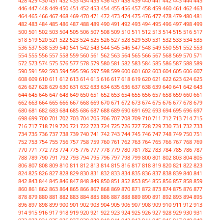
428
429
430
431
432
433
434
435
436
437
438
439
440
441
442
443
444
445
446
447
448
449
450
451
452
453
454
455
456
457
458
459
460
461
462
463
464
465
466
467
468
469
470
471
472
473
474
475
476
477
478
479
480
481
482
483
484
485
486
487
488
489
490
491
492
493
494
495
496
497
498
499
500
501
502
503
504
505
506
507
508
509
510
511
512
513
514
515
516
517
518
519
520
521
522
523
524
525
526
527
528
529
530
531
532
533
534
535
536
537
538
539
540
541
542
543
544
545
546
547
548
549
550
551
552
553
554
555
556
557
558
559
560
561
562
563
564
565
566
567
568
569
570
571
572
573
574
575
576
577
578
579
580
581
582
583
584
585
586
587
588
589
590
591
592
593
594
595
596
597
598
599
600
601
602
603
604
605
606
607
608
609
610
611
612
613
614
615
616
617
618
619
620
621
622
623
624
625
626
627
628
629
630
631
632
633
634
635
636
637
638
639
640
641
642
643
644
645
646
647
648
649
650
651
652
653
654
655
656
657
658
659
660
661
662
663
664
665
666
667
668
669
670
671
672
673
674
675
676
677
678
679
680
681
682
683
684
685
686
687
688
689
690
691
692
693
694
695
696
697
698
699
700
701
702
703
704
705
706
707
708
709
710
711
712
713
714
715
716
717
718
719
720
721
722
723
724
725
726
727
728
729
730
731
732
733
734
735
736
737
738
739
740
741
742
743
744
745
746
747
748
749
750
751
752
753
754
755
756
757
758
759
760
761
762
763
764
765
766
767
768
769
770
771
772
773
774
775
776
777
778
779
780
781
782
783
784
785
786
787
788
789
790
791
792
793
794
795
796
797
798
799
800
801
802
803
804
805
806
807
808
809
810
811
812
813
814
815
816
817
818
819
820
821
822
823
824
825
826
827
828
829
830
831
832
833
834
835
836
837
838
839
840
841
842
843
844
845
846
847
848
849
850
851
852
853
854
855
856
857
858
859
860
861
862
863
864
865
866
867
868
869
870
871
872
873
874
875
876
877
878
879
880
881
882
883
884
885
886
887
888
889
890
891
892
893
894
895
896
897
898
899
900
901
902
903
904
905
906
907
908
909
910
911
912
913
914
915
916
917
918
919
920
921
922
923
924
925
926
927
928
929
930
931