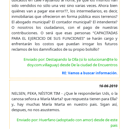
ubicados en calle Paysandú al norte, ya que los mismos han
sido vendidos no sólo una vez sino varias veces. Ahora bien
quiénes van a pagar ese error??, los intermediarios, es decir,
inmobiliarias que ofrecieron en forma pública esos terrenos?
El abogado municipal? El contador municipal? El intendente?
O nosotros los ciudadanos, con el pago de nuestras
contribuciones. O será que esas personas “CAPACITADAS
PARA EL EJERCICIO DE SUS FUNCIONES” se harán cargo y
enfrentarán los costos que puedan irrogar los futuros
reclamos de los damnificados de su propio bolsillo?
Enviado por: Destapando la Olla (si lo solucionan@te lo
doy.com.villaguay) desde De la ciudad de Encuentros
RE: Vamos a buscar información.
16-06-2010
NELSEN, PEKA, NÉSTOR TIM - ¿Que le responderían Uds, o la
canosa señora a María Marta? que respuesta tienen para Ella?
y.. hay muchas María Marta en nuestro pais. Sigan así,
despues, no nos asustemos.
Enviado por: Huerfano (adoptado con amor) desde de este
pais