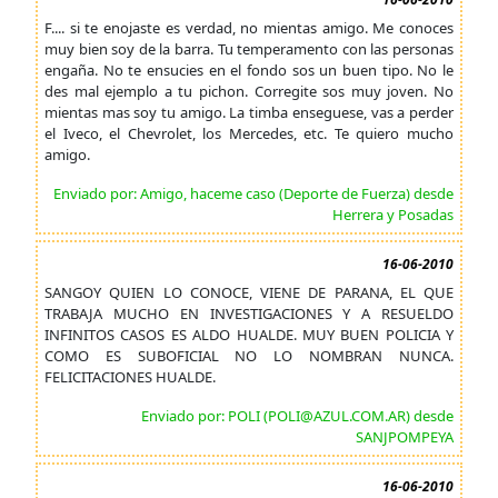
F.... si te enojaste es verdad, no mientas amigo. Me conoces
muy bien soy de la barra. Tu temperamento con las personas
engaña. No te ensucies en el fondo sos un buen tipo. No le
des mal ejemplo a tu pichon. Corregite sos muy joven. No
mientas mas soy tu amigo. La timba enseguese, vas a perder
el Iveco, el Chevrolet, los Mercedes, etc. Te quiero mucho
amigo.
Enviado por: Amigo, haceme caso (Deporte de Fuerza) desde
Herrera y Posadas
16-06-2010
SANGOY QUIEN LO CONOCE, VIENE DE PARANA, EL QUE
TRABAJA MUCHO EN INVESTIGACIONES Y A RESUELDO
INFINITOS CASOS ES ALDO HUALDE. MUY BUEN POLICIA Y
COMO ES SUBOFICIAL NO LO NOMBRAN NUNCA.
FELICITACIONES HUALDE.
Enviado por: POLI (POLI@AZUL.COM.AR) desde
SANJPOMPEYA
16-06-2010