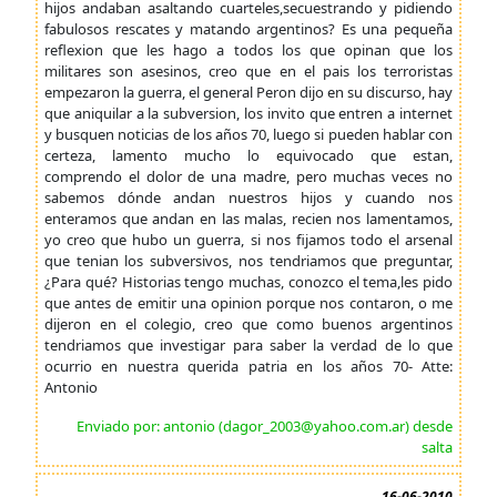
hijos andaban asaltando cuarteles,secuestrando y pidiendo
fabulosos rescates y matando argentinos? Es una pequeña
reflexion que les hago a todos los que opinan que los
militares son asesinos, creo que en el pais los terroristas
empezaron la guerra, el general Peron dijo en su discurso, hay
que aniquilar a la subversion, los invito que entren a internet
y busquen noticias de los años 70, luego si pueden hablar con
certeza, lamento mucho lo equivocado que estan,
comprendo el dolor de una madre, pero muchas veces no
sabemos dónde andan nuestros hijos y cuando nos
enteramos que andan en las malas, recien nos lamentamos,
yo creo que hubo un guerra, si nos fijamos todo el arsenal
que tenian los subversivos, nos tendriamos que preguntar,
¿Para qué? Historias tengo muchas, conozco el tema,les pido
que antes de emitir una opinion porque nos contaron, o me
dijeron en el colegio, creo que como buenos argentinos
tendriamos que investigar para saber la verdad de lo que
ocurrio en nuestra querida patria en los años 70- Atte:
Antonio
Enviado por: antonio (dagor_2003@yahoo.com.ar) desde
salta
16-06-2010