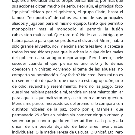
izquierda revolucionaria su propio pensamiento, por mas que
sus acciones dicten mucho de serlo. Peor aún, el principal foco
“golpista” tildado por el gobierno, el grupo Clarín, hasta el
famoso ”no positivo” de cobos era uno de sus principales
aliados y jugaban para el mismo equipo, tanto que permitio
monopolizar mas al monopolio al permitir la fusión
cablevision-multicanal. Que raro no? No le causa intriga que
habra pasado para que se produzca el divorcio? Mmm, habra
sido grande el vuelto, no?. Y encima ahora les lavo la cabeza a
todos los seguidores para que le echen la culpa de los males
del gobierno a su antiguo mejor amigo. Pero bueno, suele
suceder cuando el que piensa es uno solo y lo demás
obedecen sin chistar. Volviendo al tema de las abuelas, no
comparto su nominación. Soy facho? No creo. Para mi no es
un sentimiento de paz lo que mueve a esta agrupación, sino
de odio, revancha y resentimiento. Pero no las juzgo. Creo
que si me hubiera pasado a mi, tendria un sentimiento similar
para aquellos que maltrataron y asesinaron a un ser querido.
Menos me parece merecedoras del premio si lo comparo con
distintos nóbeles de la paz, como por ej Mandela, que
permanecio 25 años en prision sin cometer ningun crimen y
sin embargo cuando quedó en libertad llamo a la paz y a la
unión de un pueblo dejando de lado aires revanchistas
individuales. O la madre Teresa de Calcuta. O Unicef. Etc Pero