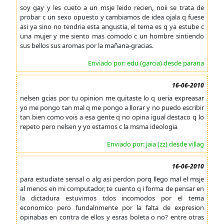
soy gay y les cueto a un msje leido recien, noii se trata de
probar c un sexo opuesto y cambiamos de idea ojala q fuese
asi ya sino no tendria esta angustia, el tema es q ya estube c
una mujer y me siento mas comodo c un hombre sintiendo
sus bellos sus aromas por la mañana-gracias.
Enviado por: edu (garcia) desde parana
16-06-2010
nelsen gcias por tu opinion me quitaste lo q ueria expreasar
yo me pongo tan mal q me pongo a llorar y no puedo escribir
tan bien como vois a esa gente q no opina igual destaco q lo
repeto pero nelsen y yo estamos c la msma ideologia
Enviado por: jaia (zz) desde villag
16-06-2010
para estudiate sensal o alg asi perdon porq llego mal el msje
al menos en mi computador, te cuento q i forma de pensar en
la dictadura estuvimos tdos incomodos por el tema
economico pero fundalnmente por la falta de expresion
opinabas en contra de ellos y esras boleta o no? entre otras