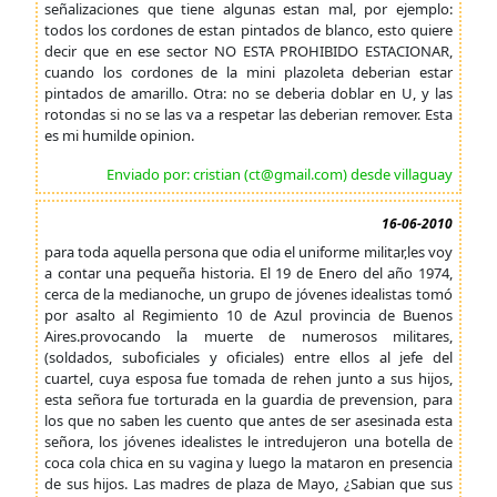
señalizaciones que tiene algunas estan mal, por ejemplo:
todos los cordones de estan pintados de blanco, esto quiere
decir que en ese sector NO ESTA PROHIBIDO ESTACIONAR,
cuando los cordones de la mini plazoleta deberian estar
pintados de amarillo. Otra: no se deberia doblar en U, y las
rotondas si no se las va a respetar las deberian remover. Esta
es mi humilde opinion.
Enviado por: cristian (ct@gmail.com) desde villaguay
16-06-2010
para toda aquella persona que odia el uniforme militar,les voy
a contar una pequeña historia. El 19 de Enero del año 1974,
cerca de la medianoche, un grupo de jóvenes idealistas tomó
por asalto al Regimiento 10 de Azul provincia de Buenos
Aires.provocando la muerte de numerosos militares,
(soldados, suboficiales y oficiales) entre ellos al jefe del
cuartel, cuya esposa fue tomada de rehen junto a sus hijos,
esta señora fue torturada en la guardia de prevension, para
los que no saben les cuento que antes de ser asesinada esta
señora, los jóvenes idealistes le intredujeron una botella de
coca cola chica en su vagina y luego la mataron en presencia
de sus hijos. Las madres de plaza de Mayo, ¿Sabian que sus