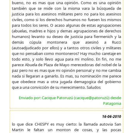
bueno, no es mas que una opinión. Como es una opinión
también que se mide con la misma vara la búsqueda de
justicia para los asesinos militares pero no para los asesinos
civiles, como si los derechos humanos no fuesen los mismos
para todos los seres. O acaso algunas de estas agrupaciones
(abuelas, madres e hijos y demas agrupaciones de derechos
humanos) levanto su deseo de justicia para fiermenich y la
demás cúpula montonera que asesinó a Rucci
(autoadjudicado por ellos) y a tantos otros civiles y militares
que no pensaban como montoneros? Hay mucho caretaje en
todo esto, y solo llevo agua para mi molino. En fin, no me
parece Abuela de Plaza de Mayo merecedoras del nobel de la
paz pero no es mas que mi opinión personal y no me cambia
nada si llegaran a ganarlo. Es mas, su nominación me parece
que obedece mas a otra jugada demagogica del gobierno
que a una convicción de su merecimiento. Saludos
Enviado por: Cacique Patoruzú (cacique@patoruzú) desde
Patagonia
16-06-2010
lo que dice CHESPY es muy cierto: la llamada autovia San
Martin le faltan un monton de cosas, y las pocas