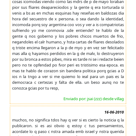
cosas icomodas viendo como las mdrs de p de mayo loraban
pior sus fliares deapareciiodos y la gente q era torturada si
venis a bs as en mchas esquinas hay reseñas en baldozas dia
hora del secuestro de x persona. o sea dando la identidad,
incomoda porq soy argentina coo vos y ver a is compatriotas
sufriendo yo me conmovia .sde entiende? te hablo de la
gente q nos goberno y los pobres chicos muertos de frio,
negandoles el calr humano, y hsta cartas de fliares desolados
q triste encima llegaron a la p de myo y en vez ser felicitado
mas alla q hayamos perdidos en la g de malv, lo destruyeron
por su bronca a estos pibes, mira es tarde ni se i redacte beien
pero no te opfendad po fvor peri es tristisimo esa epoca. es
mas te hablo de corazon sin bandera politica porq gcias a D
ios n la tngo a ver si me quiemo lo ieal para un pais es la
democraca c certezas y falta de ella. un beso aunq no te
conozca gcias por tu resp,
Enviado por: jsai (zzz) desde villag
16-06-2010
muchos, no significa tdos hay q ver si es cierto la noticia q la
publicaron. si es asi obvio q estoy c tus pensamientos,
acordate lo q paso c nstra amada emb israel y nstra querida