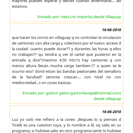
mayores pueden esperar y decidir cuando enfermarse.... asi
estamos.
Enviado por: nieta (no importa) desde Villaguay
16-06-2010
que hacen los zorros en villaguay q no controlan la circulacion
de camiones con alta carga y colectivos por el nuevo acceso d
la ciudad. cuanto puede durar?? y durantes las horas q ellos
no trabajan?? qu tendra q ver el cartel que pusieron en la
entrada q dice"!maximo 4.50 mts"si hay camiones q con
menos altura llevan mucha carga tambien.?? a quien se le
ocurrio eso? dond estan las bandas peatonales del semaforo
de la facultad? senores crescan.... con nivel no con
mediocreidad...s on cosas basicas.
Enviado por: gaston gelve (gastonlavieja@hotmail.com)
desde villaguay
16-06-2010
Luz yo solo me refiero a la coreo ,despues lo q pienses d
Tinelli es una cuestion tuya, y lo nombre a él, xq salio en su
programa; si hubiese salio en otro programa tamb lo hubiese