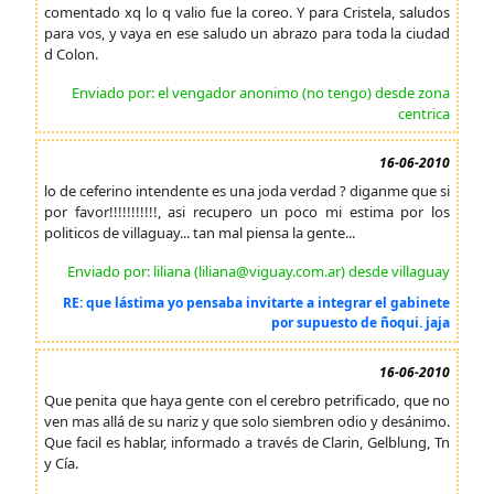
comentado xq lo q valio fue la coreo. Y para Cristela, saludos
para vos, y vaya en ese saludo un abrazo para toda la ciudad
d Colon.
Enviado por: el vengador anonimo (no tengo) desde zona
centrica
16-06-2010
lo de ceferino intendente es una joda verdad ? diganme que si
por favor!!!!!!!!!!!, asi recupero un poco mi estima por los
politicos de villaguay... tan mal piensa la gente...
Enviado por: liliana (liliana@viguay.com.ar) desde villaguay
RE: que lástima yo pensaba invitarte a integrar el gabinete
por supuesto de ñoqui. jaja
16-06-2010
Que penita que haya gente con el cerebro petrificado, que no
ven mas allá de su nariz y que solo siembren odio y desánimo.
Que facil es hablar, informado a través de Clarin, Gelblung, Tn
y Cía.